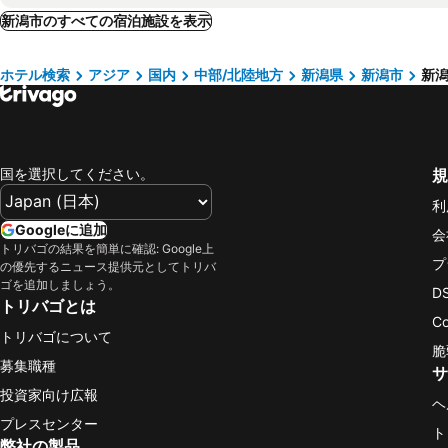
新潟市のすべての宿泊施設を表示
ホテル検索
アジア
国内
中部/北陸地方
新潟県
新潟市
新潟
国を選択してください。
規
利
Googleに追加
会
トリバゴの結果を簡単に確認: Google上
プ
の優先するニュース提供元としてトリバ
ゴを追加しましょう。
D
トリバゴとは
C
トリバゴについて
脆
募集職種
サ
投資家向け広報
ヘ
プレスセンター
ト
弊社の製品