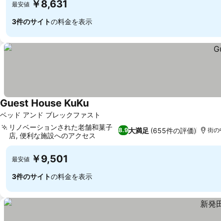
￥8,631
最安値
3件のサイト
の料金を表示
Guest House KuKu
料金を表示
ベッド アンド ブレックファスト
リノベーションされた老舗和菓子
大満足
(655件の評価)
8.9
街の
店, 便利な施設へのアクセス
料金を表示
￥9,501
最安値
3件のサイト
の料金を表示