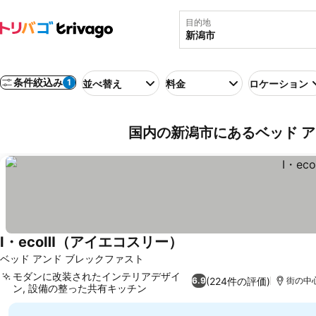
目的地
条件絞込み
1
並べ替え
料金
ロケーション
国内の新潟市にあるベッド 
I・ecoⅢ（アイエコスリー）
料金を表示
ベッド アンド ブレックファスト
モダンに改装されたインテリアデザイ
(224件の評価)
6.9
街の中心
ン, 設備の整った共有キッチン
料金を表示