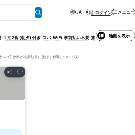
JA · ￥
メニュー
ログイン
地図を表示
場
１泊2食 (朝夕) 付き
スパ
WiFi
事前払い不要
旅館
サービス付きアパ
社への手数料が検索結果に及ぼす影響について
お気に入りに追加
シェア