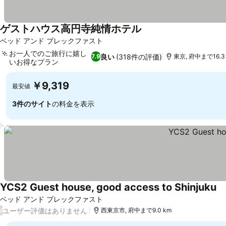
ゲストハウス高円寺純情ホテル
料金を表示
ベッド アンド ブレックファスト
お一人でのご旅行に嬉し
良い
(318件の評価)
7.9
東京, 府中まで16.3
いお得なプラン
料金を表示
￥9,319
最安値
3件のサイト
の料金を表示
YCS2 Guest house, good access to Shinjuku
料
ベッド アンド ブレックファスト
ユーザー評価はありません
/
西東京市, 府中まで9.0 km