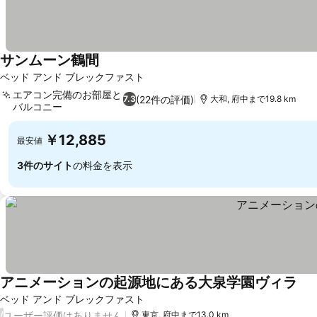
サンムーン鶴間
料金を表示
ベッド アンド ブレックファスト
エアコン完備のお部屋と
(22件の評価)
7.3
大和, 府中まで19.8 km
バルコニー
料金を表示
￥12,885
最安値
3件のサイト
の料金を表示
アニメーションの起源地にある大泉学園ヴィラ
料
ベッド アンド ブレックファスト
ユーザー評価はありません
/
東京, 府中まで13.0 km