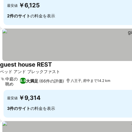
￥6,125
最安値
2件のサイト
の料金を表示
guest house REST
料金を表示
ベッド アンド ブレックファスト
中庭の
大満足
(66件の評価)
8.9
八王子, 府中まで14.2 km
眺め
料金を表示
￥9,314
最安値
3件のサイト
の料金を表示