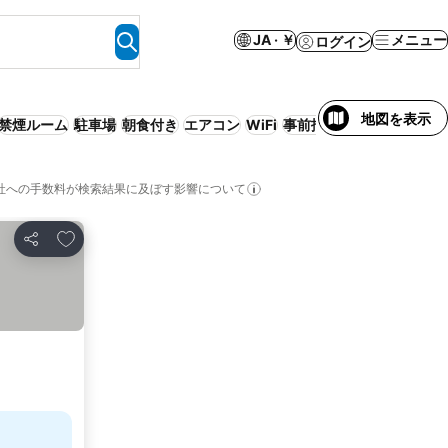
JA · ￥
メニュー
ログイン
地図を表示
禁煙ルーム
駐車場
朝食付き
エアコン
WiFi
事前払い不要
喫煙室
フ
社への手数料が検索結果に及ぼす影響について
お気に入りに追加
シェア