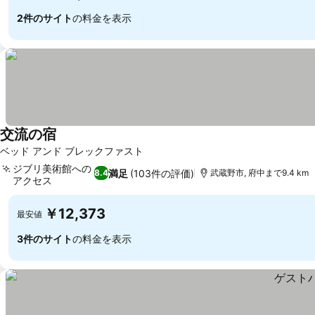
2件のサイト
の料金を表示
交流の宿
料金を表示
ベッド アンド ブレックファスト
ジブリ美術館への
満足
(103件の評価)
8.4
武蔵野市, 府中まで9.4 km
アクセス
料金を表示
￥12,373
最安値
3件のサイト
の料金を表示