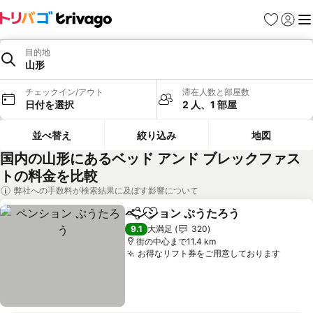
お気に入り
ログイ
メ
目的地
山形
チェックイン/アウト
滞在人数と部屋数
日付を選択
2 人、1 部屋
並べ替え
絞り込み
地図
国内の山形にあるベッド アンド ブレックファス
トの料金を比較
弊社への手数料が検索結果に及ぼす影響について
ペンション ぷうたろう
シェア
お気に入りに追加
料金
9.1
大満足
320
街の中心まで11.4 km
お得なリフト券をご用意しております
料金