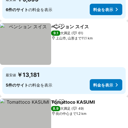
6件のサイト
の料金を表示
料金を表示
ペンション スイス
シェア
お気に入りに追加
料金を表
9.1
大満足
61
上山市, 山形まで11.1 km
￥13,181
最安値
5件のサイト
の料金を表示
料金を表示
Tomattoco KASUMI
シェア
お気に入りに追加
料金を
8.9
大満足
49
街の中心まで1.2 km