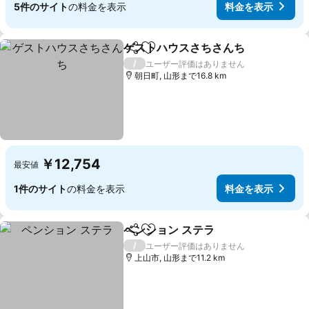
5件のサイト
の料金を表示
料金を表示
ゲストハウスさちさんち
シェア
お気に入りに追加
料
/
ユーザー評価はありません
朝日町, 山形まで16.8 km
￥12,754
最安値
1件のサイト
の料金を表示
料金を表示
ペンション ステラ
シェア
お気に入りに追加
料金を表
/
ユーザー評価はありません
上山市, 山形まで11.2 km