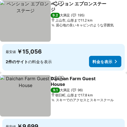
ペンション エプロンステー
シェア
お気に入りに追加
ジ
料金を表示
9.2
大満足
195
上山市, 山形まで11.2 km
居心地の良いキャビンのような雰囲気
料金
￥15,056
最安値
2件のサイト
の料金を表示
料金を表示
Daichan Farm Guest
シェア
お気に入りに追加
House
料金を表示
9.1
大満足
96
朝日町, 山形まで17.8 km
スキーでのアクセスとスキースクール
料金
￥9,699
最安値