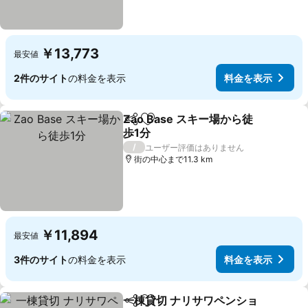
￥13,773
最安値
2件のサイト
の料金を表示
料金を表示
Zao Base スキー場から徒
シェア
お気に入りに追加
歩1分
料金を表示
/
ユーザー評価はありません
街の中心まで11.3 km
￥11,894
最安値
3件のサイト
の料金を表示
料金を表示
一棟貸切 ナリサワペンショ
シェア
お気に入りに追加