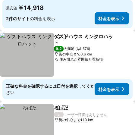
￥14,918
最安値
2件のサイト
の料金を表示
料金を表示
ゲストハウス ミンタロハッ
シェア
お気に入りに追加
ト
料金を表示
9.2
大満足
576
街の中心まで0.6 km
住み慣れた雰囲気と看板猫
料金を表示
正確な料金を確認するには日付を選択してくだ
料金を表示
さい
ろばた
シェア
お気に入りに追加
料金を表示
/
ユーザー評価はありません
街の中心まで11.0 km