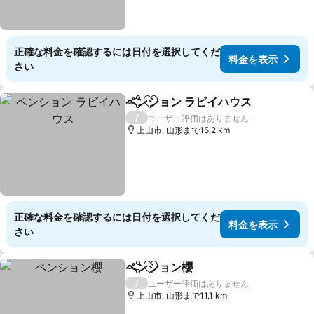
正確な料金を確認するには日付を選択してくだ
料金を表示
さい
ペンション ラビイハウス
シェア
お気に入りに追加
料
/
ユーザー評価はありません
上山市, 山形まで15.2 km
正確な料金を確認するには日付を選択してくだ
料金を表示
さい
ペンション櫻
シェア
お気に入りに追加
料金を表示
/
ユーザー評価はありません
上山市, 山形まで11.1 km