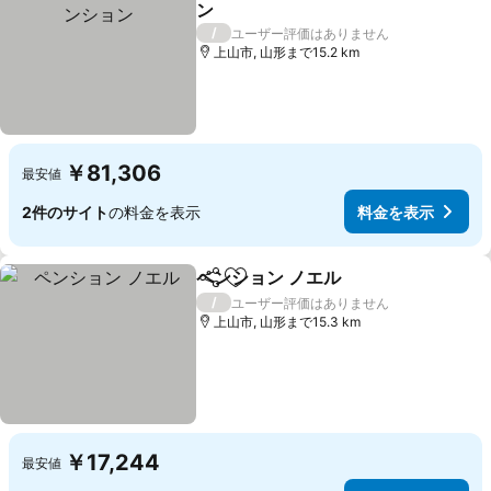
ン
料金を表示
/
ユーザー評価はありません
上山市, 山形まで15.2 km
￥81,306
最安値
2件のサイト
の料金を表示
料金を表示
ペンション ノエル
シェア
お気に入りに追加
料金を表
/
ユーザー評価はありません
上山市, 山形まで15.3 km
￥17,244
最安値