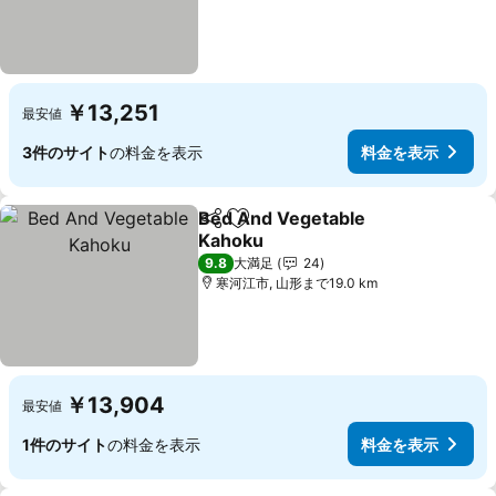
￥13,251
最安値
3件のサイト
の料金を表示
料金を表示
Bed And Vegetable
シェア
お気に入りに追加
Kahoku
料金を表示
9.8
大満足
24
寒河江市, 山形まで19.0 km
￥13,904
最安値
1件のサイト
の料金を表示
料金を表示