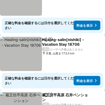
正確な料金を確認するには日付を選択してくだ
料金を表示
さい
Healing-salin[nishiki] -
シェア
お気に入りに追加
Vacation Stay 18706
料金を表示
/
ユーザー評価はありません
天童, 山形まで12.0 km
正確な料金を確認するには日付を選択してくだ
料金を表示
さい
蔵王坊平高原 石井ペンショ
シェア
お気に入りに追加
ン
料金を表示
/
ユーザー評価はありません