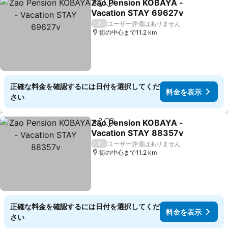
Zao Pension KOBAYA -
シェア
お気に入りに追加
Vacation STAY 69627v
料金を表示
/
ユーザー評価はありません
街の中心まで11.2 km
正確な料金を確認するには日付を選択してくだ
料金を表示
さい
Zao Pension KOBAYA -
シェア
お気に入りに追加
Vacation STAY 88357v
料金を表示
/
ユーザー評価はありません
街の中心まで11.2 km
正確な料金を確認するには日付を選択してくだ
料金を表示
さい