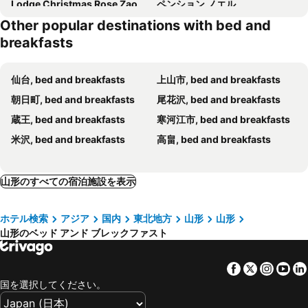
Lodge Christmas Rose Zao
ペンション ノエル
Other popular destinations with bed and
ペンション ビートル
ろばた
breakfasts
ペンション ステラ
Zao Base - Vacation Stay 97270v
ペンション ラビイハウス
仙台, bed and breakfasts
上山市, bed and breakfasts
朝日町, bed and breakfasts
尾花沢, bed and breakfasts
蔵王, bed and breakfasts
寒河江市, bed and breakfasts
米沢, bed and breakfasts
高畠, bed and breakfasts
山形のすべての宿泊施設を表示
ホテル検索
アジア
国内
東北地方
山形
山形
山形のベッド アンド ブレックファスト
Facebook
Twitter
Insta
Yo
国を選択してください。