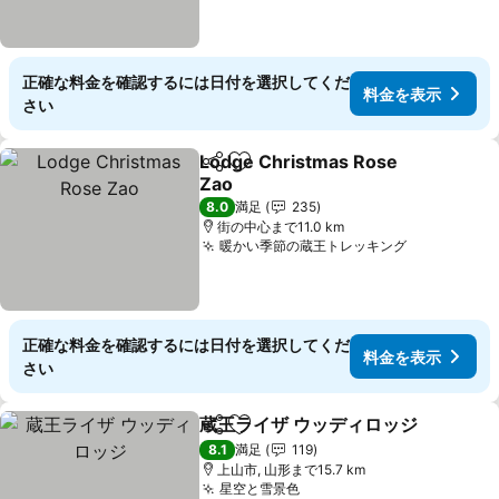
正確な料金を確認するには日付を選択してくだ
料金を表示
さい
Lodge Christmas Rose
シェア
お気に入りに追加
Zao
料金を表示
8.0
満足
235
街の中心まで11.0 km
暖かい季節の蔵王トレッキング
料金を表示
正確な料金を確認するには日付を選択してくだ
料金を表示
さい
蔵王ライザ ウッディロッジ
シェア
お気に入りに追加
8.1
満足
119
上山市, 山形まで15.7 km
星空と雪景色
料金を表示