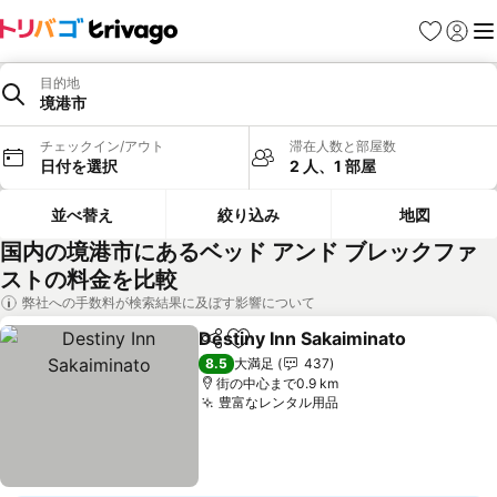
お気に入り
ログイ
メ
目的地
境港市
チェックイン/アウト
滞在人数と部屋数
日付を選択
2 人、1 部屋
並べ替え
絞り込み
地図
国内の境港市にあるベッド アンド ブレックファ
ストの料金を比較
弊社への手数料が検索結果に及ぼす影響について
Destiny Inn Sakaiminato
シェア
お気に入りに追加
料
8.5
大満足
437
街の中心まで0.9 km
豊富なレンタル用品
料金を表示