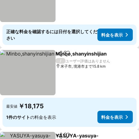
正確な料金を確認するには日付を選択してくだ
料金を表示
さい
Minbo,shanyinshijian
シェア
お気に入りに追加
料金
/
ユーザー評価はありません
米子市, 境港市まで15.8 km
￥18,175
最安値
1件のサイト
の料金を表示
料金を表示
YASUYA-yasuya-
シェア
お気に入りに追加