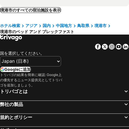
境港市のすべての宿泊施設を表示
ホテル検索
アジア
国内
中国地方
鳥取県
境港市
境港市のベッド アンド ブレックファスト
Facebook
Twitter
Insta
Yo
国を選択してください。
Googleに追加
トリバゴの結果を簡単に確認: Google上
の優先するニュース提供元としてトリバ
ゴを追加しましょう。
トリバゴとは
弊社の製品
規約とポリシー