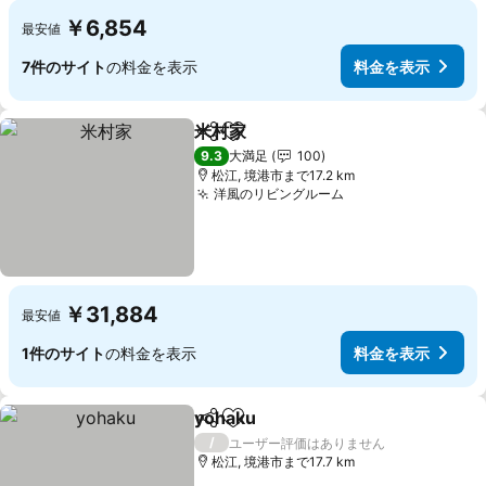
￥6,854
最安値
7件のサイト
の料金を表示
料金を表示
米村家
シェア
お気に入りに追加
料金を表示
9.3
大満足
100
松江, 境港市まで17.2 km
洋風のリビングルーム
料金を表示
￥31,884
最安値
1件のサイト
の料金を表示
料金を表示
yohaku
シェア
お気に入りに追加
料金を表示
/
ユーザー評価はありません
松江, 境港市まで17.7 km