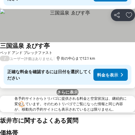
シェア
お
三国温泉 ゑびす亭
ベッド アンド ブレックファスト
/
街の中心まで12.1 km
ユーザー評価はありません
正確な料金を確認するには日付を選択してく
料金を表示
ださい
さらに表示
各予約サイトからトリバゴに提供される料金と空室状況は、継続的に
変化しています。そのためトリバゴでご覧になった情報と同じ内容
が、移動先の予約サイトにも表示されているとは限りません。
坂井市に関するよくある質問
価格帯