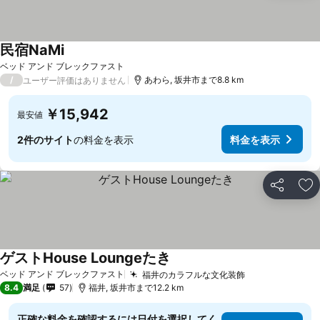
民宿NaMi
ベッド アンド ブレックファスト
/
あわら, 坂井市まで8.8 km
ユーザー評価はありません
￥15,942
最安値
2件のサイト
の料金を表示
料金を表示
シェア
お
ゲストHouse Loungeたき
ベッド アンド ブレックファスト
福井のカラフルな文化装飾
8.4
満足
57
福井, 坂井市まで12.2 km
正確な料金を確認するには日付を選択してく