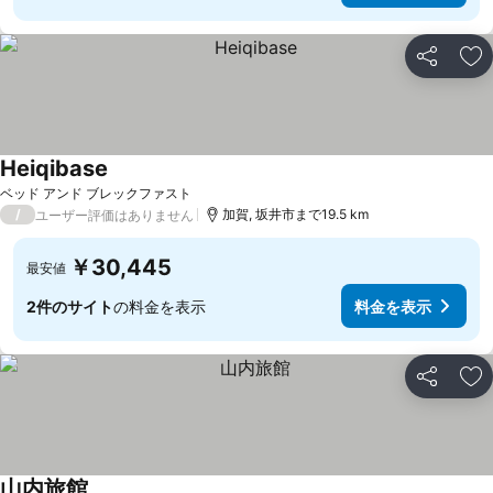
シェア
お
Heiqibase
ベッド アンド ブレックファスト
/
加賀, 坂井市まで19.5 km
ユーザー評価はありません
￥30,445
最安値
2件のサイト
の料金を表示
料金を表示
シェア
お
山内旅館