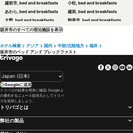
越前市, bed and breakfasts
小松, bed and breakfasts
あわら, bed and breakfasts
越前, bed and breakfasts
大野, bed and breakfasts
能美市, bed and breakfasts
坂井市のすべての宿泊施設を表示
ホテル検索
アジア
国内
中部/北陸地方
福井
坂井市のベッド アンド ブレックファスト
Facebook
Twitter
Insta
Yo
Googleに追加
トリバゴの結果を簡単に確認: Google上
の優先するニュース提供元としてトリバ
ゴを追加しましょう。
トリバゴとは
弊社の製品