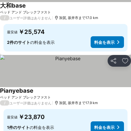
大和base
ベッド アンド ブレックファスト
/
加賀, 坂井市まで17.0 km
ユーザー評価はありません
￥25,574
最安値
2件のサイト
の料金を表示
料金を表示
シェア
お
Pianyebase
ベッド アンド ブレックファスト
/
加賀, 坂井市まで17.9 km
ユーザー評価はありません
￥23,870
最安値
1件のサイト
の料金を表示
料金を表示