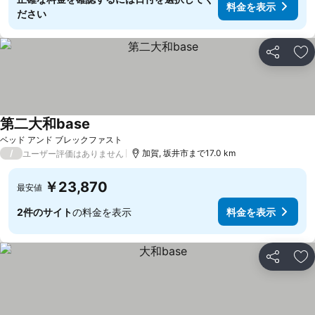
料金を表示
ださい
シェア
お
第二大和base
ベッド アンド ブレックファスト
/
加賀, 坂井市まで17.0 km
ユーザー評価はありません
￥23,870
最安値
2件のサイト
の料金を表示
料金を表示
シェア
お