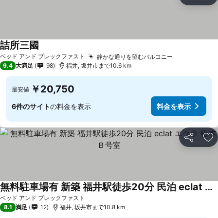
シェア
お
詰所三國
ベッド アンド ブレックファスト
静かな通りを望むバルコニー
9.4
大満足
98
福井, 坂井市まで10.6 km
￥20,750
最安値
6件のサイト
の料金を表示
料金を表示
シェア
お
無料駐車場有 新築 福井駅徒歩20分 民泊 eclat エクラ 松本 Ｂ号室
ベッド アンド ブレックファスト
8.1
満足
12
福井, 坂井市まで10.8 km