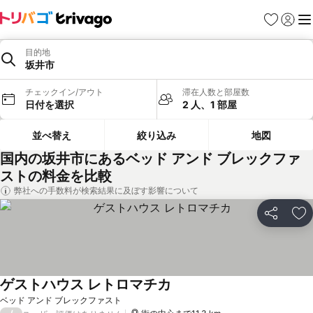
お気に入り
ログイ
メ
目的地
坂井市
チェックイン/アウト
滞在人数と部屋数
日付を選択
2 人、1 部屋
並べ替え
絞り込み
地図
国内の坂井市にあるベッド アンド ブレックファ
ストの料金を比較
弊社への手数料が検索結果に及ぼす影響について
シェア
お
ゲストハウス レトロマチカ
ベッド アンド ブレックファスト