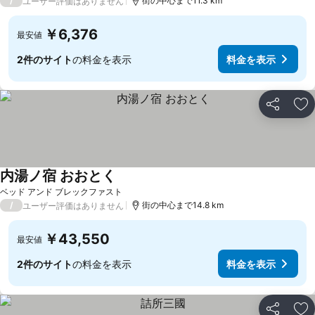
/
街の中心まで11.3 km
ユーザー評価はありません
￥6,376
最安値
2件のサイト
の料金を表示
料金を表示
シェア
お
内湯ノ宿 おおとく
ベッド アンド ブレックファスト
/
街の中心まで14.8 km
ユーザー評価はありません
￥43,550
最安値
2件のサイト
の料金を表示
料金を表示