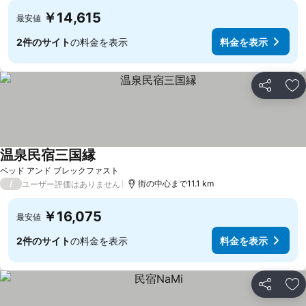
￥14,615
最安値
2件のサイト
の料金を表示
料金を表示
シェア
お
温泉民宿三国縁
ベッド アンド ブレックファスト
/
街の中心まで11.1 km
ユーザー評価はありません
￥16,075
最安値
2件のサイト
の料金を表示
料金を表示
シェア
お