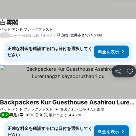
白雲閣
ベッド アンド ブレックファスト
/
加賀, 坂井市まで14.5 km
ユーザー評価はありません
正確な料金を確認するには日付を選択してく
料金を表示
ださい
シェア
お
Backpackers Kur Guesthouse Asahirou Lurentangzhikeyadoruzhaorilou
ベッド アンド ブレックファスト
改装されたばかりのお部屋
8.2
満足
109
加賀, 坂井市まで14.4 km
正確な料金を確認するには日付を選択してく
料金を表示
ださい