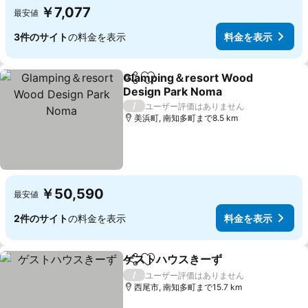
￥7,077
最安値
3件のサイト
の料金を表示
料金を表示
Glamping＆resort Wood
シェア
お気に入りに追加
Design Park Noma
料金を表示
/
ユーザー評価はありません
美浜町, 南知多町まで8.5 km
￥50,590
最安値
2件のサイト
の料金を表示
料金を表示
ゲストハウスきーず
シェア
お気に入りに追加
料金を
/
ユーザー評価はありません
西尾市, 南知多町まで15.7 km