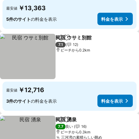
￥13,363
最安値
5件のサイト
の料金を表示
料金を表示
民宿 ウサミ別館
シェア
お気に入りに追加
料金を表示
7.1
12
ビーチから0.2km
￥12,716
最安値
3件のサイト
の料金を表示
料金を表示
民宿 湧泉
シェア
お気に入りに追加
料金を表示
7.7
良い
16
ビーチから0.3km
三河湾の素晴らしい眺め
料金を表示