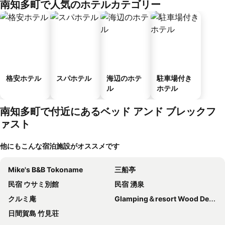
南知多町で人気のホテルカテゴリー
格安ホテル
スパホテル
海辺のホテ
駐車場付き
ル
ホテル
南知多町で付近にあるベッド アンド ブレックフ
ァスト
他にもこんな宿泊施設がオススメです
Mike's B&B Tokoname
三船亭
民宿 ウサミ別館
民宿 湧泉
クルミ庵
Glamping＆resort Wood Design Park Noma
日間賀島 竹見荘