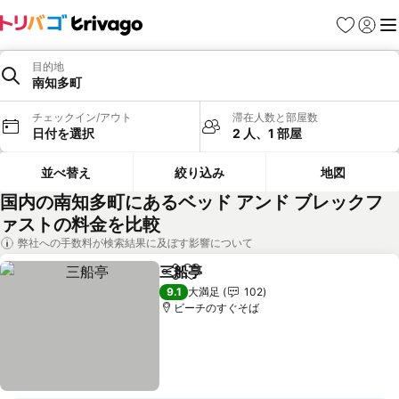
お気に入り
ログイ
メ
目的地
南知多町
チェックイン/アウト
滞在人数と部屋数
日付を選択
2 人、1 部屋
並べ替え
絞り込み
地図
国内の南知多町にあるベッド アンド ブレックフ
ァストの料金を比較
弊社への手数料が検索結果に及ぼす影響について
三船亭
シェア
お気に入りに追加
料金を表示
9.1
大満足
102
ビーチのすぐそば