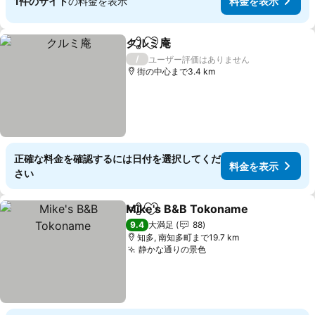
1件のサイト
の料金を表示
料金を表示
クルミ庵
シェア
お気に入りに追加
料金を表示
/
ユーザー評価はありません
街の中心まで3.4 km
正確な料金を確認するには日付を選択してくだ
料金を表示
さい
Mike's B&B Tokoname
シェア
お気に入りに追加
料
9.4
大満足
88
知多, 南知多町まで19.7 km
静かな通りの景色
料金を表示