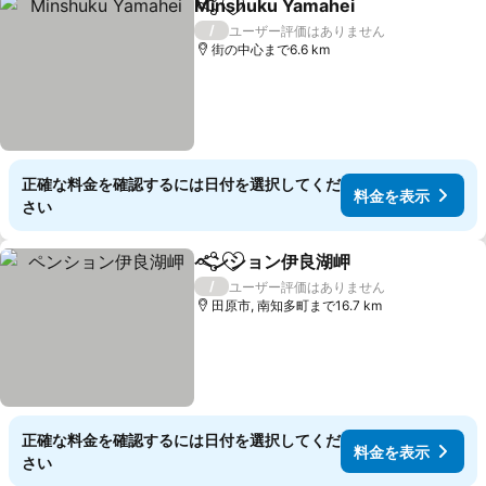
Minshuku Yamahei
シェア
お気に入りに追加
料金を
/
ユーザー評価はありません
街の中心まで6.6 km
正確な料金を確認するには日付を選択してくだ
料金を表示
さい
ペンション伊良湖岬
シェア
お気に入りに追加
料金を
/
ユーザー評価はありません
田原市, 南知多町まで16.7 km
正確な料金を確認するには日付を選択してくだ
料金を表示
さい