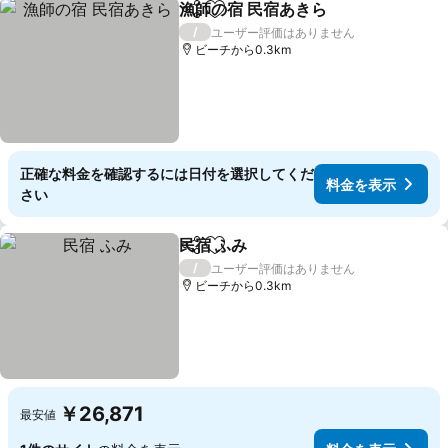
漁師の宿 民宿あきら
シェア
お気に入りに追加
料金を
/
ユーザー評価はありません
ビーチから0.3km
正確な料金を確認するには日付を選択してくだ
料金を表示
さい
民宿 ふみ
シェア
お気に入りに追加
料金を表示
/
ユーザー評価はありません
ビーチから0.3km
￥26,871
最安値