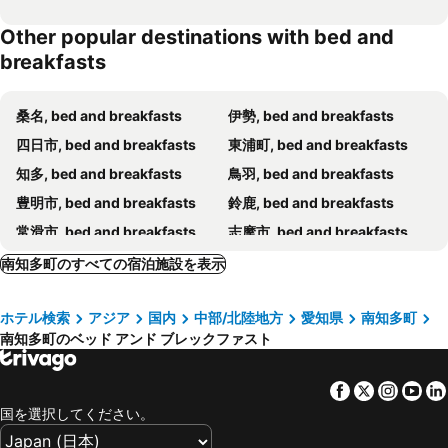
Other popular destinations with bed and
breakfasts
桑名, bed and breakfasts
伊勢, bed and breakfasts
四日市, bed and breakfasts
東浦町, bed and breakfasts
知多, bed and breakfasts
鳥羽, bed and breakfasts
豊明市, bed and breakfasts
鈴鹿, bed and breakfasts
常滑市, bed and breakfasts
志摩市, bed and breakfasts
岡崎, bed and breakfasts
美浜町, bed and breakfasts
南知多町のすべての宿泊施設を表示
西尾市, bed and breakfasts
豊橋, bed and breakfasts
ホテル検索
アジア
国内
中部/北陸地方
愛知県
南知多町
南知多町のベッド アンド ブレックファスト
Facebook
Twitter
Insta
Yo
国を選択してください。