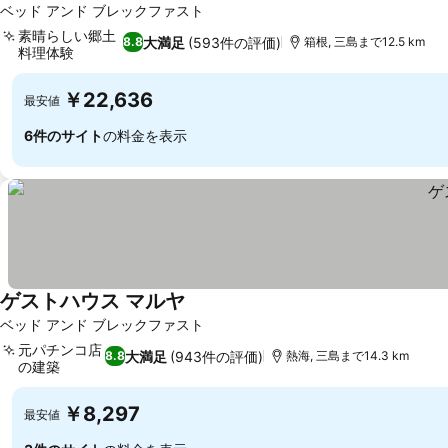
ベッド アンド ブレックファスト
素晴らしい郷土
大満足
(593件の評価)
8.8
箱根, 三島まで12.5 km
料理体験
料金を表示
￥22,636
最安値
6件のサイト
の料金を表示
ゲストハウス マルヤ
料金を表示
ベッド アンド ブレックファスト
元パチンコ店
大満足
(943件の評価)
8.8
熱海, 三島まで14.3 km
の建築
料金を表示
￥8,297
最安値