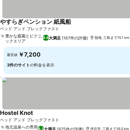
やすらぎペンション 紙風船
料金を表示
ベッド アンド ブレックファスト
豊かな庭園とピクニ
大満足
(167件の評価)
8.6
熱海, 三島まで15.1 km
ックエリア
料金を表示
￥7,200
最安値
3件のサイト
の料金を表示
Hostel Knot
料金を表示
ベッド アンド ブレックファスト
地元温泉への専用
大満足
(975件の評価)
9.3
伊豆市, 三島まで16.5 km