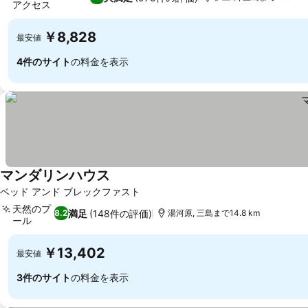
アクセス
料金を表示
￥8,828
最安値
4件のサイト
の料金を表示
マンダリンハウス
料金を表示
ベッド アンド ブレックファスト
天然のプ
満足
(148件の評価)
8.2
湯河原, 三島まで14.8 km
ール
料金を表示
￥13,402
最安値
3件のサイト
の料金を表示