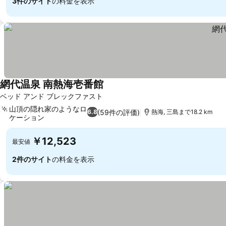
3件のサイト
の料金を表示
網代温泉 南熱海壱番館
料金を表示
ベッド アンド ブレックファスト
山頂の隠れ家のようなロ
(59件の評価)
6.8
熱海, 三島まで18.2 km
ケーション
料金を表示
￥12,523
最安値
2件のサイト
の料金を表示