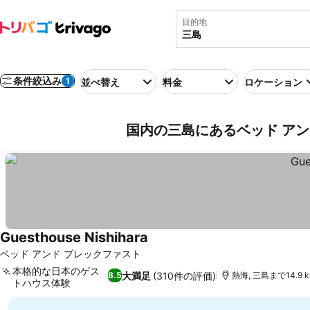
目的地
条件絞込み
1
並べ替え
料金
ロケーション
国内の三島にあるベッド アン
Guesthouse Nishihara
料金を表示
ベッド アンド ブレックファスト
本格的な日本のゲス
大満足
(310件の評価)
8.5
熱海, 三島まで14.9 
トハウス体験
料金を表示