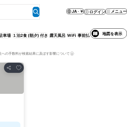
JA · ￥
メニュー
ログイン
地図を表示
駐車場
１泊2食 (朝夕) 付き
露天風呂
WiFi
事前払い不要
旅館
スパ
社への手数料が検索結果に及ぼす影響について
お気に入りに追加
シェア