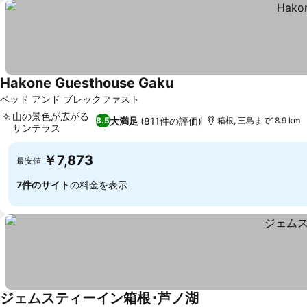
Hakone Guesthouse Gaku
料金を表示
ベッド アンド ブレックファスト
山の景色が広がる
大満足
(811件の評価)
8.5
箱根, 三島まで18.9 km
サンテラス
料金を表示
￥7,873
最安値
7件のサイト
の料金を表示
ジェムスティーイン箱根･芦ノ湖
料金を表示