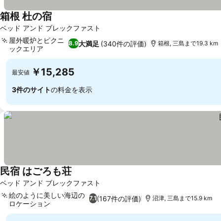
箱根 杜の宿
料金を表示
ベッド アンド ブレックファスト
屋外暖炉とピクニ
大満足
(340件の評価)
8.9
箱根, 三島まで19.3 km
ックエリア
料金を表示
￥15,285
最安値
3件のサイト
の料金を表示
民宿 はごろも荘
料金を表示
ベッド アンド ブレックファスト
絵のように美しい海辺の
(167件の評価)
7.1
沼津, 三島まで15.9 km
ロケーション
料金を表示