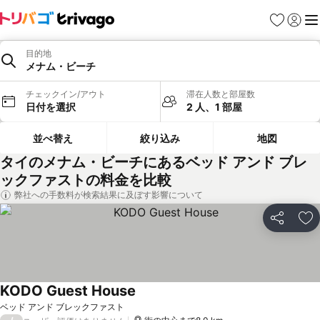
お気に入り
ログイ
メ
目的地
メナム・ビーチ
チェックイン/アウト
滞在人数と部屋数
日付を選択
2 人、1 部屋
並べ替え
絞り込み
地図
タイのメナム・ビーチにあるベッド アンド ブレ
ックファストの料金を比較
弊社への手数料が検索結果に及ぼす影響について
シェア
お
KODO Guest House
ベッド アンド ブレックファスト