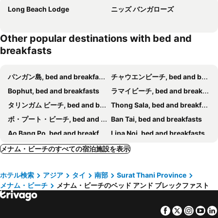
Long Beach Lodge
ニッズ バンガローズ
Other popular destinations with bed and
breakfasts
パンガン島, bed and breakfasts
チャウエンビーチ, bed and breakfasts
Bophut, bed and breakfasts
ラマイビーチ, bed and breakfasts
タリンガム ビーチ, bed and breakfasts
Thong Sala, bed and breakfasts
ボ・プート・ビーチ, bed and breakfasts
Ban Tai, bed and breakfasts
Ao Bang Po, bed and breakfasts
Lipa Noi, bed and breakfasts
メナム・ビーチのすべての宿泊施設を表示
ホテル検索
アジア
タイ
南部
Surat Thani Province
メナム・ビーチ
メナム・ビーチのベッド アンド ブレックファスト
Facebook
Twitter
Insta
Yo