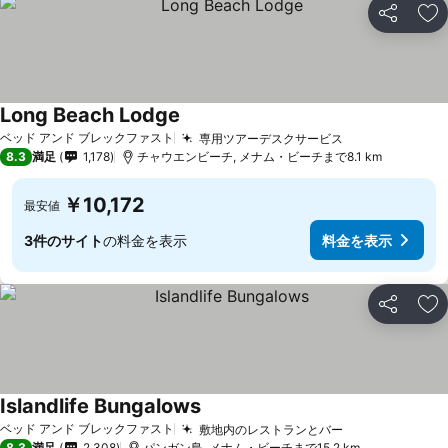
シェア
お
Long Beach Lodge
ベッド アンド ブレックファスト
専用ツアーデスクサービス
8.3
満足
1,178
チャウエンビーチ, メナム・ビーチまで8.1 km
￥10,172
最安値
3件のサイト
の料金を表示
料金を表示
シェア
お
Islandlife Bungalows
ベッド アンド ブレックファスト
敷地内のレストランとバー
8.3
満足
2,308
パンガン島, メナム・ビーチまで15.2 km