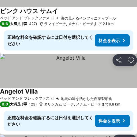
ピンク ハウス サムイ
ベッド アンド ブレックファスト
海の見えるインフィニティプール
9.6
大満足
427
ラマイビーチ, メナム・ビーチまで12.1 km
正確な料金を確認するには日付を選択してく
料金を表示
ださい
シェア
お
Angelot Villa
ベッド アンド ブレックファスト
地元の味を活かした自家製朝食
9.0
大満足
123
タリンガム ビーチ, メナム・ビーチまで9.8 km
正確な料金を確認するには日付を選択してく
料金を表示
ださい