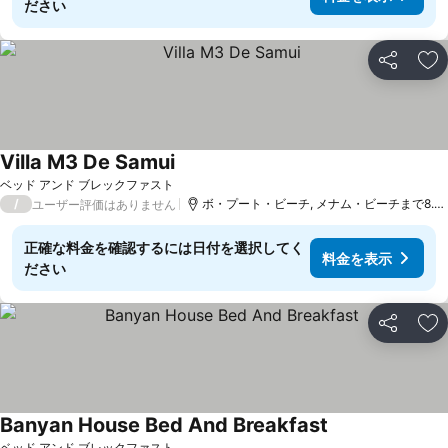
ださい
シェア
お
Villa M3 De Samui
ベッド アンド ブレックファスト
/
ボ・プート・ビーチ, メナム・ビーチまで8.3 km
ユーザー評価はありません
正確な料金を確認するには日付を選択してく
料金を表示
ださい
シェア
お
Banyan House Bed And Breakfast
ベッド アンド ブレックファスト