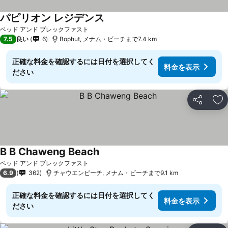
パピリオン レジデンス
ベッド アンド ブレックファスト
7.5
良い
6
Bophut, メナム・ビーチまで7.4 km
正確な料金を確認するには日付を選択してく
料金を表示
ださい
シェア
お
B B Chaweng Beach
ベッド アンド ブレックファスト
6.9
362
チャウエンビーチ, メナム・ビーチまで9.1 km
正確な料金を確認するには日付を選択してく
料金を表示
ださい