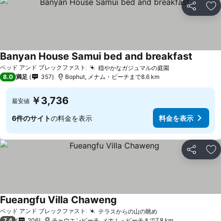
シェア
お
Banyan House Samui bed and breakfast
ベッド アンド ブレックファスト
穏やかなガジュマルの庭園
8.0
満足
357
Bophut, メナム・ビーチまで8.6 km
￥3,736
最安値
6件のサイト
の料金を表示
料金を表示
シェア
お
Fueangfu Villa Chaweng
ベッド アンド ブレックファスト
テラスからの山の眺め
7.4
206
チャウエンビーチ, メナム・ビーチまで7.8 km