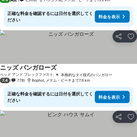
正確な料金を確認するには日付を選択してく
料金を表示
ださい
シェア
お
ニッズ バンガローズ
ベッド アンド ブレックファスト
本格的なタイ様式のバンガロー
7.4
778
Bophut, メナム・ビーチまで7.6 km
正確な料金を確認するには日付を選択してく
料金を表示
ださい
シェア
お