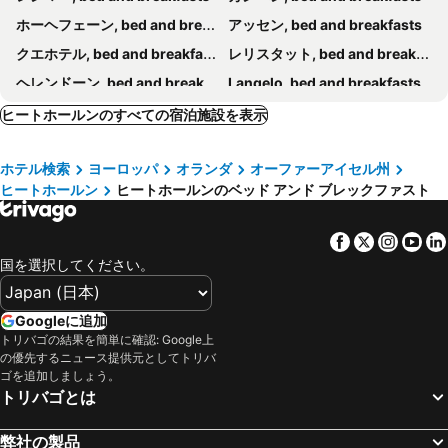
ホーヘフェーン, bed and breakfasts
アッセン, bed and breakfasts
クエホテル, bed and breakfasts
レリスタット, bed and breakfasts
ヘレンドーン, bed and breakfasts
Langelo, bed and breakfasts
ダルフセン, bed and breakfasts
Súdwest Fryslân, bed and breakfasts
ヒートホールンのすべての宿泊施設を表示
メッペル, bed and breakfasts
Urk, bed and breakfasts
ホテル検索
ヨーロッパ
オランダ
オーファーアイセル州
ハルデンベルク, bed and breakfasts
Nunspeet, bed and breakfasts
ヒートホールン
ヒートホールンのベッド アンド ブレックファスト
Steenwijkerland, bed and breakfasts
ウェステルボルク, bed and breakfasts
ヘーレンフェーン, bed and breakfasts
Bergentheim, bed and breakfasts
Facebook
Twitter
Insta
Yo
Drachten, bed and breakfasts
Opsterland, bed and breakfasts
国を選択してください。
Ooststellingwerf, bed and breakfasts
クーフォルデン, bed and breakfasts
エーペ, bed and breakfasts
Heerde, bed and breakfasts
Googleに追加
トリバゴの結果を簡単に確認: Google上
Ruinen, bed and breakfasts
Marknesse, bed and breakfasts
の優先するニュース提供元としてトリバ
オンメン, bed and breakfasts
Balkbrug, bed and breakfasts
ゴを追加しましょう。
トリバゴとは
Elburg, bed and breakfasts
Appelscha, bed and breakfasts
Nieuwleusen, bed and breakfasts
Staphorst, bed and breakfasts
弊社の製品