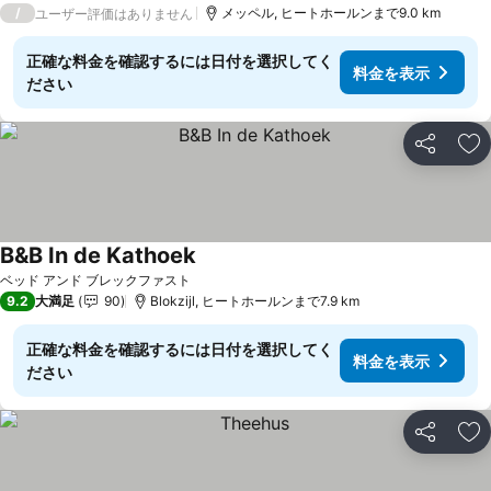
/
メッペル, ヒートホールンまで9.0 km
ユーザー評価はありません
正確な料金を確認するには日付を選択してく
料金を表示
ださい
シェア
お
B&B In de Kathoek
料金を表示
ベッド アンド ブレックファスト
9.2
大満足
90
Blokzijl, ヒートホールンまで7.9 km
正確な料金を確認するには日付を選択してく
料金を表示
ださい
シェア
お