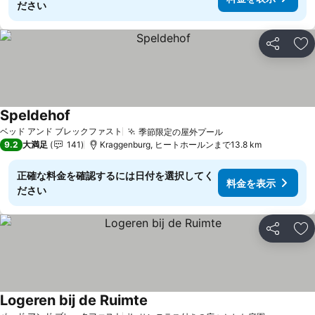
ださい
シェア
お
Speldehof
料金を表示
ベッド アンド ブレックファスト
季節限定の屋外プール
料金を表示
9.2
大満足
141
Kraggenburg, ヒートホールンまで13.8 km
正確な料金を確認するには日付を選択してく
料金を表示
ださい
シェア
お
Logeren bij de Ruimte
料金を表示