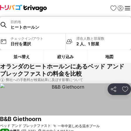
お気に入り
ログイ
メ
目的地
ヒートホールン
チェックイン/アウト
滞在人数と部屋数
日付を選択
2 人、1 部屋
並べ替え
絞り込み
地図
オランダのヒートホールンにあるベッド アンド
ブレックファストの料金を比較
弊社への手数料が検索結果に及ぼす影響について
シェア
お
B&B Giethoorn
料金を表示
ベッド アンド ブレックファスト
一年中楽しめる温水プール
料金を表示