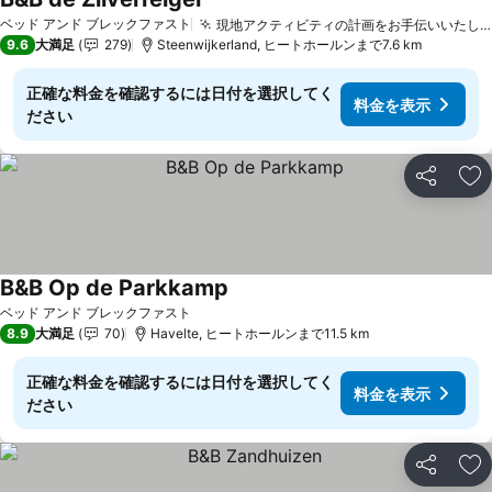
料金を表示
ベッド アンド ブレックファスト
現地アクティビティの計画をお手伝いいたします
9.6
大満足
279
Steenwijkerland, ヒートホールンまで7.6 km
正確な料金を確認するには日付を選択してく
料金を表示
ださい
シェア
お
B&B Op de Parkkamp
料金を表示
ベッド アンド ブレックファスト
8.9
大満足
70
Havelte, ヒートホールンまで11.5 km
正確な料金を確認するには日付を選択してく
料金を表示
ださい
シェア
お