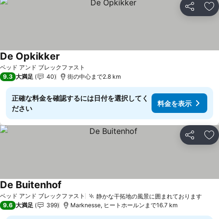
シェア
お
De Opkikker
料金を表示
ベッド アンド ブレックファスト
9.3
大満足
40
街の中心まで2.8 km
正確な料金を確認するには日付を選択してく
料金を表示
ださい
シェア
お
De Buitenhof
料金を表示
ベッド アンド ブレックファスト
静かな干拓地の風景に囲まれております
料金
9.6
大満足
399
Marknesse, ヒートホールンまで16.7 km