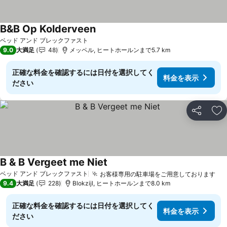
B&B Op Kolderveen
料金を表示
ベッド アンド ブレックファスト
9.0
大満足
48
メッペル, ヒートホールンまで5.7 km
正確な料金を確認するには日付を選択してく
料金を表示
ださい
シェア
お
B & B Vergeet me Niet
料金を表示
ベッド アンド ブレックファスト
お客様専用の駐車場をご用意しております
料
9.4
大満足
228
Blokzijl, ヒートホールンまで8.0 km
正確な料金を確認するには日付を選択してく
料金を表示
ださい