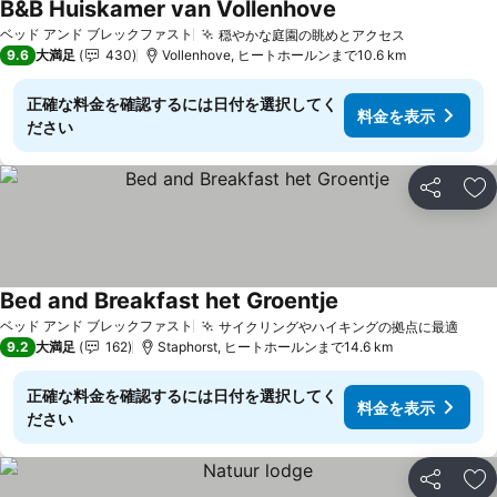
B&B Huiskamer van Vollenhove
料金を表示
ベッド アンド ブレックファスト
穏やかな庭園の眺めとアクセス
料金を表示
9.6
大満足
430
Vollenhove, ヒートホールンまで10.6 km
正確な料金を確認するには日付を選択してく
料金を表示
ださい
シェア
お
Bed and Breakfast het Groentje
料金を表示
ベッド アンド ブレックファスト
サイクリングやハイキングの拠点に最適
料金
9.2
大満足
162
Staphorst, ヒートホールンまで14.6 km
正確な料金を確認するには日付を選択してく
料金を表示
ださい
シェア
お