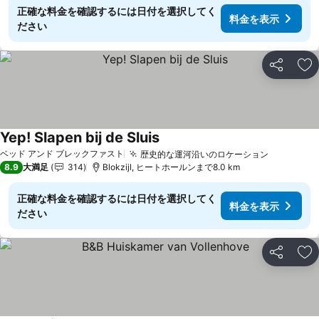
正確な料金を確認するには日付を選択してく
料金を表示
ださい
シェア
お
Yep! Slapen bij de Sluis
料金を表示
ベッド アンド ブレックファスト
歴史的な運河沿いのロケーション
料金を表
8.9
大満足
314
Blokzijl, ヒートホールンまで8.0 km
正確な料金を確認するには日付を選択してく
料金を表示
ださい
シェア
お