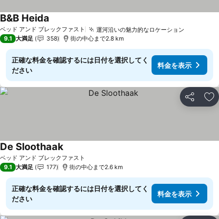
B&B Heida
料金を表示
ベッド アンド ブレックファスト
運河沿いの魅力的なロケーション
料金を表
9.1
大満足
358
街の中心まで2.8 km
正確な料金を確認するには日付を選択してく
料金を表示
ださい
シェア
お
De Sloothaak
料金を表示
ベッド アンド ブレックファスト
9.1
大満足
177
街の中心まで2.6 km
正確な料金を確認するには日付を選択してく
料金を表示
ださい