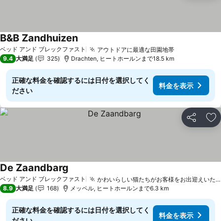
B&B Zandhuizen
料金を表示
ベッド アンド ブレックファスト
アウトドアに最適な田園地帯
料金を表示
9.4
大満足
325
Drachten, ヒートホールンまで18.5 km
正確な料金を確認するには日付を選択してく
料金を表示
ださい
シェア
お
De Zaandbarg
料金を表示
ベッド アンド ブレックファスト
かわいらしい猫たちがお客様をお出迎えいたします
8.9
大満足
168
メッペル, ヒートホールンまで6.3 km
正確な料金を確認するには日付を選択してく
料金を表示
ださい