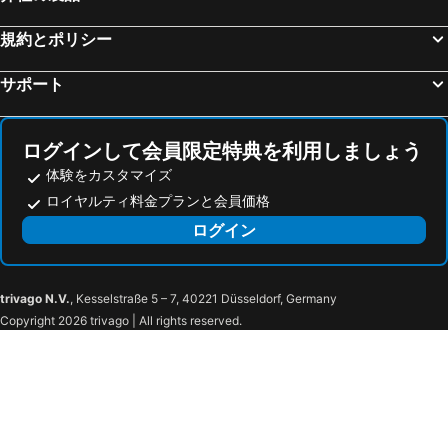
Blokzijl, bed and breakfasts
Joure, bed and breakfasts
規約とポリシー
Rijs, bed and breakfasts
Wolvega, bed and breakfasts
Sibculo, bed and breakfasts
Eernewoude, bed and breakfasts
サポート
Noordenveld, bed and breakfasts
Zuidwolde, bed and breakfasts
Oldebroek, bed and breakfasts
Kraggenburg, bed and breakfasts
ログインして会員限定特典を利用しましょう
体験をカスタマイズ
ロイヤルティ料金プランと会員価格
ログイン
trivago N.V.
, Kesselstraße 5 – 7, 40221 Düsseldorf, Germany
Copyright 2026 trivago | All rights reserved.