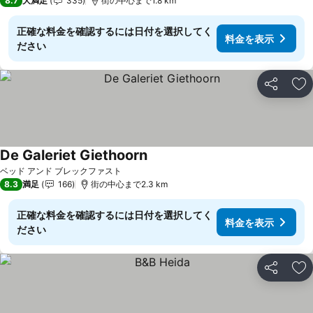
8.7
大満足
335
街の中心まで1.8 km
正確な料金を確認するには日付を選択してく
料金を表示
ださい
シェア
お
De Galeriet Giethoorn
料金を表示
ベッド アンド ブレックファスト
8.3
満足
166
街の中心まで2.3 km
正確な料金を確認するには日付を選択してく
料金を表示
ださい
シェア
お