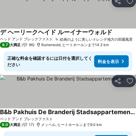
シェア
お
デ ヘーリークヘイド ルーイナーウォルド
料金を表
ベッド アンド ブレックファスト
絵画のように美しいドレンテ地方の田園風景
9.7
大満足
96
Ruinerwold, ヒートホールンまで14.3 km
正確な料金を確認するには日付を選択してく
料金を表示
ださい
シェア
お
B&b Pakhuis De Branderij Stadsappartementen
料金を表示
ベッド アンド ブレックファスト
9.0
大満足
17
メッペル, ヒートホールンまで9.0 km