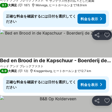
ベッド アンド ブレックファスト
サンテラス付きの広々とした庭園
料金を表
9.1
大満足
187
Wolvega, ヒートホールンまで18.9 km
正確な料金を確認するには日付を選択してく
料金を表示
ださい
シェア
お
Bed en Brood in de Kapschuur - Boerderij de ZuiderKRIB
料金を表示
ベッド アンド ブレックファスト
8.9
大満足
12
Kraggenburg, ヒートホールンまで12.7 km
正確な料金を確認するには日付を選択してく
料金を表示
ださい
シェア
お