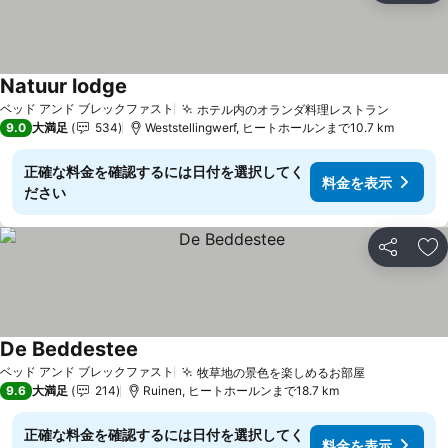
Natuur lodge
料金を表示
ベッド アンド ブレックファスト
ホテル内のオランダ料理レストラン
料金を
9.0
大満足
534
Weststellingwerf, ヒートホールンまで10.7 km
正確な料金を確認するには日付を選択してく
料金を表示
ださい
シェア
お
De Beddestee
料金を表示
ベッド アンド ブレックファスト
牧草地の景色を楽しめるお部屋
料金を表示
9.6
大満足
214
Ruinen, ヒートホールンまで18.7 km
正確な料金を確認するには日付を選択してく
料金を表示