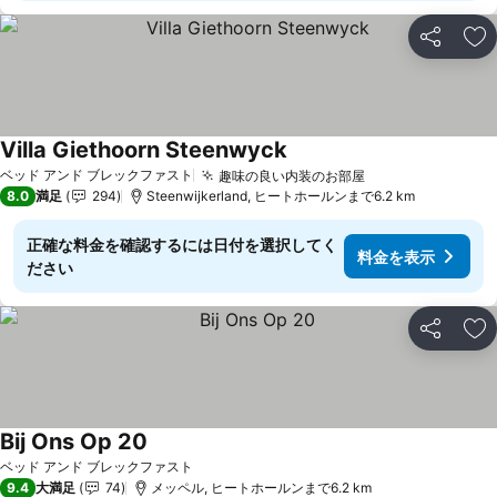
シェア
お
Villa Giethoorn Steenwyck
料金を表示
ベッド アンド ブレックファスト
趣味の良い内装のお部屋
料金を表示
8.0
満足
294
Steenwijkerland, ヒートホールンまで6.2 km
正確な料金を確認するには日付を選択してく
料金を表示
ださい
シェア
お
Bij Ons Op 20
料金を表示
ベッド アンド ブレックファスト
9.4
大満足
74
メッペル, ヒートホールンまで6.2 km