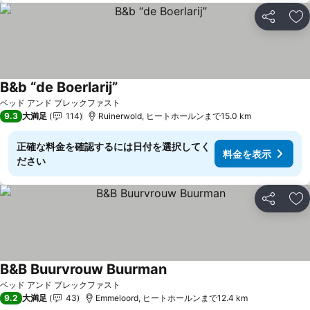
シェア
お
B&b “de Boerlarij”
料金を表示
ベッド アンド ブレックファスト
9.3
大満足
114
Ruinerwold, ヒートホールンまで15.0 km
正確な料金を確認するには日付を選択してく
料金を表示
ださい
シェア
お
B&B Buurvrouw Buurman
料金を表示
ベッド アンド ブレックファスト
9.2
大満足
43
Emmeloord, ヒートホールンまで12.4 km