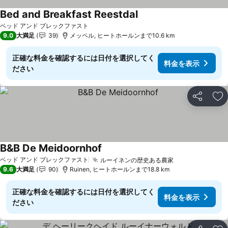
Bed and Breakfast Reestdal
料金を表示
ベッド アンド ブレックファスト
9.0
大満足
39
メッペル, ヒートホールンまで10.6 km
正確な料金を確認するには日付を選択してく
料金を表示
ださい
シェア
お
B&B De Meidoornhof
料金を表示
ベッド アンド ブレックファスト
ルーイネンの歴史ある農家
料金を表示
9.6
大満足
90
Ruinen, ヒートホールンまで18.8 km
正確な料金を確認するには日付を選択してく
料金を表示
ださい