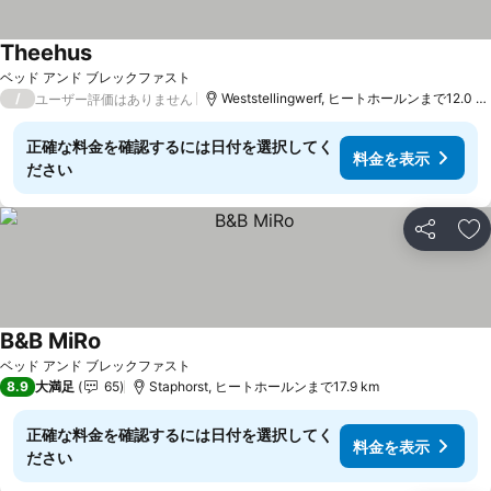
Theehus
料金を表示
ベッド アンド ブレックファスト
/
Weststellingwerf, ヒートホールンまで12.0 k
ユーザー評価はありません
正確な料金を確認するには日付を選択してく
料金を表示
ださい
シェア
お
B&B MiRo
料金を表示
ベッド アンド ブレックファスト
8.9
大満足
65
Staphorst, ヒートホールンまで17.9 km
正確な料金を確認するには日付を選択してく
料金を表示
ださい