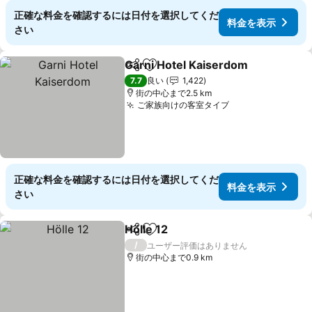
正確な料金を確認するには日付を選択してくだ
料金を表示
さい
Garni Hotel Kaiserdom
シェア
お気に入りに追加
料
7.7
良い
1,422
街の中心まで2.5 km
ご家族向けの客室タイプ
料金を表示
正確な料金を確認するには日付を選択してくだ
料金を表示
さい
Hölle 12
シェア
お気に入りに追加
料金を表示
/
ユーザー評価はありません
街の中心まで0.9 km