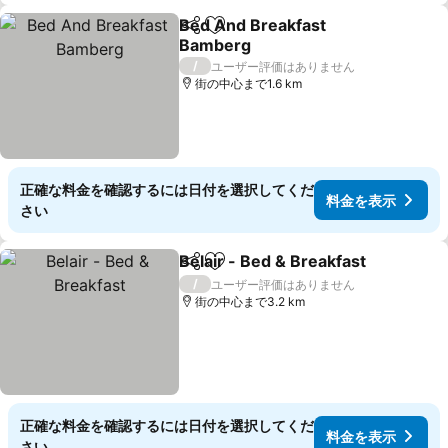
Bed And Breakfast
シェア
お気に入りに追加
Bamberg
料金を表示
/
ユーザー評価はありません
街の中心まで1.6 km
正確な料金を確認するには日付を選択してくだ
料金を表示
さい
Belair - Bed & Breakfast
シェア
お気に入りに追加
料
/
ユーザー評価はありません
街の中心まで3.2 km
正確な料金を確認するには日付を選択してくだ
料金を表示
さい