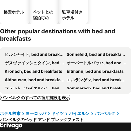
格安ホテル
ペットとの
駐車場付き
宿泊可のホ
ホテル
テル
Other popular destinations with bed and
breakfasts
ヒルシャイト, bed and breakfasts
Sonnefeld, bed and breakfasts
ゲスヴァインシュタイン, bed and breakfasts
オーバートルバッハ, bed and breakfasts
Kronach, bed and breakfasts
Eltmann, bed and breakfasts
Aidhausen, bed and breakfasts
エルランゲン, bed and breakfasts
フュルト（バイエルン）, bed and breakfasts
Sommerach, bed and breakfasts
Schnaittach, bed and breakfasts
Zeil, bed and breakfasts
バンベルクのすべての宿泊施設を表示
Knetzgau, bed and breakfasts
Bad Colberg-Heldburg, bed and breakfasts
ホテル検索
ヨーロッパ
ドイツ
バイエルン
バンベルク
Heroldsberg, bed and breakfasts
プリッヒセンシュタット, bed and breakfasts
バンベルクのベッド アンド ブレックファスト
Simmelsdorf, bed and breakfasts
イプホーフェン, bed and breakfasts
Egloffstein, bed and breakfasts
シュヴァインフルト, bed and breakfasts