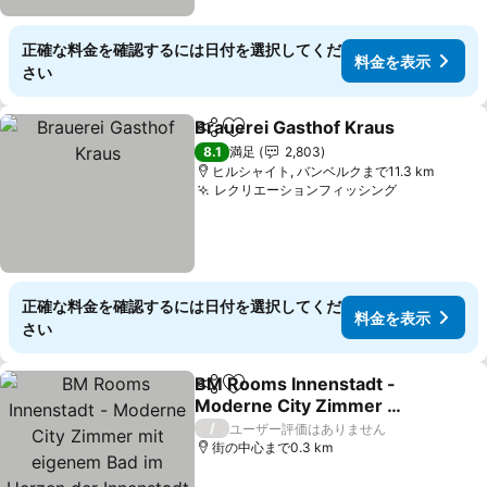
正確な料金を確認するには日付を選択してくだ
料金を表示
さい
Brauerei Gasthof Kraus
シェア
お気に入りに追加
料
8.1
満足
2,803
ヒルシャイト, バンベルクまで11.3 km
レクリエーションフィッシング
料金を表示
正確な料金を確認するには日付を選択してくだ
料金を表示
さい
BM Rooms Innenstadt -
シェア
お気に入りに追加
Moderne City Zimmer mit
eigenem Bad im Herzen
料金を表示
/
ユーザー評価はありません
der Innenstadt
街の中心まで0.3 km