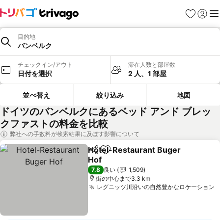
お気に入り
ログイ
メ
目的地
バンベルク
チェックイン/アウト
滞在人数と部屋数
日付を選択
2 人、1 部屋
並べ替え
絞り込み
地図
ドイツのバンベルクにあるベッド アンド ブレッ
クファストの料金を比較
弊社への手数料が検索結果に及ぼす影響について
Hotel-Restaurant Buger
シェア
お気に入りに追加
Hof
料金を表示
7.8
良い
1,509
街の中心まで3.3 km
レグニッツ川沿いの自然豊かなロケーション