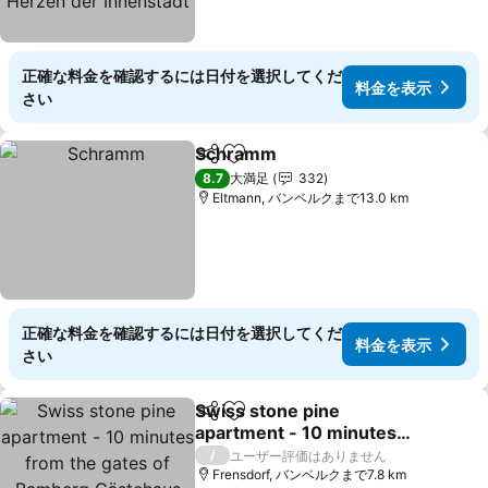
正確な料金を確認するには日付を選択してくだ
料金を表示
さい
Schramm
シェア
お気に入りに追加
料金を表示
8.7
大満足
332
Eltmann, バンベルクまで13.0 km
正確な料金を確認するには日付を選択してくだ
料金を表示
さい
Swiss stone pine
シェア
お気に入りに追加
apartment - 10 minutes
from the gates of
料金を表示
/
ユーザー評価はありません
Bamberg Gästehaus
Frensdorf, バンベルクまで7.8 km