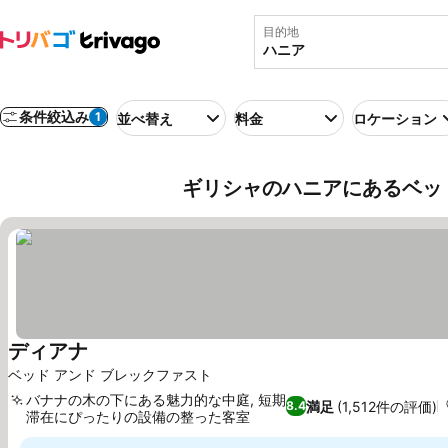
目的地
条件絞込み
1
並べ替え
料金
ロケーション
ギリシャのハニアにあるベッ
ディアナ
ベッド アンド ブレックファスト
バナナの木の下にある魅力的な中庭, 短期
満足
(1,512件の評価)
8.4
滞在にぴったりの設備の整った客室