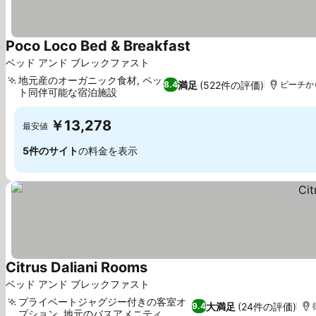
Poco Loco Bed & Breakfast
ベッド アンド ブレックファスト
地元産のオーガニック食材, ペッ
満足
(522件の評価)
8.4
ビーチから
ト同伴可能な宿泊施設
￥13,278
最安値
5件のサイト
の料金を表示
Citrus Daliani Rooms
ベッド アンド ブレックファスト
プライベートジャグジー付きの客室オ
大満足
(24件の評価)
9.4
プション, 地元のバスアメニティ