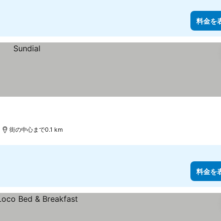
料金を
街の中心まで0.1 km
料金を