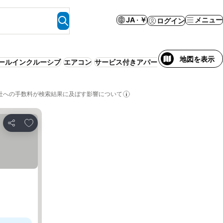
JA · ￥
メニュー
ログイン
地図を表示
ールインクルーシブ
エアコン
サービス付きアパートメント
リゾート
社への手数料が検索結果に及ぼす影響について
お気に入りに追加
シェア