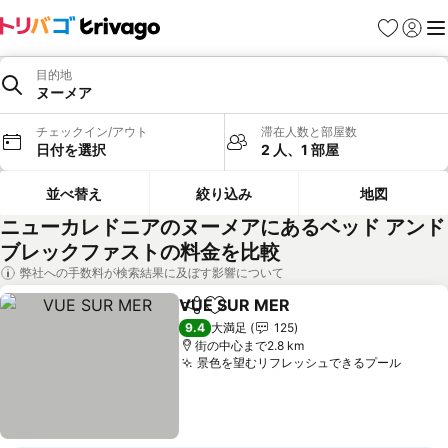
お気に入り
ログイ
メ
目的地
ヌーメア
チェックイン/アウト
滞在人数と部屋数
日付を選択
2 人、1 部屋
並べ替え
絞り込み
地図
ニューカレドニアのヌーメアにあるベッド アンド
ブレックファストの料金を比較
弊社への手数料が検索結果に及ぼす影響について
VUE SUR MER
シェア
お気に入りに追加
料金を表示
9.4
大満足
125
街の中心まで2.8 km
景色を望むリフレッシュできるプール
料金