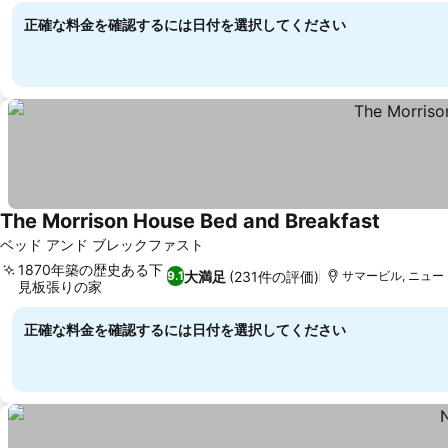
正確な料金を確認するには日付を選択してください
The Morrison House Bed and Breakfast
料金を表
ベッド アンド ブレックファスト
1870年築の歴史ある下
大満足
(231件の評価)
9.1
サマービル, ニュート
見板張りの家
料金を表示
正確な料金を確認するには日付を選択してください