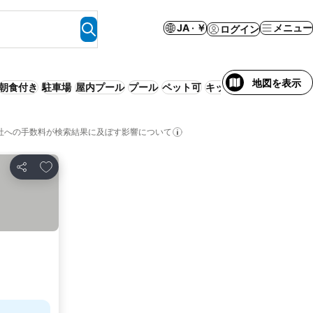
JA · ￥
メニュー
ログイン
地図を表示
朝食付き
駐車場
屋内プール
プール
ペット可
キッチン
WiFi
ベッド 
社への手数料が検索結果に及ぼす影響について
お気に入りに追加
シェア