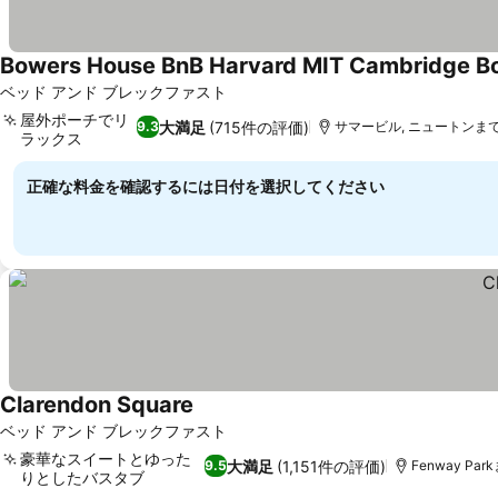
Bowers House BnB Harvard MIT Cambridge B
ベッド アンド ブレックファスト
屋外ポーチでリ
大満足
(715件の評価)
9.3
サマービル, ニュートンまで9
ラックス
料金を表示
正確な料金を確認するには日付を選択してください
Clarendon Square
料金を表示
ベッド アンド ブレックファスト
豪華なスイートとゆった
大満足
(1,151件の評価)
9.5
Fenway Park
りとしたバスタブ
料金を表示