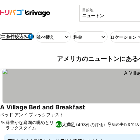
目的地
条件絞込み
1
並べ替え
料金
ロケーション
アメリカのニュートンにある
A Village Bed and Breakfast
料金を表示
ベッド アンド ブレックファスト
緑豊かな庭園の眺めとリ
大満足
(493件の評価)
9.8
街の中心まで1.0
ラックスタイム
料金を表示