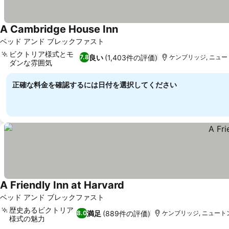
A Cambridge House Inn
料金を表示
ベッド アンド ブレックファスト
ビクトリア様式とモ
良い
(1,403件の評価)
7.8
ケンブリッジ, ニュート
ダンな雰囲気
料金を表示
正確な料金を確認するには日付を選択してください
A Friendly Inn at Harvard
料金を表示
ベッド アンド ブレックファスト
歴史あるビクトリア
満足
(889件の評価)
8.0
ケンブリッジ, ニュートン
様式の魅力
料金を表示