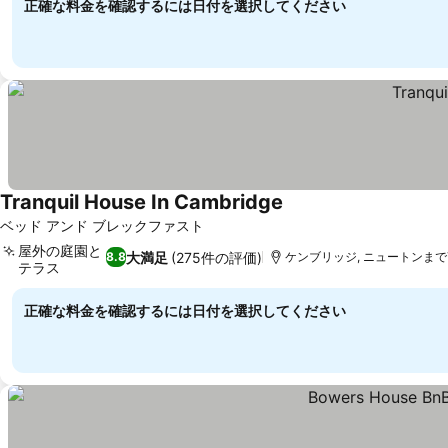
正確な料金を確認するには日付を選択してください
Tranquil House In Cambridge
料金を表示
ベッド アンド ブレックファスト
屋外の庭園と
大満足
(275件の評価)
8.8
ケンブリッジ, ニュートンまで7.
テラス
料金を表示
正確な料金を確認するには日付を選択してください