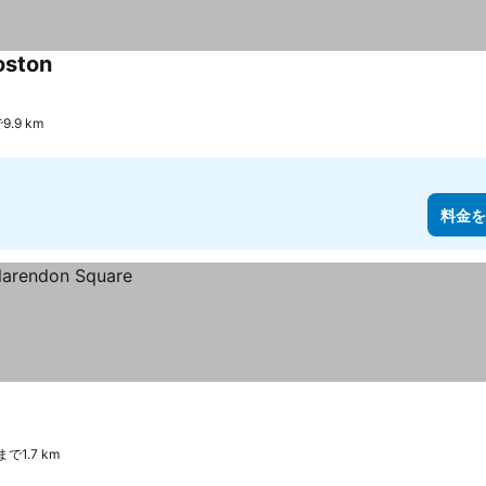
oston
料金を表示
.9 km
料金を
まで1.7 km