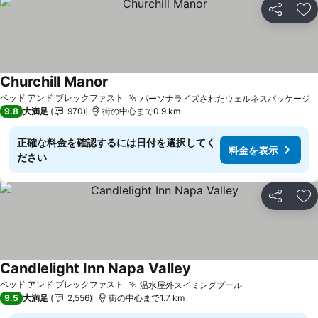
シェア
お
Churchill Manor
料金を表示
ベッド アンド ブレックファスト
パーソナライズされたウェルネスパッケージ
9.8
大満足
970
街の中心まで0.9 km
正確な料金を確認するには日付を選択してく
料金を表示
ださい
シェア
お
Candlelight Inn Napa Valley
料金を表示
ベッド アンド ブレックファスト
温水屋外スイミングプール
料金を表示
9.5
大満足
2,556
街の中心まで1.7 km