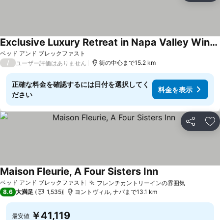
Exclusive Luxury Retreat in Napa Valley Wine Country
料金を表示
ベッド アンド ブレックファスト
/
街の中心まで15.2 km
ユーザー評価はありません
正確な料金を確認するには日付を選択してく
料金を表示
ださい
シェア
お
Maison Fleurie, A Four Sisters Inn
料金を表示
ベッド アンド ブレックファスト
フレンチカントリーインの雰囲気
料金を表
8.6
大満足
1,535
ヨントヴィル, ナパまで13.1 km
￥41,119
最安値