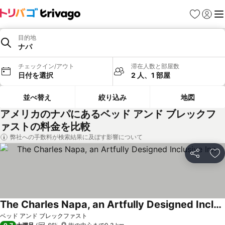
お気に入り
ログイ
メ
目的地
ナパ
チェックイン/アウト
滞在人数と部屋数
日付を選択
2 人、1 部屋
並べ替え
絞り込み
地図
アメリカのナパにあるベッド アンド ブレックフ
ァストの料金を比較
弊社への手数料が検索結果に及ぼす影響について
シェア
お
The Charles Napa, an Artfully Designed Inclusive Inn
料金を表示
ベッド アンド ブレックファスト