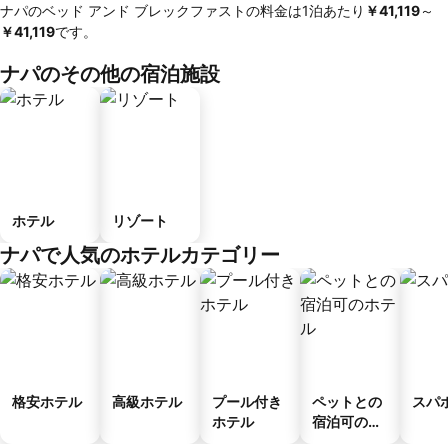
ナパのベッド アンド ブレックファストの料金は1泊あたり
‎￥41,119
～
￥41,119
です。
ナパのその他の宿泊施設
ホテル
リゾート
ナパで人気のホテルカテゴリー
格安ホテル
高級ホテル
プール付き
ペットとの
スパ
ホテル
宿泊可のホ
テル