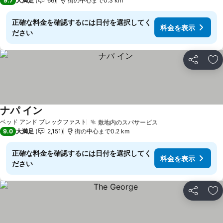
9.7
大満足
66
街の中心まで0.3 km
正確な料金を確認するには日付を選択してく
料金を表示
ださい
シェア
お
ナパ イン
料金を表示
ベッド アンド ブレックファスト
敷地内のスパサービス
料金を表示
9.0
大満足
2,151
街の中心まで0.2 km
正確な料金を確認するには日付を選択してく
料金を表示
ださい
シェア
お