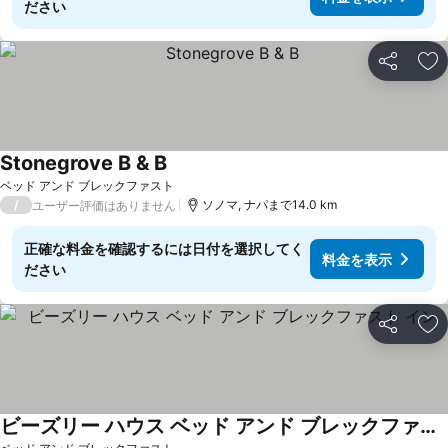
ださい
シェア
お
Stonegrove B & B
料金を表示
ベッド アンド ブレックファスト
/
ソノマ, ナパまで14.0 km
ユーザー評価はありません
正確な料金を確認するには日付を選択してく
料金を表示
ださい
シェア
お
ビーズリー ハウス ベッド アンド ブレックファスト イン