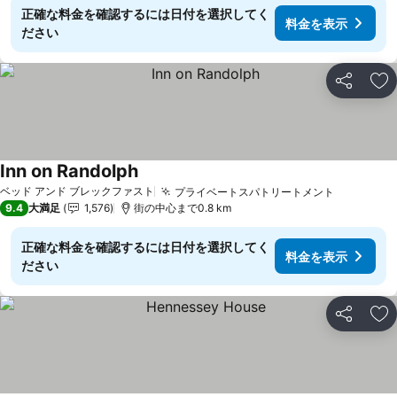
正確な料金を確認するには日付を選択してく
料金を表示
ださい
シェア
お
Inn on Randolph
料金を表示
ベッド アンド ブレックファスト
プライベートスパトリートメント
料金を表
9.4
大満足
1,576
街の中心まで0.8 km
正確な料金を確認するには日付を選択してく
料金を表示
ださい
シェア
お