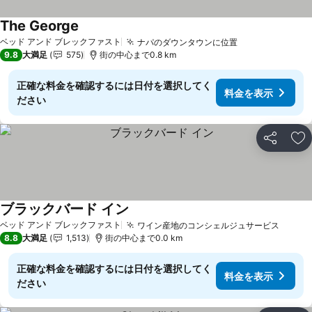
The George
料金を表示
ベッド アンド ブレックファスト
ナパのダウンタウンに位置
料金を表示
9.8
大満足
575
街の中心まで0.8 km
正確な料金を確認するには日付を選択してく
料金を表示
ださい
シェア
お
ブラックバード イン
料金を表示
ベッド アンド ブレックファスト
ワイン産地のコンシェルジュサービス
料金を
8.8
大満足
1,513
街の中心まで0.0 km
正確な料金を確認するには日付を選択してく
料金を表示
ださい