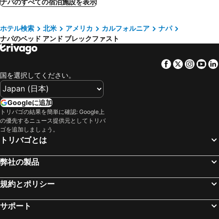
ナパのすべての宿泊施設を表示
ホテル検索
北米
アメリカ
カルフォルニア
ナパ
ナパのベッド アンド ブレックファスト
Facebook
Twitter
Insta
Yo
国を選択してください。
Googleに追加
トリバゴの結果を簡単に確認: Google上
の優先するニュース提供元としてトリバ
ゴを追加しましょう。
トリバゴとは
弊社の製品
規約とポリシー
サポート