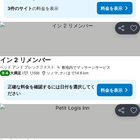
3件のサイト
の料金を表示
料金を表示
シェア
お
イン 2 リメンバー
料金を表示
ベッド アンド ブレックファスト
敷地内でマッサージサービス
料金を表示
9.4
大満足
1,159
ソノマ, ナパまで14.6 km
正確な料金を確認するには日付を選択してく
料金を表示
ださい
シェア
お