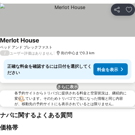
シェア
お
Merlot House
料金を表示
ベッド アンド ブレックファスト
/
街の中心まで0.3 km
ユーザー評価はありません
正確な料金を確認するには日付を選択してく
料金を表示
ださい
さらに表示
各予約サイトからトリバゴに提供される料金と空室状況は、継続的に
変化しています。そのためトリバゴでご覧になった情報と同じ内容
が、移動先の予約サイトにも表示されているとは限りません。
ナパに関するよくある質問
価格帯