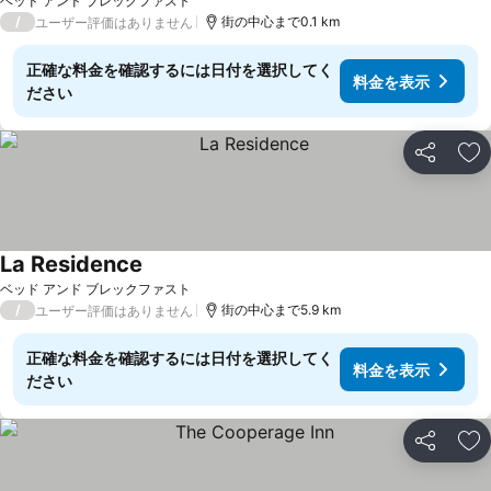
料金を表示
ベッド アンド ブレックファスト
/
街の中心まで0.1 km
ユーザー評価はありません
正確な料金を確認するには日付を選択してく
料金を表示
ださい
シェア
お
La Residence
料金を表示
ベッド アンド ブレックファスト
/
街の中心まで5.9 km
ユーザー評価はありません
正確な料金を確認するには日付を選択してく
料金を表示
ださい
シェア
お