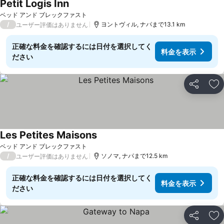
Petit Logis Inn
料金を表示
ベッド アンド ブレックファスト
/
ヨントヴィル, ナパまで13.1 km
ユーザー評価はありません
正確な料金を確認するには日付を選択してく
料金を表示
ださい
シェア
お
Les Petites Maisons
料金を表示
ベッド アンド ブレックファスト
/
ソノマ, ナパまで12.5 km
ユーザー評価はありません
正確な料金を確認するには日付を選択してく
料金を表示
ださい
シェア
お