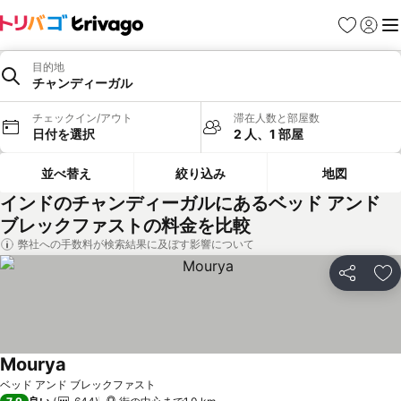
お気に入り
ログイ
メ
目的地
チャンディーガル
チェックイン/アウト
滞在人数と部屋数
日付を選択
2 人、1 部屋
並べ替え
絞り込み
地図
インドのチャンディーガルにあるベッド アンド
ブレックファストの料金を比較
弊社への手数料が検索結果に及ぼす影響について
シェア
お
Mourya
料金を表示
ベッド アンド ブレックファスト