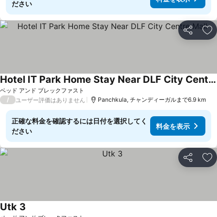
ださい
シェア
お
Hotel IT Park Home Stay Near DLF City Centre Mall
料金を表示
ベッド アンド ブレックファスト
/
Panchkula, チャンディーガルまで6.9 km
ユーザー評価はありません
正確な料金を確認するには日付を選択してく
料金を表示
ださい
シェア
お
Utk 3
料金を表示