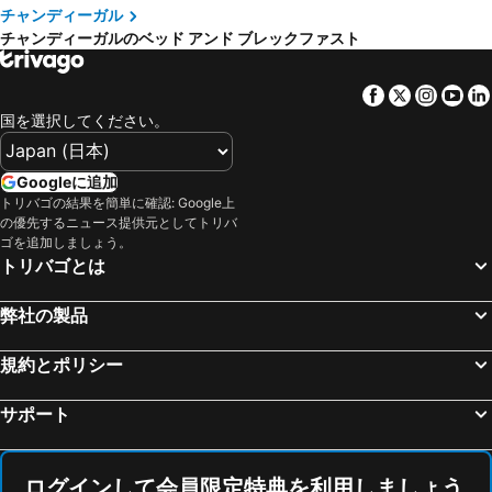
チャンディーガル
チャンディーガルのベッド アンド ブレックファスト
Facebook
Twitter
Insta
Yo
国を選択してください。
Googleに追加
トリバゴの結果を簡単に確認: Google上
の優先するニュース提供元としてトリバ
ゴを追加しましょう。
トリバゴとは
弊社の製品
規約とポリシー
サポート
ログインして会員限定特典を利用しましょう