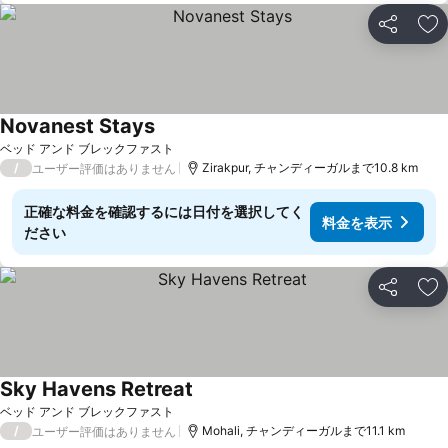
シェア
お
Novanest Stays
料金を表示
ベッド アンド ブレックファスト
/
Zirakpur, チャンディーガルまで10.8 km
ユーザー評価はありません
正確な料金を確認するには日付を選択してく
料金を表示
ださい
シェア
お
Sky Havens Retreat
料金を表示
ベッド アンド ブレックファスト
/
Mohali, チャンディーガルまで11.1 km
ユーザー評価はありません