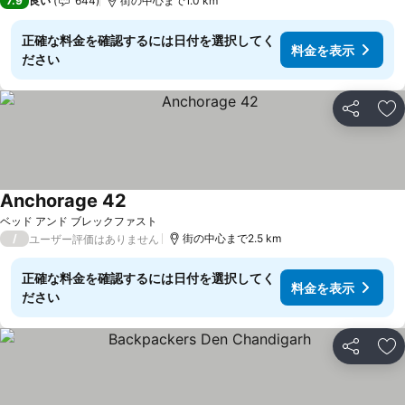
7.9
良い
644
街の中心まで1.0 km
正確な料金を確認するには日付を選択してく
料金を表示
ださい
シェア
お
Anchorage 42
料金を表示
ベッド アンド ブレックファスト
/
街の中心まで2.5 km
ユーザー評価はありません
正確な料金を確認するには日付を選択してく
料金を表示
ださい
シェア
お