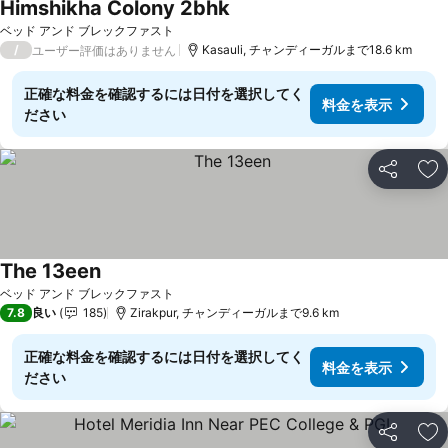
Himshikha Colony 2bhk
料金を表示
ベッド アンド ブレックファスト
/
Kasauli, チャンディーガルまで18.6 km
ユーザー評価はありません
正確な料金を確認するには日付を選択してく
料金を表示
ださい
シェア
お
The 13een
料金を表示
ベッド アンド ブレックファスト
7.8
良い
185
Zirakpur, チャンディーガルまで9.6 km
正確な料金を確認するには日付を選択してく
料金を表示
ださい
シェア
お