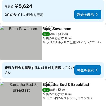
￥5,624
最安値
2件のサイト
の料金を表示
料金を表示
Baan Sawainam
シェア
お気に入りに追加
8.3
満足
229
街の中心まで1.8 km
クリスタルクリアな屋外スイミングプール
正確な料金を確認するには日付を選択してくだ
料金を表示
さい
Samatha Bed & Breakfast
シェア
お気に入りに追加
8.3
満足
943
街の中心まで1.6 km
ホテル内のレストランとラウンジバー