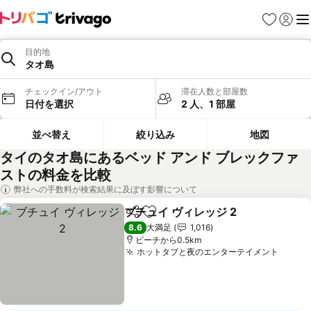
お気に入り
ログイ
メ
目的地
タオ島
チェックイン/アウト
滞在人数と部屋数
日付を選択
2 人、1 部屋
並べ替え
絞り込み
地図
タイのタオ島にあるベッド アンド ブレックファ
ストの料金を比較
弊社への手数料が検索結果に及ぼす影響について
ブチュイ ヴィレッジ 2
シェア
お気に入りに追加
8.6
大満足
1,016
ビーチから0.5km
ホットタブと夜のエンターテイメント