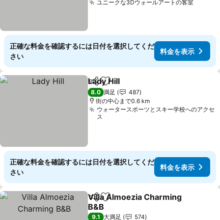
ユニークな3Dウォールアートの客室
料金を
正確な料金を確認するには日付を選択してくだ
料金を表示
さい
Lady Hill
シェア
お気に入りに追加
料金を表示
8.0
満足
487
街の中心まで0.6 km
ウォータースポーツとスキー学校へのアクセ
ス
正確な料金を確認するには日付を選択してくだ
料金を表示
さい
Villa Almoezia Charming
シェア
お気に入りに追加
B&B
料金を表示
9.1
大満足
574