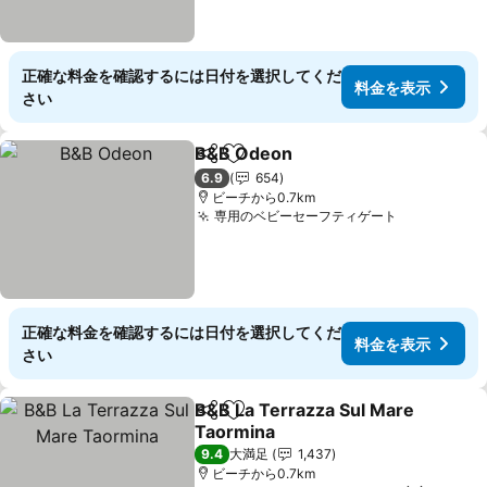
正確な料金を確認するには日付を選択してくだ
料金を表示
さい
B&B Odeon
シェア
お気に入りに追加
料金を表示
6.9
654
ビーチから0.7km
専用のベビーセーフティゲート
料金を表示
正確な料金を確認するには日付を選択してくだ
料金を表示
さい
B&B La Terrazza Sul Mare
シェア
お気に入りに追加
Taormina
料金を表示
9.4
大満足
1,437
ビーチから0.7km