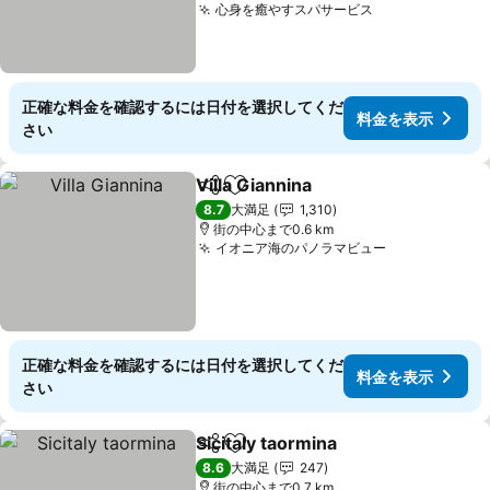
心身を癒やすスパサービス
料金を表示
正確な料金を確認するには日付を選択してくだ
料金を表示
さい
Villa Giannina
シェア
お気に入りに追加
料金を表示
8.7
大満足
1,310
街の中心まで0.6 km
イオニア海のパノラマビュー
料金を表示
正確な料金を確認するには日付を選択してくだ
料金を表示
さい
Sicitaly taormina
シェア
お気に入りに追加
料金を表
8.6
大満足
247
街の中心まで0.7 km