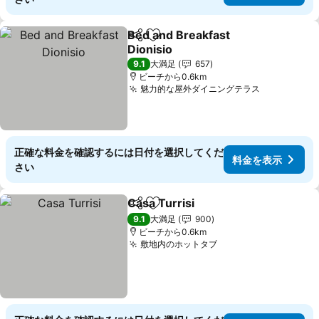
Bed and Breakfast
シェア
お気に入りに追加
Dionisio
料金を表示
9.1
大満足
657
ビーチから0.6km
魅力的な屋外ダイニングテラス
料金を表示
正確な料金を確認するには日付を選択してくだ
料金を表示
さい
Casa Turrisi
シェア
お気に入りに追加
料金を表示
9.1
大満足
900
ビーチから0.6km
敷地内のホットタブ
料金を表示