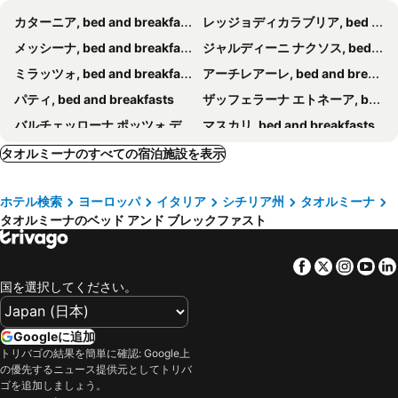
Villa Giannina
Villa Magnolia B&B
カターニア, bed and breakfasts
レッジョディカラブリア, bed and breakfasts
Tauromenion Guest House
B&B Iris
メッシーナ, bed and breakfasts
ジャルディーニ ナクソス, bed and breakfasts
La Capanna Di Giuseppe E Maria
New Naxos Village
ミラッツォ, bed and breakfasts
アーチレアーレ, bed and breakfasts
B&B Alhambra
パティ, bed and breakfasts
ザッフェラーナ エトネーア, bed and breakfasts
バルチェッローナ ポッツォ ディ ゴット, bed and breakfasts
マスカリ, bed and breakfasts
ジャッレ, bed and breakfasts
Aci Castello, bed and breakfasts
タオルミーナのすべての宿泊施設を表示
アーチ トレッツァ, bed and breakfasts
Pedara, bed and breakfasts
ホテル検索
ヨーロッパ
イタリア
シチリア州
タオルミーナ
ニコロージ, bed and breakfasts
Milo, bed and breakfasts
タオルミーナのベッド アンド ブレックファスト
ジョイオサ マレア, bed and breakfasts
オリヴェーリ, bed and breakfasts
Motta Sant'Anastasia, bed and breakfasts
San Filippo del Mela, bed and breakfasts
Facebook
Twitter
Insta
Yo
カスティリオーネ ディ シチリア, bed and breakfasts
San Giovanni la Punta, bed and breakfasts
国を選択してください。
レトイアンニ, bed and breakfasts
Calatabiano, bed and breakfasts
Santa Teresa di Riva, bed and breakfasts
Aci Sant'Antonio, bed and breakfasts
Googleに追加
トリバゴの結果を簡単に確認: Google上
アドラーノ, bed and breakfasts
カステルモラ, bed and breakfasts
の優先するニュース提供元としてトリバ
ベルパッソ, bed and breakfasts
Montalbano Elicona, bed and breakfasts
ゴを追加しましょう。