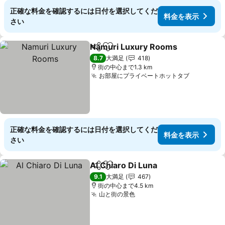
正確な料金を確認するには日付を選択してくだ
料金を表示
さい
Namuri Luxury Rooms
シェア
お気に入りに追加
料
8.7
大満足
418
街の中心まで1.3 km
お部屋にプライベートホットタブ
料金を表
正確な料金を確認するには日付を選択してくだ
料金を表示
さい
Al Chiaro Di Luna
シェア
お気に入りに追加
料金を表
9.1
大満足
467
街の中心まで4.5 km
山と街の景色
料金を表示