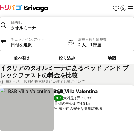
お気に入り
ログイ
メ
目的地
タオルミーナ
チェックイン/アウト
滞在人数と部屋数
日付を選択
2 人、1 部屋
並べ替え
絞り込み
地図
イタリアのタオルミーナにあるベッド アンド ブ
レックファストの料金を比較
弊社への手数料が検索結果に及ぼす影響について
B&B Villa Valentina
シェア
お気に入りに追加
料金を
9.7
大満足
1,083
街の中心まで4.9 km
敷地内の安全な専用駐車場
料金を表示