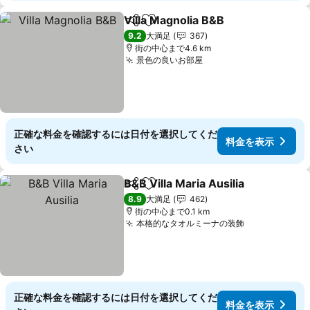
Villa Magnolia B&B
シェア
お気に入りに追加
料金を
9.2
大満足
367
街の中心まで4.6 km
景色の良いお部屋
料金を表示
正確な料金を確認するには日付を選択してくだ
料金を表示
さい
B&B Villa Maria Ausilia
シェア
お気に入りに追加
料
8.9
大満足
462
街の中心まで0.1 km
本格的なタオルミーナの装飾
料金を表示
正確な料金を確認するには日付を選択してくだ
料金を表示