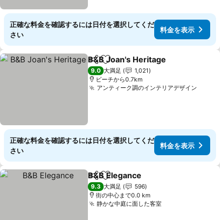
正確な料金を確認するには日付を選択してくだ
料金を表示
さい
B&B Joan's Heritage
シェア
お気に入りに追加
料金
9.0
大満足
1,021
ビーチから0.7km
アンティーク調のインテリアデザイン
料金
正確な料金を確認するには日付を選択してくだ
料金を表示
さい
B&B Elegance
シェア
お気に入りに追加
料金を表示
9.3
大満足
596
街の中心まで0.0 km
静かな中庭に面した客室
料金を表示