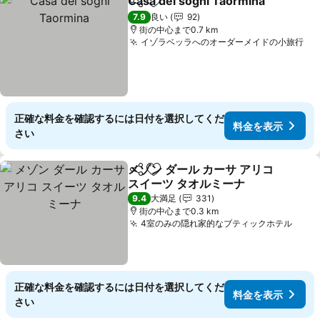
Casa dei sogni Taormina
シェア
お気に入りに追加
7.9
良い
92
街の中心まで0.7 km
イゾラベッラへのオーダーメイドの小旅行
料
正確な料金を確認するには日付を選択してくだ
料金を表示
さい
メゾン ダール カーサ アリコ
シェア
お気に入りに追加
スイーツ タオルミーナ
料金を表示
9.4
大満足
331
街の中心まで0.3 km
4室のみの隠れ家的なブティックホテル
料金
正確な料金を確認するには日付を選択してくだ
料金を表示
さい