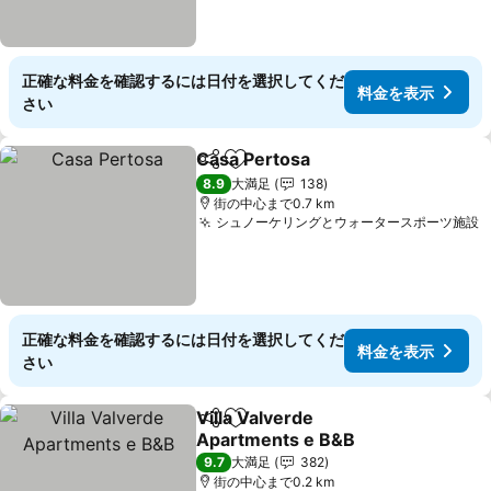
正確な料金を確認するには日付を選択してくだ
料金を表示
さい
Casa Pertosa
シェア
お気に入りに追加
料金を表示
8.9
大満足
138
街の中心まで0.7 km
シュノーケリングとウォータースポーツ施設
正確な料金を確認するには日付を選択してくだ
料金を表示
さい
Villa Valverde
シェア
お気に入りに追加
Apartments e B&B
料金を表示
9.7
大満足
382
街の中心まで0.2 km