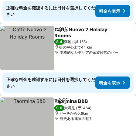
正確な料金を確認するには日付を選択してくだ
料金を表示
さい
Caffè Nuovo 2 Holiday
シェア
お気に入りに追加
Rooms
料金を表示
8.4
満足
158
街の中心まで4.1 km
本格的なシチリアの家族経営のバー
料金を
正確な料金を確認するには日付を選択してくだ
料金を表示
さい
Taormina B&B
シェア
お気に入りに追加
料金を表示
9.0
大満足
464
ビーチから0.6km
歴史ある建物の魅力
料金を表示