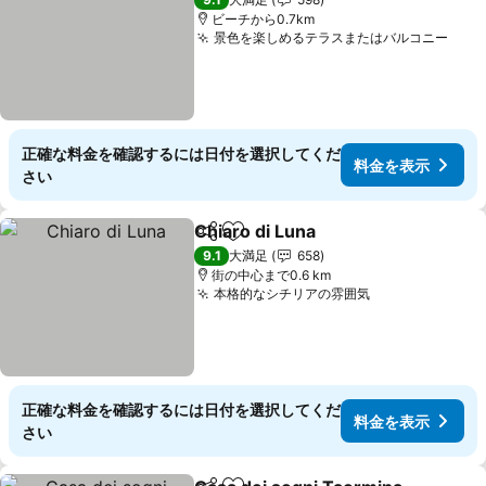
ビーチから0.7km
景色を楽しめるテラスまたはバルコニー
料金
正確な料金を確認するには日付を選択してくだ
料金を表示
さい
Chiaro di Luna
シェア
お気に入りに追加
料金を表示
9.1
大満足
658
街の中心まで0.6 km
本格的なシチリアの雰囲気
料金を表示
正確な料金を確認するには日付を選択してくだ
料金を表示
さい