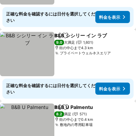
正確な料金を確認するには日付を選択してくだ
料金を表示
さい
B&B シシリー イン ラブ
シェア
お気に入りに追加
料金
9.0
大満足
1,601
街の中心まで4.3 km
プライベートウェルネスエリア
料金を表示
正確な料金を確認するには日付を選択してくだ
料金を表示
さい
B&B U Palmentu
シェア
お気に入りに追加
料金を表
8.2
満足
571
街の中心まで0.4 km
敷地内の専用駐車場
料金を表示