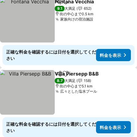
Fontana Vecchia
シェア
お気に入りに追加
料金を表
9.1
大満足
652
街の中心まで0.5 km
家族向けの宿泊施設
料金を表示
正確な料金を確認するには日付を選択してくだ
料金を表示
さい
Villa Piersepp B&B
シェア
お気に入りに追加
料金を
8.7
大満足
158
街の中心まで5.1 km
広々とした塩水プール
料金を表示
正確な料金を確認するには日付を選択してくだ
料金を表示
さい