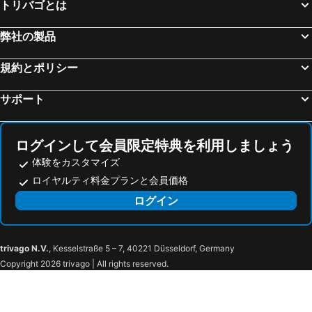
トリバゴとは
Piedimonte Etneo, bed and breakfasts
Viagrande, bed and breakfasts
Melito di Porto Salvo, bed and breakfasts
サンタレッシオ シークロ, bed and breakfasts
弊社の製品
Mascalucia, bed and breakfasts
Falcone, bed and breakfasts
規約とポリシー
フルナリ, bed and breakfasts
Paternò, bed and breakfasts
Misterbianco, bed and breakfasts
Ragalna, bed and breakfasts
サポート
トレカスターニ, bed and breakfasts
Linguaglossa, bed and breakfasts
Tremestieri Etneo, bed and breakfasts
Galati Mamertino, bed and breakfasts
ログインして会員限定特典を利用しましょう
体験をカスタマイズ
ロイヤルティ料金プランと会員価格
ログイン
trivago N.V.
, Kesselstraße 5 – 7, 40221 Düsseldorf, Germany
Copyright 2026 trivago | All rights reserved.