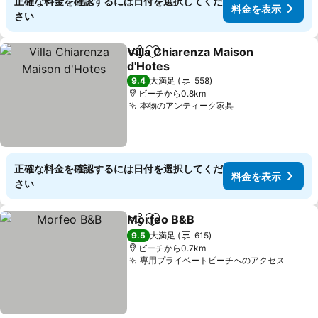
正確な料金を確認するには日付を選択してくだ
料金を表示
さい
Villa Chiarenza Maison
シェア
お気に入りに追加
d'Hotes
料金を表示
9.4
大満足
558
ビーチから0.8km
本物のアンティーク家具
料金を表示
正確な料金を確認するには日付を選択してくだ
料金を表示
さい
Morfeo B&B
シェア
お気に入りに追加
料金を表示
9.5
大満足
615
ビーチから0.7km
専用プライベートビーチへのアクセス
料金