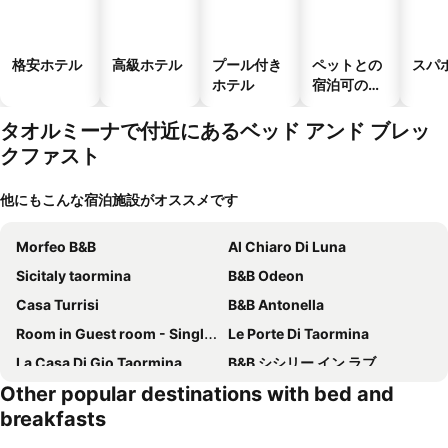
格安ホテル
高級ホテル
プール付き
ペットとの
スパ
ホテル
宿泊可のホ
テル
タオルミーナで付近にあるベッド アンド ブレッ
クファスト
他にもこんな宿泊施設がオススメです
Morfeo B&B
Al Chiaro Di Luna
Sicitaly taormina
B&B Odeon
Casa Turrisi
B&B Antonella
Room in Guest room - Single room with shared bathroom
Le Porte Di Taormina
La Casa Di Gio Taormina
B&B シシリー イン ラブ
Other popular destinations with bed and
Lady Hill
Villa Almoezia Charming B&B
breakfasts
Casa Aurora
B&B Elegance