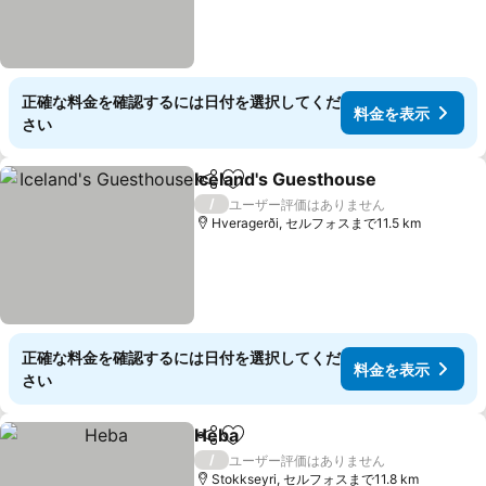
正確な料金を確認するには日付を選択してくだ
料金を表示
さい
Iceland's Guesthouse
シェア
お気に入りに追加
料金
/
ユーザー評価はありません
Hveragerði, セルフォスまで11.5 km
正確な料金を確認するには日付を選択してくだ
料金を表示
さい
Heba
シェア
お気に入りに追加
料金を表示
/
ユーザー評価はありません
Stokkseyri, セルフォスまで11.8 km