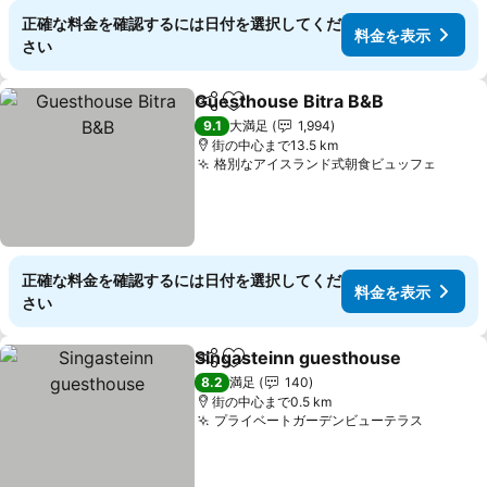
正確な料金を確認するには日付を選択してくだ
料金を表示
さい
Guesthouse Bitra B&B
シェア
お気に入りに追加
料
9.1
大満足
1,994
街の中心まで13.5 km
格別なアイスランド式朝食ビュッフェ
料金
正確な料金を確認するには日付を選択してくだ
料金を表示
さい
Singasteinn guesthouse
シェア
お気に入りに追加
8.2
満足
140
街の中心まで0.5 km
プライベートガーデンビューテラス
料金を