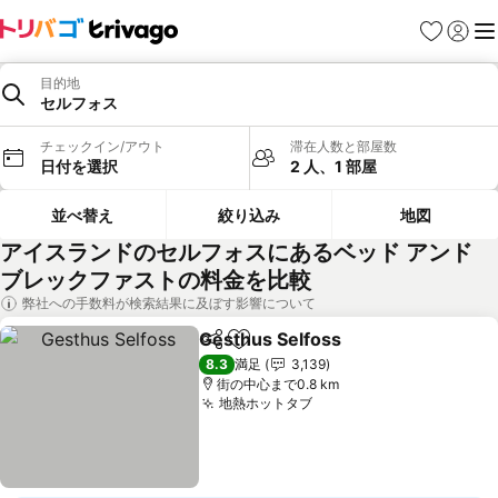
お気に入り
ログイ
メ
目的地
セルフォス
チェックイン/アウト
滞在人数と部屋数
日付を選択
2 人、1 部屋
並べ替え
絞り込み
地図
アイスランドのセルフォスにあるベッド アンド
ブレックファストの料金を比較
弊社への手数料が検索結果に及ぼす影響について
Gesthus Selfoss
シェア
お気に入りに追加
料金を表
8.3
満足
3,139
街の中心まで0.8 km
地熱ホットタブ
料金を表示