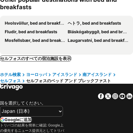
breakfasts
Hvolsvöllur, bed and breakfasts
ヘトラ, bed and breakfasts
Fludir, bed and breakfasts
Bláskógabyggð, bed and breakfasts
Mosfellsbær, bed and breakfasts
Laugarvatni, bed and breakfasts
セルフォスのすべての宿泊施設を表示
ホテル検索
ヨーロッパ
アイスランド
南アイスランド
セルフォス
セルフォスのベッド アンド ブレックファスト
Facebook
Twitter
Insta
Yo
国を選択してください。
Googleに追加
トリバゴの結果を簡単に確認: Google上
の優先するニュース提供元としてトリバ