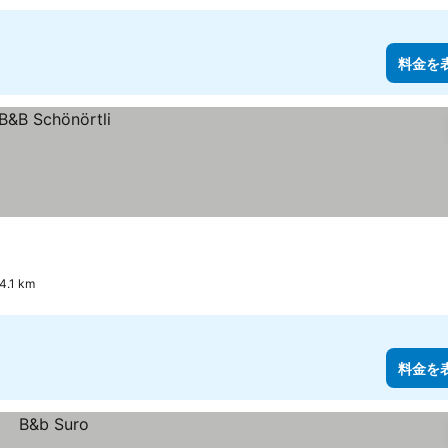
料金を
.1 km
料金を