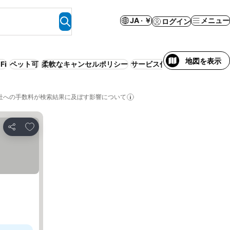
JA · ￥
メニュー
ログイン
地図を表示
Fi
ペット可
柔軟なキャンセルポリシー
サービス付きアパートメント
社への手数料が検索結果に及ぼす影響について
お気に入りに追加
シェア