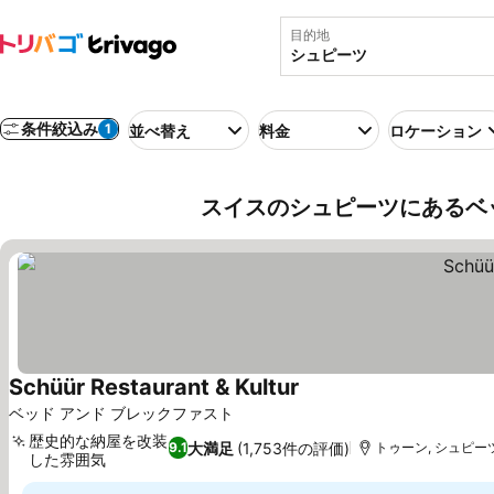
目的地
条件絞込み
1
並べ替え
料金
ロケーション
スイスのシュピーツにあるベ
Schüür Restaurant & Kultur
料金を表示
ベッド アンド ブレックファスト
歴史的な納屋を改装
大満足
(1,753件の評価)
9.1
トゥーン, シュピーツ
した雰囲気
料金を表示