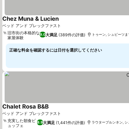
Chez Muna & Lucien
料金を表示
ベッド アンド ブレックファスト
旧市街の本格的な
大満足
(389件の評価)
9.0
トゥーン, シュピーツまで
家屋体験
料金を表示
正確な料金を確認するには日付を選択してください
Chalet Rosa B&B
料金を表示
ベッド アンド ブレックファスト
充実した朝食ビ
大満足
(1,441件の評価)
8.9
ラウターブルンネン, シュ
ュッフェ