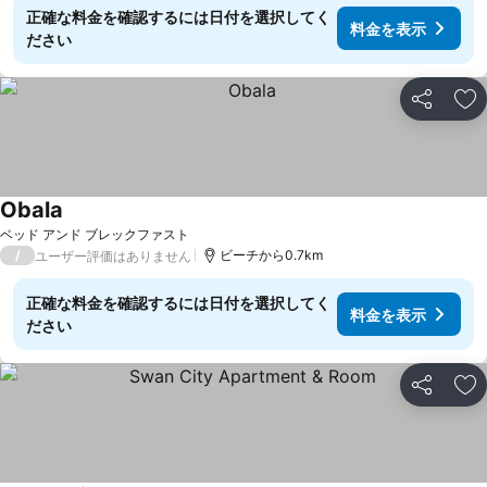
正確な料金を確認するには日付を選択してく
料金を表示
ださい
シェア
お
Obala
料金を表示
ベッド アンド ブレックファスト
/
ビーチから0.7km
ユーザー評価はありません
正確な料金を確認するには日付を選択してく
料金を表示
ださい
シェア
お