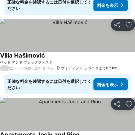
正確な料金を確認するには日付を選択してく
料金を表示
ださい
シェア
お
Villa Hašimović
料金を表示
ベッド アンド ブレックファスト
/
ヴォディツェ, シベニクまで8.7 km
ユーザー評価はありません
正確な料金を確認するには日付を選択してく
料金を表示
ださい
シェア
お
Apartments Josip and Rino