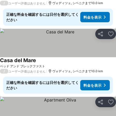
/
ヴォディツェ, シベニクまで10.0 km
ユーザー評価はありません
正確な料金を確認するには日付を選択してく
料金を表示
ださい
シェア
お
Casa del Mare
料金を表示
ベッド アンド ブレックファスト
/
ヴォディツェ, シベニクまで10.0 km
ユーザー評価はありません
正確な料金を確認するには日付を選択してく
料金を表示
ださい
シェア
お