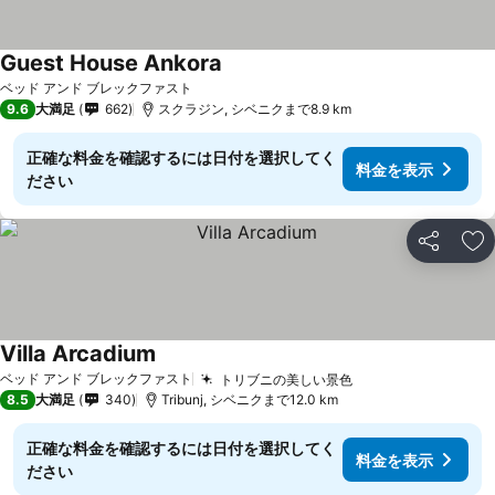
Guest House Ankora
料金を表示
ベッド アンド ブレックファスト
9.6
大満足
662
スクラジン, シベニクまで8.9 km
正確な料金を確認するには日付を選択してく
料金を表示
ださい
シェア
お
Villa Arcadium
料金を表示
ベッド アンド ブレックファスト
トリブニの美しい景色
料金を表示
8.5
大満足
340
Tribunj, シベニクまで12.0 km
正確な料金を確認するには日付を選択してく
料金を表示
ださい