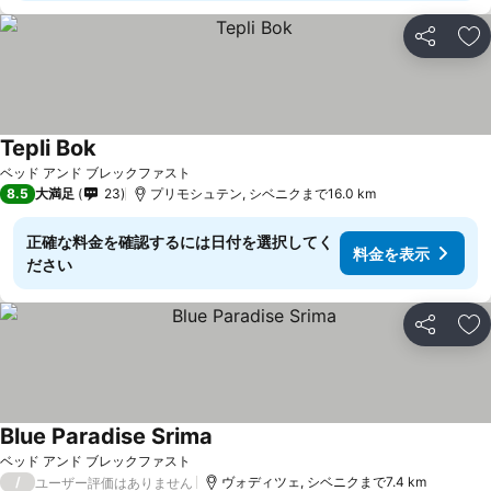
シェア
お
Tepli Bok
料金を表示
ベッド アンド ブレックファスト
8.5
大満足
23
プリモシュテン, シベニクまで16.0 km
正確な料金を確認するには日付を選択してく
料金を表示
ださい
シェア
お
Blue Paradise Srima
料金を表示
ベッド アンド ブレックファスト
/
ヴォディツェ, シベニクまで7.4 km
ユーザー評価はありません