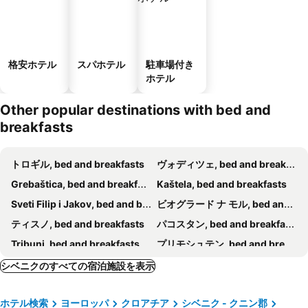
格安ホテル
スパホテル
駐車場付き
ホテル
Other popular destinations with bed and
breakfasts
トロギル, bed and breakfasts
ヴォディツェ, bed and breakfasts
Grebaštica, bed and breakfasts
Kaštela, bed and breakfasts
Sveti Filip i Jakov, bed and breakfasts
ビオグラード ナ モル, bed and breakfasts
ティスノ, bed and breakfasts
パコスタン, bed and breakfasts
Tribunj, bed and breakfasts
プリモシュテン, bed and breakfasts
Marina, bed and breakfasts
ムルテル, bed and breakfasts
シベニクのすべての宿泊施設を表示
Okrug, bed and breakfasts
スクラジン, bed and breakfasts
ホテル検索
ヨーロッパ
クロアチア
シベニク - クニン郡
Benkovac, bed and breakfasts
Kaprije, bed and breakfasts