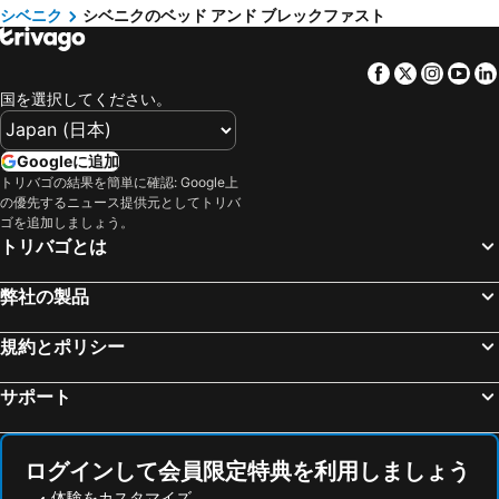
シベニク
シベニクのベッド アンド ブレックファスト
Vrlika, bed and breakfasts
Rogoznica, bed and breakfasts
Biskupija, bed and breakfasts
オクルダゴルニ, bed and breakfasts
Facebook
Twitter
Insta
Yo
国を選択してください。
Googleに追加
トリバゴの結果を簡単に確認: Google上
の優先するニュース提供元としてトリバ
ゴを追加しましょう。
トリバゴとは
弊社の製品
規約とポリシー
サポート
ログインして会員限定特典を利用しましょう
体験をカスタマイズ