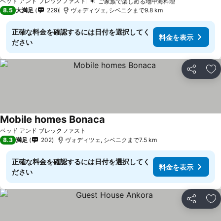
ベッド アンド ブレックファスト
ご家族で楽しめる地中海料理
料金を表示
8.5
大満足
229
ヴォディツェ, シベニクまで9.8 km
正確な料金を確認するには日付を選択してく
料金を表示
ださい
シェア
お
Mobile homes Bonaca
料金を表示
ベッド アンド ブレックファスト
8.3
満足
202
ヴォディツェ, シベニクまで7.5 km
正確な料金を確認するには日付を選択してく
料金を表示
ださい
シェア
お