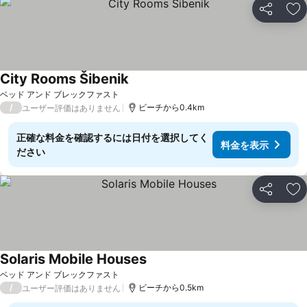
シェア
お
City Rooms Šibenik
料金を表示
ベッド アンド ブレックファスト
/
ビーチから0.4km
ユーザー評価はありません
正確な料金を確認するには日付を選択してく
料金を表示
ださい
シェア
お
Solaris Mobile Houses
料金を表示
ベッド アンド ブレックファスト
/
ビーチから0.5km
ユーザー評価はありません