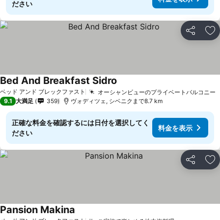
ださい
シェア
お
Bed And Breakfast Sidro
料金を表示
ベッド アンド ブレックファスト
オーシャンビューのプライベートバルコニー
9.1
大満足
359
ヴォディツェ, シベニクまで8.7 km
正確な料金を確認するには日付を選択してく
料金を表示
ださい
シェア
お
Pansion Makina
料金を表示