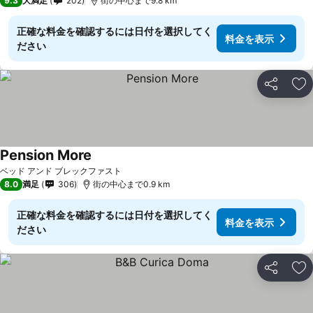
9.3
大満足
202
街の中心まで9.8 km
正確な料金を確認するには日付を選択してく
料金を表示
ださい
シェア
お
Pension More
料金を表示
ベッド アンド ブレックファスト
8.0
満足
306
街の中心まで0.9 km
正確な料金を確認するには日付を選択してく
料金を表示
ださい
シェア
お