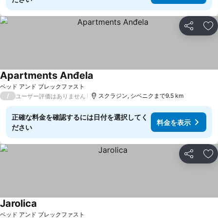
シェア
お
Apartments Anđela
料金を表示
ベッド アンド ブレックファスト
/
スクラジン, シベニクまで9.5 km
ユーザー評価はありません
正確な料金を確認するには日付を選択してく
料金を表示
ださい
シェア
お
Jarolica
料金を表示
ベッド アンド ブレックファスト