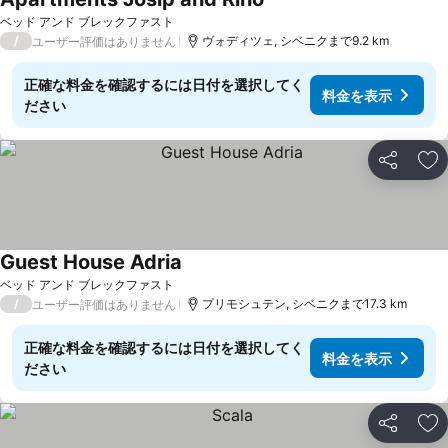
料金を表示
ベッド アンド ブレックファスト
/
ヴォディツェ, シベニクまで9.2 km
ユーザー評価はありません
正確な料金を確認するには日付を選択してく
料金を表示
ださい
シェア
お
Guest House Adria
料金を表示
ベッド アンド ブレックファスト
/
プリモシュテン, シベニクまで17.3 km
ユーザー評価はありません
正確な料金を確認するには日付を選択してく
料金を表示
ださい
シェア
お