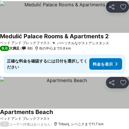
シェア
お
Medulić Palace Rooms & Apartments 2
料金を表
ベッド アンド ブレックファスト
パーソナルなゲストアシスタンス
料金を表
9.0
大満足
88
街の中心まで0.8 km
正確な料金を確認するには日付を選択してく
料金を表示
ださい
シェア
お
Apartments Beach
料金を表示
ベッド アンド ブレックファスト
/
Tribunj, シベニクまで11.7 km
ユーザー評価はありません