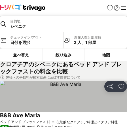
お気に入り
ログイ
メ
目的地
シベニク
チェックイン/アウト
滞在人数と部屋数
日付を選択
2 人、1 部屋
並べ替え
絞り込み
地図
クロアチアのシベニクにあるベッド アンド ブレ
ックファストの料金を比較
弊社への手数料が検索結果に及ぼす影響について
シェア
お
B&B Ave Maria
料金を表示
ベッド アンド ブレックファスト
伝統的なクロアチア料理とイタリア料理
料金