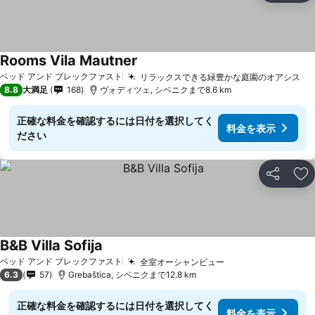
Rooms Vila Mautner
料金を表示
ベッド アンド ブレックファスト
リラックスできる緑豊かな庭園のオアシス
料
8.8
大満足
168
ヴォディツェ, シベニクまで8.6 km
正確な料金を確認するには日付を選択してく
料金を表示
ださい
シェア
お
B&B Villa Sofija
料金を表示
ベッド アンド ブレックファスト
全室オーシャンビュー
料金を表示
6.3
57
Grebaštica, シベニクまで12.8 km
正確な料金を確認するには日付を選択してく
料金を表示