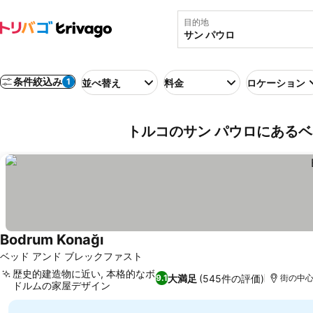
目的地
条件絞込み
1
並べ替え
料金
ロケーション
トルコのサン パウロにあるベ
Bodrum Konağı
ベッド アンド ブレックファスト
歴史的建造物に近い, 本格的なボ
大満足
(545件の評価)
9.1
街の中心ま
ドルムの家屋デザイン