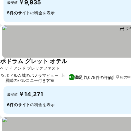
￥9,935
最安値
5件のサイト
の料金を表示
ボドラム グレット オテル
ベッド アンド ブレックファスト
ボドルム城のパノラマビュー, 上
満足
(1,079件の評価)
8.3
街の中
層階のバルコニー付き客室
￥14,271
最安値
6件のサイト
の料金を表示