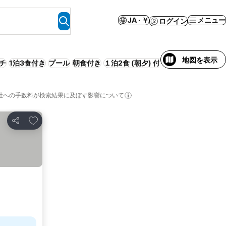
JA · ￥
メニュー
ログイン
地図を表示
チ
1泊3食付き
プール
朝食付き
１泊2食 (朝夕) 付き
リゾート
サービ
社への手数料が検索結果に及ぼす影響について
お気に入りに追加
シェア