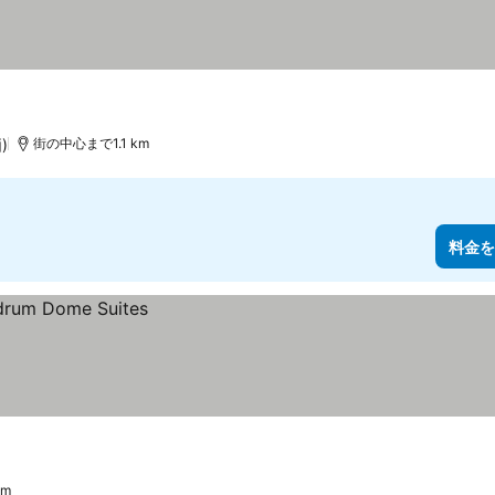
)
街の中心まで1.1 km
料金を
km