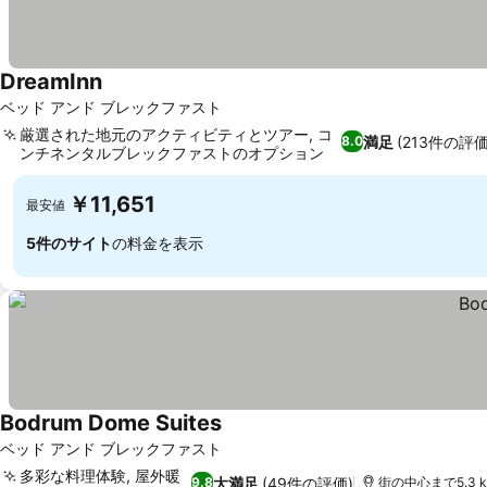
DreamInn
ベッド アンド ブレックファスト
厳選された地元のアクティビティとツアー, コ
満足
(213件の評価
8.0
ンチネンタルブレックファストのオプション
￥11,651
最安値
5件のサイト
の料金を表示
Bodrum Dome Suites
ベッド アンド ブレックファスト
多彩な料理体験, 屋外暖
大満足
(49件の評価)
9.8
街の中心まで5.3 