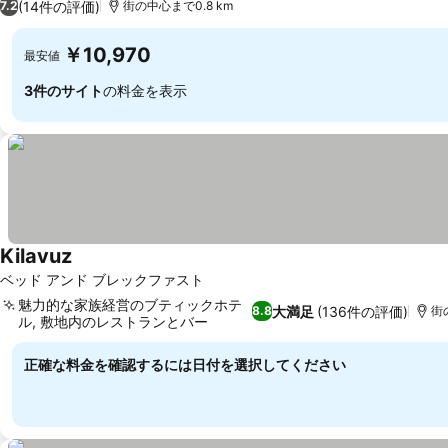
(14件の評価)
7.2
街の中心まで0.8 km
￥10,970
最安値
3件のサイト
の料金を表示
Kilavuz
ベッド アンド ブレックファスト
魅力的な家族経営のブティックホテ
大満足
(136件の評価)
8.8
街
ル, 敷地内のレストランとバー
正確な料金を確認するには日付を選択してください