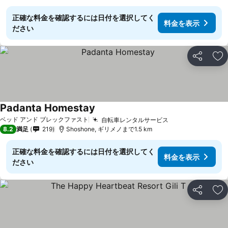
正確な料金を確認するには日付を選択してく
料金を表示
ださい
シェア
お
Padanta Homestay
料金を表示
ベッド アンド ブレックファスト
自転車レンタルサービス
料金を表示
8.2
満足
219
Shoshone, ギリメノまで1.5 km
正確な料金を確認するには日付を選択してく
料金を表示
ださい
シェア
お