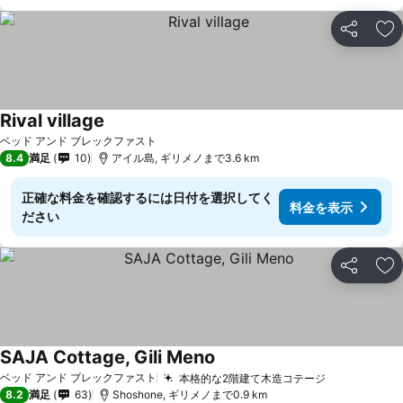
シェア
お
Rival village
料金を表示
ベッド アンド ブレックファスト
8.4
満足
10
アイル島, ギリメノまで3.6 km
正確な料金を確認するには日付を選択してく
料金を表示
ださい
シェア
お
SAJA Cottage, Gili Meno
料金を表示
ベッド アンド ブレックファスト
本格的な2階建て木造コテージ
料金を表示
8.2
満足
63
Shoshone, ギリメノまで0.9 km