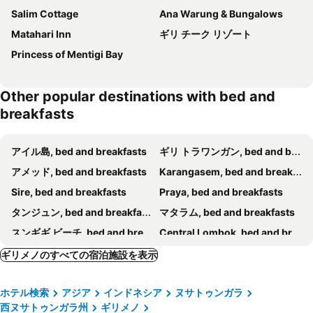
Salim Cottage
Ana Warung & Bungalows
Matahari Inn
ギリ チーク リゾート
Princess of Mentigi Bay
Other popular destinations with bed and
breakfasts
アイル島, bed and breakfasts
ギリ トラワンガン, bed and breakfasts
アメッド, bed and breakfasts
Karangasem, bed and breakfasts
Sire, bed and breakfasts
Praya, bed and breakfasts
タンジュン, bed and breakfasts
マタラム, bed and breakfasts
スンギギ ビーチ, bed and breakfasts
Central Lombok, bed and breakfasts
Ampenan, bed and breakfasts
North Lombok, bed and breakfasts
ギリメノのすべての宿泊施設を表示
Senaru, bed and breakfasts
ホテル検索
アジア
インドネシア
ヌサトゥンガラ
西ヌサトゥンガラ州
ギリメノ