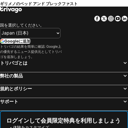
ギリメノのベッド アンド ブレックファスト
Facebook
Twitter
Insta
Yo
国を選択してください。
Googleに追加
トリバゴの結果を簡単に確認: Google上
の優先するニュース提供元としてトリバ
ゴを追加しましょう。
トリバゴとは
弊社の製品
規約とポリシー
サポート
ログインして会員限定特典を利用しましょう
体験をカスタマイズ