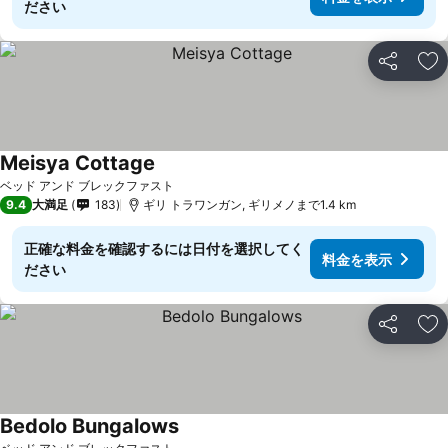
ださい
シェア
お
Meisya Cottage
料金を表示
ベッド アンド ブレックファスト
9.4
大満足
183
ギリ トラワンガン, ギリメノまで1.4 km
正確な料金を確認するには日付を選択してく
料金を表示
ださい
シェア
お
Bedolo Bungalows
料金を表示