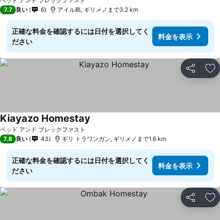
ベッド アンド ブレックファスト
7.7
良い
6
アイル島, ギリメノまで3.2 km
正確な料金を確認するには日付を選択してく
料金を表示
ださい
シェア
お
Kiayazo Homestay
料金を表示
ベッド アンド ブレックファスト
7.8
良い
43
ギリ トラワンガン, ギリメノまで1.6 km
正確な料金を確認するには日付を選択してく
料金を表示
ださい
シェア
お