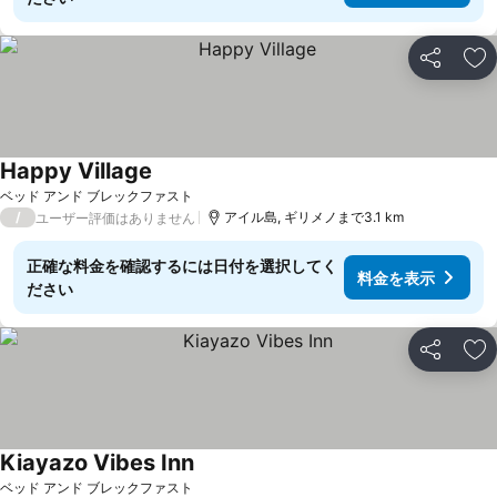
シェア
お
Happy Village
料金を表示
ベッド アンド ブレックファスト
/
アイル島, ギリメノまで3.1 km
ユーザー評価はありません
正確な料金を確認するには日付を選択してく
料金を表示
ださい
シェア
お
Kiayazo Vibes Inn
料金を表示
ベッド アンド ブレックファスト