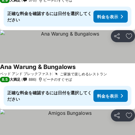
8.9
大満足
570
ビーチのすぐそば
正確な料金を確認するには日付を選択してく
料金を表示
ださい
シェア
お
Ana Warung & Bungalows
料金を表示
ベッド アンド ブレックファスト
ご家族で楽しめるレストラン
料金を表示
8.5
大満足
886
ビーチのすぐそば
正確な料金を確認するには日付を選択してく
料金を表示
ださい
シェア
お