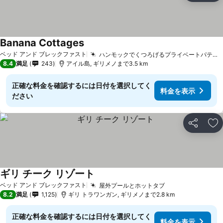
Banana Cottages
料金を表示
ベッド アンド ブレックファスト
ハンモックでくつろげるプライベートパティオ
8.4
満足
243
アイル島, ギリメノまで3.5 km
正確な料金を確認するには日付を選択してく
料金を表示
ださい
シェア
お
ギリ チーク リゾート
料金を表示
ベッド アンド ブレックファスト
屋外プールとホットタブ
料金を表示
8.2
満足
1,125
ギリ トラワンガン, ギリメノまで2.8 km
正確な料金を確認するには日付を選択してく
料金を表示