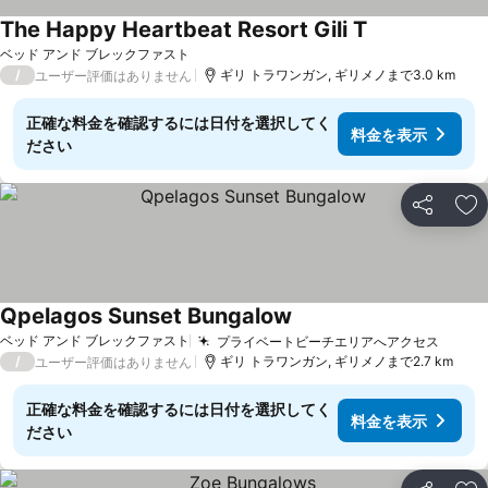
The Happy Heartbeat Resort Gili T
料金を表示
ベッド アンド ブレックファスト
/
ギリ トラワンガン, ギリメノまで3.0 km
ユーザー評価はありません
正確な料金を確認するには日付を選択してく
料金を表示
ださい
シェア
お
Qpelagos Sunset Bungalow
料金を表示
ベッド アンド ブレックファスト
プライベートビーチエリアへアクセス
料金
/
ギリ トラワンガン, ギリメノまで2.7 km
ユーザー評価はありません
正確な料金を確認するには日付を選択してく
料金を表示
ださい