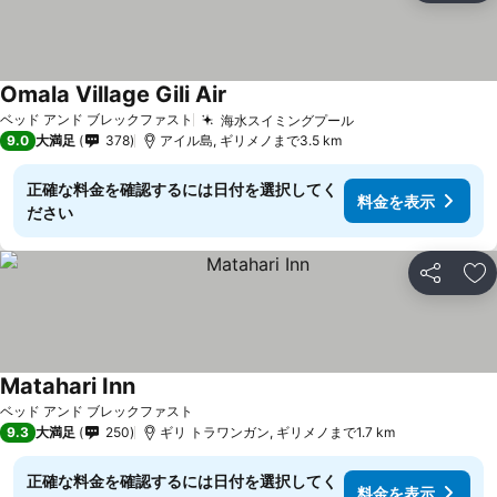
Omala Village Gili Air
料金を表示
ベッド アンド ブレックファスト
海水スイミングプール
料金を表示
9.0
大満足
378
アイル島, ギリメノまで3.5 km
正確な料金を確認するには日付を選択してく
料金を表示
ださい
シェア
お
Matahari Inn
料金を表示
ベッド アンド ブレックファスト
9.3
大満足
250
ギリ トラワンガン, ギリメノまで1.7 km
正確な料金を確認するには日付を選択してく
料金を表示