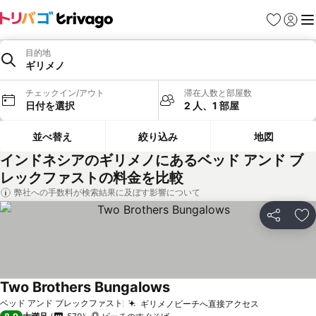
お気に入り
ログイ
メ
目的地
ギリメノ
チェックイン/アウト
滞在人数と部屋数
日付を選択
2 人、1 部屋
並べ替え
絞り込み
地図
インドネシアのギリメノにあるベッド アンド ブ
レックファストの料金を比較
弊社への手数料が検索結果に及ぼす影響について
シェア
お
Two Brothers Bungalows
料金を表示
ベッド アンド ブレックファスト
ギリメノビーチへ直接アクセス
料金を表示