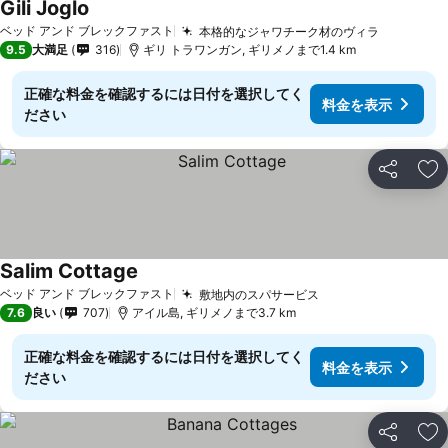
Gili Joglo
料金を表示
ベッド アンド ブレックファスト
本格的なジャワチーク材のヴィラ
料金を表
9.5
大満足
316
ギリ トラワンガン, ギリメノまで1.4 km
正確な料金を確認するには日付を選択してく
料金を表示
ださい
シェア
お
Salim Cottage
料金を表示
ベッド アンド ブレックファスト
敷地内のスパサービス
料金を表示
7.6
良い
707
アイル島, ギリメノまで3.7 km
正確な料金を確認するには日付を選択してく
料金を表示
ださい
シェア
お