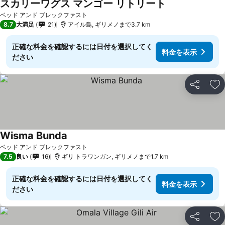
スカリーワグス マンゴー リトリート
料金を表示
ベッド アンド ブレックファスト
8.7
大満足
21
アイル島, ギリメノまで3.7 km
正確な料金を確認するには日付を選択してく
料金を表示
ださい
シェア
お
Wisma Bunda
料金を表示
ベッド アンド ブレックファスト
7.5
良い
16
ギリ トラワンガン, ギリメノまで1.7 km
正確な料金を確認するには日付を選択してく
料金を表示
ださい
シェア
お