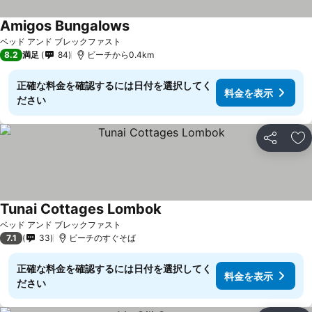
Amigos Bungalows
料金を表示
ベッド アンド ブレックファスト
8.2
満足
84
ビーチから0.4km
正確な料金を確認するには日付を選択してく
料金を表示
ださい
シェア
お
Tunai Cottages Lombok
料金を表示
ベッド アンド ブレックファスト
7.1
33
ビーチのすぐそば
正確な料金を確認するには日付を選択してく
料金を表示
ださい