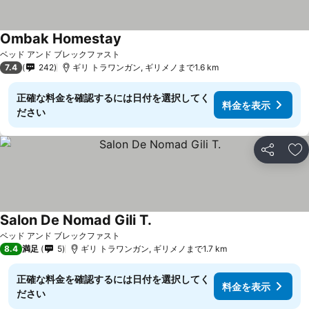
Ombak Homestay
料金を表示
ベッド アンド ブレックファスト
7.4
242
ギリ トラワンガン, ギリメノまで1.6 km
正確な料金を確認するには日付を選択してく
料金を表示
ださい
シェア
お
Salon De Nomad Gili T.
料金を表示
ベッド アンド ブレックファスト
8.4
満足
5
ギリ トラワンガン, ギリメノまで1.7 km
正確な料金を確認するには日付を選択してく
料金を表示
ださい