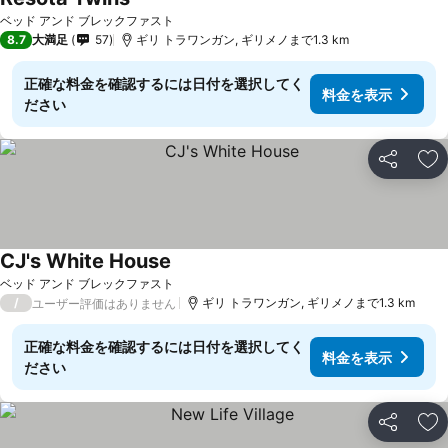
料金を表示
ベッド アンド ブレックファスト
8.7
大満足
57
ギリ トラワンガン, ギリメノまで1.3 km
正確な料金を確認するには日付を選択してく
料金を表示
ださい
シェア
お
CJ's White House
料金を表示
ベッド アンド ブレックファスト
/
ギリ トラワンガン, ギリメノまで1.3 km
ユーザー評価はありません
正確な料金を確認するには日付を選択してく
料金を表示
ださい
シェア
お