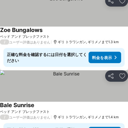
シェア
お
Zoe Bungalows
料金を表示
ベッド アンド ブレックファスト
/
ギリ トラワンガン, ギリメノまで1.3 km
ユーザー評価はありません
正確な料金を確認するには日付を選択してく
料金を表示
ださい
シェア
お
Bale Sunrise
料金を表示
ベッド アンド ブレックファスト
/
ギリ トラワンガン, ギリメノまで1.4 km
ユーザー評価はありません