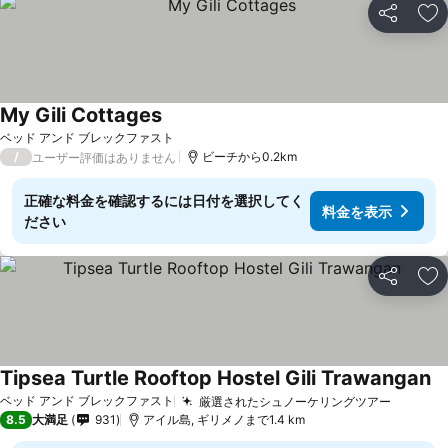
シェア
お
My Gili Cottages
料金を表示
ベッド アンド ブレックファスト
/
ビーチから0.2km
ユーザー評価はありません
正確な料金を確認するには日付を選択してく
料金を表示
ださい
シェア
お
Tipsea Turtle Rooftop Hostel Gili Trawangan
料
ベッド アンド ブレックファスト
厳選されたシュノーケリングツアー
料金を
8.5
大満足
931
アイル島, ギリメノまで1.4 km