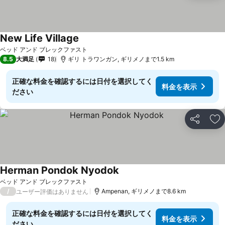
New Life Village
料金を表示
ベッド アンド ブレックファスト
8.5
大満足
18
ギリ トラワンガン, ギリメノまで1.5 km
正確な料金を確認するには日付を選択してく
料金を表示
ださい
シェア
お
Herman Pondok Nyodok
料金を表示
ベッド アンド ブレックファスト
/
Ampenan, ギリメノまで8.6 km
ユーザー評価はありません
正確な料金を確認するには日付を選択してく
料金を表示
ださい