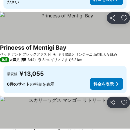
ださい
シェア
お
Princess of Mentigi Bay
料金を表示
ベッド アンド ブレックファスト
ギリ諸島とリンジャニ山の壮大な眺め
料金
9.5
大満足
344
Sire, ギリメノまで6.2 km
￥13,055
最安値
6件のサイト
の料金を表示
料金を表示
シェア
お