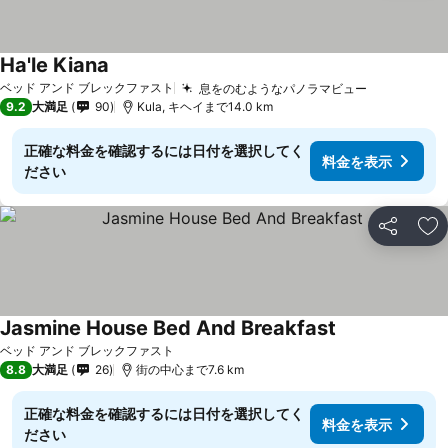
Ha'le Kiana
料金を表示
ベッド アンド ブレックファスト
息をのむようなパノラマビュー
料金を表示
9.2
大満足
90
Kula, キヘイまで14.0 km
正確な料金を確認するには日付を選択してく
料金を表示
ださい
シェア
お
Jasmine House Bed And Breakfast
料金を表示
ベッド アンド ブレックファスト
8.8
大満足
26
街の中心まで7.6 km
正確な料金を確認するには日付を選択してく
料金を表示
ださい