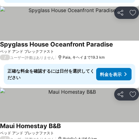
シェア
お
Spyglass House Oceanfront Paradise
料金を表示
ベッド アンド ブレックファスト
/
Paia, キヘイまで19.3 km
ユーザー評価はありません
正確な料金を確認するには日付を選択してく
料金を表示
ださい
シェア
お
Maui Homestay B&B
料金を表示
ベッド アンド ブレックファスト
/
街の中心まで6.0 km