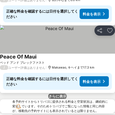
ユーザー評価はありません
正確な料金を確認するには日付を選択してく
料金を表示
ださい
シェア
お
Peace Of Maui
料金を表示
ベッド アンド ブレックファスト
/
Makawao, キヘイまで17.3 km
ユーザー評価はありません
正確な料金を確認するには日付を選択してく
料金を表示
ださい
さらに表示
各予約サイトからトリバゴに提供される料金と空室状況は、継続的に
変化しています。そのためトリバゴでご覧になった情報と同じ内容
が、移動先の予約サイトにも表示されているとは限りません。