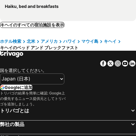
Haiku, bed and breakfasts
キヘイのすべての宿泊施設を表示
ホテル検索
北米
アメリカ
ハワイ
マウイ島
キヘイ
キヘイのベッド アンド ブレックファスト
Facebook
Twitter
Insta
Yo
国を選択してください。
Googleに追加
トリバゴの結果を簡単に確認: Google上
の優先するニュース提供元としてトリバ
ゴを追加しましょう。
トリバゴとは
弊社の製品