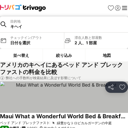
お気に入り
ログイ
メ
目的地
キヘイ
チェックイン/アウト
滞在人数と部屋数
日付を選択
2 人、1 部屋
並べ替え
絞り込み
地図
アメリカのキヘイにあるベッド アンド ブレック
ファストの料金を比較
弊社への手数料が検索結果に及ぼす影響について
シェア
お
Maui What a Wonderful World Bed & Breakfast
料金を表示
ベッド アンド ブレックファスト
緑豊かなトロピカルガーデンの中庭
料金を