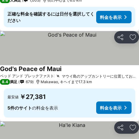
9.6
大満足
1,005
街の中心まで6.0 km
正確な料金を確認するには日付を選択してく
料金を表示
ださい
シェア
お
God's Peace of Maui
料金を表示
ベッド アンド ブレックファスト
マウイ島のアップカントリーに位置しております
8.4
満足
679
Makawao, キヘイまで17.3 km
￥27,381
最安値
5件のサイト
の料金を表示
料金を表示
シェア
お