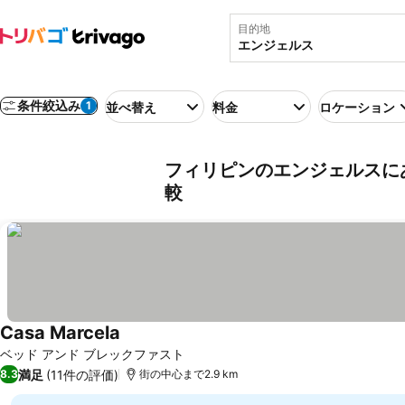
目的地
条件絞込み
1
並べ替え
料金
ロケーション
フィリピンのエンジェルスに
較
Casa Marcela
ベッド アンド ブレックファスト
満足
(11件の評価)
8.3
街の中心まで2.9 km