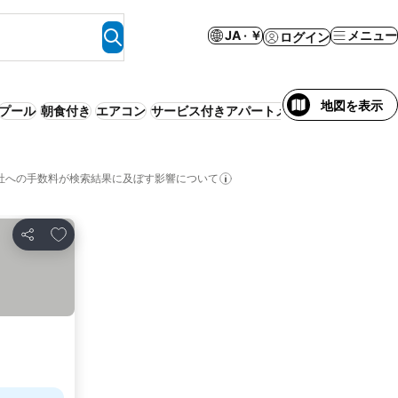
JA · ￥
メニュー
ログイン
地図を表示
プール
朝食付き
エアコン
サービス付きアパートメント
リゾート
WiF
社への手数料が検索結果に及ぼす影響について
お気に入りに追加
シェア