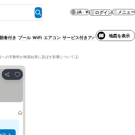
JA · ￥
メニュー
ログイン
地図を表示
朝食付き
プール
WiFi
エアコン
サービス付きアパートメント
リゾー
社への手数料が検索結果に及ぼす影響について
お気に入りに追加
シェア