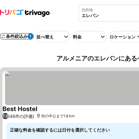
目的地
条件絞込み
1
並べ替え
料金
ロケーション
アルメニアのエレバンにある
Best Hostel
料金を表示
(46件の評価)
7.2
街の中心まで1.8 km
正確な料金を確認するには日付を選択してください