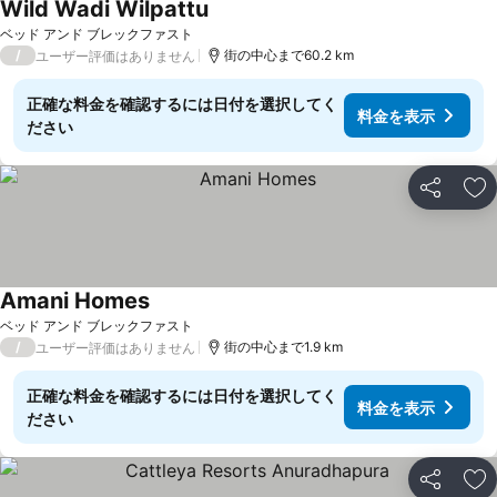
Wild Wadi Wilpattu
ベッド アンド ブレックファスト
/
街の中心まで60.2 km
ユーザー評価はありません
正確な料金を確認するには日付を選択してく
料金を表示
ださい
シェア
お
Amani Homes
ベッド アンド ブレックファスト
/
街の中心まで1.9 km
ユーザー評価はありません
正確な料金を確認するには日付を選択してく
料金を表示
ださい
シェア
お