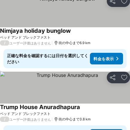
シェア
お
Nimjaya holiday bunglow
ベッド アンド ブレックファスト
/
街の中心まで6.9 km
ユーザー評価はありません
正確な料金を確認するには日付を選択してく
料金を表示
ださい
シェア
お
Trump House Anuradhapura
ベッド アンド ブレックファスト
/
街の中心まで3.8 km
ユーザー評価はありません