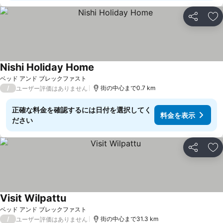
シェア
お
Nishi Holiday Home
ベッド アンド ブレックファスト
/
街の中心まで0.7 km
ユーザー評価はありません
正確な料金を確認するには日付を選択してく
料金を表示
ださい
シェア
お
Visit Wilpattu
ベッド アンド ブレックファスト
/
街の中心まで31.3 km
ユーザー評価はありません