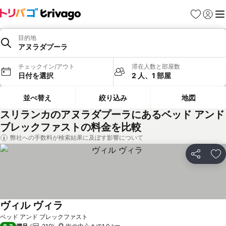
お気に入り
ログイ
メ
目的地
アヌラダプーラ
チェックイン/アウト
滞在人数と部屋数
日付を選択
2 人、1 部屋
並べ替え
絞り込み
地図
スリランカのアヌラダプーラにあるベッド アンド
ブレックファストの料金を比較
弊社への手数料が検索結果に及ぼす影響について
シェア
お
ヴィル ヴィラ
ベッド アンド ブレックファスト