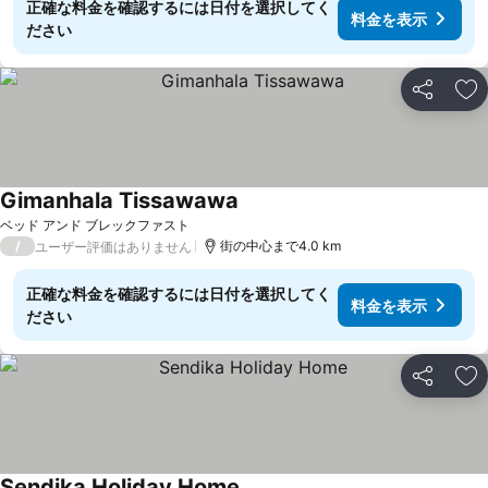
正確な料金を確認するには日付を選択してく
料金を表示
ださい
シェア
お
Gimanhala Tissawawa
ベッド アンド ブレックファスト
/
街の中心まで4.0 km
ユーザー評価はありません
正確な料金を確認するには日付を選択してく
料金を表示
ださい
シェア
お
Sendika Holiday Home