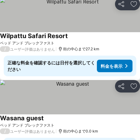
シェア
お
Wilpattu Safari Resort
ベッド アンド ブレックファスト
/
街の中心まで27.2 km
ユーザー評価はありません
正確な料金を確認するには日付を選択してく
料金を表示
ださい
シェア
お
Wasana guest
ベッド アンド ブレックファスト
/
街の中心まで0.0 km
ユーザー評価はありません