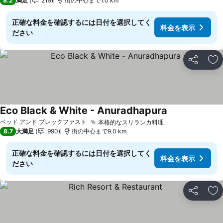
8.2
満足
219
街の中心まで1.0 km
正確な料金を確認するには日付を選択してく
料金を表示
ださい
シェア
お
Eco Black & White - Anuradhapura
ベッド アンド ブレックファスト
本格的なスリランカ料理
8.7
大満足
990
街の中心まで9.0 km
正確な料金を確認するには日付を選択してく
料金を表示
ださい
シェア
お