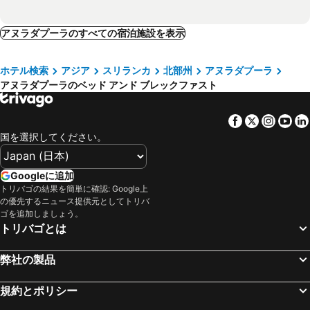
アヌラダプーラのすべての宿泊施設を表示
ホテル検索
アジア
スリランカ
北部州
アヌラダプーラ
アヌラダプーラのベッド アンド ブレックファスト
Facebook
Twitter
Insta
Yo
国を選択してください。
Googleに追加
トリバゴの結果を簡単に確認: Google上
の優先するニュース提供元としてトリバ
ゴを追加しましょう。
トリバゴとは
弊社の製品
規約とポリシー