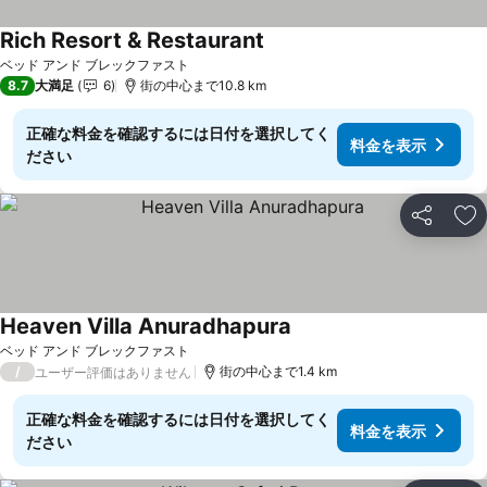
Rich Resort & Restaurant
ベッド アンド ブレックファスト
8.7
大満足
6
街の中心まで10.8 km
正確な料金を確認するには日付を選択してく
料金を表示
ださい
シェア
お
Heaven Villa Anuradhapura
ベッド アンド ブレックファスト
/
街の中心まで1.4 km
ユーザー評価はありません
正確な料金を確認するには日付を選択してく
料金を表示
ださい