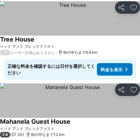
シェア
お
Tree House
ベッド アンド ブレックファスト
/
街の中心まで6.9 km
ユーザー評価はありません
正確な料金を確認するには日付を選択してく
料金を表示
ださい
シェア
お
Mahanela Guest House
ベッド アンド ブレックファスト
7.4
30
街の中心まで1.2 km