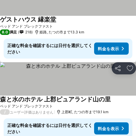
ゲストハウス 縁楽堂
料金を表示
ベッド アンド ブレックファスト
8.0
満足
218
姫路, たつの市まで13.3 km
正確な料金を確認するには日付を選択してく
料金を表示
ださい
シェア
お
森と水のホテル 上郡ピュアランド山の里
料金を表示
ベッド アンド ブレックファスト
/
上郡町, たつの市まで19.1 km
ユーザー評価はありません
正確な料金を確認するには日付を選択してく
料金を表示
ださい