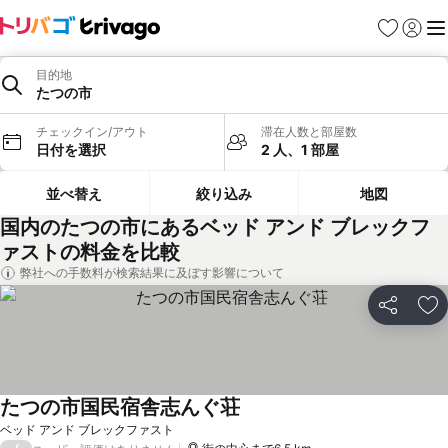
お気に入り
ログイ
メ
目的地
たつの市
チェックイン/アウト
滞在人数と部屋数
日付を選択
2 人、1 部屋
並べ替え
絞り込み
地図
国内のたつの市にあるベッド アンド ブレックフ
ァストの料金を比較
弊社への手数料が検索結果に及ぼす影響について
シェア
お
たつの市国民宿舎志んぐ荘
料金を表示
ベッド アンド ブレックファスト