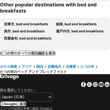
Other popular destinations with bed and
breakfasts
加東市, bed and breakfasts
姫路, bed and breakfasts
美作, bed and breakfasts
瀬戸内市, bed and breakfasts
西粟倉村, bed and breakfasts
たつの市のすべての宿泊施設を表示
ホテル検索
アジア
国内
近畿地方
兵庫県
たつの市
たつの市のベッド アンド ブレックファスト
Facebook
Twitter
Insta
Yo
国を選択してください。
Googleに追加
トリバゴの結果を簡単に確認: Google上