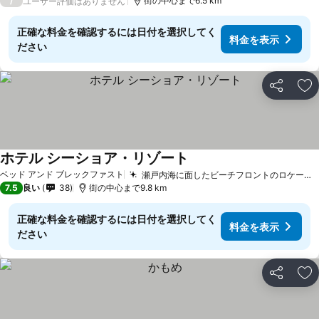
/
街の中心まで6.5 km
ユーザー評価はありません
正確な料金を確認するには日付を選択してく
料金を表示
ださい
シェア
お
ホテル シーショア・リゾート
料金を表示
ベッド アンド ブレックファスト
瀬戸内海に面したビーチフロントのロケーション
7.5
良い
38
街の中心まで9.8 km
正確な料金を確認するには日付を選択してく
料金を表示
ださい
シェア
お