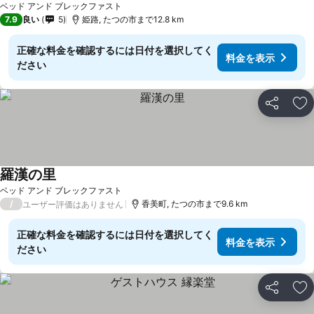
ベッド アンド ブレックファスト
7.9
良い
5
姫路, たつの市まで12.8 km
正確な料金を確認するには日付を選択してく
料金を表示
ださい
シェア
お
羅漢の里
料金を表示
ベッド アンド ブレックファスト
/
香美町, たつの市まで9.6 km
ユーザー評価はありません
正確な料金を確認するには日付を選択してく
料金を表示
ださい
シェア
お