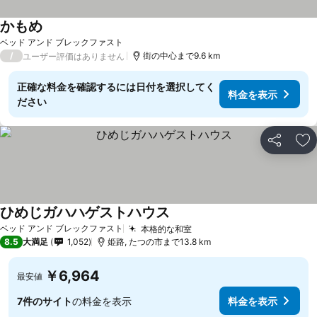
かもめ
料金を表示
ベッド アンド ブレックファスト
/
街の中心まで9.6 km
ユーザー評価はありません
正確な料金を確認するには日付を選択してく
料金を表示
ださい
シェア
お
ひめじガハハゲストハウス
料金を表示
ベッド アンド ブレックファスト
本格的な和室
料金を表示
8.5
大満足
1,052
姫路, たつの市まで13.8 km
￥6,964
最安値
7件のサイト
の料金を表示
料金を表示