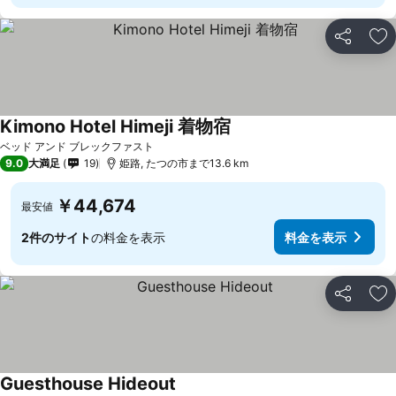
シェア
お
Kimono Hotel Himeji 着物宿
料金を表示
ベッド アンド ブレックファスト
9.0
大満足
19
姫路, たつの市まで13.6 km
￥44,674
最安値
2件のサイト
の料金を表示
料金を表示
シェア
お
Guesthouse Hideout
料金を表示