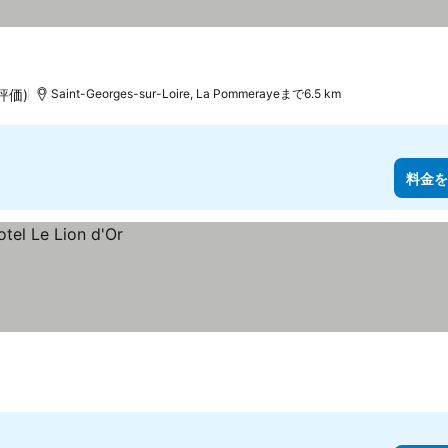
の評価)
Saint-Georges-sur-Loire, La Pommerayeまで6.5 km
料金を