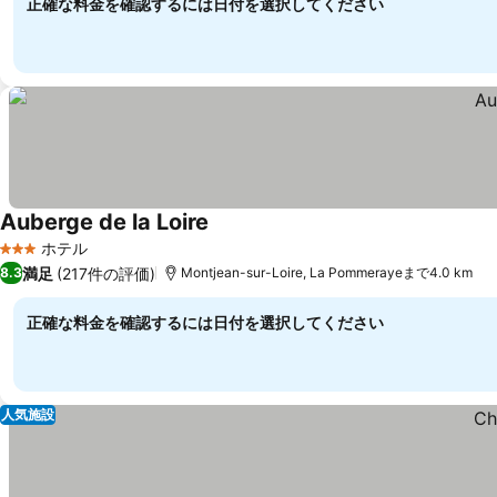
正確な料金を確認するには日付を選択してください
Auberge de la Loire
ホテル
3 ホテルのランク
満足
(217件の評価)
8.3
Montjean-sur-Loire, La Pommerayeまで4.0 km
正確な料金を確認するには日付を選択してください
人気施設