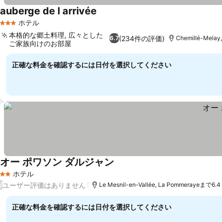
auberge de l arrivée
ホテル
3 ホテルのランク
本格的な郷土料理, 広々とした
(234件の評価)
6.7
Chemillé-Mela
ご家族向けのお部屋
正確な料金を確認するには日付を選択してください
オー ポワソン ダルジャン
ホテル
2 ホテルのランク
ユーザー評価はありません
/
Le Mesnil-en-Vallée, La Pommerayeまで6.4
正確な料金を確認するには日付を選択してください