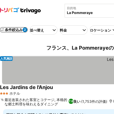
目的地
条件絞込み
2
並べ替え
料金
ロケーション
フランス、La Pommeray
人気施設
Les Jardins de l'Anjou
ホテル
3 ホテルのランク
最近改装された客室とコテージ, 本格的
良い
(1,753件の評価)
7.8
な郷土料理を味わえるダイニング