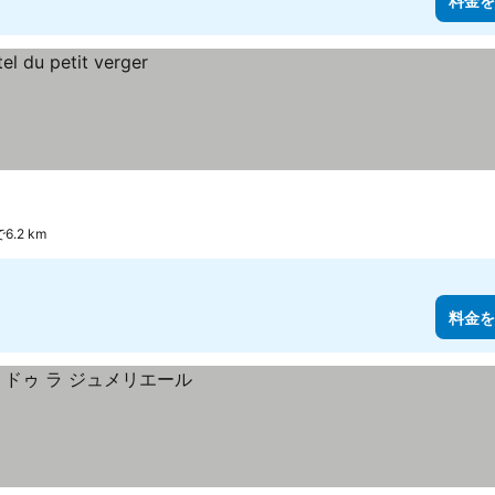
料金を
で6.2 km
料金を