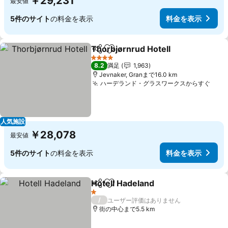
￥29,231
最安値
5件のサイト
の料金を表示
料金を表示
Thorbjørnrud Hotell
シェア
お気に入りに追加
料金を
4 ホテルのランク
8.2
満足
1,963
Jevnaker, Granまで16.0 km
ハーデランド・グラスワークスからすぐ
料金
人気施設
￥28,078
最安値
5件のサイト
の料金を表示
料金を表示
Hotell Hadeland
シェア
お気に入りに追加
料金を表示
1 ホテルのランク
/
ユーザー評価はありません
街の中心まで5.5 km