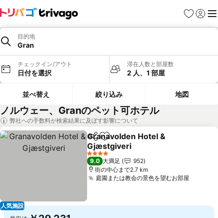
お気に入り
ログイ
メ
目的地
Gran
チェックイン/アウト
滞在人数と部屋数
日付を選択
2 人、1 部屋
並べ替え
絞り込み
地図
ノルウェー、Granのペット可ホテル
弊社への手数料が検索結果に及ぼす影響について
Granavolden Hotel &
シェア
お気に入りに追加
Gjæstgiveri
料金を表示
4 ホテルのランク
9.0
大満足
952
街の中心まで2.7 km
庭園または教会の景色を望むお部屋
料金を
人気施設