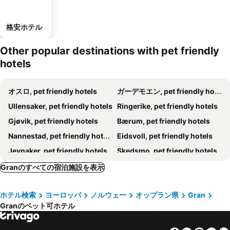
格安ホテル
Other popular destinations with pet friendly
hotels
オスロ, pet friendly hotels
ガーデモエン, pet friendly hotels
Ullensaker, pet friendly hotels
Ringerike, pet friendly hotels
Gjøvik, pet friendly hotels
Bærum, pet friendly hotels
Nannestad, pet friendly hotels
Eidsvoll, pet friendly hotels
Jevnaker, pet friendly hotels
Skedsmo, pet friendly hotels
Hole, pet friendly hotels
Vestre Toten, pet friendly hotels
Granのすべての宿泊施設を表示
Hurdal, pet friendly hotels
Lunner, pet friendly hotels
ホテル検索
ヨーロッパ
ノルウェー
オップラン県
Gran
Østre Toten, pet friendly hotels
Gjerdrum, pet friendly hotels
Granのペット可ホテル
Nittedal, pet friendly hotels
Søndre Land, pet friendly hotels