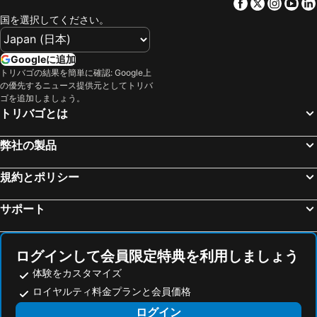
Facebook
Twitter
Insta
Yo
国を選択してください。
Googleに追加
トリバゴの結果を簡単に確認: Google上
の優先するニュース提供元としてトリバ
ゴを追加しましょう。
トリバゴとは
弊社の製品
規約とポリシー
サポート
ログインして会員限定特典を利用しましょう
体験をカスタマイズ
ロイヤルティ料金プランと会員価格
ログイン