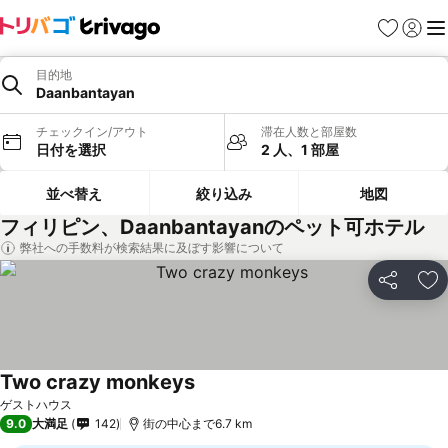
お気に入り
ログイ
メ
目的地
Daanbantayan
チェックイン/アウト
滞在人数と部屋数
日付を選択
2 人、1 部屋
並べ替え
絞り込み
地図
フィリピン、Daanbantayanのペット可ホテル
弊社への手数料が検索結果に及ぼす影響について
シェア
お
Two crazy monkeys
ゲストハウス
9.0
大満足
142
街の中心まで6.7 km