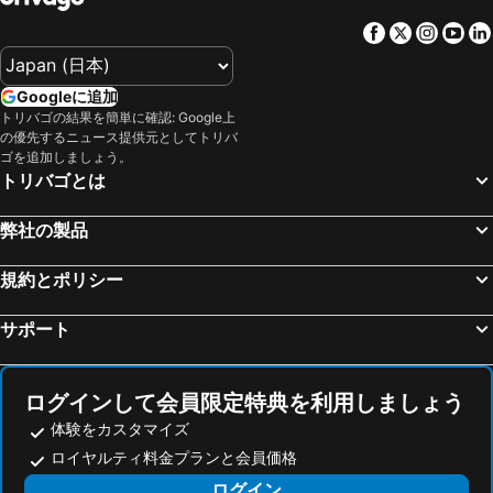
Facebook
Twitter
Insta
Yo
Googleに追加
トリバゴの結果を簡単に確認: Google上
の優先するニュース提供元としてトリバ
ゴを追加しましょう。
トリバゴとは
弊社の製品
規約とポリシー
サポート
ログインして会員限定特典を利用しましょう
体験をカスタマイズ
ロイヤルティ料金プランと会員価格
ログイン