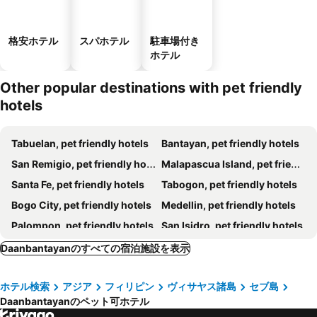
格安ホテル
スパホテル
駐車場付き
ホテル
Other popular destinations with pet friendly
hotels
Tabuelan, pet friendly hotels
Bantayan, pet friendly hotels
San Remigio, pet friendly hotels
Malapascua Island, pet friendly hotels
Santa Fe, pet friendly hotels
Tabogon, pet friendly hotels
Bogo City, pet friendly hotels
Medellin, pet friendly hotels
Palompon, pet friendly hotels
San Isidro, pet friendly hotels
Villaba, pet friendly hotels
Daanbantayanのすべての宿泊施設を表示
ホテル検索
アジア
フィリピン
ヴィサヤス諸島
セブ島
Daanbantayanのペット可ホテル