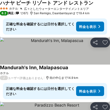
ハナヤ ビーチ リゾート アンド レストラン
ホテル
広々としたウォーターエンターテイメントエリア
3 ホテルのランク
8.2
満足
1,167
San Remigio, Daanbantayanまで19.4 km
正確な料金を確認するには日付を選択してく
料金を表示
ださい
シェア
お
Mandurah's Inn, Malapascua
ホテル
/
街の中心まで14.9 km
ユーザー評価はありません
正確な料金を確認するには日付を選択してく
料金を表示
ださい
シェア
お