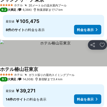
ホテル
20メートルの温水屋内プール
5 ホテルのランク
9.2
大満足
6,384
秋葉原駅まで1.7 km
￥105,475
最安値
8件のサイト
の料金を表示
料金を表示
シェア
お
ホテル椿山荘東京
ホテル
ガラス張りの屋内スイミングプール
5 ホテルのランク
9.1
大満足
14,008
新宿駅まで3.4 km
￥39,271
最安値
14件のサイト
の料金を表示
料金を表示