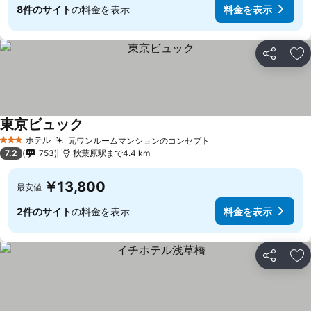
8件のサイト
の料金を表示
料金を表示
シェア
お
東京ビュック
ホテル
元ワンルームマンションのコンセプト
3 ホテルのランク
7.2
753
秋葉原駅まで4.4 km
￥13,800
最安値
2件のサイト
の料金を表示
料金を表示
シェア
お