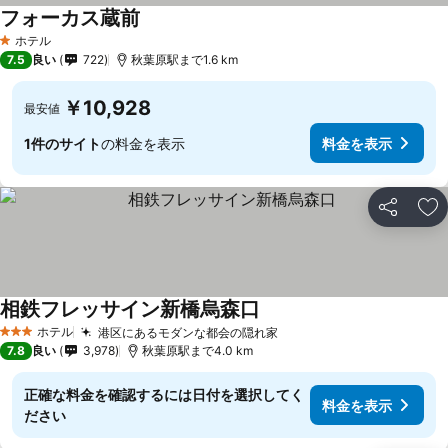
フォーカス蔵前
ホテル
1 ホテルのランク
7.5
良い
722
秋葉原駅まで1.6 km
￥10,928
最安値
1件のサイト
の料金を表示
料金を表示
シェア
お
相鉄フレッサイン新橋烏森口
ホテル
港区にあるモダンな都会の隠れ家
3 ホテルのランク
7.8
良い
3,978
秋葉原駅まで4.0 km
正確な料金を確認するには日付を選択してく
料金を表示
ださい