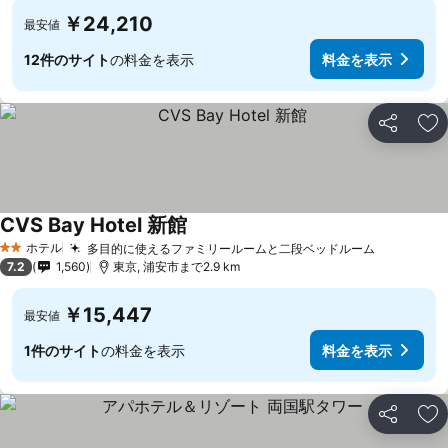
￥24,210
最安値
12件のサイト
の料金を表示
料金を表示
シェア
お
CVS Bay Hotel 新館
ホテル
多目的に使えるファミリールームと二段ベッドルーム
2 ホテルのランク
7.2
1,560
東京, 浦安市まで2.9 km
￥15,447
最安値
1件のサイト
の料金を表示
料金を表示
シェア
お