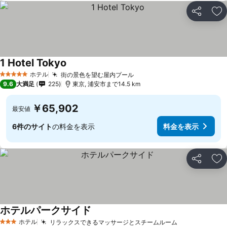
シェア
お
1 Hotel Tokyo
ホテル
街の景色を望む屋内プール
5 ホテルのランク
9.6
大満足
225
東京, 浦安市まで14.5 km
￥65,902
最安値
6件のサイト
の料金を表示
料金を表示
シェア
お
ホテルパークサイド
ホテル
リラックスできるマッサージとスチームルーム
3 ホテルのランク