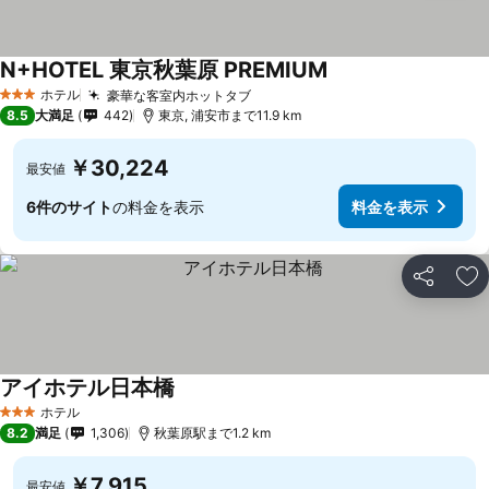
N+HOTEL 東京秋葉原 PREMIUM
ホテル
豪華な客室内ホットタブ
3 ホテルのランク
8.5
大満足
442
東京, 浦安市まで11.9 km
￥30,224
最安値
6件のサイト
の料金を表示
料金を表示
シェア
お
アイホテル日本橋
ホテル
3 ホテルのランク
8.2
満足
1,306
秋葉原駅まで1.2 km
￥7,915
最安値