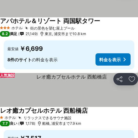
アパホテル＆リゾート 両国駅タワー
ホテル
街の景色を望む屋上プール
3 ホテルのランク
8.2
満足
21,149
東京, 浦安市まで10.8 km
￥6,699
最安値
8件のサイト
の料金を表示
料金を表示
人気施設
シェア
お
レオ癒カプセルホテル 西船橋店
ホテル
リラックスできるサウナ施設
1 ホテルのランク
7.7
良い
1,178
船橋, 浦安市まで7.9 km