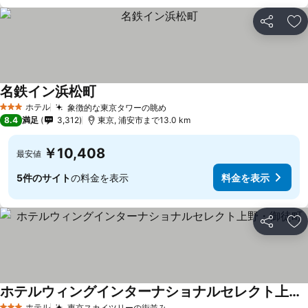
シェア
お
名鉄イン浜松町
ホテル
象徴的な東京タワーの眺め
3 ホテルのランク
8.4
満足
3,312
東京, 浦安市まで13.0 km
￥10,408
最安値
5件のサイト
の料金を表示
料金を表示
シェア
お
ホテルウィングインターナショナルセレクト上野・御徒町
ホテル
東京スカイツリーの街並み