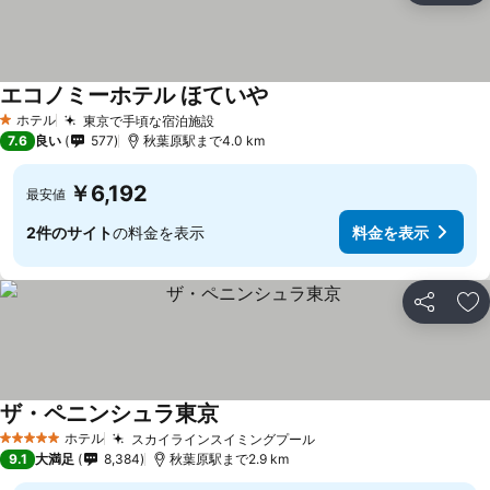
エコノミーホテル ほていや
ホテル
東京で手頃な宿泊施設
1 ホテルのランク
7.6
良い
577
秋葉原駅まで4.0 km
￥6,192
最安値
2件のサイト
の料金を表示
料金を表示
シェア
お
ザ・ペニンシュラ東京
ホテル
スカイラインスイミングプール
5 ホテルのランク
9.1
大満足
8,384
秋葉原駅まで2.9 km