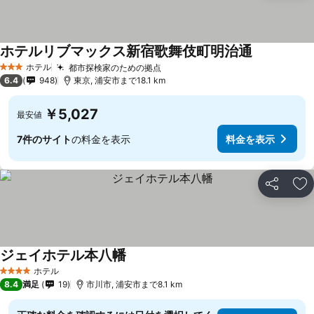
ホテルリブマックス新宿歌舞伎町明治通
ホテル
都市探検家のための拠点
3 ホテルのランク
6.4
948
東京, 浦安市まで18.1 km
￥5,027
最安値
7件のサイト
の料金を表示
料金を表示
シェア
お
ジェイホテル本八幡
ホテル
4 ホテルのランク
8.4
満足
19
市川市, 浦安市まで8.1 km