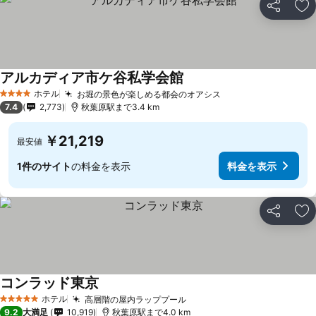
シェア
お
アルカディア市ケ谷私学会館
ホテル
お堀の景色が楽しめる都会のオアシス
4 ホテルのランク
7.4
2,773
秋葉原駅まで3.4 km
￥21,219
最安値
1件のサイト
の料金を表示
料金を表示
シェア
お
コンラッド東京
ホテル
高層階の屋内ラッププール
5 ホテルのランク
9.2
大満足
10,919
秋葉原駅まで4.0 km