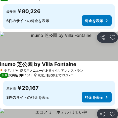
￥80,226
最安値
6件のサイト
の料金を表示
料金を表示
シェア
お
inumo 芝公園 by Villa Fontaine
ホテル
愛犬用メニューがあるイタリアンレストラン
1 ホテルのランク
8.8
大満足
154
東京, 浦安市まで13.3 km
￥29,167
最安値
3件のサイト
の料金を表示
料金を表示
シェア
お