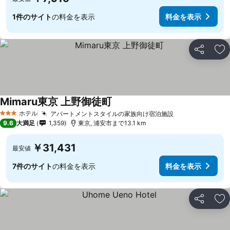
1件のサイト
の料金を表示
料金を表示
シェア
お
Mimaru東京 上野御徒町
ホテル
アパートメントスタイルの家族向け宿泊施設
3 ホテルのランク
9.6
大満足
1,359
東京, 浦安市まで13.1 km
￥31,431
最安値
7件のサイト
の料金を表示
料金を表示
シェア
お