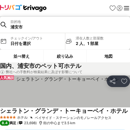
お気に入り
ログイ
メ
目的地
浦安市
チェックイン/アウト
滞在人数と部屋数
日付を選択
2 人、1 部屋
並べ替え
絞り込み
地図
国内、浦安市のペット可ホテル
弊社への手数料が検索結果に及ぼす影響について
人気施設
シェア
お
シェラトン・グランデ・トーキョーベイ・ホテル
ホテル
ベイサイド・ステーションのモノレールアクセス
5 ホテルのランク
8.4
満足
23,698
街の中心まで3.5 km