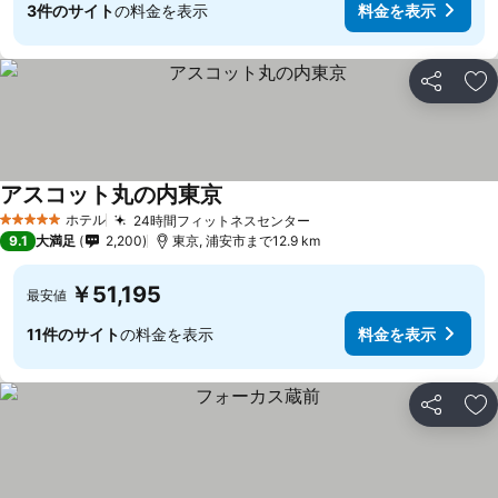
3件のサイト
の料金を表示
料金を表示
シェア
お
アスコット丸の内東京
ホテル
24時間フィットネスセンター
5 ホテルのランク
9.1
大満足
2,200
東京, 浦安市まで12.9 km
￥51,195
最安値
11件のサイト
の料金を表示
料金を表示
シェア
お