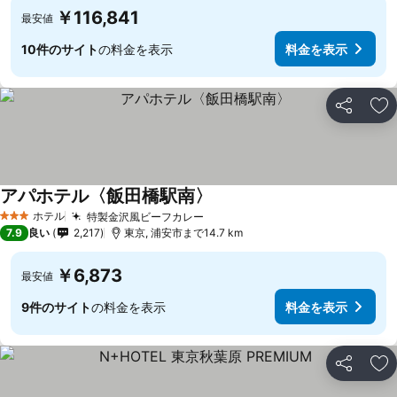
￥116,841
最安値
10件のサイト
の料金を表示
料金を表示
シェア
お
アパホテル〈飯田橋駅南〉
ホテル
特製金沢風ビーフカレー
3 ホテルのランク
7.9
良い
2,217
東京, 浦安市まで14.7 km
￥6,873
最安値
9件のサイト
の料金を表示
料金を表示
シェア
お