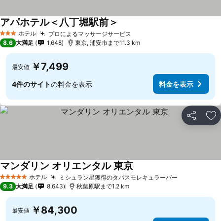
アパホテル＜八丁堀駅前＞
ホテル
プロによるマッサージサービス
3 ホテルのランク
8.6
大満足
1,648
東京, 浦安市まで11.3 km
￥7,499
最安値
4件のサイト
の料金を表示
料金を表示
シェア
お
マンダリン オリエンタル 東京
ホテル
ミシュラン星獲得のタパスモレキュラーバー
5 ホテルのランク
9.3
大満足
8,643
秋葉原駅まで1.2 km
￥84,300
最安値