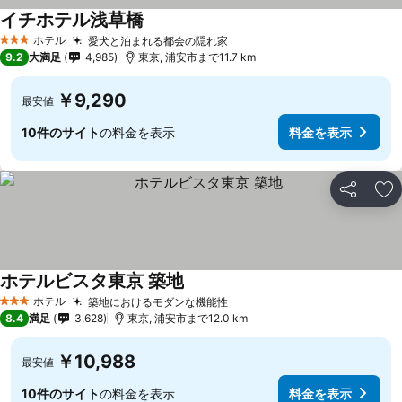
イチホテル浅草橋
ホテル
愛犬と泊まれる都会の隠れ家
3 ホテルのランク
9.2
大満足
4,985
東京, 浦安市まで11.7 km
￥9,290
最安値
10件のサイト
の料金を表示
料金を表示
シェア
お
ホテルビスタ東京 築地
ホテル
築地におけるモダンな機能性
3 ホテルのランク
8.4
満足
3,628
東京, 浦安市まで12.0 km
￥10,988
最安値
10件のサイト
の料金を表示
料金を表示