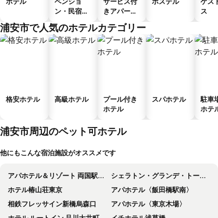
ホテル
ペンショ
サービス付
ホステル
ゲス
ン・民宿・
きアパート
ス
ゲストハウ
メント
浦安市で人気のホテルカテゴリー
ス
格安ホテル
高級ホテル
プール付き
スパホテル
駐車
ホテル
ホテ
浦安市周辺のペット可ホテル
他にもこんな宿泊施設がオススメです
アパホテル＆リゾート 両国駅タワー
シェラトン・グランデ・トーキョーベイ・ホテル
ホテル椿山荘東京
アパホテル〈飯田橋駅南〉
相鉄フレッサイン新橋烏森口
アパホテル〈東京木場〉
ホテル ルートイン 品川大井町
イチホテル浅草橋