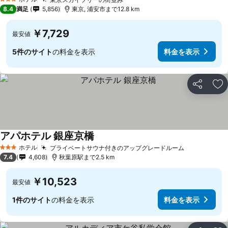
3 ホテルのランク
8.4
満足
5,856
東京, 浦安市まで12.8 km
￥7,729
最安値
5件のサイト
の料金を表示
料金を表示
シェア
お
アパホテル 銀座京橋
ホテル
プライベートサウナ付きのアップグレードルーム
3 ホテルのランク
7.4
4,608
秋葉原駅まで2.5 km
￥10,523
最安値
1件のサイト
の料金を表示
料金を表示