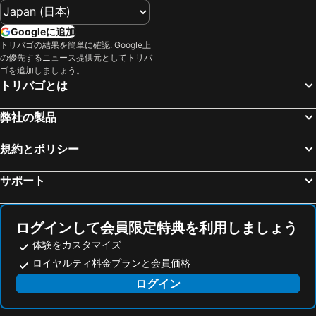
山武市, pet friendly hotels
佐倉, pet friendly hotels
両国駅前
ホテルパークサイド
川越, pet friendly hotels
龍ヶ崎市, pet friendly hotels
Googleに追加
1 Hotel Tokyo
アイホテル日本橋
トリバゴの結果を簡単に確認: Google上
白子町, pet friendly hotels
長柄町, pet friendly hotels
シタマチ ベース
Oakwood Apartments Minami Azabu (オークウッドアパートメンツ南麻布 )
の優先するニュース提供元としてトリバ
西東京市, pet friendly hotels
蕨市, pet friendly hotels
ゴを追加しましょう。
Hotel Rio Shinjuku
Artist Hotel - Bna Studio Akihabara
トリバゴとは
印西市, pet friendly hotels
和光, pet friendly hotels
新宿シティホテルロンスター
Hana House Tokyo / 10min To Haneda Airport/ Modern Japanese House/ Direct To Ginza,yokohama,asakusa
茂原, pet friendly hotels
君津, pet friendly hotels
フォーカス蔵前
西鉄イン蒲田
弊社の製品
常総市, pet friendly hotels
松戸, pet friendly hotels
規約とポリシー
町田, pet friendly hotels
吉川市, pet friendly hotels
袖ヶ浦市, pet friendly hotels
八千代市, pet friendly hotels
サポート
成田市, pet friendly hotels
戸田市, pet friendly hotels
松伏町, pet friendly hotels
栄町, pet friendly hotels
ログインして会員限定特典を利用しましょう
体験をカスタマイズ
ロイヤルティ料金プランと会員価格
ログイン