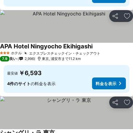
シェア
お
APA Hotel Ningyocho Ekihigashi
ホテル
エクスプレスチェックイン・チェックアウト
3 ホテルのランク
7.9
良い
2,996
東京, 浦安市まで11.2 km
￥6,593
最安値
4件のサイト
の料金を表示
料金を表示
シェア
お
シャングリ・ラ 東京