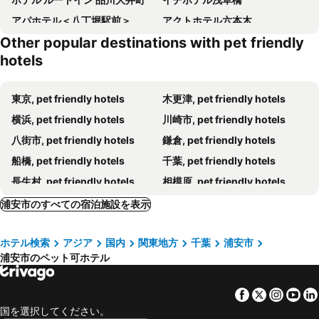
アパホテル＜八丁堀駅前＞
アクトホテル六本木
Other popular destinations with pet friendly
ホテルビスタ東京 築地
CVS Bay Hotel 新館
hotels
アパホテル 銀座京橋
ホテル龍名館東京
ホテルリブマックス新宿歌舞伎町明治通
レオ癒カプセルホテル 西船橋店
東京, pet friendly hotels
木更津, pet friendly hotels
東急ステイ五反田
エコノミーホテル ほていや
横浜, pet friendly hotels
川崎市, pet friendly hotels
ザ・ペニンシュラ東京
名鉄イン浜松町
八街市, pet friendly hotels
鎌倉, pet friendly hotels
東京ビュック
APA Hotel Ningyocho Ekihigashi
船橋, pet friendly hotels
千葉, pet friendly hotels
アルカディア市ケ谷私学会館
ホテルウィングインターナショナルセレクト上野・御徒町
長生村, pet friendly hotels
相模原, pet friendly hotels
シャングリ・ラ 東京
コンラッド東京
府中, pet friendly hotels
富津, pet friendly hotels
浦安市のすべての宿泊施設を表示
Hotel Cen
マンダリン オリエンタル 東京
川口, pet friendly hotels
横須賀, pet friendly hotels
サウナ&カプセルサンフラワー
銀座グランドホテル
ホテル検索
アジア
国内
関東地方
千葉
浦安市
市原, pet friendly hotels
逗子市, pet friendly hotels
キンプトン新宿東京 IHG ホテル
inumo 芝公園 by Villa Fontaine
浦安市のペット可ホテル
坂東市, pet friendly hotels
習志野市, pet friendly hotels
アスコット丸の内東京
N+HOTEL 東京秋葉原 PREMIUM
さいたま, pet friendly hotels
日野市, pet friendly hotels
Uhome Ueno Hotel
ホテルツーリストイン上野御徒町
Facebook
Twitter
Insta
Yo
市川市, pet friendly hotels
大網白里町, pet friendly hotels
ホテルアラマンダ青山
Mimaru東京 上野御徒町
国を選択してください。