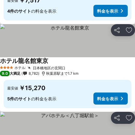
￥7,517
最安値
4件のサイト
の料金を表示
料金を表示
シェア
お
ホテル龍名館東京
ホテル
日本橋地区の玄関口
4 ホテルのランク
9.0
大満足
8,782
秋葉原駅まで1.7 km
￥15,270
最安値
5件のサイト
の料金を表示
料金を表示
シェア
お