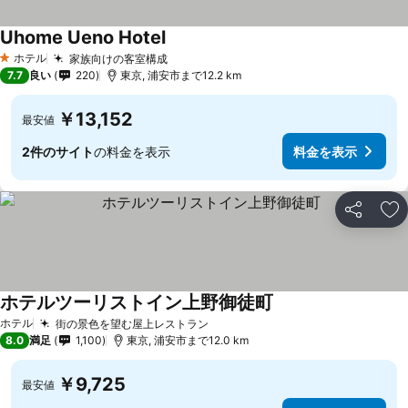
Uhome Ueno Hotel
ホテル
家族向けの客室構成
1 ホテルのランク
7.7
良い
220
東京, 浦安市まで12.2 km
￥13,152
最安値
2件のサイト
の料金を表示
料金を表示
シェア
お
ホテルツーリストイン上野御徒町
ホテル
街の景色を望む屋上レストラン
8.0
満足
1,100
東京, 浦安市まで12.0 km
￥9,725
最安値