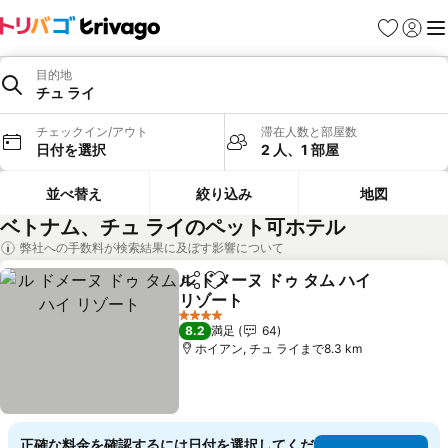
お気に入り
ログイ
メ
目的地
チュ ライ
チェックイン/アウト
滞在人数と部屋数
日付を選択
2 人、1 部屋
並べ替え
絞り込み
地図
ベトナム、チュ ライのペット可ホテル
弊社への手数料が検索結果に及ぼす影響について
ル ドメーヌ ドゥ タム ハイ
シェア
お気に入りに追加
リゾート
料金を表示
4 ホテルのランク
8.2
満足
64
ホイアン, チュ ライまで8.3 km
正確な料金を確認するには日付を選択してくだ