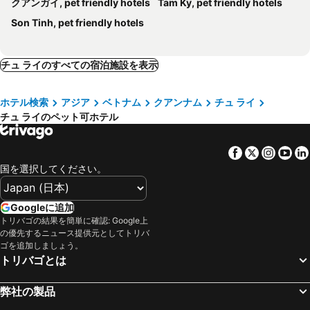
クアンガイ, pet friendly hotels
Tam Ky, pet friendly hotels
Son Tinh, pet friendly hotels
チュ ライのすべての宿泊施設を表示
ホテル検索
アジア
ベトナム
クアンナム
チュ ライ
チュ ライのペット可ホテル
Facebook
Twitter
Insta
Yo
国を選択してください。
Googleに追加
トリバゴの結果を簡単に確認: Google上
の優先するニュース提供元としてトリバ
ゴを追加しましょう。
トリバゴとは
弊社の製品