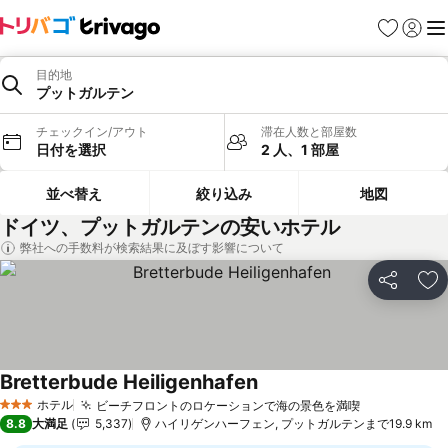
お気に入り
ログイ
メ
目的地
プットガルテン
チェックイン/アウト
滞在人数と部屋数
日付を選択
2 人、1 部屋
並べ替え
絞り込み
地図
ドイツ、プットガルテンの安いホテル
弊社への手数料が検索結果に及ぼす影響について
シェア
お
Bretterbude Heiligenhafen
料金を表示
ホテル
ビーチフロントのロケーションで海の景色を満喫
料金を表示
3 ホテルのランク
8.8
大満足
5,337
ハイリゲンハーフェン, プットガルテンまで19.9 km