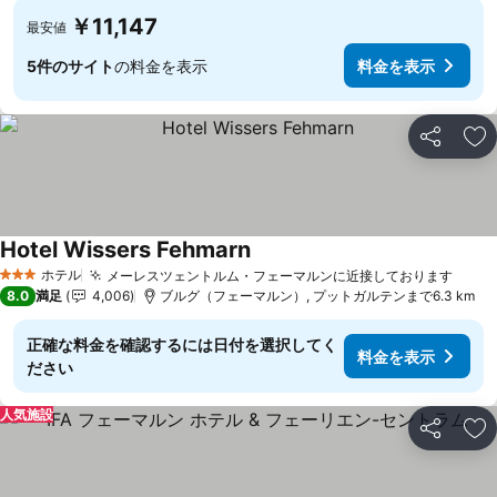
￥11,147
最安値
5件のサイト
の料金を表示
料金を表示
シェア
お
Hotel Wissers Fehmarn
料金を表示
ホテル
メーレスツェントルム・フェーマルンに近接しております
料金
3 ホテルのランク
8.0
満足
4,006
ブルグ（フェーマルン）, プットガルテンまで6.3 km
正確な料金を確認するには日付を選択してく
料金を表示
ださい
人気施設
シェア
お