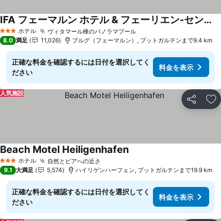
IFA フェーマルン ホテル & フェーリエン-セントラム
料金を表示
ホテル
ヴィタマール棟のパノラマプール
料金を表示
3 ホテルのランク
8.0
満足
11,026
ブルグ（フェーマルン）, プットガルテンまで9.4 km
正確な料金を確認するには日付を選択してく
料金を表示
ださい
人気施設
シェア
お
Beach Motel Heiligenhafen
料金を表示
ホテル
自然とピアへの近さ
料金を表示
3 ホテルのランク
9.1
大満足
5,574
ハイリゲンハーフェン, プットガルテンまで19.9 km
正確な料金を確認するには日付を選択してく
料金を表示
ださい