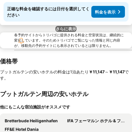
正確な料金を確認するには日付を選択してく
料金を表示
ださい
さらに表示
各予約サイトからトリバゴに提供される料金と空室状況は、継続的に
変化しています。そのためトリバゴでご覧になった情報と同じ内容
が、移動先の予約サイトにも表示されているとは限りません。
価格帯
プットガルテンの安いホテルの料金は1泊あたり
‎￥11,147
～
‎￥11,147
で
す。
プットガルテン周辺の安いホテル
他にもこんな宿泊施設がオススメです
Bretterbude Heiligenhafen
IFA フェーマルン ホテル & フェーリエン-セントラム
FF&E Hotel Dania