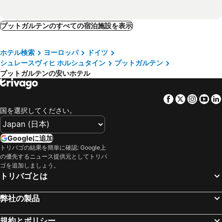
プットガルテンのすべての宿泊施設を表示
ホテル検索
ヨーロッパ
ドイツ
シュレースヴィヒ ホルシュタイン
プットガルテン
プットガルテンの安いホテル
Facebook
Twitter
Insta
Yo
国を選択してください。
Googleに追加
トリバゴの結果を簡単に確認: Google上
の優先するニュース提供元としてトリバ
ゴを追加しましょう。
トリバゴとは
弊社の製品
規約とポリシー