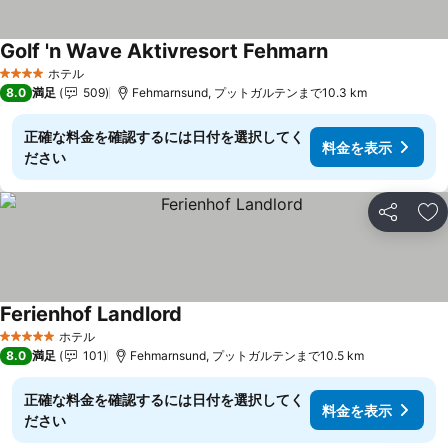
Golf 'n Wave Aktivresort Fehmarn
料金を表示
ホテル
4 ホテルのランク
8.0
満足
509
Fehmarnsund, プットガルテンまで10.3 km
正確な料金を確認するには日付を選択してく
料金を表示
ださい
シェア
お
Ferienhof Landlord
料金を表示
ホテル
5 ホテルのランク
8.0
満足
101
Fehmarnsund, プットガルテンまで10.5 km
正確な料金を確認するには日付を選択してく
料金を表示
ださい