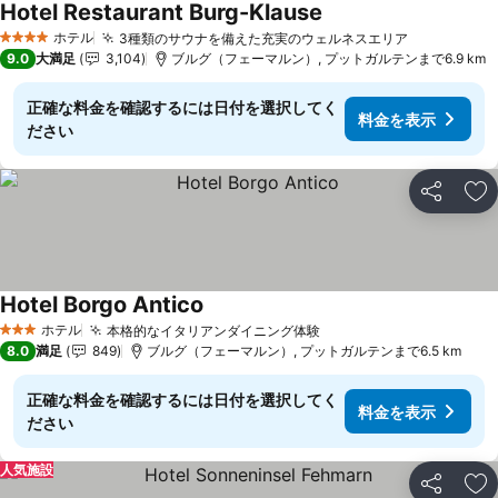
Hotel Restaurant Burg-Klause
料金を表示
ホテル
3種類のサウナを備えた充実のウェルネスエリア
料金を表示
4 ホテルのランク
9.0
大満足
3,104
ブルグ（フェーマルン）, プットガルテンまで6.9 km
正確な料金を確認するには日付を選択してく
料金を表示
ださい
シェア
お
Hotel Borgo Antico
料金を表示
ホテル
本格的なイタリアンダイニング体験
料金を表示
3 ホテルのランク
8.0
満足
849
ブルグ（フェーマルン）, プットガルテンまで6.5 km
正確な料金を確認するには日付を選択してく
料金を表示
ださい
人気施設
シェア
お