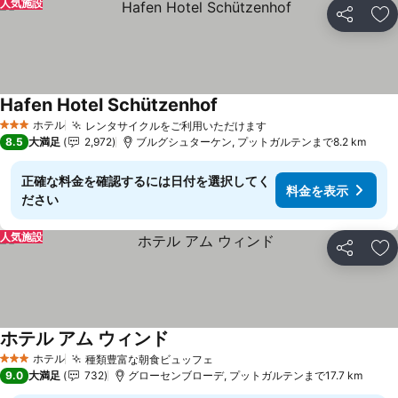
人気施設
シェア
お
Hafen Hotel Schützenhof
料金を表示
ホテル
レンタサイクルをご利用いただけます
料金を表示
3 ホテルのランク
8.5
大満足
2,972
ブルグシュターケン, プットガルテンまで8.2 km
正確な料金を確認するには日付を選択してく
料金を表示
ださい
人気施設
シェア
お
ホテル アム ウィンド
料金を表示
ホテル
種類豊富な朝食ビュッフェ
料金を表示
3 ホテルのランク
9.0
大満足
732
グローセンブローデ, プットガルテンまで17.7 km