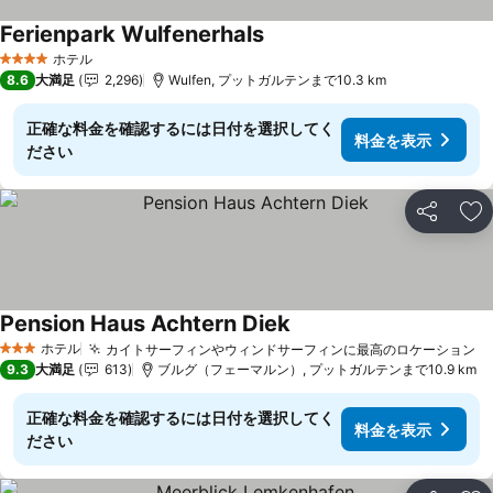
Ferienpark Wulfenerhals
料金を表示
ホテル
4 ホテルのランク
8.6
大満足
2,296
Wulfen, プットガルテンまで10.3 km
正確な料金を確認するには日付を選択してく
料金を表示
ださい
シェア
お
Pension Haus Achtern Diek
料金を表示
ホテル
カイトサーフィンやウィンドサーフィンに最高のロケーション
料
3 ホテルのランク
9.3
大満足
613
ブルグ（フェーマルン）, プットガルテンまで10.9 km
正確な料金を確認するには日付を選択してく
料金を表示
ださい