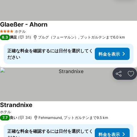
Glaeßer - Ahorn
料金を表示
ホテル
4 ホテルのランク
8.3
満足
31
ブルグ（フェーマルン）, プットガルテンまで6.0 km
正確な料金を確認するには日付を選択してく
料金を表示
ださい
シェア
お
Strandnixe
料金を表示
ホテル
7.7
良い
34
Fehmarnsund, プットガルテンまで9.5 km
正確な料金を確認するには日付を選択してく
料金を表示