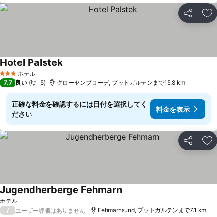
シェア
お
Hotel Palstek
料金を表示
ホテル
3 ホテルのランク
7.7
良い
5
グローセンブローデ, プットガルテンまで15.8 km
正確な料金を確認するには日付を選択してく
料金を表示
ださい
シェア
お
Jugendherberge Fehmarn
料金を表示
ホテル
/
Fehmarnsund, プットガルテンまで7.1 km
ユーザー評価はありません