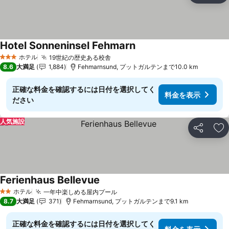
Hotel Sonneninsel Fehmarn
料金を表示
ホテル
19世紀の歴史ある校舎
料金を表示
3 ホテルのランク
8.6
大満足
1,884
Fehmarnsund, プットガルテンまで10.0 km
正確な料金を確認するには日付を選択してく
料金を表示
ださい
人気施設
シェア
お
Ferienhaus Bellevue
料金を表示
ホテル
一年中楽しめる屋内プール
料金を表示
2 ホテルのランク
8.7
大満足
371
Fehmarnsund, プットガルテンまで9.1 km
正確な料金を確認するには日付を選択してく