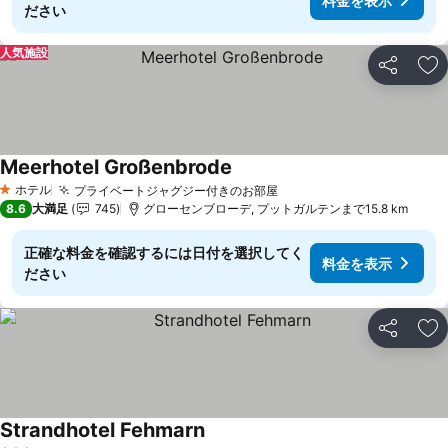
料金を表示
ださい
人気施設
シェア
お
Meerhotel Großenbrode
料金を表示
ホテル
プライベートジャグジー付きのお部屋
料金を表示
1 ホテルのランク
8.6
大満足
745
グローセンブローデ, プットガルテンまで15.8 km
正確な料金を確認するには日付を選択してく
料金を表示
ださい
シェア
お
Strandhotel Fehmarn
料金を表示