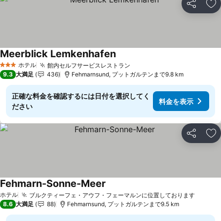
シェア
お
Meerblick Lemkenhafen
料金を表示
ホテル
館内セルフサービスレストラン
料金を表示
3 ホテルのランク
9.3
大満足
436
Fehmarnsund, プットガルテンまで9.8 km
正確な料金を確認するには日付を選択してく
料金を表示
ださい
シェア
お
Fehmarn-Sonne-Meer
料金を表示
ホテル
ブルクティーフェ・アウフ・フェーマルンに位置しております
料金を
8.6
大満足
88
Fehmarnsund, プットガルテンまで9.5 km