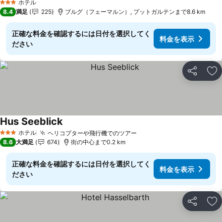
ホテル
3 ホテルのランク
8.4
満足
225
ブルグ（フェーマルン）, プットガルテンまで8.6 km
正確な料金を確認するには日付を選択してく
料金を表示
ださい
シェア
お
Hus Seeblick
料金を表示
ホテル
ヘリコプターや飛行機でのツアー
料金を表示
3 ホテルのランク
8.6
大満足
674
街の中心まで0.2 km
正確な料金を確認するには日付を選択してく
料金を表示
ださい
シェア
お