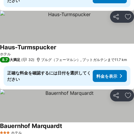
ださい
シェア
お
Haus-Turmspucker
料金を表示
ホテル
8.7
大満足
32
ブルグ（フェーマルン）, プットガルテンまで11.7 km
正確な料金を確認するには日付を選択してく
料金を表示
ださい
シェア
お
Bauernhof Marquardt
料金を表示
ホテル