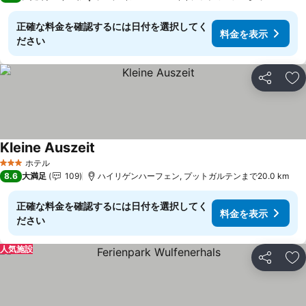
正確な料金を確認するには日付を選択してく
料金を表示
ださい
シェア
お
Kleine Auszeit
料金を表示
ホテル
3 ホテルのランク
8.6
大満足
109
ハイリゲンハーフェン, プットガルテンまで20.0 km
正確な料金を確認するには日付を選択してく
料金を表示
ださい
人気施設
シェア
お