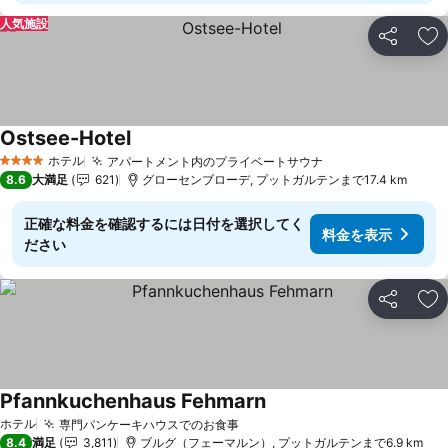
人気施設
シェア
お
Ostsee-Hotel
料金を表示
ホテル
アパートメント内のプライベートサウナ
料金を表示
4 ホテルのランク
8.6
大満足
621
グローセンブローデ, プットガルテンまで17.4 km
正確な料金を確認するには日付を選択してく
料金を表示
ださい
シェア
お
Pfannkuchenhaus Fehmarn
料金を表示
ホテル
専門パンケーキハウスでのお食事
料金を表示
8.4
満足
3,811
ブルグ（フェーマルン）, プットガルテンまで6.9 km