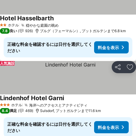
Hotel Hasselbarth
料金を表示
ホテル
穏やかな庭園の眺め
料金を表示
2 ホテルのランク
7.8
良い
926
ブルグ（フェーマルン）, プットガルテンまで6.8 km
正確な料金を確認するには日付を選択してく
料金を表示
ださい
人気施設
シェア
お
Lindenhof Hotel Garni
料金を表示
ホテル
海岸へのアクセスとアクティビティ
料金を表示
3 ホテルのランク
8.4
満足
469
Sulsdorf, プットガルテンまで11.6 km
正確な料金を確認するには日付を選択してく
料金を表示
ださい