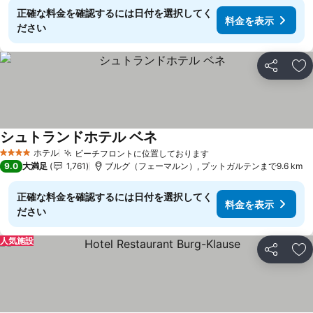
正確な料金を確認するには日付を選択してく
料金を表示
ださい
シェア
お
シュトランドホテル ベネ
料金を表示
ホテル
ビーチフロントに位置しております
料金を表示
4 ホテルのランク
9.0
大満足
1,761
ブルグ（フェーマルン）, プットガルテンまで9.6 km
正確な料金を確認するには日付を選択してく
料金を表示
ださい
人気施設
シェア
お