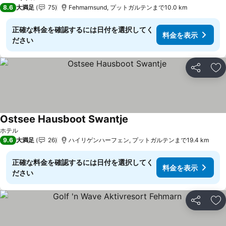
3 ホテルのランク
8.6
大満足
75
Fehmarnsund, プットガルテンまで10.0 km
正確な料金を確認するには日付を選択してく
料金を表示
ださい
シェア
お
Ostsee Hausboot Swantje
料金を表示
ホテル
9.6
大満足
26
ハイリゲンハーフェン, プットガルテンまで19.4 km
正確な料金を確認するには日付を選択してく
料金を表示
ださい
シェア
お