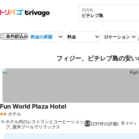
目的地
条件絞込み
料金の昇順
料金
ロケーション
フィジー、ビチレブ島の安い
Fun World Plaza Hotel
ホテル
2 ホテルのランク
ホテル内のレストランとコーヒーショッ
(231件の評価)
5.0
ナディ
プ, 屋外プールでリラックス