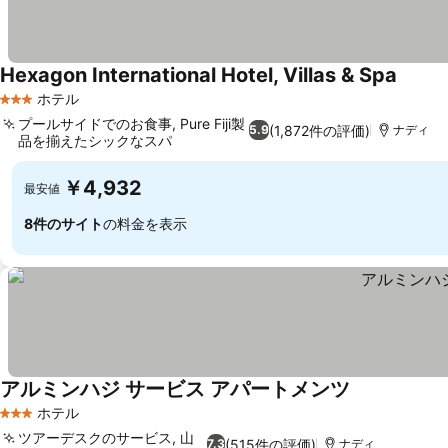
Hexagon International Hotel, Villas & Spa
ホテル
3 ホテルのランク
プールサイドでのお食事, Pure Fiji製
(1,872件の評価)
5.9
ナディ
品を揃えたシックなスパ
￥4,932
最安値
8件のサイト
の料金を表示
アルミンハジ サービス アパートメンツ
ホテル
3 ホテルのランク
ツアーデスクのサービス, 山
(515件の評価)
7.3
ナディ