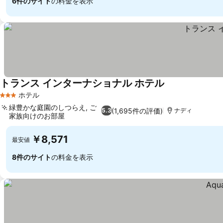
6件のサイト
の料金を表示
トランス インターナショナル ホテル
ホテル
3 ホテルのランク
緑豊かな庭園のしつらえ, ご
(1,695件の評価)
5.3
ナディ
家族向けのお部屋
￥8,571
最安値
8件のサイト
の料金を表示