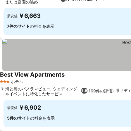
または庭園の眺め
￥6,663
最安値
7件のサイト
の料金を表示
Best View Apartments
ホテル
3 ホテルのランク
海と島のパノラマビュー, ウェディング
(169件の評価)
5.9
ナディ
やイベントに特化したサービス
￥6,902
最安値
5件のサイト
の料金を表示