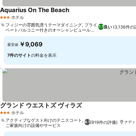
Aquarius On The Beach
ホテル
3 ホテルのランク
フィジーの雰囲気漂うテーマダイニング, プライ
良い
(3,136件の
7.7
ベートバルコニー付きのオーシャンビュールー
ム
￥9,069
最安値
7件のサイト
の料金を表示
グランド ウエストズ ヴィラズ
ホテル
3 ホテルのランク
アクティブなゲスト向けのテニスコート,
(919件の評価)
6.1
ナディ
ご家族向けの設備やサービス