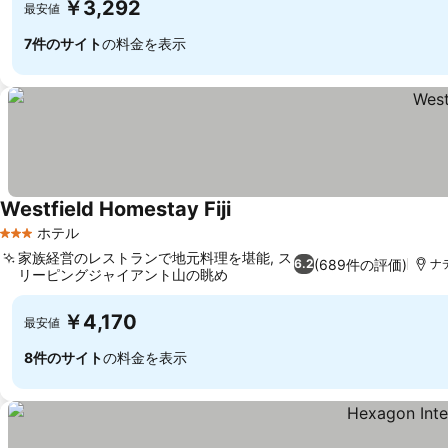
￥3,292
最安値
7件のサイト
の料金を表示
Westfield Homestay Fiji
ホテル
3 ホテルのランク
家族経営のレストランで地元料理を堪能, ス
(689件の評価)
6.2
ナ
リーピングジャイアント山の眺め
￥4,170
最安値
8件のサイト
の料金を表示