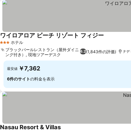
ワイロアロア ビーチ リゾート フィジー
ホテル
3 ホテルのランク
ブラックパールレストラン（屋外ダイニ
(1,843件の評価)
6.2
ナデ
ング付き）, 現地ツアーデスク
￥7,362
最安値
6件のサイト
の料金を表示
Nasau Resort & Villas