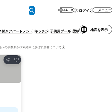
JA · ￥
メニュー
ログイン
地図を表示
ス付きアパートメント
キッチン
子供用プール
柔軟なキャンセルポリシ
社への手数料が検索結果に及ぼす影響について
お気に入りに追加
シェア