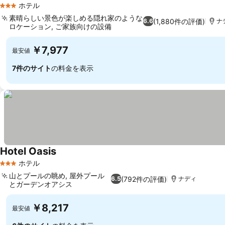
ホテル
3 ホテルのランク
素晴らしい景色が楽しめる隠れ家のような
(1,880件の評価)
6.6
ナ
ロケーション, ご家族向けの設備
￥7,977
最安値
7件のサイト
の料金を表示
Hotel Oasis
ホテル
3 ホテルのランク
山とプールの眺め, 屋外プール
(792件の評価)
6.5
ナディ
とガーデンオアシス
￥8,217
最安値