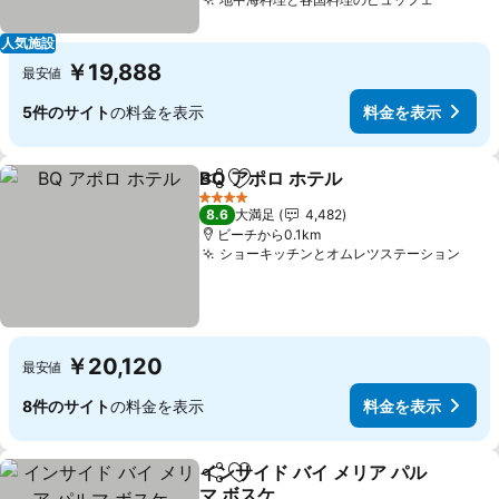
人気施設
￥19,888
最安値
5件のサイト
の料金を表示
料金を表示
BQ アポロ ホテル
シェア
お気に入りに追加
4 ホテルのランク
8.6
大満足
4,482
ビーチから0.1km
ショーキッチンとオムレツステーション
￥20,120
最安値
8件のサイト
の料金を表示
料金を表示
インサイド バイ メリア パル
シェア
お気に入りに追加
マ ボスケ