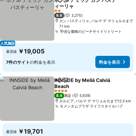
ホテル アミック カン パステ
シェア
お気に入りに追加
ィーリャ
2 ホテルのランク
6.6
3,270
カン パスティリャ, パルマ デ マリョルカまで
7.1 km
手頃な価格のビーチサイドリトリート
人気施設
￥19,005
最安値
7件のサイト
の料金を表示
料金を表示
INNSiDE by Meliá Calviá
シェア
お気に入りに追加
Beach
4 ホテルのランク
8.4
満足
5,638
カルビア, パルマ デ マリョルカまで12.3 km
モメンタムプラザ ライフスタイルハブ
￥19,701
最安値