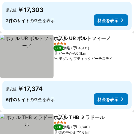
￥17,303
最安値
2件のサイト
の料金を表示
料金を表示
ホテル UR ポルトフィーノ
シェア
お気に入りに追加
4 ホテルのランク
8.3
満足
4,931
ビーチから0.1km
モダンなブティックビーチステイ
￥17,374
最安値
6件のサイト
の料金を表示
料金を表示
ホテル THB ミラドール
シェア
お気に入りに追加
4 ホテルのランク
8.0
満足
3,640
街の中心まで1.6 km