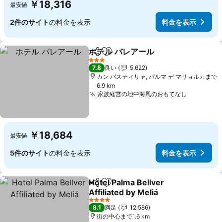
￥18,316
最安値
2件のサイト
の料金を表示
料金を表示
ホテル バレアール
シェア
お気に入りに追加
3 ホテルのランク
7.8
良い
5,622
カン パスティリャ, パルマ デ マリョルカまで
6.9 km
家族経営の地中海風のおもてなし
￥18,684
最安値
5件のサイト
の料金を表示
料金を表示
Hotel Palma Bellver
シェア
お気に入りに追加
Affiliated by Meliá
4 ホテルのランク
8.1
満足
12,586
街の中心まで1.6 km