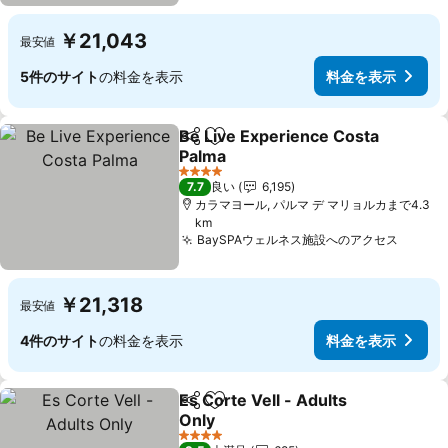
￥21,043
最安値
5件のサイト
の料金を表示
料金を表示
Be Live Experience Costa
シェア
お気に入りに追加
Palma
4 ホテルのランク
7.7
良い
6,195
カラマヨール, パルマ デ マリョルカまで4.3
km
BaySPAウェルネス施設へのアクセス
￥21,318
最安値
4件のサイト
の料金を表示
料金を表示
Es Corte Vell - Adults
シェア
お気に入りに追加
Only
4 ホテルのランク