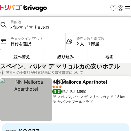
お気に入り
ログイ
メ
目的地
パルマ デ マリョルカ
チェックイン/アウト
滞在人数と部屋数
日付を選択
2 人、1 部屋
並べ替え
絞り込み
地図
スペイン、パルマ デ マリョルカの安いホテル
弊社への手数料が検索結果に及ぼす影響について
INN Mallorca Aparthotel
シェア
お気に入りに追加
3 ホテルのランク
8.3
満足
1,865
マガルフ, パルマ デ マリョルカまで11.8 km
サバンナプールクラブ