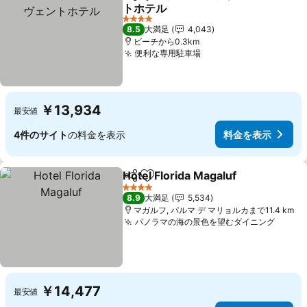
シェア
お気に入りに追加
トホテル
4 ホテルのランク
8.5
大満足
4,043
ビーチから0.3km
便利な専用駐車場
￥13,934
最安値
4件のサイト
の料金を表示
料金を表示
Hotel Florida Magaluf
シェア
お気に入りに追加
4 ホテルのランク
8.9
大満足
5,534
マガルフ, パルマ デ マリョルカまで11.4 km
パノラマの海の景色を望むダイニング
￥14,477
最安値