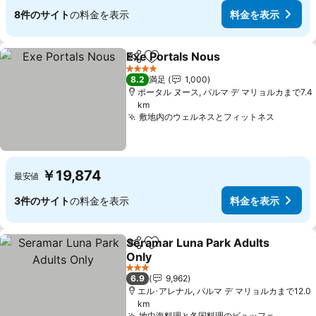
8件のサイト
の料金を表示
料金を表示
Exe Portals Nous
シェア
お気に入りに追加
4 ホテルのランク
8.2
満足
1,000
ポータル ヌース, パルマ デ マリョルカまで7.4
km
敷地内のウェルネスとフィットネス
￥19,874
最安値
3件のサイト
の料金を表示
料金を表示
Seramar Luna Park Adults
シェア
お気に入りに追加
Only
3 ホテルのランク
6.9
9,962
エル･アレナル, パルマ デ マリョルカまで12.0
km
地中海料理と各国料理のビュッフェ