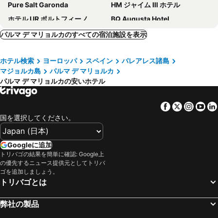
Pure Salt Garonda
HM ジャイム Ⅲ ホテル
ホテル UR ポルトフィーノ
BQ Augusta Hotel
BQ ベルベデーレ ホテル
ホテル ジョアン ミロ
パルマ デ マリョルカのすべての宿泊施設を表示
Pure Salt Port Adriano
Meliá Palma Bay
ホテル検索
ヨーロッパ
スペイン
バレアレス諸島
Hotel Don Pepe - Adults Only
ホテル イスラ マヨルカ & スパ
マジョルカ島
パルマ デ マリョルカ
GPRO Valparaiso Palace & Spa
Hotel Aya
パルマ デ マリョルカの安いホテル
Meliá Palma Marina
Belle Marivent Boutique Hotel
ホテル パラディウム
Hotel Amic Colón
Facebook
Twitter
Insta
Yo
国を選択してください。
ホテル スルバラン
Hotel Bordoy Continental Palma
Boutique Hotel Petit Montision
Petit Palace Hotel Tres
Googleに追加
ホテル アルマダムス
ホテル パラウ サ フォント
トリバゴの結果を簡単に確認: Google上
シェラトン マヨルカ アラベラ ゴルフ ホテル
バルセロ イレタス アルバトロス - アダルツ オンリー
の優先するニュース提供元としてトリバ
ゴを追加しましょう。
Europe Playa Marina - Adults Only
ホテル イリュージョン カルマ & スパ
トリバゴとは
BQ アグアマリナ ブティック ホテル
THB El Cid
FERGUS Style Palma Beach
イベロスター クリスティーナ
弊社の製品
LTI リャウト パレス ホテル & スパ
Elba Sunset Mallorca Thalasso Spa