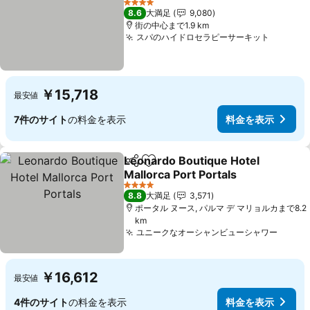
4 ホテルのランク
8.6
大満足
9,080
街の中心まで1.9 km
スパのハイドロセラピーサーキット
￥15,718
最安値
7件のサイト
の料金を表示
料金を表示
Leonardo Boutique Hotel
シェア
お気に入りに追加
Mallorca Port Portals
4 ホテルのランク
8.8
大満足
3,571
ポータル ヌース, パルマ デ マリョルカまで8.2
km
ユニークなオーシャンビューシャワー
￥16,612
最安値
4件のサイト
の料金を表示
料金を表示