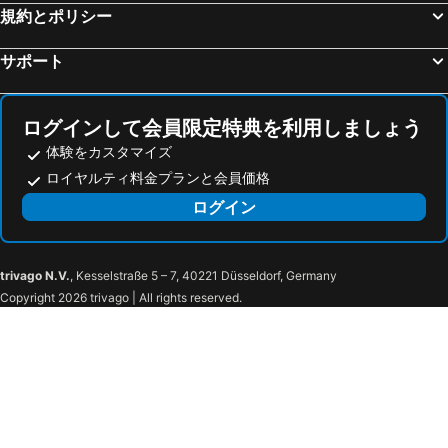
規約とポリシー
Alua Calvia Mallorca
ホテル アミック ホリゾンテ
Es Princep
HM Palma Blanc
サポート
ホテル アベルックス
プチ パレス ホテル トレス
Catalonia Majórica
JS Palma Plaza
ログインして会員限定特典を利用しましょう
ホテル THB ミラドール
Puro Hotel Oasis Urbano
体験をカスタマイズ
tent Arenal
Ca n'Alexandre - Adults Only
ロイヤルティ料金プランと会員価格
Can Cera Hotel
Antiguo Brondo Selfcheck-in Smart Rooms
ログイン
Brondo Architect Hotel
Hotel Can Cirera
Nivia Born Boutique Hotel
Can Savella - Turismo de Interior
trivago N.V.
, Kesselstraße 5 – 7, 40221 Düsseldorf, Germany
Hotel Antigua Palma - Casa Noble
パラシオ カ サ ガレサ ホテル
Copyright 2026 trivago | All rights reserved.
Playa
Posada Terra Santa
AH Art Hotel Palma
Nobis Hotel Palma
ホテル ボルン
Palma Riad
Apuntadores 8
Portella Palma
Puro Grand Hotel
Garau Petit Hotel