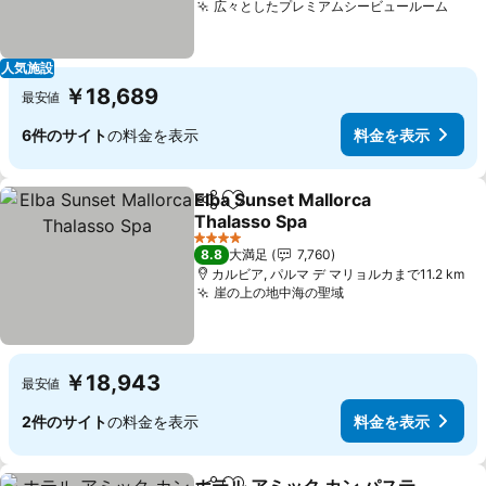
広々としたプレミアムシービュールーム
人気施設
￥18,689
最安値
6件のサイト
の料金を表示
料金を表示
Elba Sunset Mallorca
シェア
お気に入りに追加
Thalasso Spa
4 ホテルのランク
8.8
大満足
7,760
カルビア, パルマ デ マリョルカまで11.2 km
崖の上の地中海の聖域
￥18,943
最安値
2件のサイト
の料金を表示
料金を表示