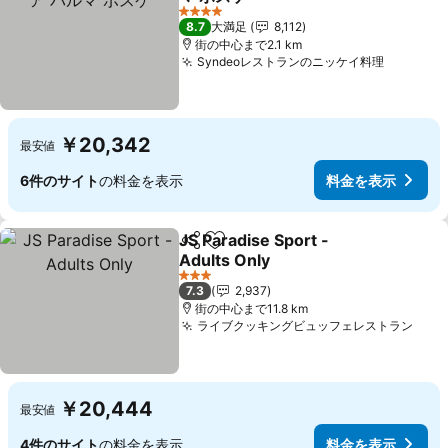
4 ホテルのランク
8.7
大満足
8,112
街の中心まで2.1 km
Syndeoレストランのニッケイ料理
￥20,342
最安値
6件のサイト
の料金を表示
料金を表示
JS Paradise Sport -
シェア
お気に入りに追加
Adults Only
3 ホテルのランク
7.3
2,937
街の中心まで11.8 km
ライブクッキングビュッフェレストラン
￥20,444
最安値
4件のサイト
の料金を表示
料金を表示