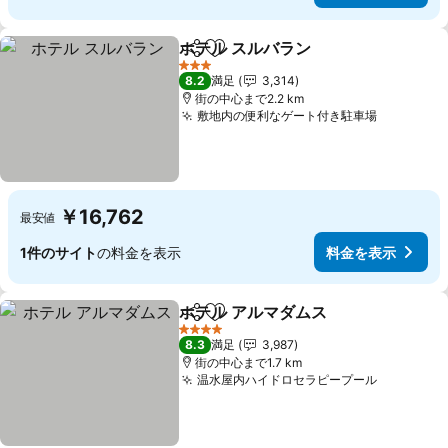
ホテル スルバラン
シェア
お気に入りに追加
3 ホテルのランク
8.2
満足
3,314
街の中心まで2.2 km
敷地内の便利なゲート付き駐車場
￥16,762
最安値
1件のサイト
の料金を表示
料金を表示
ホテル アルマダムス
シェア
お気に入りに追加
4 ホテルのランク
8.3
満足
3,987
街の中心まで1.7 km
温水屋内ハイドロセラピープール