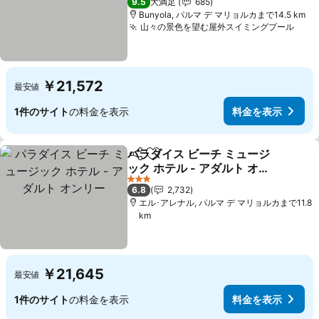
9.5
大満足
685
Bunyola, パルマ デ マリョルカまで14.5 km
山々の景色を望む屋外スイミングプール
￥21,572
最安値
1件のサイト
の料金を表示
料金を表示
パラダイス ビーチ ミュージ
シェア
お気に入りに追加
ック ホテル - アダルト オン
リー
3 ホテルのランク
6.8
2,732
エル･アレナル, パルマ デ マリョルカまで11.8
km
￥21,645
最安値
1件のサイト
の料金を表示
料金を表示