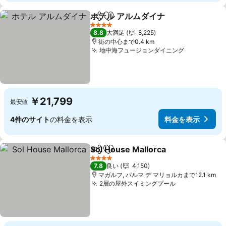
ホテル アルムダイナ
シェア
お気に入りに追加
4 ホテルのランク
8.8
大満足
8,225
街の中心まで0.4 km
地中海フュージョンダイニング
￥21,799
最安値
4件のサイト
の料金を表示
料金を表示
Sol House Mallorca
シェア
お気に入りに追加
4 ホテルのランク
7.8
良い
4,150
マガルフ, パルマ デ マリョルカまで12.1 km
2層の屋外スイミングプール