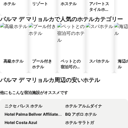
ホテル
リゾート
ホステル
アパートス
タイルホテ
ル
パルマ デ マリョルカで人気のホテルカテゴリー
高級ホテル
プール付き
ペットとの
スパホテル
海辺
ホテル
宿泊可のホ
ル
テル
パルマ デ マリョルカ周辺の安いホテル
他にもこんな宿泊施設がオススメです
ニクセ パレス ホテル
ホテル アルムダイナ
Hotel Palma Bellver Affiliated by Meliá
BQ アポロ ホテル
Hotel Costa Azul
ホテル サラトガ