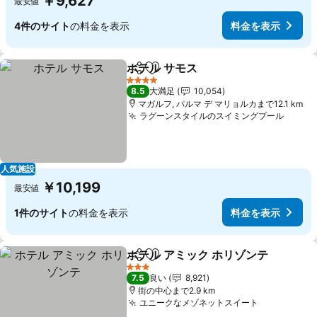
￥9,627
最安値
4件のサイト
の料金を表示
料金を表示
ホテル サモス
シェア
お気に入りに追加
4 ホテルのランク
8.5
大満足
10,054
マガルフ, パルマ デ マリョルカまで12.1 km
ラグーンスタイルのスイミングプール
人気施設
￥10,199
最安値
1件のサイト
の料金を表示
料金を表示
ホテル アミック ホリゾンテ
シェア
お気に入りに追加
3 ホテルのランク
7.5
良い
8,921
街の中心まで2.9 km
ユニークなメゾネットスイート