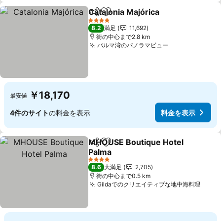
Catalonia Majórica
シェア
お気に入りに追加
4 ホテルのランク
8.2
満足
11,692
街の中心まで2.8 km
パルマ湾のパノラマビュー
￥18,170
最安値
4件のサイト
の料金を表示
料金を表示
MHOUSE Boutique Hotel
シェア
お気に入りに追加
Palma
4 ホテルのランク
8.6
大満足
2,705
街の中心まで0.5 km
Gildaでのクリエイティブな地中海料理