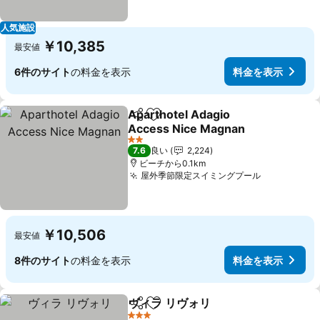
人気施設
￥10,385
最安値
6件のサイト
の料金を表示
料金を表示
Aparthotel Adagio
シェア
お気に入りに追加
Access Nice Magnan
料金を表示
2 ホテルのランク
7.6
良い
2,224
ビーチから0.1km
屋外季節限定スイミングプール
料金を表示
￥10,506
最安値
8件のサイト
の料金を表示
料金を表示
ヴィラ リヴォリ
シェア
お気に入りに追加
料金を表示