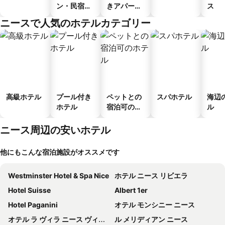
ン・民宿・
きアパート
ス
ゲストハウ
メント
ニースで人気のホテルカテゴリー
ス
高級ホテル
プール付き
ペットとの
スパホテル
海辺
ホテル
宿泊可のホ
ル
テル
ニース周辺の安いホテル
他にもこんな宿泊施設がオススメです
Westminster Hotel & Spa Nice
ホテル ニース リビエラ
Hotel Suisse
Albert 1er
Hotel Paganini
オテル モンシニー ニース
オテル ラ ヴィラ ニース ヴィクトル ユーゴー
ル メリディアン ニース