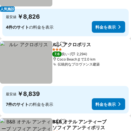
人気施設
￥8,826
最安値
4件のサイト
の料金を表示
料金を表示
ルレ アクロポリス
シェア
お気に入りに追加
料金を表
3 ホテルのランク
7.6
良い
2,294
Coco Beachまで2.0 km
伝統的なプロヴァンス建築
料金を表示
￥8,839
最安値
7件のサイト
の料金を表示
料金を表示
B&B オテル アンティーブ
シェア
お気に入りに追加
ソフィア アンティポリス