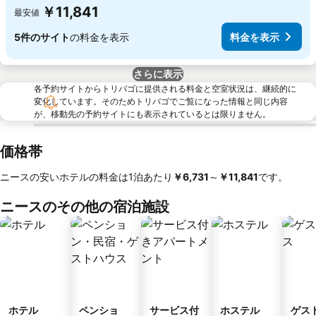
￥11,841
最安値
5件のサイト
の料金を表示
料金を表示
さらに表示
各予約サイトからトリバゴに提供される料金と空室状況は、継続的に
変化しています。そのためトリバゴでご覧になった情報と同じ内容
が、移動先の予約サイトにも表示されているとは限りません。
価格帯
ニースの安いホテルの料金は1泊あたり
‎￥6,731
～
‎￥11,841
です。
ニースのその他の宿泊施設
ホテル
ペンショ
サービス付
ホステル
ゲス