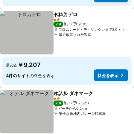
トロカデロ
シェア
お気に入りに追加
料金を表示
2 ホテルのランク
7.9
良い
9,105
プロムナード・デ・ザングレまで2.0 km
最近改装された客室
料金を表示
￥9,207
最安値
4件のサイト
の料金を表示
料金を表示
オテル ダネマーク
シェア
お気に入りに追加
料金を表
2 ホテルのランク
7.8
良い
2,021
ビーチから0.2km
安全な敷地内ガレージ駐車場
料金を表示