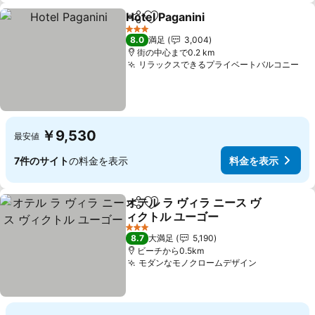
Hotel Paganini
シェア
お気に入りに追加
料金を表示
3 ホテルのランク
8.0
満足
3,004
街の中心まで0.2 km
リラックスできるプライベートバルコニー
料
￥9,530
最安値
7件のサイト
の料金を表示
料金を表示
オテル ラ ヴィラ ニース ヴ
シェア
お気に入りに追加
ィクトル ユーゴー
料金を表示
3 ホテルのランク
8.7
大満足
5,190
ビーチから0.5km
モダンなモノクロームデザイン
料金を表示