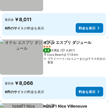
￥8,011
最安値
8件のサイト
の料金を表示
料金を表示
オテル エスプリ ダジュール
シェア
お気に入りに追加
3 ホテルのランク
8.8
大満足
4,807
Coco Beachまで1.9 km
プライベートバルコニーまたはテラス付きの
客室
￥8,066
最安値
8件のサイト
の料金を表示
料金を表示
hotelF1 Nice Villeneuve