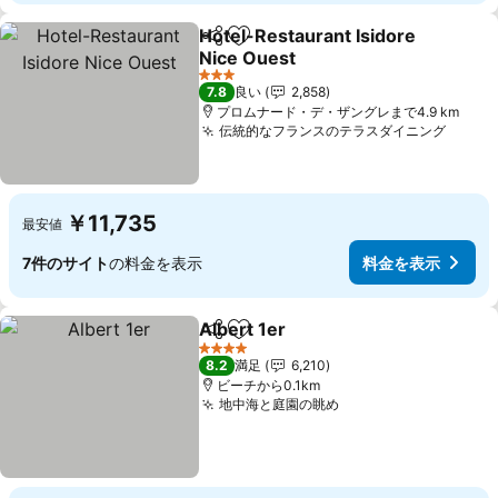
Hotel-Restaurant Isidore
シェア
お気に入りに追加
Nice Ouest
料金を表示
3 ホテルのランク
7.8
良い
2,858
プロムナード・デ・ザングレまで4.9 km
伝統的なフランスのテラスダイニング
料金
￥11,735
最安値
7件のサイト
の料金を表示
料金を表示
Albert 1er
シェア
お気に入りに追加
料金を表示
4 ホテルのランク
8.2
満足
6,210
ビーチから0.1km
地中海と庭園の眺め
料金を表示