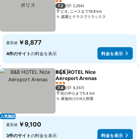
料金を表示
2 ホテルのランク
7.2
2,264
ビオ, ニースまで18.8 km
庭園とテラスでリラックス
料金を表示
￥8,877
最安値
4件のサイト
の料金を表示
料金を表示
B&B HOTEL Nice
シェア
お気に入りに追加
Aéroport Arenas
料金を表示
3 ホテルのランク
7.4
9,357
街の中心まで5.4 km
家族向けの4人部屋
料金を表示
人気施設
￥9,100
最安値
3件のサイト
の料金を表示
料金を表示