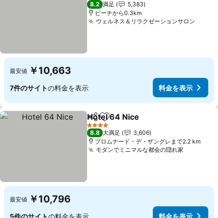
3 ホテルのランク
8.2
満足
5,383
ビーチから0.3km
ウェルネス＆リラクゼーションサロン
料金
￥10,663
最安値
7件のサイト
の料金を表示
料金を表示
Hotel 64 Nice
シェア
お気に入りに追加
料金を表示
4 ホテルのランク
8.8
大満足
3,606
プロムナード・デ・ザングレまで2.2 km
モダンでミニマルな都会の隠れ家
料金を表
￥10,796
最安値
5件のサイト
の料金を表示
料金を表示