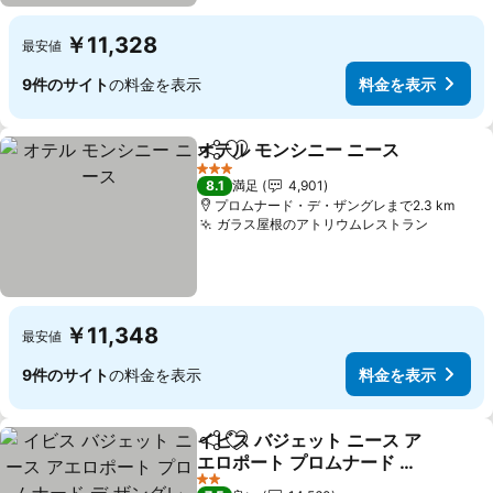
￥11,328
最安値
9件のサイト
の料金を表示
料金を表示
オテル モンシニー ニース
シェア
お気に入りに追加
料
3 ホテルのランク
8.1
満足
4,901
プロムナード・デ・ザングレまで2.3 km
ガラス屋根のアトリウムレストラン
料金を
￥11,348
最安値
9件のサイト
の料金を表示
料金を表示
イビス バジェット ニース ア
シェア
お気に入りに追加
エロポート プロムナード デ
ザングレ
料金を表示
2 ホテルのランク