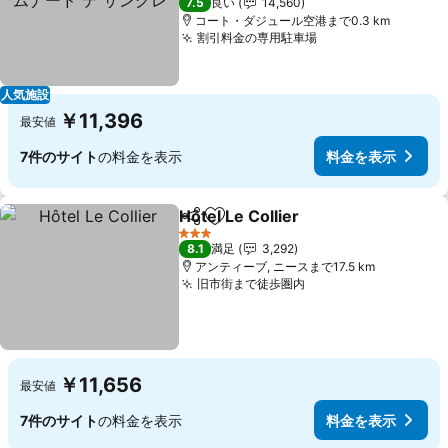
7.5
良い
14,560
コート・ダジュール空港まで0.3 km
割引料金の専用駐車場
料金を表示
人気施設
￥11,396
最安値
7件のサイト
の料金を表示
料金を表示
Hôtel Le Collier
シェア
お気に入りに追加
料金を表示
3 ホテルのランク
8.1
満足
3,292
アンティーブ, ニースまで17.5 km
旧市街まで徒歩圏内
料金を表示
￥11,656
最安値
7件のサイト
の料金を表示
料金を表示