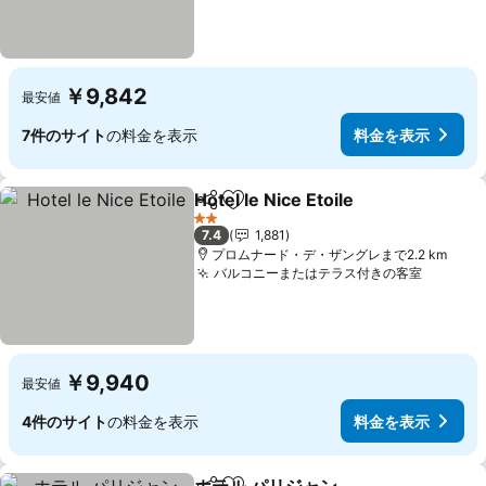
￥9,842
最安値
7件のサイト
の料金を表示
料金を表示
Hotel le Nice Etoile
シェア
お気に入りに追加
料金を
2 ホテルのランク
7.4
1,881
プロムナード・デ・ザングレまで2.2 km
バルコニーまたはテラス付きの客室
料金を
￥9,940
最安値
4件のサイト
の料金を表示
料金を表示