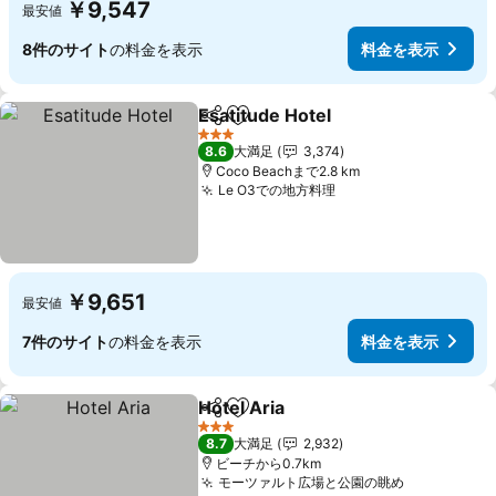
￥9,547
最安値
8件のサイト
の料金を表示
料金を表示
Esatitude Hotel
シェア
お気に入りに追加
料金を表示
3 ホテルのランク
8.6
大満足
3,374
Coco Beachまで2.8 km
Le O3での地方料理
料金を表示
￥9,651
最安値
7件のサイト
の料金を表示
料金を表示
Hotel Aria
シェア
お気に入りに追加
料金を表示
3 ホテルのランク
8.7
大満足
2,932
ビーチから0.7km
モーツァルト広場と公園の眺め
料金を表示