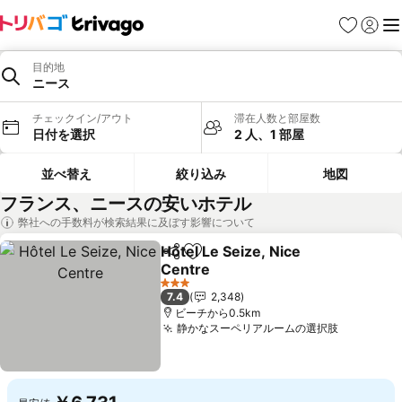
お気に入り
ログイ
メ
目的地
ニース
チェックイン/アウト
滞在人数と部屋数
日付を選択
2 人、1 部屋
並べ替え
絞り込み
地図
フランス、ニースの安いホテル
弊社への手数料が検索結果に及ぼす影響について
Hôtel Le Seize, Nice
シェア
お気に入りに追加
Centre
料金を表示
3 ホテルのランク
7.4
2,348
ビーチから0.5km
静かなスーペリアルームの選択肢
料金を表