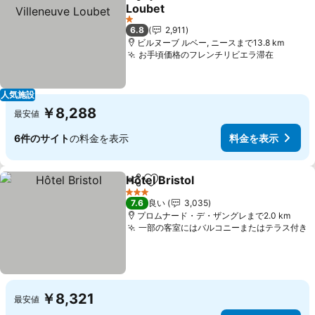
シェア
お気に入りに追加
Loubet
料金を表示
1 ホテルのランク
6.8
2,911
ビルヌーブ ルベー, ニースまで13.8 km
お手頃価格のフレンチリビエラ滞在
料金を
人気施設
￥8,288
最安値
6件のサイト
の料金を表示
料金を表示
Hôtel Bristol
シェア
お気に入りに追加
料金を表示
3 ホテルのランク
7.6
良い
3,035
プロムナード・デ・ザングレまで2.0 km
一部の客室にはバルコニーまたはテラス付き
￥8,321
最安値