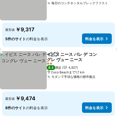
毎日のコンチネンタルブレックファスト
料金
￥9,317
最安値
5件のサイト
の料金を表示
料金を表示
イビス ニース パレ デ コン
シェア
お気に入りに追加
グレ ヴュー ニース
料金を表示
2 ホテルのランク
8.3
満足
4,927
Coco Beachまで1.7 km
モダンで手頃な価格の都市拠点
料金を表示
￥9,474
最安値
8件のサイト
の料金を表示
料金を表示