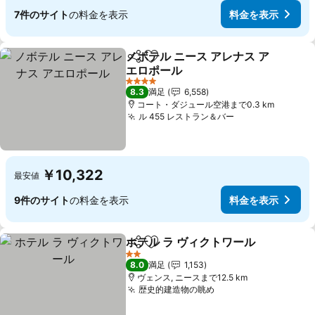
7件のサイト
の料金を表示
料金を表示
ノボテル ニース アレナス ア
シェア
お気に入りに追加
エロポール
料金を表示
4 ホテルのランク
8.3
満足
6,558
コート・ダジュール空港まで0.3 km
ル 455 レストラン＆バー
料金を表示
￥10,322
最安値
9件のサイト
の料金を表示
料金を表示
ホテル ラ ヴィクトワール
シェア
お気に入りに追加
料
2 ホテルのランク
8.0
満足
1,153
ヴェンス, ニースまで12.5 km
歴史的建造物の眺め
料金を表示