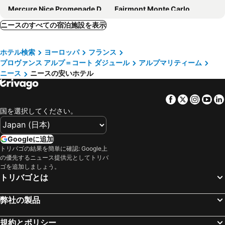
Mercure Nice Promenade Des Anglais
Fairmont Monte Carlo
オテル バカンス ブルー ル ロイヤル
イビス ニース サントル ガール
ニースのすべての宿泊施設を表示
オテル アストン ラ スカラ
Hotel 66 Nice
ホテル検索
ヨーロッパ
フランス
Nice Excelsior Centre ville by HappyCulture
ノボテル ニース アレナス アエロポール
プロヴァンス アルプ＝コート ダジュール
アルプマリティーム
ルレ アクロポリス
ibis budget Nice Californie Lenval
ニース
ニースの安いホテル
ヴィラ リヴォリ
Mercure Nice Centre Grimaldi
ホテル オーステンデ
Hôtel Apollinaire Nice
Facebook
Twitter
Insta
Yo
Sheraton Nice
Hotel Le Negresco
国を選択してください。
Ibis Styles Nice Centre Gare
Mercure Nice Marché Aux Fleurs
Googleに追加
オテル ド スエード
Hôtel Normandie
トリバゴの結果を簡単に確認: Google上
ホテル モンテカルロ ベイ
Hôtel Bristol
の優先するニュース提供元としてトリバ
ゴを追加しましょう。
オテル ユニヴェール
ホテル ポート パレス
トリバゴとは
ル サン ポール オテル
Hotel West End
Hotel 64 Nice
ホテル ボー リヴァージュ
弊社の製品
Hôtel Belle Meunière
Holiday Inn Nice By Ihg
規約とポリシー