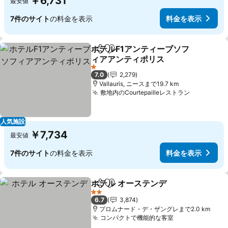
￥6,731
最安値
7件のサイト
の料金を表示
料金を表示
ホテルF1アンティーブソフ
シェア
お気に入りに追加
ィアアンティポリス
料金を表示
1 ホテルのランク
7.0
2,279
Vallauris, ニースまで19.7 km
敷地内のCourtepailleレストラン
料金を表
人気施設
￥7,734
最安値
7件のサイト
の料金を表示
料金を表示
ホテル オーステンデ
シェア
お気に入りに追加
料金を
2 ホテルのランク
6.7
3,874
プロムナード・デ・ザングレまで2.0 km
コンパクトで機能的な客室
料金を表示