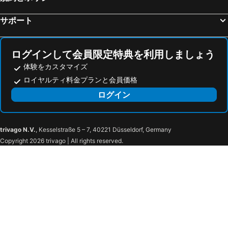
オテル ドゥ パリ モンテカルロ
Hotel Lemon
Best Western Premier Hotel Roosevelt
Hôtel Le Soleia by Inwood Hotels
サポート
Hôtel Vendôme
Hotel Busby
OKKO Hotels Nice Aéroport
ベスト ウエスタン プラス ホテル マセナ ニース
ログインして会員限定特典を利用しましょう
オテル エルミタージュ モンテカルロ
Greet Hotel Nice Aéroport Promenade des Anglais
体験をカスタマイズ
Boutique Hotel Nice Côte d'azur
Hotel Florence Nice
ロイヤルティ料金プランと会員価格
Hôtel Du Centre, un hôtel AMMI
ベスト ウエスタン アルバ ホテル
ログイン
Best Western Hotel Lakmi Nice
Amaryllis
Hôtel du Petit Louvre
Hôtel Saint Georges
trivago N.V.
, Kesselstraße 5 – 7, 40221 Düsseldorf, Germany
ベストウェスタン プラス ホテル ドゥ マドリッド
Hotel Saint Gothard
Copyright 2026 trivago | All rights reserved.
Ikonik Jean Médecin
Ikonik Jean Médecin
ESPERANCE HOTEL
トロカデロ
Olma
ibis Nice Centre Notre Dame
Hotel khla
Homelivia Av Jean Médecin
B&B HOTEL Nice Stade Riviera
Palais Ségurane Boutique Hôtel
Hôtel Nice Azur Riviera
Anantara Plaza Nice Hotel