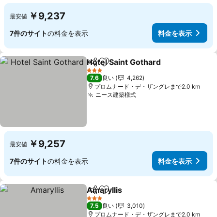
￥9,237
最安値
7件のサイト
の料金を表示
料金を表示
Hotel Saint Gothard
シェア
お気に入りに追加
料金を
3 ホテルのランク
7.6
良い
4,262
プロムナード・デ・ザングレまで2.0 km
ニース建築様式
料金を表示
￥9,257
最安値
7件のサイト
の料金を表示
料金を表示
Amaryllis
シェア
お気に入りに追加
料金を表示
3 ホテルのランク
7.5
良い
3,010
プロムナード・デ・ザングレまで2.0 km