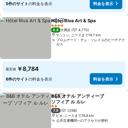
5件のサイト
の料金を表示
料金を表示
Hôtel Riva Art & Spa
シェア
お気に入りに追加
料金を
4 ホテルのランク
8.8
大満足
4,770
マントン, ニースまで19.7 km
プロムナード・デュ・ソレイユのビーチアク
セス
￥8,784
最安値
6件のサイト
の料金を表示
料金を表示
B&B オテル アンティーブ
シェア
お気に入りに追加
ソフィア ル ルレ
料金を表示
2 ホテルのランク
7.0
1,098
ビオ, ニースまで18.8 km
公共交通機関へのアクセスが便利
料金を表