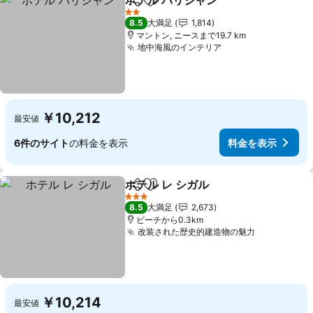
ホテル パリジャン
シェア
お気に入りに追加
料金を表
2 ホテルのランク
8.5
大満足
1,814
マントン, ニースまで19.7 km
地中海風のインテリア
料金を表示
￥10,212
最安値
6件のサイト
の料金を表示
料金を表示
ホテル レ シガル
シェア
お気に入りに追加
料金を表示
3 ホテルのランク
8.5
大満足
2,673
ビーチから0.3km
改装された歴史的建造物の魅力
料金を表示
￥10,214
最安値