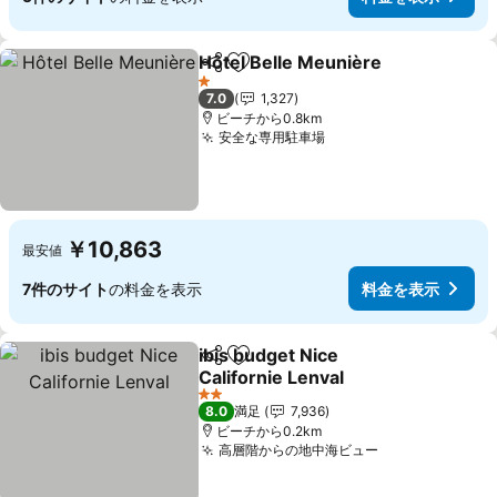
Hôtel Belle Meunière
シェア
お気に入りに追加
料金
1 ホテルのランク
7.0
1,327
ビーチから0.8km
安全な専用駐車場
料金を表示
￥10,863
最安値
7件のサイト
の料金を表示
料金を表示
ibis budget Nice
シェア
お気に入りに追加
Californie Lenval
料金を表示
2 ホテルのランク
8.0
満足
7,936
ビーチから0.2km
高層階からの地中海ビュー
料金を表示