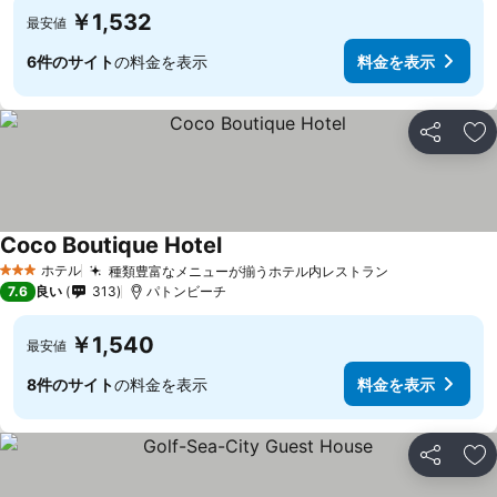
￥1,532
最安値
6件のサイト
の料金を表示
料金を表示
シェア
お
Coco Boutique Hotel
料金を表示
ホテル
種類豊富なメニューが揃うホテル内レストラン
料金を表示
3 ホテルのランク
7.6
良い
313
パトンビーチ
￥1,540
最安値
8件のサイト
の料金を表示
料金を表示
シェア
お