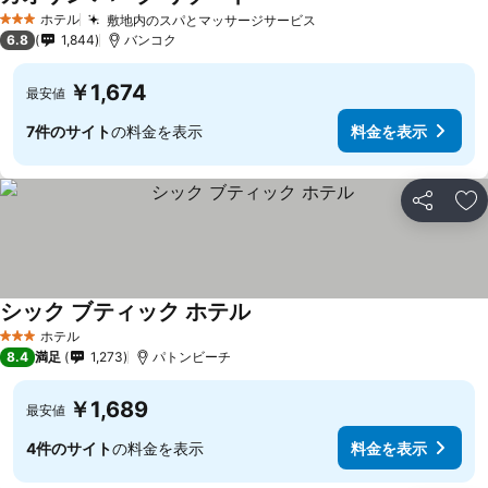
料金を表示
ホテル
敷地内のスパとマッサージサービス
料金を表示
3 ホテルのランク
6.8
1,844
バンコク
￥1,674
最安値
7件のサイト
の料金を表示
料金を表示
シェア
お
シック ブティック ホテル
料金を表示
ホテル
3 ホテルのランク
8.4
満足
1,273
パトンビーチ
￥1,689
最安値
4件のサイト
の料金を表示
料金を表示