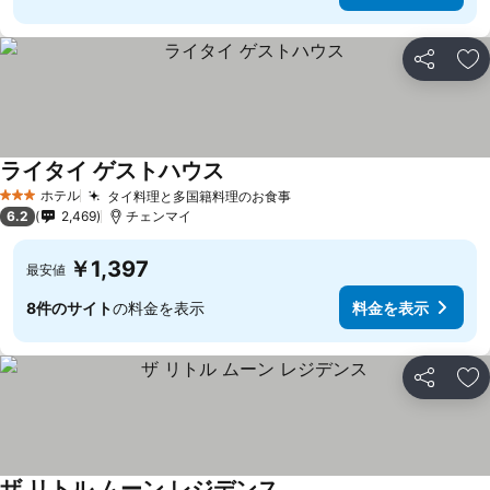
シェア
お
ライタイ ゲストハウス
料金を表示
ホテル
タイ料理と多国籍料理のお食事
料金を表示
3 ホテルのランク
6.2
2,469
チェンマイ
￥1,397
最安値
8件のサイト
の料金を表示
料金を表示
シェア
お
ザ リトル ムーン レジデンス