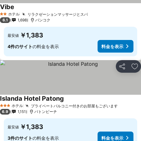
Vibe
料金を表示
ホテル
リラクゼーションマッサージとスパ
料金を表示
2 ホテルのランク
6.1
1,698
バンコク
￥1,383
最安値
4件のサイト
の料金を表示
料金を表示
シェア
お
Islanda Hotel Patong
料金を表示
ホテル
プライベートバルコニー付きのお部屋もございます
料金を表
3 ホテルのランク
6.9
1,151
パトンビーチ
￥1,383
最安値
3件のサイト
の料金を表示
料金を表示