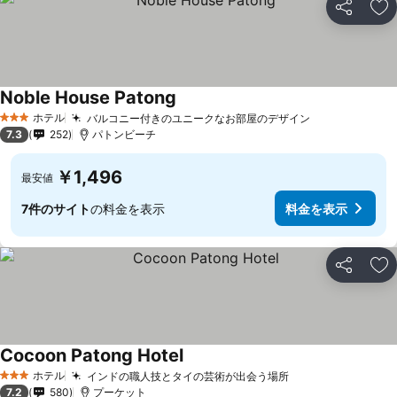
シェア
お
Noble House Patong
料金を表示
ホテル
バルコニー付きのユニークなお部屋のデザイン
料金を表示
3 ホテルのランク
7.3
252
パトンビーチ
￥1,496
最安値
7件のサイト
の料金を表示
料金を表示
シェア
お
Cocoon Patong Hotel
料金を表示
ホテル
インドの職人技とタイの芸術が出会う場所
料金を表示
3 ホテルのランク
7.2
580
プーケット