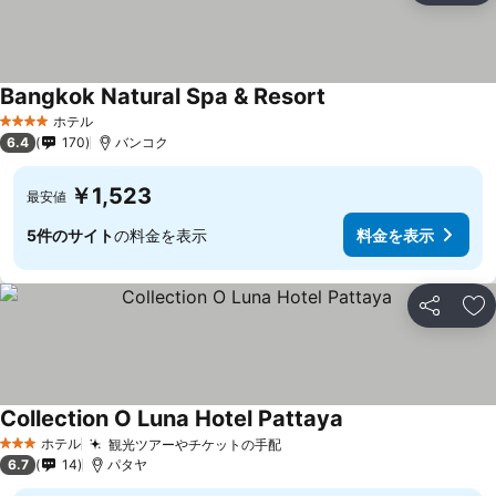
Bangkok Natural Spa & Resort
料金を表示
ホテル
4 ホテルのランク
6.4
170
バンコク
￥1,523
最安値
5件のサイト
の料金を表示
料金を表示
シェア
お
Collection O Luna Hotel Pattaya
料金を表示
ホテル
観光ツアーやチケットの手配
料金を表示
3 ホテルのランク
6.7
14
パタヤ