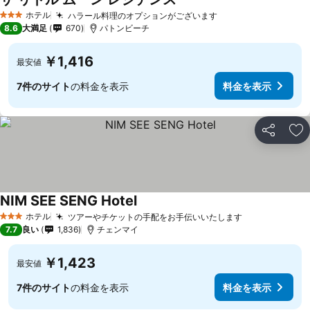
料金を表示
ホテル
ハラール料理のオプションがございます
料金を表示
3 ホテルのランク
8.6
大満足
670
パトンビーチ
￥1,416
最安値
7件のサイト
の料金を表示
料金を表示
シェア
お
NIM SEE SENG Hotel
料金を表示
ホテル
ツアーやチケットの手配をお手伝いいたします
料金を表示
3 ホテルのランク
7.7
良い
1,836
チェンマイ
￥1,423
最安値
7件のサイト
の料金を表示
料金を表示