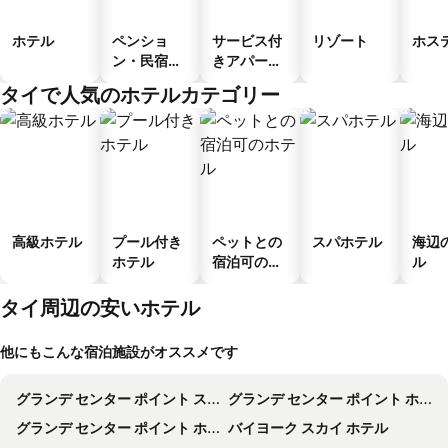
ホテル
ペンショ
サービス付
リゾート
ホス
ン・民宿・
きアパート
ゲストハウ
メント
タイで人気のホテルカテゴリー
ス
高級ホテル
プール付き
ペットとの
スパホテル
海辺
ホテル
宿泊可のホ
ル
テル
タイ周辺の安いホテル
他にもこんな宿泊施設がオススメです
グランデ センター ポイント スクンビット 55
グランデ センター ポイント ホテル ターミナル 21
グランデ センター ポイント ホテル ラチャダムリ
バイヨーク スカイ ホテル