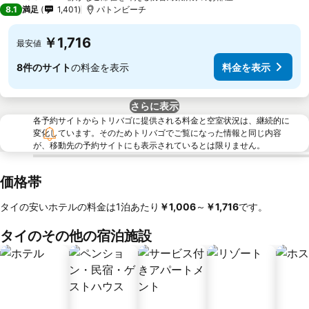
3 ホテルのランク
8.1
満足
1,401
パトンビーチ
￥1,716
最安値
8件のサイト
の料金を表示
料金を表示
さらに表示
各予約サイトからトリバゴに提供される料金と空室状況は、継続的に
変化しています。そのためトリバゴでご覧になった情報と同じ内容
が、移動先の予約サイトにも表示されているとは限りません。
価格帯
タイの安いホテルの料金は1泊あたり
‎￥1,006
～
‎￥1,716
です。
タイのその他の宿泊施設