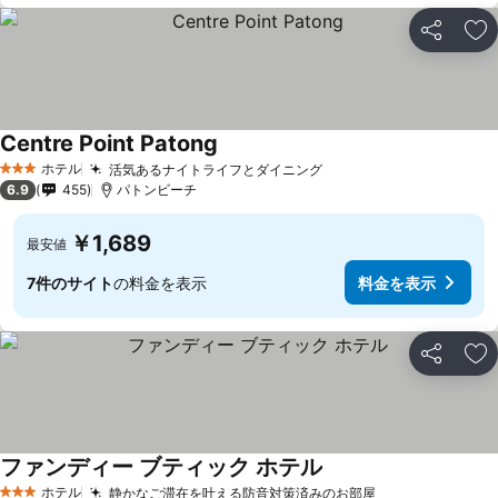
シェア
お
Centre Point Patong
料金を表示
ホテル
活気あるナイトライフとダイニング
料金を表示
3 ホテルのランク
6.9
455
パトンビーチ
￥1,689
最安値
7件のサイト
の料金を表示
料金を表示
シェア
お
ファンディー ブティック ホテル
料金を表示
ホテル
静かなご滞在を叶える防音対策済みのお部屋
料金を表示