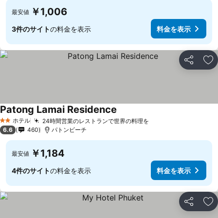
￥1,006
最安値
3件のサイト
の料金を表示
料金を表示
シェア
お
Patong Lamai Residence
料金を表示
ホテル
24時間営業のレストランで世界の料理を
料金を表示
2 ホテルのランク
6.6
460
パトンビーチ
￥1,184
最安値
4件のサイト
の料金を表示
料金を表示
シェア
お