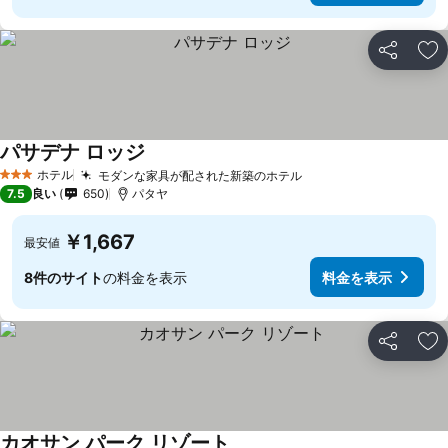
シェア
お
パサデナ ロッジ
料金を表示
ホテル
モダンな家具が配された新築のホテル
料金を表示
3 ホテルのランク
7.5
良い
650
パタヤ
￥1,667
最安値
8件のサイト
の料金を表示
料金を表示
シェア
お
カオサン パーク リゾート