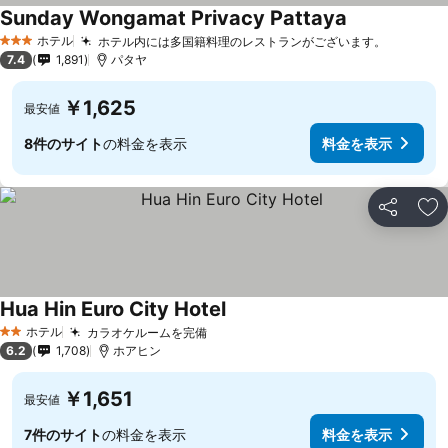
Sunday Wongamat Privacy Pattaya
料金を表示
ホテル
ホテル内には多国籍料理のレストランがございます。
料金を
3 ホテルのランク
7.4
1,891
パタヤ
￥1,625
最安値
8件のサイト
の料金を表示
料金を表示
シェア
お
Hua Hin Euro City Hotel
料金を表示
ホテル
カラオケルームを完備
料金を表示
2 ホテルのランク
6.2
1,708
ホアヒン
￥1,651
最安値
7件のサイト
の料金を表示
料金を表示