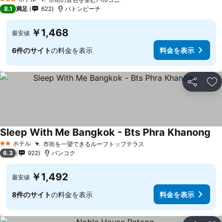
料金を表示
3 ホテルのランク
8.1
満足
622
パトンビーチ
￥1,468
最安値
6件のサイト
の料金を表示
料金を表示
シェア
お
Sleep With Me Bangkok - Bts Phra Khanong
料
ホテル
市街を一望できるルーフトップテラス
料金を表示
2 ホテルのランク
6.3
922
バンコク
￥1,492
最安値
8件のサイト
の料金を表示
料金を表示