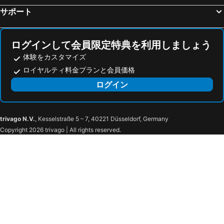
サポート
Kingston Suites Bangkok
エンポリウム スイーツ バイ チャトリウム
レンブラント ホテル スイーツ アンド タワーズ
サンシャイン ホテル アンド レジデンシズ
メルキュール バンコク マッカサン
オークラ プレステージ バンコク
ログインして会員限定特典を利用しましょう
The Rose Residence
ヴォーグ パタヤ ホテル
体験をカスタマイズ
ロイヤルティ料金プランと会員価格
ルブア アット ステート タワー
レッド プラネット バンコック アソケ
ログイン
フラマエクスクルーシブ アソーク バンコク
コンラッド・バンコク
オーガスト スイーツ
Hotel Clover Asoke
Centre Point Hotel Terminal21 Korat
Centara Korat
trivago N.V.
, Kesselstraße 5 – 7, 40221 Düsseldorf, Germany
Centara Ayutthaya
ルーイ パレス ホテル
Copyright 2026 trivago | All rights reserved.
プルマン コーン ケーン ラジャ オーキッド
Kosa Hotel & Wellness Center
Ad Lib Hotel Khon Kaen
Charoen Thani Hotel, Khon Kaen
アヴァニ コーン ケーン ホテル & コンベンション センター
ibis Bangkok IMPACT
Cozy Donmueang Hotel
ミラクル グランド コンベンション ホテル
ラマ ガーデンズ ホテル バンコク
Livotel Hotel Kaset Nawamin Bangkok
Oakwood Suites Tiwanon Bangkok
The Quarter Ratchayothin By Uhg