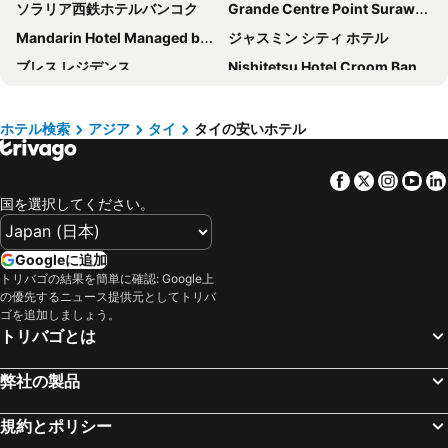
ソラリア西鉄ホテルバンコク
Grande Centre Point Surawong Bangkok
Mandarin Hotel Managed by Centre Point
ジャスミン シティ ホテル
ブレス レジデンス
Nishitetsu Hotel Croom Bangkok Silom
Grande Centre Point Prestige Bangkok
アジア ホテル バンコク
ザ サイアム ヘリテージ ホテル
ホープ ランド ホテル スクンビット 8
ホテル検索
アジア
タイ
タイの安いホテル
ゴールデン シー パタヤ ホテル
ナナ ホテル
Facebook
Twitter
Insta
Yo
Grand Mercure Bangkok Atrium
Night Hotel Bangkok - Sukhumvit 15
国を選択してください。
Hotel JAL City Bangkok
タイ パン ホテル
ジャスミン リゾート ホテル
S15 スクンビット ホテル
Googleに追加
マンハッタン バンコク
Holiday Inn Bangkok Sukhumvit By Ihg
トリバゴの結果を簡単に確認: Google上
の優先するニュース提供元としてトリバ
Centre Point Plus Hotel Silom
Royal Orchid Sheraton Riverside Hotel Bangkok
ゴを追加しましょう。
Grande Centre Point Ploenchit
タワー クラブ アット ルブア
トリバゴとは
P Plus Hotel
センター ポイント スクンビット トン ロー
弊社の製品
The Raya Surawong Bangkok
Panwaburi Beachfront Resort
センター ポイントスクンビット 10
Grande Centre Point Pattaya
規約とポリシー
フラマ シーロム バンコク
Shangri-La Bangkok