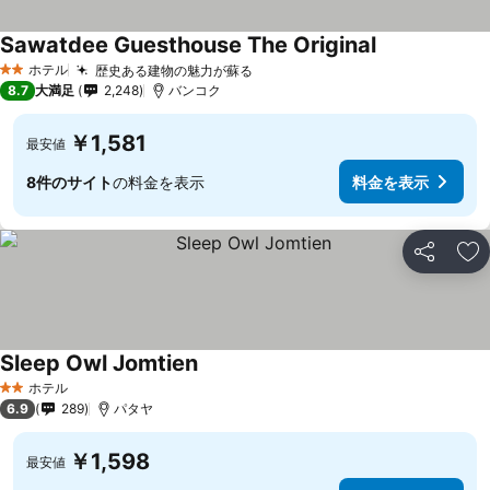
Sawatdee Guesthouse The Original
料金を表示
ホテル
歴史ある建物の魅力が蘇る
料金を表示
2 ホテルのランク
8.7
大満足
2,248
バンコク
￥1,581
最安値
8件のサイト
の料金を表示
料金を表示
シェア
お
Sleep Owl Jomtien
料金を表示
ホテル
2 ホテルのランク
6.9
289
パタヤ
￥1,598
最安値