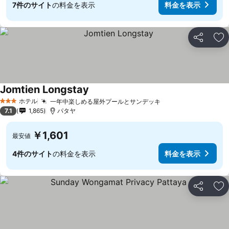
7件のサイト
の料金を表示
料金を表示
シェア
お
Jomtien Longstay
料金を表示
ホテル
一年中楽しめる屋外プールとサンデッキ
料金を表示
3 ホテルのランク
7.1
1,865
パタヤ
￥1,601
最安値
4件のサイト
の料金を表示
料金を表示
シェア
お