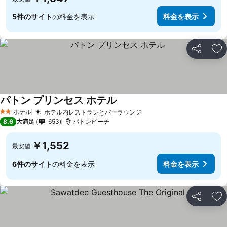
5件のサイト
の料金を表示
料金を表示
シェア
お
パトン プリンセス ホテル
料金を表示
ホテル
ホテル内レストランとバーラウンジ
料金を表示
2 ホテルのランク
8.6
大満足
653
パトンビーチ
￥1,552
最安値
6件のサイト
の料金を表示
料金を表示
シェア
お