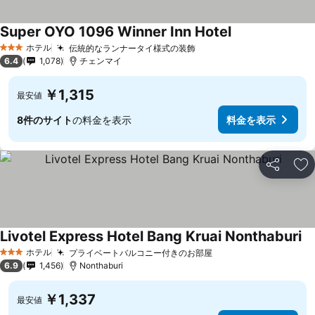
Super OYO 1096 Winner Inn Hotel
料金を表示
ホテル
伝統的なランナータイ様式の装飾
料金を表示
3 ホテルのランク
6.4
1,078
チェンマイ
￥1,315
最安値
8件のサイト
の料金を表示
料金を表示
シェア
お
Livotel Express Hotel Bang Kruai Nonthaburi
料
ホテル
プライベートバルコニー付きのお部屋
料金を表示
3 ホテルのランク
6.9
1,456
Nonthaburi
￥1,337
最安値