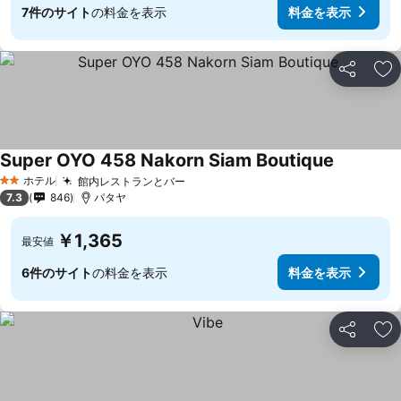
7件のサイト
の料金を表示
料金を表示
シェア
お
Super OYO 458 Nakorn Siam Boutique
料金を表
ホテル
館内レストランとバー
料金を表示
2 ホテルのランク
7.3
846
パタヤ
￥1,365
最安値
6件のサイト
の料金を表示
料金を表示
シェア
お