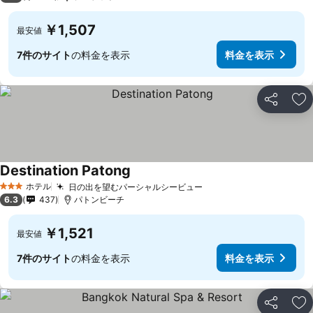
￥1,507
最安値
7件のサイト
の料金を表示
料金を表示
シェア
お
Destination Patong
料金を表示
ホテル
日の出を望むパーシャルシービュー
料金を表示
3 ホテルのランク
6.3
437
パトンビーチ
￥1,521
最安値
7件のサイト
の料金を表示
料金を表示
シェア
お