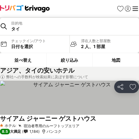
お気に入り
ログイ
メ
目的地
タイ
チェックイン/アウト
滞在人数と部屋数
日付を選択
2 人、1 部屋
並べ替え
絞り込み
地図
アジア、タイの安いホテル
弊社への手数料が検索結果に及ぼす影響について
シェア
お
サイアム ジャーニー ゲストハウス
料金を表示
ホテル
宿泊者専用のルーフトップエリア
料金を表示
1 ホテルのランク
8.5
大満足
1,184
バンコク