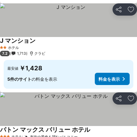
シェア
お
J マンション
料金を表示
ホテル
2 ホテルのランク
7.2
1,713
クラビ
￥1,428
最安値
5件のサイト
の料金を表示
料金を表示
シェア
お
パトン マックス バリュー ホテル
料金を表示
ホテル
市街の景色を望むバルコニー