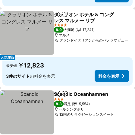
クラリオン ホテル & コング
シェア
お気に入りに追加
レス マルメー リブ
4 ホテルのランク
8.9
大満足
17,241
マルメ
グランドイタリアンからのパノラマビュー
人気施設
￥12,823
最安値
3件のサイト
の料金を表示
料金を表示
Scandic Oceanhamnen
シェア
お気に入りに追加
3 ホテルのランク
8.3
満足
5,554
ヘルシングボリ
12階のリラクゼーションスイート