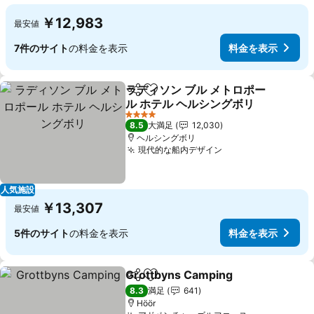
￥12,983
最安値
7件のサイト
の料金を表示
料金を表示
ラディソン ブル メトロポー
シェア
お気に入りに追加
ル ホテル ヘルシングボリ
4 ホテルのランク
8.5
大満足
12,030
ヘルシングボリ
現代的な船内デザイン
人気施設
￥13,307
最安値
5件のサイト
の料金を表示
料金を表示
Grottbyns Camping
シェア
お気に入りに追加
8.3
満足
641
Höör