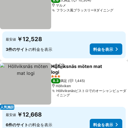
8.6
大満足
10,304
マルメ
フランス風ブラッスリーXダイニング
￥12,528
最安値
3件のサイト
の料金を表示
料金を表示
Höllviksnäs möten mat
シェア
お気に入りに追加
logi
3 ホテルのランク
8.3
満足
1,445
Höllviken
Höllviksnäsビストロでのオーシャンビューダ
イニング
人気施設
￥12,668
最安値
6件のサイト
の料金を表示
料金を表示