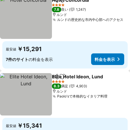
Hotel Concordia
シェア
お気に入りに追加
4 ホテルのランク
7.8
良い
1,247
ルンド
ルンドの歴史的な市内中心部へのアクセス
￥15,291
最安値
7件のサイト
の料金を表示
料金を表示
Elite Hotel Ideon, Lund
シェア
お気に入りに追加
4 ホテルのランク
8.3
満足
4,903
ルンド
Paolo'sで本格的なイタリア料理
￥15,341
最安値