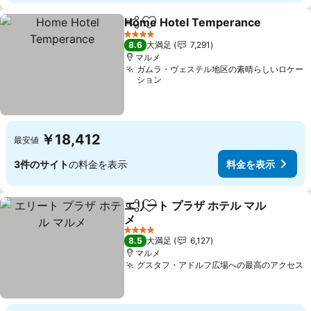
Home Hotel Temperance
シェア
お気に入りに追加
4 ホテルのランク
8.6
大満足
7,291
マルメ
ガムラ・ヴェステル地区の素晴らしいロケー
ション
￥18,412
最安値
3件のサイト
の料金を表示
料金を表示
エリート プラザ ホテル マル
シェア
お気に入りに追加
メ
4 ホテルのランク
8.5
大満足
6,127
マルメ
グスタフ・アドルフ広場への最高のアクセス