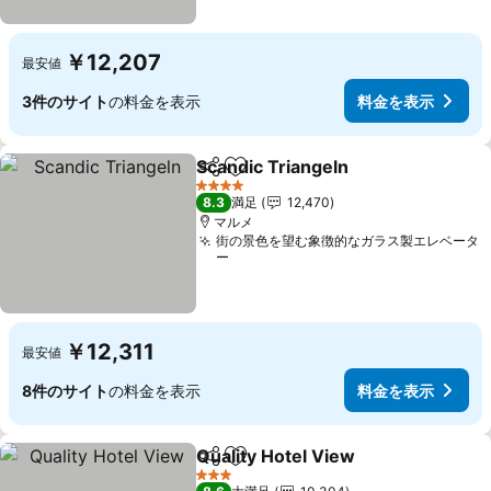
￥12,207
最安値
3件のサイト
の料金を表示
料金を表示
Scandic Triangeln
シェア
お気に入りに追加
4 ホテルのランク
8.3
満足
12,470
マルメ
街の景色を望む象徴的なガラス製エレベータ
ー
￥12,311
最安値
8件のサイト
の料金を表示
料金を表示
Quality Hotel View
シェア
お気に入りに追加
3 ホテルのランク