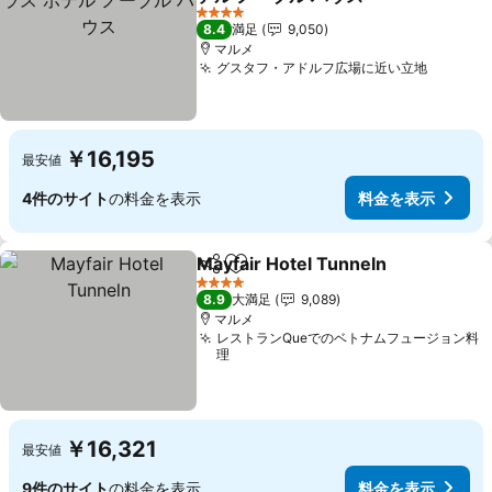
4 ホテルのランク
8.4
満足
9,050
マルメ
グスタフ・アドルフ広場に近い立地
￥16,195
最安値
4件のサイト
の料金を表示
料金を表示
Mayfair Hotel Tunneln
シェア
お気に入りに追加
4 ホテルのランク
8.9
大満足
9,089
マルメ
レストランQueでのベトナムフュージョン料
理
￥16,321
最安値
9件のサイト
の料金を表示
料金を表示