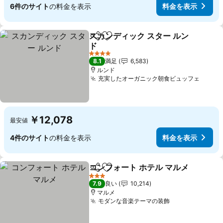
6件のサイト
の料金を表示
料金を表示
スカンディック スター ルン
シェア
お気に入りに追加
ド
4 ホテルのランク
8.1
満足
6,583
ルンド
充実したオーガニック朝食ビュッフェ
￥12,078
最安値
4件のサイト
の料金を表示
料金を表示
コンフォート ホテル マルメ
シェア
お気に入りに追加
3 ホテルのランク
7.9
良い
10,214
マルメ
モダンな音楽テーマの装飾