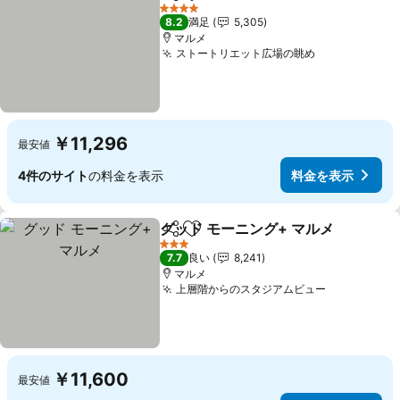
シェア
お気に入りに追加
4 ホテルのランク
8.2
満足
5,305
マルメ
ストートリエット広場の眺め
￥11,296
最安値
4件のサイト
の料金を表示
料金を表示
グッド モーニング+ マルメ
シェア
お気に入りに追加
3 ホテルのランク
7.7
良い
8,241
マルメ
上層階からのスタジアムビュー
￥11,600
最安値