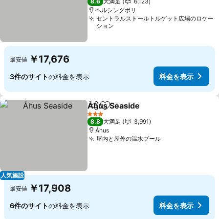
8.6
大満足
6,123
ヘルシングボリ
セントラルストールトルゲット広場のロケー
ション
￥17,676
最安値
3件のサイト
の料金を表示
料金を表示
Åhus Seaside
シェア
お気に入りに追加
3 ホテルのランク
8.8
大満足
3,991
Åhus
屋内と屋外の温水プール
人気施設
￥17,908
最安値
6件のサイト
の料金を表示
料金を表示