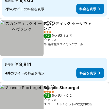
￥9,465
最安値
7件のサイト
の料金を表示
料金を表示
スカンディック セーゲヴァ
シェア
お気に入りに追加
ング
3 ホテルのランク
7.9
良い
5,317
マルメ
温水屋内スイミングプール
￥9,811
最安値
4件のサイト
の料金を表示
料金を表示
Scandic Stortorget
シェア
お気に入りに追加
4 ホテルのランク
7.5
良い
4,012
マルメ
ストールトルゲットの歴史的建築