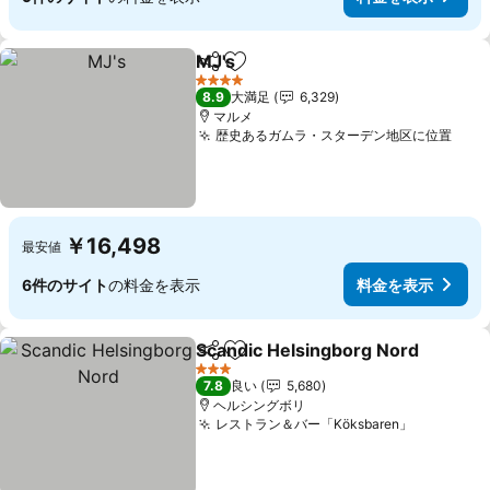
MJ's
シェア
お気に入りに追加
4 ホテルのランク
8.9
大満足
6,329
マルメ
歴史あるガムラ・スターデン地区に位置
￥16,498
最安値
6件のサイト
の料金を表示
料金を表示
Scandic Helsingborg Nord
シェア
お気に入りに追加
3 ホテルのランク
7.8
良い
5,680
ヘルシングボリ
レストラン＆バー「Köksbaren」