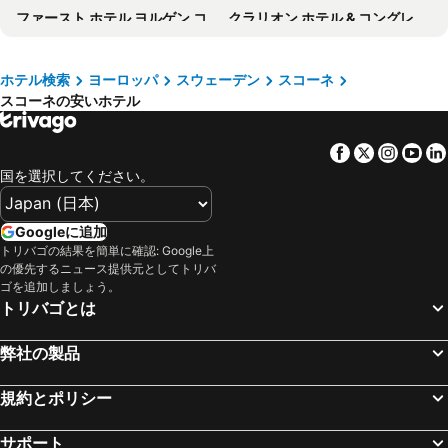
ファースト ホテル ヨルゲン コック
クラリオン ホテル & コングレス マルメー リブ
Elite Hotel Esplanade
ベストウェスタン マルメ アリーナ ホテル
スカンディック セント ヨルゲン
Motel L Lund
ホテル検索
ヨーロッパ
スウェーデン
スコーネ
スコーネの安いホテル
Scandic Kramer
Mayfair Hotel Tunneln
Best Western Plus Park City Malmo
Åhus Seaside
Facebook
Twitter
Insta
Yo
Sturup Airport Hotel
Scandic Stortorget
国を選択してください。
Forenom Aparthotel Lund
エリート ホテル レジデンス
テアターホテレット
エリート プラザ ホテル マルメ
Googleに追加
ホテル スカンセン バステッド
Elite Hotel Marina Plaza
トリバゴの結果を簡単に確認: Google上
の優先するニュース提供元としてトリバ
Hotel Planetstaden
グッド モーニング+ マルメ
ゴを追加しましょう。
トリバゴとは
ベスト ウエスタン ホテル ロイヤル
ホテル ドゥクシアナ
Hotell Milano
Hotel Continental Malmö
弊社の製品
Hotell Kong Christian
MJ's
ラディソン ブル メトロポール ホテル ヘルシングボリ
Sundsgården hotell & konferens
規約とポリシー
ホテル ルンディア
Home Hotel Temperance
サポート