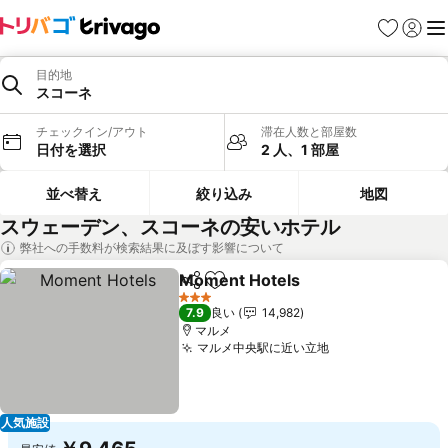
お気に入り
ログイ
メ
目的地
スコーネ
チェックイン/アウト
滞在人数と部屋数
日付を選択
2 人、1 部屋
並べ替え
絞り込み
地図
スウェーデン、スコーネの安いホテル
弊社への手数料が検索結果に及ぼす影響について
Moment Hotels
シェア
お気に入りに追加
3 ホテルのランク
7.9
良い
14,982
マルメ
マルメ中央駅に近い立地
人気施設