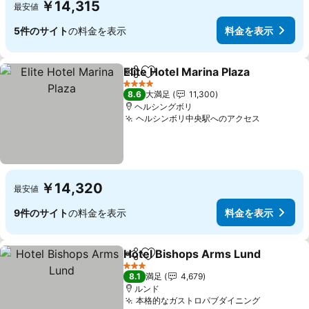
￥14,315
最安値
5件のサイト
の料金を表示
料金を表示
Elite Hotel Marina Plaza
シェア
お気に入りに追加
4 ホテルのランク
8.6
大満足
11,300
ヘルシングボリ
ヘルシンボリ中央駅へのアクセス
￥14,320
最安値
9件のサイト
の料金を表示
料金を表示
Hotel Bishops Arms Lund
シェア
お気に入りに追加
3 ホテルのランク
8.1
満足
4,679
ルンド
本格的なガストロパブダイニング