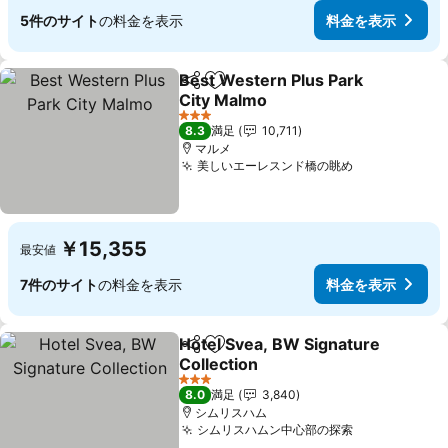
5件のサイト
の料金を表示
料金を表示
Best Western Plus Park
シェア
お気に入りに追加
City Malmo
3 ホテルのランク
8.3
満足
10,711
マルメ
美しいエーレスンド橋の眺め
￥15,355
最安値
7件のサイト
の料金を表示
料金を表示
Hotel Svea, BW Signature
シェア
お気に入りに追加
Collection
3 ホテルのランク
8.0
満足
3,840
シムリスハム
シムリスハムン中心部の探索