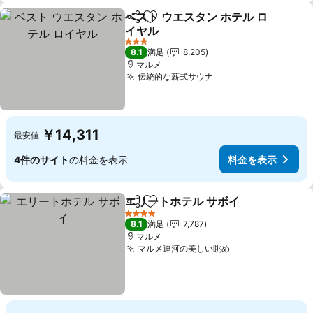
ベスト ウエスタン ホテル ロ
シェア
お気に入りに追加
イヤル
3 ホテルのランク
8.1
満足
8,205
マルメ
伝統的な薪式サウナ
￥14,311
最安値
4件のサイト
の料金を表示
料金を表示
エリートホテル サボイ
シェア
お気に入りに追加
4 ホテルのランク
8.1
満足
7,787
マルメ
マルメ運河の美しい眺め