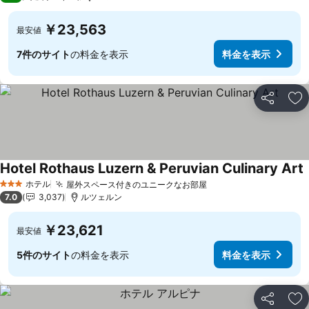
￥23,563
最安値
7件のサイト
の料金を表示
料金を表示
シェア
お
Hotel Rothaus Luzern & Peruvian Culinary Art
ホテル
屋外スペース付きのユニークなお部屋
料金を表示
3 ホテルのランク
7.0
3,037
ルツェルン
￥23,621
最安値
5件のサイト
の料金を表示
料金を表示
シェア
お