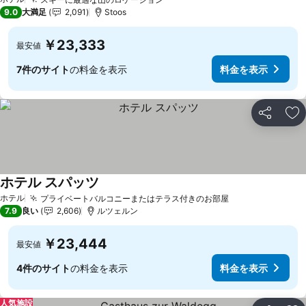
料金を表示
9.0
大満足
2,091
Stoos
￥23,333
最安値
7件のサイト
の料金を表示
料金を表示
シェア
お
ホテル スパッツ
料金を表示
ホテル
プライベートバルコニーまたはテラス付きのお部屋
料金を表示
7.9
良い
2,606
ルツェルン
￥23,444
最安値
4件のサイト
の料金を表示
料金を表示
人気施設