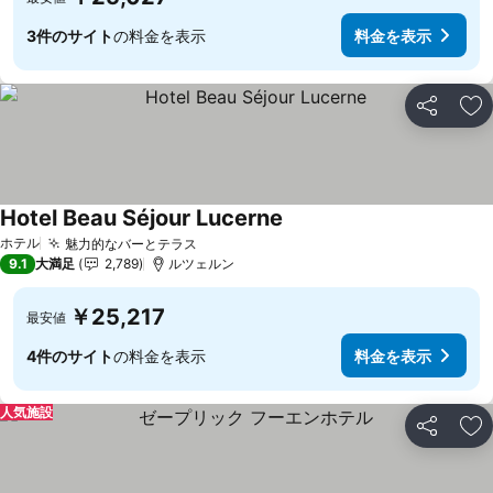
3件のサイト
の料金を表示
料金を表示
シェア
お
Hotel Beau Séjour Lucerne
料金を表示
ホテル
魅力的なバーとテラス
料金を表示
9.1
大満足
2,789
ルツェルン
￥25,217
最安値
4件のサイト
の料金を表示
料金を表示
人気施設
シェア
お