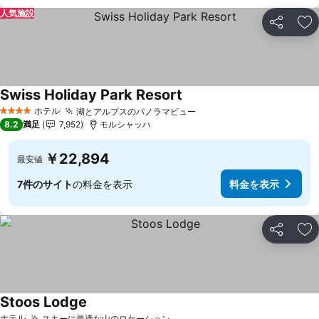
人気施設
シェア
お
Swiss Holiday Park Resort
料金を表示
ホテル
湖とアルプスのパノラマビュー
料金を表示
4 ホテルのランク
8.2
満足
7,952
モルシャッハ
￥22,894
最安値
7件のサイト
の料金を表示
料金を表示
シェア
お
Stoos Lodge
料金を表示
ホテル
スキーに最適な山のロケーション