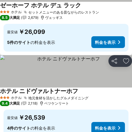
ゼーホーフ ホテル デュ ラック
料金を表示
ホテル
セットメニューのある昔ながらのレストラン
料金を表示
3 ホテルのランク
8.5
大満足
2,679
ヴェッギス
￥26,099
最安値
5件のサイト
の料金を表示
料金を表示
シェア
お
ホテル ニドヴァルトナーホフ
料金を表示
ホテル
地元食材を活かしたグルメダイニング
料金を表示
3 ホテルのランク
9.4
大満足
2,118
ベツケンリート
￥26,539
最安値
4件のサイト
の料金を表示
料金を表示