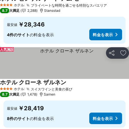
料金を表示
ホテル
プライベートな時間を過ごせる特別なスパエリア
料金を表
4 ホテルのランク
8.7
大満足
2,288
Stansstad
￥28,346
最安値
4件のサイト
の料金を表示
料金を表示
人気施設
シェア
お
ホテル クローネ ザルネン
料金を表示
ホテル
スイスワインと美食の喜び
料金を表示
4 ホテルのランク
8.7
大満足
1,478
Sarnen
￥28,419
最安値
8件のサイト
の料金を表示
料金を表示