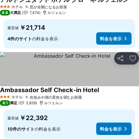
料金
ホテル
窓が全開になるお部屋
料金を表示
3 ホテルのランク
8.6
大満足
7,474
ルツェルン
￥21,714
最安値
4件のサイト
の料金を表示
料金を表示
シェア
お
Ambassador Self Check-in Hotel
料金を表示
ホテル
街並みや湖の景色を望むお部屋
料金を表示
3 ホテルのランク
8.1
満足
3,829
ルツェルン
￥22,392
最安値
10件のサイト
の料金を表示
料金を表示