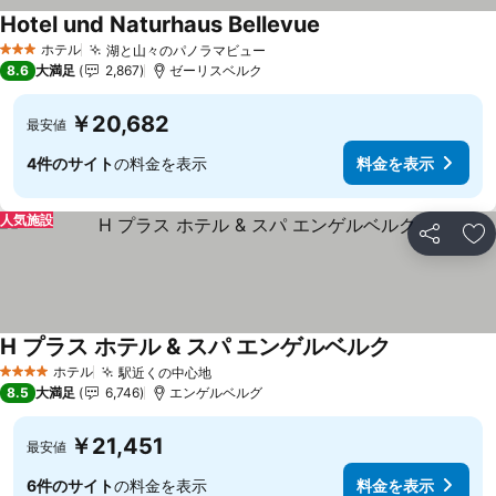
Hotel und Naturhaus Bellevue
料金を表示
ホテル
湖と山々のパノラマビュー
料金を表示
3 ホテルのランク
8.6
大満足
2,867
ゼーリスベルク
￥20,682
最安値
4件のサイト
の料金を表示
料金を表示
人気施設
シェア
お
H プラス ホテル & スパ エンゲルベルク
料金を表示
ホテル
駅近くの中心地
料金を表示
4 ホテルのランク
8.5
大満足
6,746
エンゲルベルグ
￥21,451
最安値
6件のサイト
の料金を表示
料金を表示