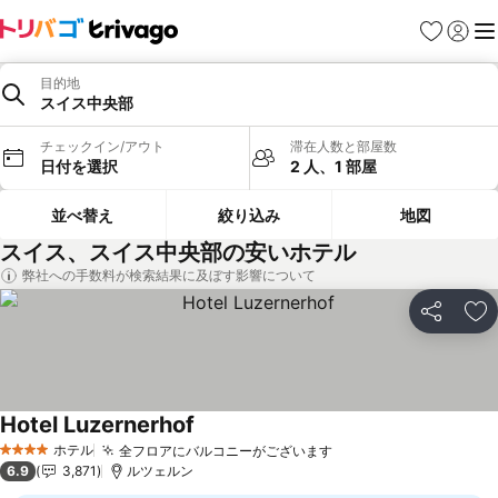
お気に入り
ログイ
メ
目的地
スイス中央部
チェックイン/アウト
滞在人数と部屋数
日付を選択
2 人、1 部屋
並べ替え
絞り込み
地図
スイス、スイス中央部の安いホテル
弊社への手数料が検索結果に及ぼす影響について
シェア
お
Hotel Luzernerhof
料金を表示
ホテル
全フロアにバルコニーがございます
料金を表示
4 ホテルのランク
6.9
3,871
ルツェルン