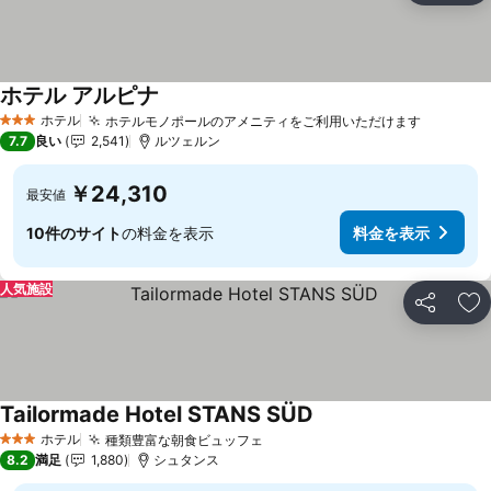
ホテル アルピナ
料金を表示
ホテル
ホテルモノポールのアメニティをご利用いただけます
料金を表
3 ホテルのランク
7.7
良い
2,541
ルツェルン
￥24,310
最安値
10件のサイト
の料金を表示
料金を表示
人気施設
シェア
お
Tailormade Hotel STANS SÜD
料金を表示
ホテル
種類豊富な朝食ビュッフェ
料金を表示
3 ホテルのランク
8.2
満足
1,880
シュタンス