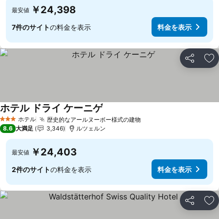
￥24,398
最安値
7件のサイト
の料金を表示
料金を表示
シェア
お
ホテル ドライ ケーニゲ
料金を表示
ホテル
歴史的なアールヌーボー様式の建物
料金を表示
3 ホテルのランク
8.6
大満足
3,346
ルツェルン
￥24,403
最安値
2件のサイト
の料金を表示
料金を表示
シェア
お