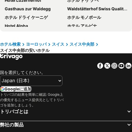
Hotel Luzernerhof
ホテル ドゥ ラ ペ
Gasthaus zur Waldegg
Waldstätterhof Swiss Quality Hotel
ホテル ドライ ケーニゲ
ホテル モノポール
Hotel Alpha
ホテル アルピナ
イビス バジェット ルツェルン シティ
Hotel Lestelle - self check-in
Hotel Des Alpes
Holiday Inn Express Luzern - Neuenkirch By Ihg
ホテル検索
ヨーロッパ
スイス
スイス中央部
スイス中央部の安いホテル
Hotel Astoria
アルトシュタット ホテル クローネ ルツェルン
Hotel Rothaus Luzern & Peruvian Culinary Art
Hotel Central Luzern
Facebook
Twitter
Insta
Yo
ibis Styles Luzern City
Holiday Inn Express Luzern - Kriens By Ihg
国を選択してください。
ホテル コンチネンタル パーク
Boutique Hotel Weisses Kreuz - Adult only Hotel
Hotel Royal Luzern
Swiss-Chalet Merlischachen - Historik Chalet-Hotel Lodge
Googleに追加
Ambassador Self Check-in Hotel
Hotel Münzgasse - Self Check-in
トリバゴの結果を簡単に確認: Google上
の優先するニュース提供元としてトリバ
Boutique Hotel KARL
ホテル シーバーグ
ゴを追加しましょう。
トリバゴとは
Hotel Engelberg "mein Trail Hotel"
Richemont Hotel
Hotel Restaurant Seehof
The Lubo - self check-in
弊社の製品
Capsule Hotel - Lucerne TheLAB
Hotel Krone