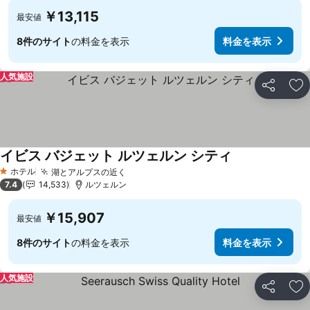
￥13,115
最安値
8件のサイト
の料金を表示
料金を表示
人気施設
シェア
お
イビス バジェット ルツェルン シティ
料金を表示
ホテル
湖とアルプスの近く
料金を表示
1 ホテルのランク
7.4
14,533
ルツェルン
￥15,907
最安値
8件のサイト
の料金を表示
料金を表示
人気施設
シェア
お