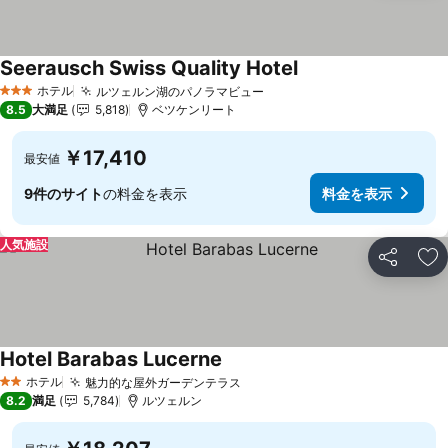
Seerausch Swiss Quality Hotel
料金を表示
ホテル
ルツェルン湖のパノラマビュー
料金を表示
3 ホテルのランク
8.5
大満足
5,818
ベツケンリート
￥17,410
最安値
9件のサイト
の料金を表示
料金を表示
人気施設
シェア
お
Hotel Barabas Lucerne
料金を表示
ホテル
魅力的な屋外ガーデンテラス
料金を表示
2 ホテルのランク
8.2
満足
5,784
ルツェルン