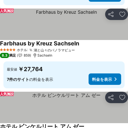
人気施設
シェア
お
Farbhaus by Kreuz Sachseln
料金を表示
ホテル
湖と山々のパノラマビュー
料金を表示
5 ホテルのランク
8.3
満足
859
Sachseln
￥27,764
最安値
7件のサイト
の料金を表示
料金を表示
人気施設
シェア
お
ホテル ビンケルリート アム ゼー