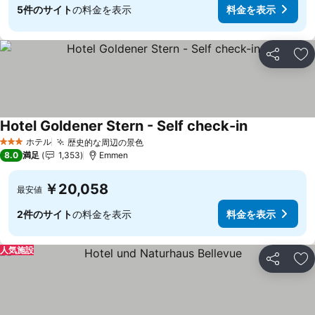
5件のサイト
の料金を表示
料金を表示
シェア
お
Hotel Goldener Stern - Self check-in
料金を表示
ホテル
歴史的な周辺の景色
料金を表示
3 ホテルのランク
8.0
満足
1,353
Emmen
￥20,058
最安値
2件のサイト
の料金を表示
料金を表示
人気施設
シェア
お