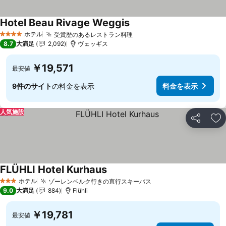
Hotel Beau Rivage Weggis
料金を表示
ホテル
受賞歴のあるレストラン料理
料金を表示
4 ホテルのランク
8.7
大満足
2,092
ヴェッギス
￥19,571
最安値
9件のサイト
の料金を表示
料金を表示
人気施設
シェア
お
FLÜHLI Hotel Kurhaus
料金を表示
ホテル
ゾーレンベルク行きの直行スキーバス
料金を表示
3 ホテルのランク
9.0
大満足
884
Flühli
￥19,781
最安値