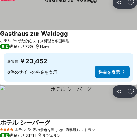
シェア
お
Gasthaus zur Waldegg
料金を表示
ホテル
伝統的なスイス料理と各国料理
料金を表示
8.2
満足
786
Horw
￥23,452
最安値
6件のサイト
の料金を表示
料金を表示
シェア
お
ホテル シーバーグ
料金を表示
ホテル
湖の景色を望む地中海料理レストラン
料金を表示
4 ホテルのランク
8.2
満足
3,171
ルツェルン