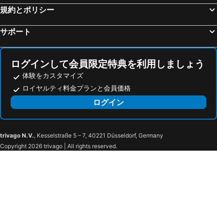
ibis Luzern Kriens
ホテル トーレンベルク
規約とポリシー
Hotel Beau Séjour Lucerne
Seminarhotel Romerohaus
サポート
Cascada Boutique Hotel
Capsule Hotel - Lucerne Old Town
ルネッサンス ルチェルン ホテル
ゼーホテル ピラトゥス
ログインして会員限定特典を利用しましょう
ホテル スパッツ
アールデコ ホテル モンタナ
体験をカスタマイズ
Altstadt Hotel Magic Luzern
バスラートル サマー プール ホテル
ロイヤルティ料金プランと会員価格
ホテル ハンマー
H プラス ホテル & スパ エンゲルベルク
ログイン
Stoos Lodge
ホテル デ バランス
Hotel Sternen
ホテル ヴィラ ホネック
Waldhotel by Bürgenstock
Waldhotel by Bürgenstock Lake Lucerne
trivago N.V.
, Kesselstraße 5 – 7, 40221 Düsseldorf, Germany
Copyright 2026 trivago | All rights reserved.
Tailormade Hotel STANS SÜD
Seerausch Swiss Quality Hotel
Boutique-Hotel Schlüssel
Seehotel Baumgarten
ホテル シュタンサーホフ
ホテルズ アレキサンダジェルビ
Hotel Central Am See
Hotel Beau Rivage Weggis
ゼーホーフ ホテル デュ ラック
Hotel & Restaurant zum Beck