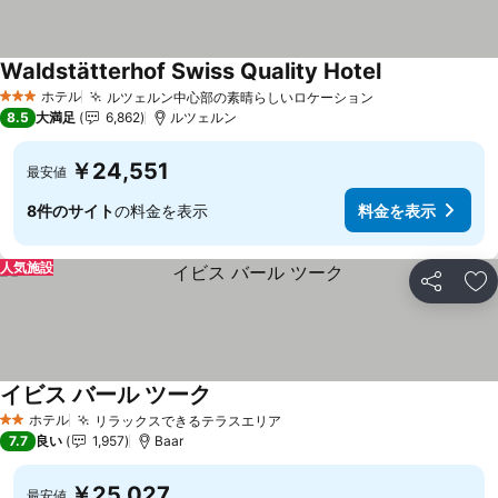
Waldstätterhof Swiss Quality Hotel
料金を表示
ホテル
ルツェルン中心部の素晴らしいロケーション
料金を表示
3 ホテルのランク
8.5
大満足
6,862
ルツェルン
￥24,551
最安値
8件のサイト
の料金を表示
料金を表示
人気施設
シェア
お
イビス バール ツーク
料金を表示
ホテル
リラックスできるテラスエリア
料金を表示
2 ホテルのランク
7.7
良い
1,957
Baar
￥25,027
最安値