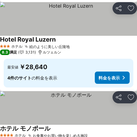
シェア
お
Hotel Royal Luzern
料金を表示
ホテル
絵のように美しい丘陵地
料金を表示
3 ホテルのランク
8.3
満足
3,131
ルツェルン
￥28,640
最安値
4件のサイト
の料金を表示
料金を表示
シェア
お
ホテル モノポール
料金を表示
ホテル
お食事やお買い物を楽しめる施設
料金を表示