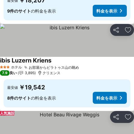
￥18,207
最安値
9件のサイト
の料金を表示
料金を表示
シェア
お
ibis Luzern Kriens
料金を表示
ホテル
お部屋からピラトゥス山の眺め
料金を表示
3 ホテルのランク
7.9
良い
3,895
クリエンス
￥19,542
最安値
8件のサイト
の料金を表示
料金を表示
人気施設
シェア
お