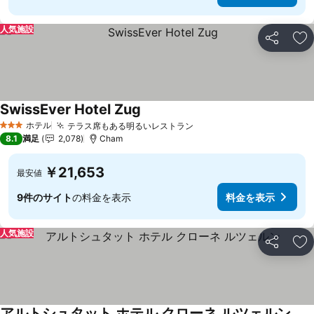
人気施設
シェア
お
SwissEver Hotel Zug
料金を表示
ホテル
テラス席もある明るいレストラン
料金を表示
3 ホテルのランク
8.1
満足
2,078
Cham
￥21,653
最安値
9件のサイト
の料金を表示
料金を表示
人気施設
シェア
お
アルトシュタット ホテル クローネ ルツェルン