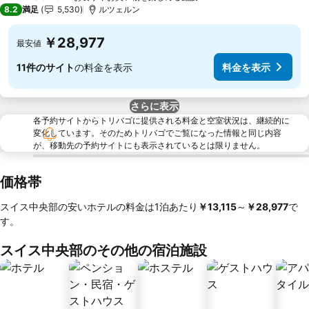
4 ホテルのランク
8.2
満足
5,530
ルツェルン
￥28,977
最安値
11件のサイト
の料金を表示
料金を表示
さらに表示
各予約サイトからトリバゴに提供される料金と空室状況は、継続的に
変化しています。そのためトリバゴでご覧になった情報と同じ内容
が、移動先の予約サイトにも表示されているとは限りません。
価格帯
スイス中央部の安いホテルの料金は1泊あたり
‎￥13,115
～
‎￥28,977
で
す。
スイス中央部のその他の宿泊施設