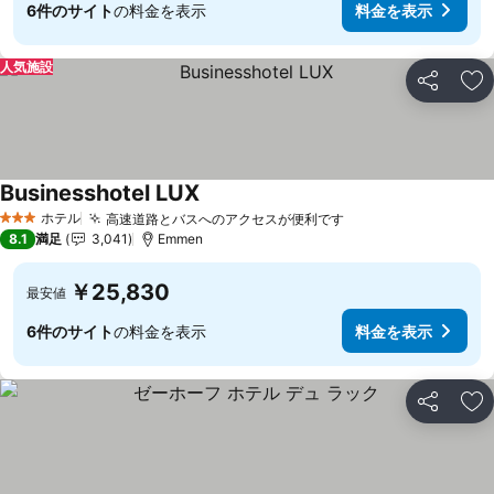
6件のサイト
の料金を表示
料金を表示
人気施設
シェア
お
Businesshotel LUX
料金を表示
ホテル
高速道路とバスへのアクセスが便利です
料金を表示
3 ホテルのランク
8.1
満足
3,041
Emmen
￥25,830
最安値
6件のサイト
の料金を表示
料金を表示
シェア
お