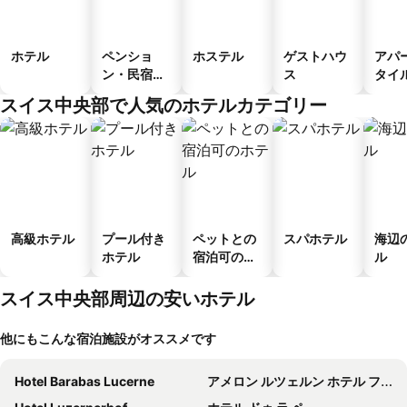
ホテル
ペンショ
ホステル
ゲストハウ
アパ
ン・民宿・
ス
タイ
ゲストハウ
ル
スイス中央部で人気のホテルカテゴリー
ス
高級ホテル
プール付き
ペットとの
スパホテル
海辺
ホテル
宿泊可のホ
ル
テル
スイス中央部周辺の安いホテル
他にもこんな宿泊施設がオススメです
Hotel Barabas Lucerne
アメロン ルツェルン ホテル フローラ