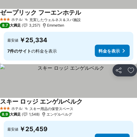
ゼープリック フーエンホテル
料金を表示
ホテル
充実したウェルネス＆スパ施設
料金を表示
3 ホテルのランク
8.7
大満足
3,257
Emmetten
￥25,334
最安値
7件のサイト
の料金を表示
料金を表示
シェア
お
スキー ロッジ エンゲルベルク
料金を表示
ホテル
スキー用品の保管スペース
料金を表示
3 ホテルのランク
8.9
大満足
1,548
エンゲルベルグ
￥25,459
最安値