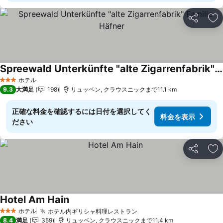
シェア
お
Spreewald Unterkünfte "alte Zigarrenfabrik" Familie Häfner
ホテル
3 ホテルのランク
9.3
大満足
198
リュッベン, クラウスニックまで11.1 km
正確な料金を確認するには日付を選択してく
料金を表示
ださい
シェア
お
Hotel Am Hain
ホテル
ホテル内ギリシャ料理レストラン
3 ホテルのランク
8.4
満足
359
リュッベン, クラウスニックまで11.4 km