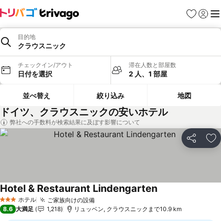
お気に入り
ログイ
メ
目的地
クラウスニック
チェックイン/アウト
滞在人数と部屋数
日付を選択
2 人、1 部屋
並べ替え
絞り込み
地図
ドイツ、クラウスニックの安いホテル
弊社への手数料が検索結果に及ぼす影響について
シェア
お
Hotel & Restaurant Lindengarten
ホテル
ご家族向けの設備
3 ホテルのランク
8.6
大満足
1,218
リュッベン, クラウスニックまで10.9 km