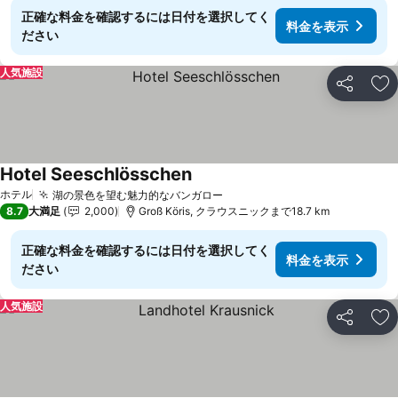
正確な料金を確認するには日付を選択してく
料金を表示
ださい
人気施設
シェア
お
Hotel Seeschlösschen
ホテル
湖の景色を望む魅力的なバンガロー
8.7
大満足
2,000
Groß Köris, クラウスニックまで18.7 km
正確な料金を確認するには日付を選択してく
料金を表示
ださい
人気施設
シェア
お