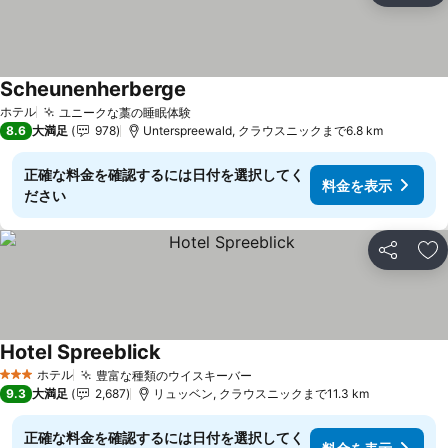
Scheunenherberge
ホテル
ユニークな藁の睡眠体験
8.6
大満足
978
Unterspreewald, クラウスニックまで6.8 km
正確な料金を確認するには日付を選択してく
料金を表示
ださい
シェア
お
Hotel Spreeblick
ホテル
豊富な種類のウイスキーバー
3 ホテルのランク
9.3
大満足
2,687
リュッベン, クラウスニックまで11.3 km
正確な料金を確認するには日付を選択してく