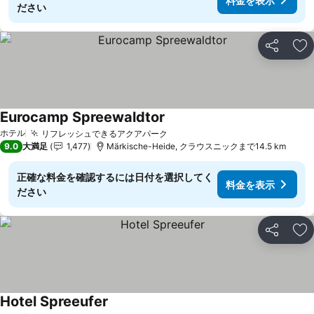
料金を表示
ださい
シェア
お
Eurocamp Spreewaldtor
ホテル
リフレッシュできるアクアパーク
9.0
大満足
1,477
Märkische-Heide, クラウスニックまで14.5 km
正確な料金を確認するには日付を選択してく
料金を表示
ださい
シェア
お
Hotel Spreeufer