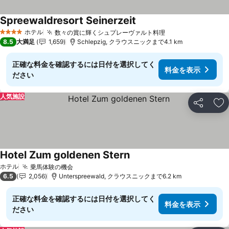
Spreewaldresort Seinerzeit
ホテル
数々の賞に輝くシュプレーヴァルト料理
4 ホテルのランク
8.5
大満足
1,659
Schlepzig, クラウスニックまで4.1 km
正確な料金を確認するには日付を選択してく
料金を表示
ださい
人気施設
シェア
お
Hotel Zum goldenen Stern
ホテル
乗馬体験の機会
6.5
2,056
Unterspreewald, クラウスニックまで6.2 km
正確な料金を確認するには日付を選択してく
料金を表示
ださい