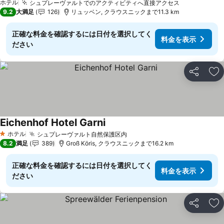
ホテル
シュプレーヴァルトでのアクティビティへ直接アクセス
9.2
大満足
126
リュッベン, クラウスニックまで11.3 km
正確な料金を確認するには日付を選択してく
料金を表示
ださい
シェア
お
Eichenhof Hotel Garni
ホテル
シュプレーヴァルト自然保護区内
1 ホテルのランク
8.2
満足
389
Groß Köris, クラウスニックまで16.2 km
正確な料金を確認するには日付を選択してく
料金を表示
ださい
シェア
お