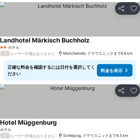
シェア
お
Landhotel Märkisch Buchholz
ホテル
2 ホテルのランク
/
Münchehofe, クラウスニックまで9.8 km
ユーザー評価はありません
正確な料金を確認するには日付を選択してく
料金を表示
ださい
シェア
お
Hotel Müggenburg
ホテル
/
Schlepzig, クラウスニックまで4.5 km
ユーザー評価はありません