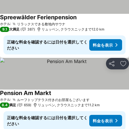
Spreewälder Ferienpension
ホテル
リラックスできる敷地内サウナ
9.1
大満足
387
リュッベン, クラウスニックまで12.0 km
正確な料金を確認するには日付を選択してく
料金を表示
ださい
シェア
お
Pension Am Markt
ホテル
ルーフトップテラス付きのお部屋もございます
8.4
満足
659
リュッベン, クラウスニックまで11.2 km
正確な料金を確認するには日付を選択してく
料金を表示
ださい