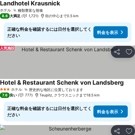
Landhotel Krausnick
ホテル
種類豊富な朝食
8.6
大満足
1,721
街の中心まで0.5 km
正確な料金を確認するには日付を選択してく
料金を表示
ださい
人気施設
シェア
お
Hotel & Restaurant Schenk von Landsberg
ホテル
歴史的な地区に位置しております
3 ホテルのランク
7.6
良い
777
Teupitz, クラウスニックまで18.5 km
正確な料金を確認するには日付を選択してく
料金を表示
ださい
シェア
お