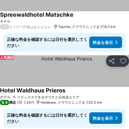
Spreewaldhotel Matschke
ホテル
/
Tauche, クラウスニックまで16.2 km
ユーザー評価はありません
正確な料金を確認するには日付を選択してく
料金を表示
ださい
人気施設
シェア
お
Hotel Waldhaus Prieros
ホテル
リラックスできるサウナと日光浴エリア
8.4
満足
1,347
Heidesee, クラウスニックまで20.0 km
正確な料金を確認するには日付を選択してく
料金を表示
ださい