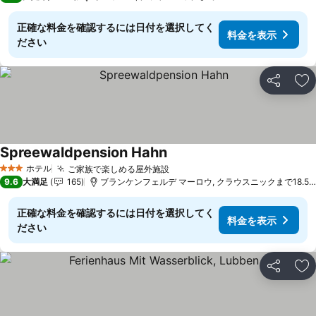
正確な料金を確認するには日付を選択してく
料金を表示
ださい
シェア
お
Spreewaldpension Hahn
ホテル
ご家族で楽しめる屋外施設
3 ホテルのランク
9.6
大満足
165
ブランケンフェルデ マーロウ, クラウスニックまで18.5 km
正確な料金を確認するには日付を選択してく
料金を表示
ださい
シェア
お