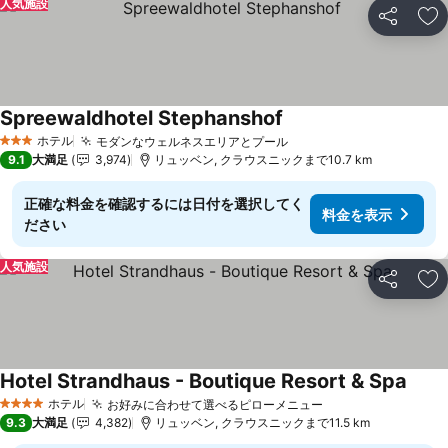
人気施設
シェア
お
Spreewaldhotel Stephanshof
ホテル
モダンなウェルネスエリアとプール
3 ホテルのランク
9.1
大満足
3,974
リュッベン, クラウスニックまで10.7 km
正確な料金を確認するには日付を選択してく
料金を表示
ださい
人気施設
シェア
お
Hotel Strandhaus - Boutique Resort & Spa
ホテル
お好みに合わせて選べるピローメニュー
4 ホテルのランク
9.3
大満足
4,382
リュッベン, クラウスニックまで11.5 km