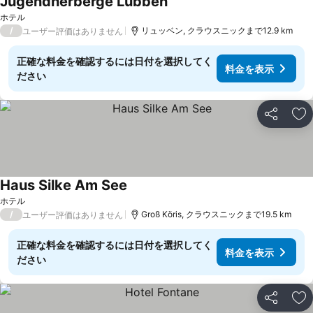
Jugendherberge Lübben
ホテル
/
リュッベン, クラウスニックまで12.9 km
ユーザー評価はありません
正確な料金を確認するには日付を選択してく
料金を表示
ださい
シェア
お
Haus Silke Am See
ホテル
/
Groß Köris, クラウスニックまで19.5 km
ユーザー評価はありません
正確な料金を確認するには日付を選択してく
料金を表示
ださい
シェア
お