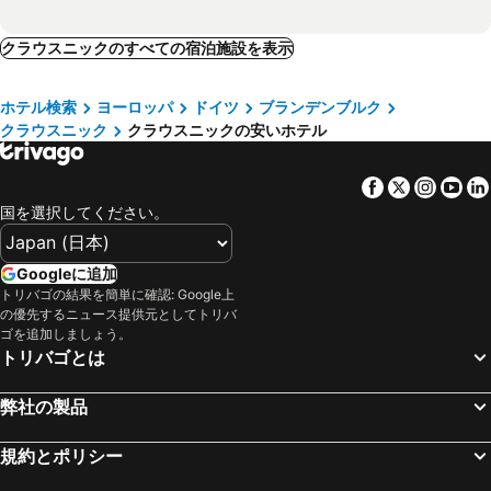
クラウスニックのすべての宿泊施設を表示
ホテル検索
ヨーロッパ
ドイツ
ブランデンブルク
クラウスニック
クラウスニックの安いホテル
Facebook
Twitter
Insta
Yo
国を選択してください。
Googleに追加
トリバゴの結果を簡単に確認: Google上
の優先するニュース提供元としてトリバ
ゴを追加しましょう。
トリバゴとは
弊社の製品
規約とポリシー