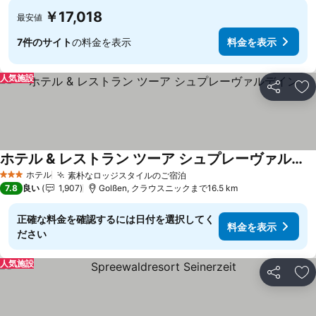
￥17,018
最安値
7件のサイト
の料金を表示
料金を表示
人気施設
シェア
お
ホテル & レストラン ツーア シュプレーヴァルデイン
ホテル
素朴なロッジスタイルのご宿泊
3 ホテルのランク
7.8
良い
1,907
Golßen, クラウスニックまで16.5 km
正確な料金を確認するには日付を選択してく
料金を表示
ださい
人気施設
シェア
お