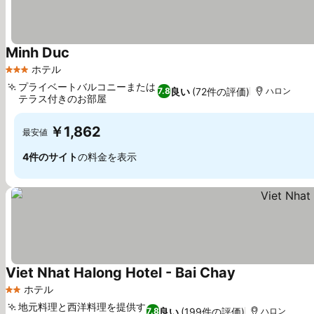
Minh Duc
料金を表示
ホテル
3 ホテルのランク
プライベートバルコニーまたは
良い
(72件の評価)
7.8
ハロン
テラス付きのお部屋
料金を表示
￥1,862
最安値
4件のサイト
の料金を表示
Viet Nhat Halong Hotel - Bai Chay
料金を表示
ホテル
2 ホテルのランク
地元料理と西洋料理を提供す
良い
(199件の評価)
7.8
ハロン