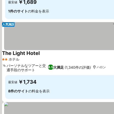
￥1,689
最安値
1件のサイト
の料金を表示
人気施設
The Light Hotel
料金を表示
ホテル
2 ホテルのランク
パーソナルなツアーと交
大満足
(1,340件の評価)
8.5
ハロン
通手段のサポート
料金を表示
￥1,734
最安値
8件のサイト
の料金を表示