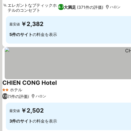
エレガントなブティックホ
大満足
(371件の評価)
8.7
ハロン
テルのコンセプト
料金を表示
￥2,382
最安値
5件のサイト
の料金を表示
CHIEN CONG Hotel
料金を表示
ホテル
2 ホテルのランク
(1件の評価)
7.0
ハロン
￥2,502
最安値
3件のサイト
の料金を表示