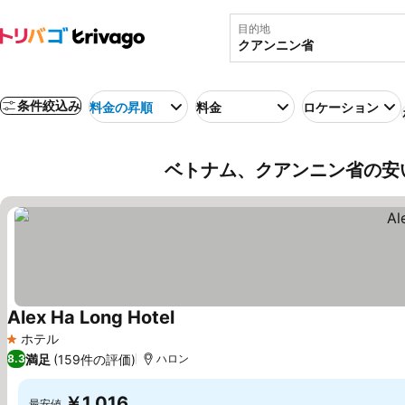
目的地
条件絞込み
料金の昇順
料金
ロケーション
ベトナム、クアンニン省の安
Alex Ha Long Hotel
料金を表示
ホテル
1 ホテルのランク
満足
(159件の評価)
8.3
ハロン
￥1,016
最安値