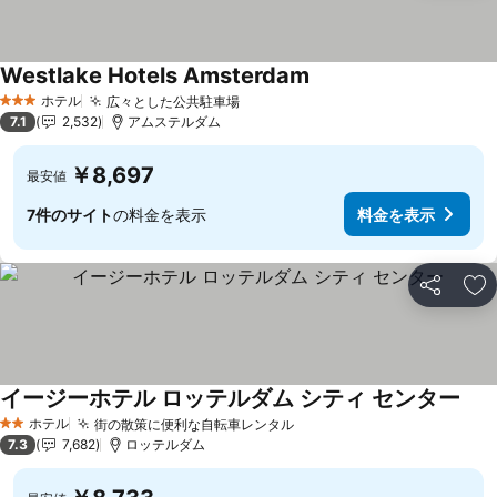
Westlake Hotels Amsterdam
ホテル
広々とした公共駐車場
3 ホテルのランク
7.1
2,532
アムステルダム
￥8,697
最安値
7件のサイト
の料金を表示
料金を表示
シェア
お
イージーホテル ロッテルダム シティ センター
ホテル
街の散策に便利な自転車レンタル
2 ホテルのランク
7.3
7,682
ロッテルダム