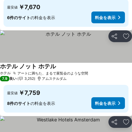
￥7,670
最安値
6件のサイト
の料金を表示
料金を表示
シェア
お
ホテル ノット ホテル
ホテル
アートに満ちた、まるで展覧会のような空間
7.9
良い
3,252
アムステルダム
￥7,759
最安値
8件のサイト
の料金を表示
料金を表示
シェア
お