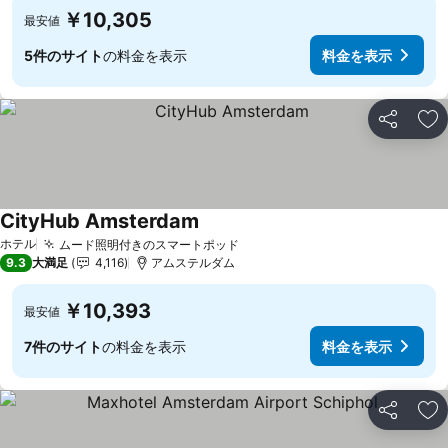
￥10,305
最安値
5件のサイト
の料金を表示
料金を表示
シェア
お
CityHub Amsterdam
ホテル
ムード照明付きのスマートポッド
9.3
大満足
4,116
アムステルダム
￥10,393
最安値
7件のサイト
の料金を表示
料金を表示
シェア
お