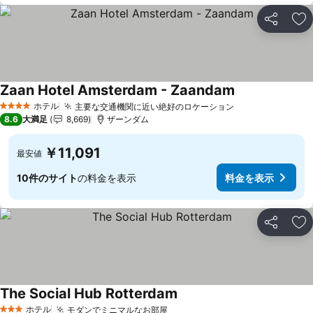
シェア
お
Zaan Hotel Amsterdam - Zaandam
ホテル
主要な交通機関に近い絶好のロケーション
4 ホテルのランク
8.6
大満足
8,669
ザーンダム
￥11,091
最安値
10件のサイト
の料金を表示
料金を表示
シェア
お
The Social Hub Rotterdam
ホテル
モダンでミニマルなお部屋