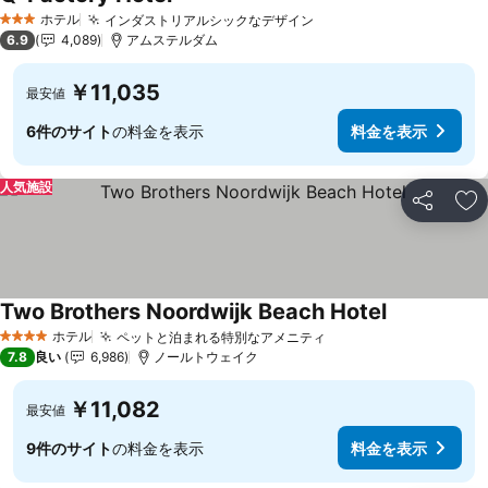
ホテル
インダストリアルシックなデザイン
3 ホテルのランク
6.9
4,089
アムステルダム
￥11,035
最安値
6件のサイト
の料金を表示
料金を表示
人気施設
シェア
お
Two Brothers Noordwijk Beach Hotel
ホテル
ペットと泊まれる特別なアメニティ
4 ホテルのランク
7.8
良い
6,986
ノールトウェイク
￥11,082
最安値
9件のサイト
の料金を表示
料金を表示