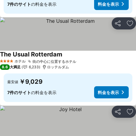
7件のサイト
の料金を表示
料金を表示
シェア
お
The Usual Rotterdam
ホテル
街の中心に位置するホテル
4 ホテルのランク
8.6
大満足
6,233
ロッテルダム
￥9,029
最安値
7件のサイト
の料金を表示
料金を表示
シェア
お