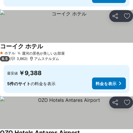
シェア
お
コーイク ホテル
ホテル
運河の景色が美しいお部屋
1 ホテルのランク
6.5
3,862
アムステルダム
￥9,388
最安値
5件のサイト
の料金を表示
料金を表示
シェア
お
OZO Hotels Antares Airport