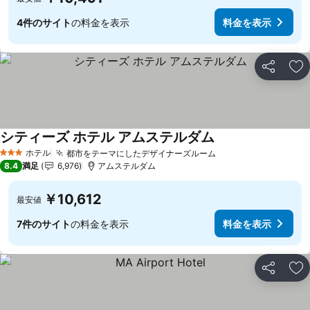
4件のサイト
の料金を表示
料金を表示
シェア
お
シティーズ ホテル アムステルダム
ホテル
都市をテーマにしたデザイナーズルーム
3 ホテルのランク
8.4
満足
6,976
アムステルダム
￥10,612
最安値
7件のサイト
の料金を表示
料金を表示
シェア
お