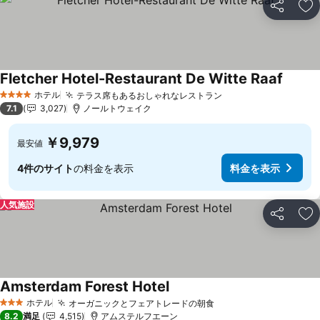
シェア
お
Fletcher Hotel-Restaurant De Witte Raaf
ホテル
テラス席もあるおしゃれなレストラン
4 ホテルのランク
7.1
3,027
ノールトウェイク
￥9,979
最安値
4件のサイト
の料金を表示
料金を表示
人気施設
シェア
お
Amsterdam Forest Hotel
ホテル
オーガニックとフェアトレードの朝食
3 ホテルのランク
8.2
満足
4,515
アムステルフエーン