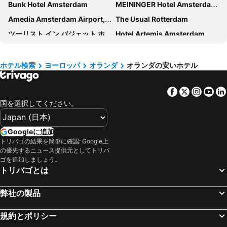
Bunk Hotel Amsterdam
MEININGER Hotel Amsterdam City West
Amedia Amsterdam Airport, Trademark Collection By Wyndham
The Usual Rotterdam
ツーリスト イン バジェット ホテル - ホステル
Hotel Artemis Amsterdam
イビス スキポール アムステルダム エアポート ホテル
ibis budget Amsterdam Airport
ヴォルクスホテル
citizenM Schiphol Airport
ホテル検索
ヨーロッパ
オランダ
オランダの安いホテル
Holiday Inn Express Amsterdam - Arena Towers by IHG
ハンプトン バイ ヒルトン アムステルダム / アリーナ ブレヴァール
Facebook
Twitter
Insta
Yo
OZO Hotels Antares Airport
XO Hotels Park West
国を選択してください。
MEININGER Hotel Amsterdam Amstel
ダブルツリー バイ ヒルトン ホテル アムステルダム セントラル ステーション
コートヤード バイ マリオット アムステルダム エアポート
Ciao Papa Hotel Amsterdam Central Station
Googleに追加
デ ベッドステー ブティック カプセルズ
Sheraton Amsterdam Airport Hotel and Conference Center
トリバゴの結果を簡単に確認: Google上
の優先するニュース提供元としてトリバ
ホテル オークラ アムステルダム
インテル ホテルズ アムステルダム ザーンダム
ゴを追加しましょう。
Holiday Inn Amsterdam - Arena Towers by IHG
XO Hotels Blue Square
トリバゴとは
Novotel Amsterdam City
XO Hotels Couture
弊社の製品
InterContinental Amstel Amsterdam by IHG
CityHub Amsterdam
XO Hotels City Centre
ibis Amsterdam Centre Stopera
規約とポリシー
Crowne Plaza Amsterdam - South By Ihg
Bunk Hotel Utrecht