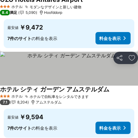
ホテル
モダンなデザインと新しい建物
3 ホテルのランク
8.4
満足
5,090
Hoofddorp
￥9,472
最安値
7件のサイト
の料金を表示
料金を表示
シェア
お
ホテル シティ ガーデン アムステルダム
ホテル
ホテルで自転車をレンタルできます
3 ホテルのランク
7.1
8,204
アムステルダム
￥9,594
最安値
7件のサイト
の料金を表示
料金を表示