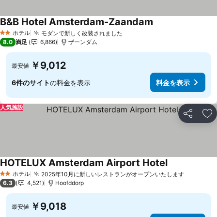
B&B Hotel Amsterdam-Zaandam
ホテル
モダンで新しく改装されました
2 ホテルのランク
8.0
満足
6,866
ザーンダム
￥9,012
最安値
6件のサイト
の料金を表示
料金を表示
人気施設
シェア
お
HOTELUX Amsterdam Airport Hotel
ホテル
2025年10月に新しいレストランがオープンいたします
2 ホテルのランク
6.3
4,521
Hoofddorp
￥9,018
最安値