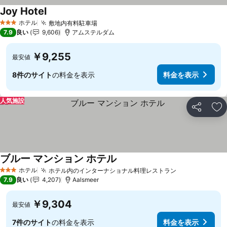
Joy Hotel
ホテル
敷地内有料駐車場
3 ホテルのランク
7.9
良い
9,606
アムステルダム
￥9,255
最安値
8件のサイト
の料金を表示
料金を表示
人気施設
シェア
お
ブルー マンション ホテル
ホテル
ホテル内のインターナショナル料理レストラン
3 ホテルのランク
7.9
良い
4,207
Aalsmeer
￥9,304
最安値
7件のサイト
の料金を表示
料金を表示