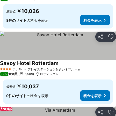
￥10,026
最安値
8件のサイト
の料金を表示
料金を表示
シェア
お
Savoy Hotel Rotterdam
ホテル
プレイステーション付きシネマルーム
4 ホテルのランク
8.5
大満足
6,509
ロッテルダム
￥10,037
最安値
9件のサイト
の料金を表示
料金を表示
人気施設
シェア
お