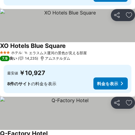
シェア
お
XO Hotels Blue Square
ホテル
エラスムス運河の景色が見える部屋
3 ホテルのランク
7.9
良い
14,235
アムステルダム
￥10,927
最安値
8件のサイト
の料金を表示
料金を表示
シェア
お
Q-Factory Hotel