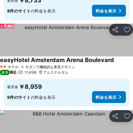
￥8,733
最安値
8件のサイト
の料金を表示
料金を表示
人気施設
シェア
お
easyHotel Amsterdam Arena Boulevard
ホテル
モダンで機能的な客室デザイン
2 ホテルのランク
8.0
満足
11,458
アムステルダム
￥8,959
最安値
9件のサイト
の料金を表示
料金を表示
シェア
お