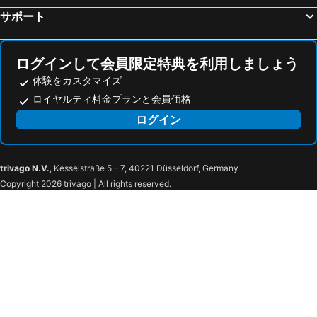
サポート
Rotterdam Teleport Hotel
Holiday Inn Express Amsterdam - Sloterdijk Station by IHG
アイエヌケー ホテル アムステルダム Mギャラリー by ソフィテル
Diamond Capsule Hotel Amsterdam South
a&o Rotterdam
Westlake Hotels Amsterdam
ログインして会員限定特典を利用しましょう
ホテル エセレーア
ホテル マノファ
体験をカスタマイズ
ロイヤルティ料金プランと会員価格
Hotel Torenzicht
ノボテル アムステルダム シホル エアポート
ログイン
Best Western Amsterdam
OZO Hotels Arena Amsterdam
ホテル プリンス ヘンドリック
モーベンピック ホテル アムステルダム シティ センター
DoubleTree by Hilton Royal Parc Soestduinen
コンフェレンティホテル コンタクト デル コンティネンテン
trivago N.V.
, Kesselstraße 5 – 7, 40221 Düsseldorf, Germany
Fletcher Hotel-Restaurant Oud London
Hotel Ernst Sillem Hoeve
Copyright 2026 trivago | All rights reserved.
Amrâth Berghotel Amersfoort
ウッズショーテン ホテル & コンフェレンティエセントラム
NH アメルスフォールト
メルキュール ホテル アメルスフォールト センター
Hotel Theater Figi
Long John's Pub & Hotel
ホテル ペンション ランデンブロエク
Buitenplaats de Bergse Bossen
ランゴード デ ホルスト
ポスティリオン ホテル ユトレヒト ブニック
バン デル バルク ホテル アメルスフォールト A1
Hotel Mitland