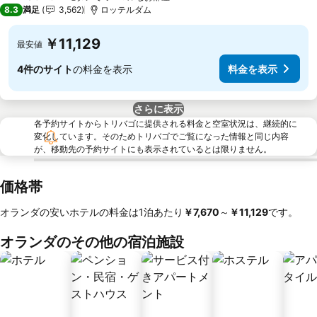
3 ホテルのランク
8.3
満足
3,562
ロッテルダム
￥11,129
最安値
4件のサイト
の料金を表示
料金を表示
さらに表示
各予約サイトからトリバゴに提供される料金と空室状況は、継続的に
変化しています。そのためトリバゴでご覧になった情報と同じ内容
が、移動先の予約サイトにも表示されているとは限りません。
価格帯
オランダの安いホテルの料金は1泊あたり
‎￥7,670
～
‎￥11,129
です。
オランダのその他の宿泊施設