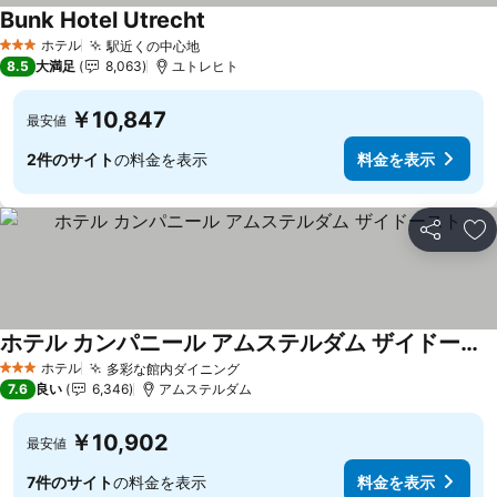
Bunk Hotel Utrecht
ホテル
駅近くの中心地
3 ホテルのランク
8.5
大満足
8,063
ユトレヒト
￥10,847
最安値
2件のサイト
の料金を表示
料金を表示
シェア
お
ホテル カンパニール アムステルダム ザイドースト
ホテル
多彩な館内ダイニング
3 ホテルのランク
7.6
良い
6,346
アムステルダム
￥10,902
最安値
7件のサイト
の料金を表示
料金を表示