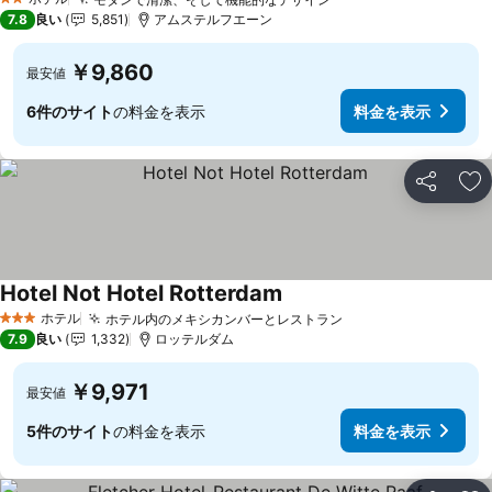
2 ホテルのランク
7.8
良い
5,851
アムステルフエーン
￥9,860
最安値
6件のサイト
の料金を表示
料金を表示
シェア
お
Hotel Not Hotel Rotterdam
ホテル
ホテル内のメキシカンバーとレストラン
3 ホテルのランク
7.9
良い
1,332
ロッテルダム
￥9,971
最安値
5件のサイト
の料金を表示
料金を表示