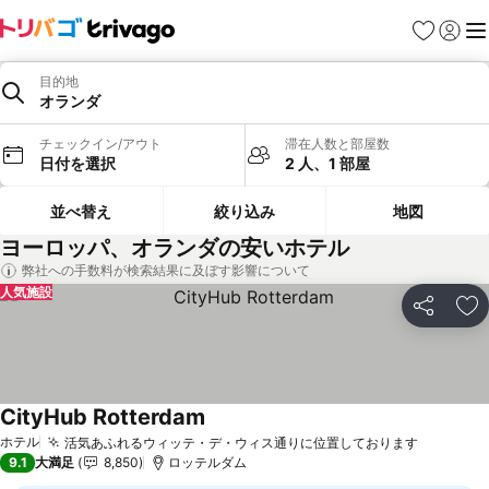
お気に入り
ログイ
メ
目的地
オランダ
チェックイン/アウト
滞在人数と部屋数
日付を選択
2 人、1 部屋
並べ替え
絞り込み
地図
ヨーロッパ、オランダの安いホテル
弊社への手数料が検索結果に及ぼす影響について
人気施設
シェア
お
CityHub Rotterdam
ホテル
活気あふれるウィッテ・デ・ウィス通りに位置しております
9.1
大満足
8,850
ロッテルダム