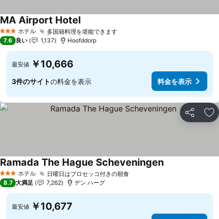
MA Airport Hotel
ホテル
多国籍料理を堪能できます
3 ホテルのランク
7.6
良い
1,137
Hoofddorp
￥10,666
最安値
3件のサイト
の料金を表示
料金を表示
シェア
お
Ramada The Hague Scheveningen
ホテル
日曜日はプロセッコ付きの朝食
3 ホテルのランク
8.7
大満足
7,262
デン ハーグ
￥10,677
最安値