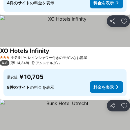
4件のサイト
の料金を表示
料金を表示
シェア
お
XO Hotels Infinity
ホテル
レインシャワー付きのモダンなお部屋
3 ホテルのランク
6.8
14,348
アムステルダム
￥10,705
最安値
8件のサイト
の料金を表示
料金を表示
シェア
お