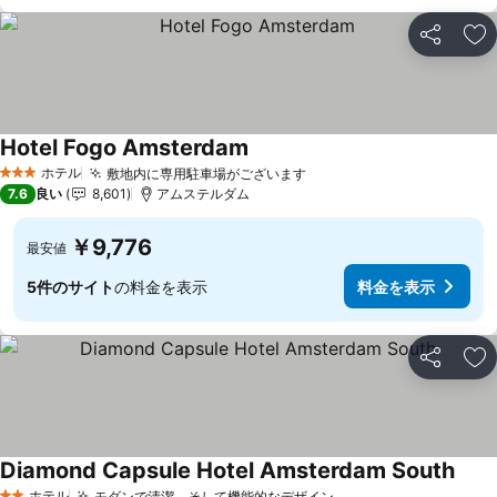
シェア
お
Hotel Fogo Amsterdam
ホテル
敷地内に専用駐車場がございます
3 ホテルのランク
7.6
良い
8,601
アムステルダム
￥9,776
最安値
5件のサイト
の料金を表示
料金を表示
シェア
お
Diamond Capsule Hotel Amsterdam South
ホテル
モダンで清潔、そして機能的なデザイン