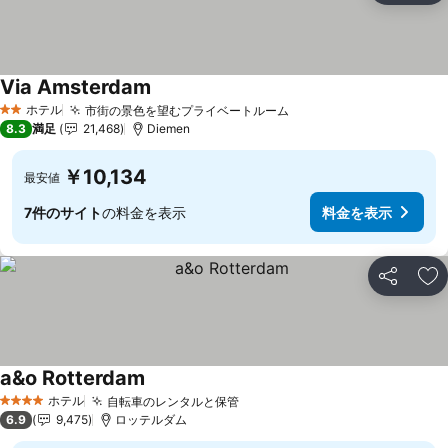
Via Amsterdam
ホテル
市街の景色を望むプライベートルーム
2 ホテルのランク
8.3
満足
21,468
Diemen
￥10,134
最安値
7件のサイト
の料金を表示
料金を表示
シェア
お
a&o Rotterdam
ホテル
自転車のレンタルと保管
4 ホテルのランク
6.9
9,475
ロッテルダム