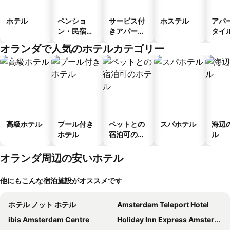
ホテル
ペンショ
サービス付
ホステル
アパ
ン・民宿・
きアパート
タイ
ゲストハウ
メント
ル
オランダで人気のホテルカテゴリー
ス
高級ホテル
プール付き
ペットとの
スパホテル
海辺
ホテル
宿泊可のホ
ル
テル
オランダ周辺の安いホテル
他にもこんな宿泊施設がオススメです
ホテル ノット ホテル
Amsterdam Teleport Hotel
ibis Amsterdam Centre
Holiday Inn Express Amsterdam - North Riverside By Ihg