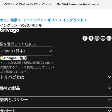
グランド ロイヤル ロンドン ハイド パーク
Sofitel London Heathrow
Hilton Garden Inn London Heathrow Terminal 2 and 3
ibis budget London Whitechapel - Brick Lane
Hotel Riu Plaza London Victoria
Thistle London Heathrow Terminal 5
ホテル検索
ヨーロッパ
イギリス
イングランド
イングランドの安いホテル
Premier Inn London Wembley Stadium
Holiday Inn Express London - Newbury Park, an IHG Hotel
Premier Inn London Heathrow Airport Terminal 5 hotel
Holiday Inn Express London - Heathrow T5 By Ihg
Facebook
Twitter
Insta
Yo
Princes Gardens
LSE Carr-Saunders Hall
国を選択してください。
hub by Premier Inn London Westminster Abbey hotel
The Rockwell
Best Western London Heathrow Ariel Hotel
LSE High Holborn
Googleに追加
Premier Inn London Heathrow Airport T2 & T3 - Bath Road
Travelodge London Central City Road
トリバゴの結果を簡単に確認: Google上
の優先するニュース提供元としてトリバ
Travelodge London Kings Cross Royal Scot
スタンリー ハウス
ゴを追加しましょう。
トリバゴとは
Bridge Park Hotel
easyHotel South Kensington
Holiday Inn Express London - Wandsworth By Ihg
Park Plaza London Riverbank
弊社の製品
ハンプトン バイ ヒルトン ロンドン クロイドン
Travelodge Gatwick Airport Central
ザ ライナー ホテル
ibis budget Manchester Airport
規約とポリシー
Travelodge London Wembley
Park Grand London Heathrow Hotel
サポート