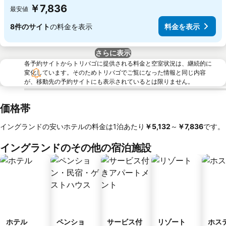
￥7,836
最安値
8件のサイト
の料金を表示
料金を表示
さらに表示
各予約サイトからトリバゴに提供される料金と空室状況は、継続的に
変化しています。そのためトリバゴでご覧になった情報と同じ内容
が、移動先の予約サイトにも表示されているとは限りません。
価格帯
イングランドの安いホテルの料金は1泊あたり
‎￥5,132
～
‎￥7,836
です。
イングランドのその他の宿泊施設
ホテル
ペンショ
サービス付
リゾート
ホス