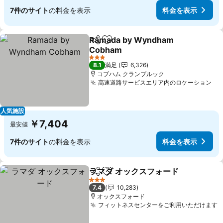
7件のサイト
の料金を表示
料金を表示
Ramada by Wyndham
シェア
お気に入りに追加
Cobham
料金を表示
3 ホテルのランク
8.1
満足
6,326
コブハム クランブルック
高速道路サービスエリア内のロケーション
料
人気施設
￥7,404
最安値
7件のサイト
の料金を表示
料金を表示
ラマダ オックスフォード
シェア
お気に入りに追加
料
3 ホテルのランク
7.4
10,283
オックスフォード
フィットネスセンターをご利用いただけます