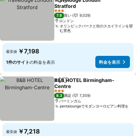
Travelodge London
シェア
お気に入りに追加
Stratford
料金を表示
3 ホテルのランク
7.8
良い
9,029
ロンドン
オリンピックパークと街のスカイラインを望
む景色
￥7,198
最安値
1件のサイト
の料金を表示
料金を表示
B&B HOTEL Birmingham-
シェア
お気に入りに追加
Centre
料金を表示
3 ホテルのランク
8.3
満足
7,309
バーミンガム
pentaloungeでモダンヨーロピアン料理を
料
￥7,218
最安値