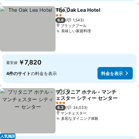
The Oak Lea Hotel
シェア
お気に入りに追加
料金を
2 ホテルのランク
6.8
1,543
ブラックプール
美味しい家庭料理
料金を表示
￥7,820
最安値
4件のサイト
の料金を表示
料金を表示
ブリタニア ホテル - マンチ
シェア
お気に入りに追加
ェスター シティー センター
料金を表示
3 ホテルのランク
6.2
34,033
マンチェスター
多彩なダイニング体験
料金を表示
人気施設