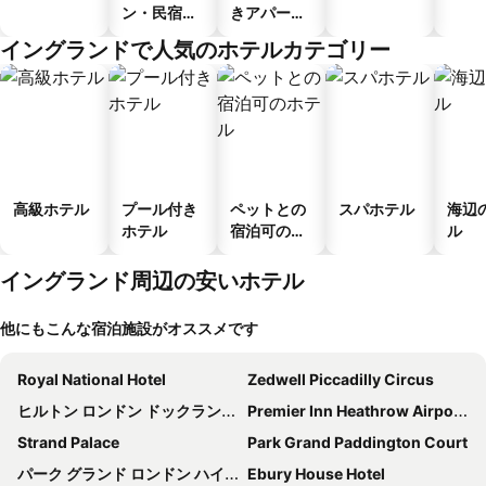
ン・民宿・
きアパート
ゲストハウ
メント
イングランドで人気のホテルカテゴリー
ス
高級ホテル
プール付き
ペットとの
スパホテル
海辺
ホテル
宿泊可のホ
ル
テル
イングランド周辺の安いホテル
他にもこんな宿泊施設がオススメです
Royal National Hotel
Zedwell Piccadilly Circus
ヒルトン ロンドン ドックランズ リバーサイド
Premier Inn Heathrow Airport Terminal 4
Strand Palace
Park Grand Paddington Court
パーク グランド ロンドン ハイド パーク
Ebury House Hotel