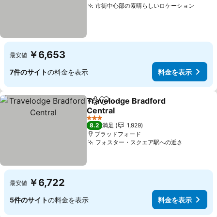
市街中心部の素晴らしいロケーション
料金
￥6,653
最安値
7件のサイト
の料金を表示
料金を表示
Travelodge Bradford
シェア
お気に入りに追加
Central
料金を表示
3 ホテルのランク
8.2
満足
1,929
ブラッドフォード
フォスター・スクエア駅への近さ
料金を表
￥6,722
最安値
5件のサイト
の料金を表示
料金を表示