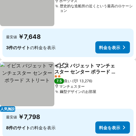
ポーツマス
歴史的な造船所の近くという最高のロケーシ
ョン
￥7,648
最安値
3件のサイト
の料金を表示
料金を表示
イビス バジェット マンチェ
シェア
お気に入りに追加
スター センター ポラード ス
トリート
料金を表示
2 ホテルのランク
7.5
良い
13,276
マンチェスター
繭型デザインのお部屋
料金を表示
人気施設
￥7,798
最安値
8件のサイト
の料金を表示
料金を表示