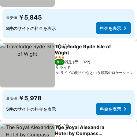
￥5,845
最安値
8件のサイト
の料金を表示
料金を表示
Travelodge Ryde Isle of
シェア
お気に入りに追加
Wight
料金を表示
3 ホテルのランク
8.3
満足
1,922
ライド
ライドの街の中心という最高のロケーション
￥5,978
最安値
5件のサイト
の料金を表示
料金を表示
The Royal Alexandra
シェア
お気に入りに追加
Hotel by Compass