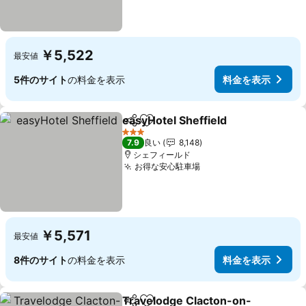
￥5,522
最安値
5件のサイト
の料金を表示
料金を表示
easyHotel Sheffield
シェア
お気に入りに追加
料金を
3 ホテルのランク
7.9
良い
8,148
シェフィールド
お得な安心駐車場
料金を表示
￥5,571
最安値
8件のサイト
の料金を表示
料金を表示
Travelodge Clacton-on-