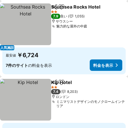
Southsea Rocks Hotel
シェア
お気に入りに追加
料金
2 ホテルのランク
7.9
良い
1,055
サウスシー
魅力的な屋外の中庭
料金を表示
人気施設
￥6,724
最安値
7件のサイト
の料金を表示
料金を表示
Kip Hotel
シェア
お気に入りに追加
料金を表示
2 ホテルのランク
7.4
8,203
ロンドン
ミニマリストデザインのモノクロームインテ
リア