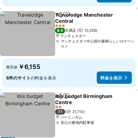
Travelodge Manchester
シェア
お気に入りに追加
Central
料金を表示
3 ホテルのランク
8.5
大満足
10,256
マンチェスター
マンチェスター中心部の素晴らしいロケーシ
ョン
￥6,155
最安値
6件のサイト
の料金を表示
料金を表示
ibis budget Birmingham
シェア
お気に入りに追加
Centre
料金を表示
2 ホテルのランク
7.1
21,710
バーミンガム
安心の敷地内駐車場
料金を表示