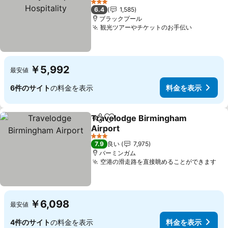
Hospitality
料金を表示
3 ホテルのランク
6.4
1,585
ブラックプール
観光ツアーやチケットのお手伝い
料金を表
￥5,992
最安値
6件のサイト
の料金を表示
料金を表示
Travelodge Birmingham
シェア
お気に入りに追加
Airport
料金を表示
3 ホテルのランク
7.9
良い
7,975
バーミンガム
空港の滑走路を直接眺めることができます
料
￥6,098
最安値
4件のサイト
の料金を表示
料金を表示