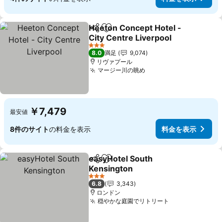
Heeton Concept Hotel -
シェア
お気に入りに追加
City Centre Liverpool
料金を表示
3 ホテルのランク
8.0
満足
9,074
リヴァプール
マージー川の眺め
料金を表示
￥7,479
最安値
8件のサイト
の料金を表示
料金を表示
easyHotel South
シェア
お気に入りに追加
Kensington
料金を表示
3 ホテルのランク
6.8
3,343
ロンドン
穏やかな庭園でリトリート
料金を表示