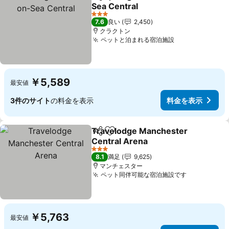
シェア
お気に入りに追加
Sea Central
料金を表示
3 ホテルのランク
7.6
良い
2,450
クラクトン
ペットと泊まれる宿泊施設
料金を表示
￥5,589
最安値
3件のサイト
の料金を表示
料金を表示
Travelodge Manchester
シェア
お気に入りに追加
Central Arena
料金を表示
3 ホテルのランク
8.1
満足
9,625
マンチェスター
ペット同伴可能な宿泊施設です
料金を表示
￥5,763
最安値