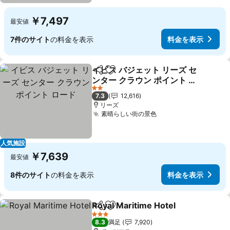
￥7,497
最安値
7件のサイト
の料金を表示
料金を表示
イビス バジェット リーズ セ
シェア
お気に入りに追加
ンター クラウン ポイント ロ
ード
料金を表示
2 ホテルのランク
7.3
12,616
リーズ
素晴らしい街の景色
料金を表示
人気施設
￥7,639
最安値
8件のサイト
の料金を表示
料金を表示
Royal Maritime Hotel
シェア
お気に入りに追加
料金
3 ホテルのランク
8.3
満足
7,920