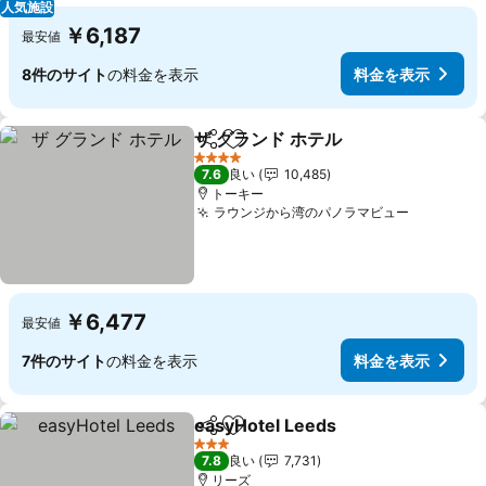
人気施設
￥6,187
最安値
8件のサイト
の料金を表示
料金を表示
ザ グランド ホテル
シェア
お気に入りに追加
料金を表
4 ホテルのランク
7.6
良い
10,485
トーキー
ラウンジから湾のパノラマビュー
料金を表
￥6,477
最安値
7件のサイト
の料金を表示
料金を表示
easyHotel Leeds
シェア
お気に入りに追加
料金を表
3 ホテルのランク
7.8
良い
7,731
リーズ