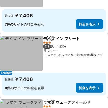
￥7,406
最安値
7件のサイト
の料金を表示
料金を表示
デイズ イン フリート
シェア
お気に入りに追加
料金を
3 ホテルのランク
7.3
4,230
フリート
広々としたファミリー向けのお部屋タイプ
料
人気施設
￥7,406
最安値
8件のサイト
の料金を表示
料金を表示
ラマダ ウェークフィールド
シェア
お気に入りに追加