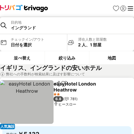
お気に入り
ログイ
メ
目的地
イングランド
チェックイン/アウト
滞在人数と部屋数
日付を選択
2 人、1 部屋
並べ替え
絞り込み
地図
イギリス、イングランドの安いホテル
弊社への手数料が検索結果に及ぼす影響について
easyHotel London
シェア
お気に入りに追加
Heathrow
料金を表示
2 ホテルのランク
6.8
781
ヒースロー
人気施設