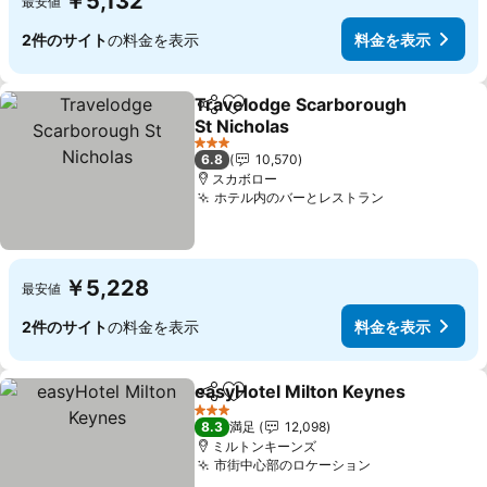
￥5,132
最安値
2件のサイト
の料金を表示
料金を表示
Travelodge Scarborough
シェア
お気に入りに追加
St Nicholas
料金を表示
3 ホテルのランク
6.8
10,570
スカボロー
ホテル内のバーとレストラン
料金を表示
￥5,228
最安値
2件のサイト
の料金を表示
料金を表示
easyHotel Milton Keynes
シェア
お気に入りに追加
3 ホテルのランク
8.3
満足
12,098
ミルトンキーンズ
市街中心部のロケーション
料金を表示