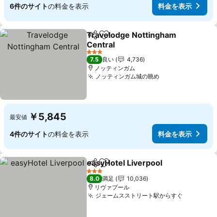
6件のサイト
の料金を表示
料金を表示
Travelodge Nottingham
シェア
お気に入りに追加
Central
料金を表示
3 ホテルのランク
7.5
良い
4,736
ノッティンガム
ノッティンガム城の眺め
料金を表示
￥5,845
最安値
4件のサイト
の料金を表示
料金を表示
easyHotel Liverpool
シェア
お気に入りに追加
料金を
3 ホテルのランク
8.0
満足
10,036
リヴァプール
ジェームスストリート駅からすぐ
料金を表