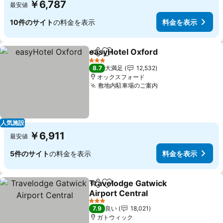
￥6,787
最安値
10件のサイト
の料金を表示
料金を表示
easyHotel Oxford
シェア
お気に入りに追加
料金を表
3 ホテルのランク
8.7
大満足
12,532
オックスフォード
敷地内駐車場のご案内
料金を表示
人気施設
￥6,911
最安値
5件のサイト
の料金を表示
料金を表示
Travelodge Gatwick
シェア
お気に入りに追加
Airport Central
料金を表示
3 ホテルのランク
7.9
良い
18,021
ガトウィック