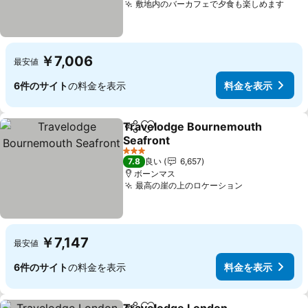
敷地内のバーカフェで夕食も楽しめます
料金
￥7,006
最安値
6件のサイト
の料金を表示
料金を表示
Travelodge Bournemouth
シェア
お気に入りに追加
Seafront
料金を表示
3 ホテルのランク
7.8
良い
6,657
ボーンマス
最高の崖の上のロケーション
料金を表示
￥7,147
最安値
6件のサイト
の料金を表示
料金を表示