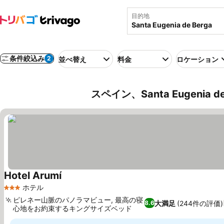
目的地
条件絞込み
2
並べ替え
料金
ロケーション
スペイン、Santa Eugenia 
Hotel Arumí
ホテル
3 ホテルのランク
ピレネー山脈のパノラマビュー, 最高の寝
大満足
(244件の評価)
8.6
心地をお約束するキングサイズベッド