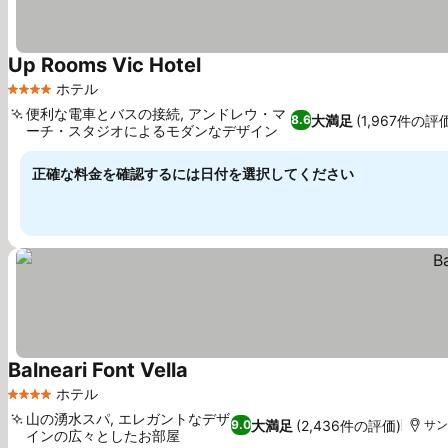
Up Rooms Vic Hotel
ホテル
4 ホテルのランク
便利な電車とバスの接続, アンドレウ・マ
大満足
(1,967件の評
8.6
ーチ・スタジオによるモダンなデザイン
正確な料金を確認するには日付を選択してください
Balneari Font Vella
ホテル
4 ホテルのランク
山の湧水スパ, エレガントなデザ
大満足
(2,436件の評価)
9.0
サント
インの広々としたお部屋