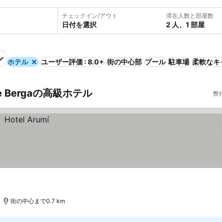
チェックイン/アウト
滞在人数と部屋数
日付を選択
2 人、1 部屋
ホテル
ユーザー評価 : 8.0+
街の中心部
プール
駐車場
柔軟なキ
de Bergaの高級ホテル
弊
街の中心まで0.7 km