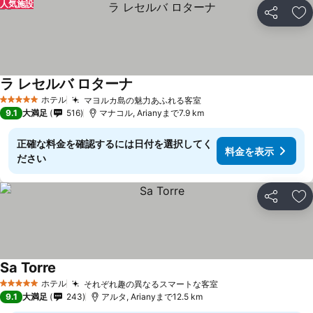
人気施設
シェア
お
ラ レセルバ ロターナ
料金を表示
ホテル
マヨルカ島の魅力あふれる客室
料金を表示
5 ホテルのランク
9.1
大満足
516
マナコル, Arianyまで7.9 km
正確な料金を確認するには日付を選択してく
料金を表示
ださい
シェア
お
Sa Torre
料金を表示
ホテル
それぞれ趣の異なるスマートな客室
料金を表示
5 ホテルのランク
9.1
大満足
243
アルタ, Arianyまで12.5 km