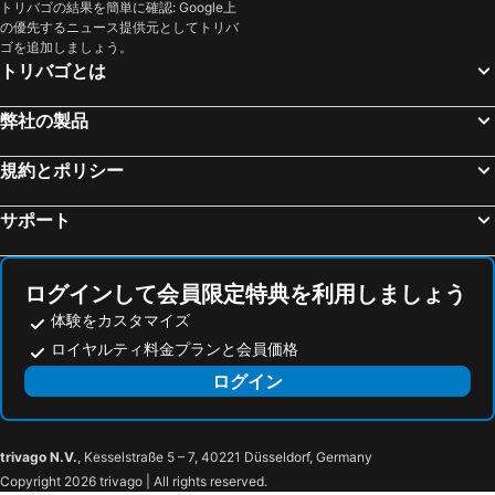
トリバゴの結果を簡単に確認: Google上
カン ピカフォルト, luxury hotels
ポルト ペトロ, luxury hotels
の優先するニュース提供元としてトリバ
ポルト デ ソレル, luxury hotels
カラマヨール, luxury hotels
ゴを追加しましょう。
トリバゴとは
カラ サン ビセンテ, luxury hotels
アルタ, luxury hotels
カンヤメル, luxury hotels
コスタ デン ブラネス, luxury hotels
弊社の製品
カンポス, luxury hotels
ヴァルデモッサ, luxury hotels
規約とポリシー
カンパネット, luxury hotels
Sant Llorenç des Cardassar, luxury hotels
カラ フェレーラ, luxury hotels
デイア, luxury hotels
サポート
マナコル, luxury hotels
サンタニー, luxury hotels
シネウ, luxury hotels
セス・サリネス, luxury hotels
ログインして会員限定特典を利用しましょう
体験をカスタマイズ
ロイヤルティ料金プランと会員価格
ログイン
trivago N.V.
, Kesselstraße 5 – 7, 40221 Düsseldorf, Germany
Copyright 2026 trivago | All rights reserved.