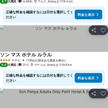
8.7
大満足
4,484
アルク, Arianyまで19.4 km
正確な料金を確認するには日付を選択してく
料金を表示
ださい
シェア
お
ソン マス ホテル ルラル
料金を表示
ホテル
17世紀の歴史ある農家を舞台に
料金を表示
4 ホテルのランク
9.4
大満足
211
マナコル, Arianyまで19.8 km
正確な料金を確認するには日付を選択してく
料金を表示
ださい
シェア
お