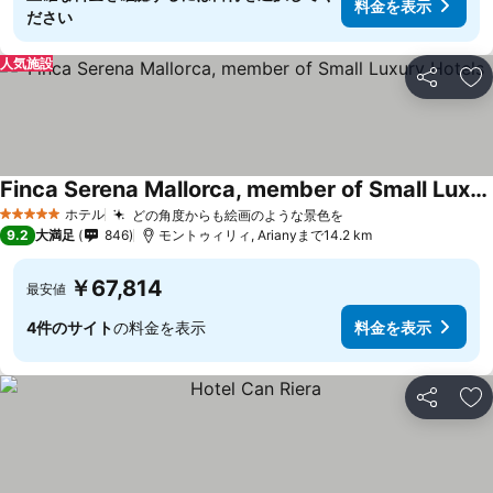
料金を表示
ださい
人気施設
シェア
お
Finca Serena Mallorca, member of Small Luxury Hotels
料金を表示
ホテル
どの角度からも絵画のような景色を
料金を表示
5 ホテルのランク
9.2
大満足
846
モントゥィリィ, Arianyまで14.2 km
￥67,814
最安値
4件のサイト
の料金を表示
料金を表示
シェア
お