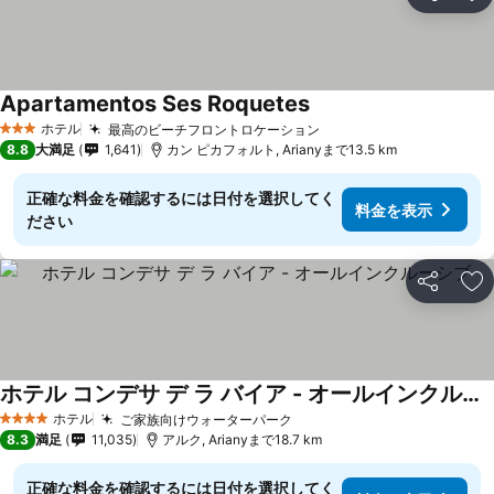
シェア
お
Apartamentos Ses Roquetes
料金を表示
ホテル
最高のビーチフロントロケーション
料金を表示
3 ホテルのランク
8.8
大満足
1,641
カン ピカフォルト, Arianyまで13.5 km
正確な料金を確認するには日付を選択してく
料金を表示
ださい
シェア
お
ホテル コンデサ デ ラ バイア - オールインクルーシブ
料金を表示
ホテル
ご家族向けウォーターパーク
料金を表示
4 ホテルのランク
8.3
満足
11,035
アルク, Arianyまで18.7 km
正確な料金を確認するには日付を選択してく