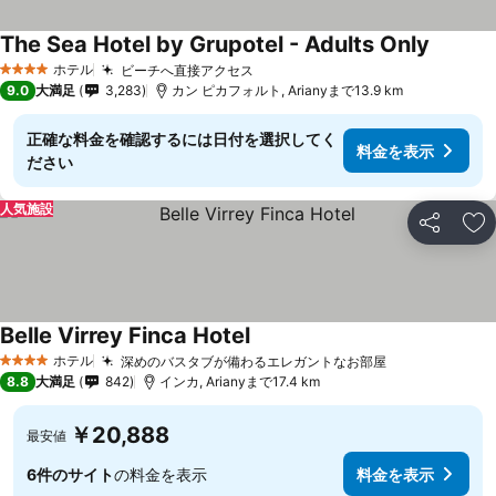
The Sea Hotel by Grupotel - Adults Only
料金を
ホテル
ビーチへ直接アクセス
料金を表示
4 ホテルのランク
9.0
大満足
3,283
カン ピカフォルト, Arianyまで13.9 km
正確な料金を確認するには日付を選択してく
料金を表示
ださい
人気施設
シェア
お
Belle Virrey Finca Hotel
料金を表示
ホテル
深めのバスタブが備わるエレガントなお部屋
料金を表示
4 ホテルのランク
8.8
大満足
842
インカ, Arianyまで17.4 km
￥20,888
最安値
6件のサイト
の料金を表示
料金を表示