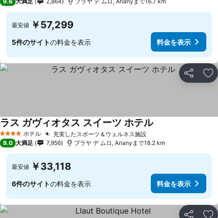
9.6
大満足
2,864
プラヤ デ ムロ, Arianyまで16.7 km
￥57,299
最安値
5件のサイト
の料金を表示
料金を表示
シェア
お
ラス ガヴィオタス スイーツ ホテル
料金を表示
ホテル
充実したスポーツ＆ウェルネス施設
料金を表示
4 ホテルのランク
9.0
大満足
7,956
プラヤ デ ムロ, Arianyまで18.2 km
￥33,118
最安値
6件のサイト
の料金を表示
料金を表示