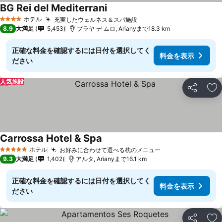
BG Rei del Mediterrani
料金を表示
ホテル
充実したウェルネス＆スパ施設
料金を表示
4 ホテルのランク
8.9
大満足
5,453
プラヤ デ ムロ, Arianyまで18.3 km
正確な料金を確認するには日付を選択してく
料金を表示
ださい
人気施設
シェア
お
Carrossa Hotel & Spa
料金を表示
ホテル
お好みに合わせて選べる枕のメニュー
料金を表示
5 ホテルのランク
9.3
大満足
1,402
アルタ, Arianyまで16.1 km
正確な料金を確認するには日付を選択してく
料金を表示
ださい