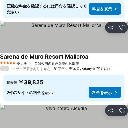
正確な料金を確認するには日付を選択してく
料金を表示
ださい
シェア
お
Sarena de Muro Resort Mallorca
料金を表示
ホテル
自然公園の景色を望むお部屋
料金を表示
5 ホテルのランク
/
プラヤ デ ムロ, Arianyまで16.5 km
ユーザー評価はありません
￥39,825
最安値
7件のサイト
の料金を表示
料金を表示
シェア
お