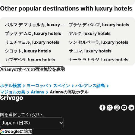
Other popular destinations with luxury hotels
パルマ デ マリョルカ, luxury hotels
プラヤ デ パルマ, luxury hotels
プラヤ デ ムロ, luxury hotels
アルク, luxury hotels
リュチマヨル, luxury hotels
ソン セルベーラ, luxury hotels
シヨット, luxury hotels
サ コマ, luxury hotels
カプデペラ, luxury hotels
カーラ ラトラジ, luxury hotels
エル･アレナル, luxury hotels
カラ メスキーダ, luxury hotels
Arianyのすべての宿泊施設を表示
カーラ ミラー, luxury hotels
イリェタス, luxury hotels
ホテル検索
ヨーロッパ
スペイン
バレアレス諸島
サンタマルガリータ, luxury hotels
プエルト デ アルクディア, luxury hotels
マジョルカ島
Ariany
Arianyの高級ホテル
ポルトクリスト, luxury hotels
コロニア サント ホルディ, luxury hotels
ポータル ヌース, luxury hotels
ソリェル, luxury hotels
Facebook
Twitter
Insta
Yo
Son Vida, luxury hotels
カラドール, luxury hotels
国を選択してください。
ポート デ ポリェンサ, luxury hotels
ポリェンサ, luxury hotels
ポルトコロム, luxury hotels
カラ ボナ, luxury hotels
Googleに追加