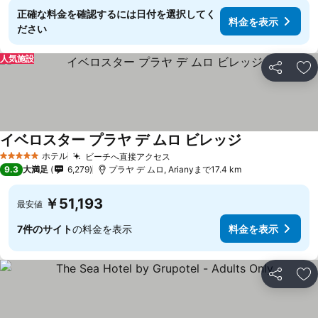
正確な料金を確認するには日付を選択してく
料金を表示
ださい
人気施設
シェア
お
イベロスター プラヤ デ ムロ ビレッジ
料金を表示
ホテル
ビーチへ直接アクセス
料金を表示
5 ホテルのランク
9.3
大満足
6,279
プラヤ デ ムロ, Arianyまで17.4 km
￥51,193
最安値
7件のサイト
の料金を表示
料金を表示
シェア
お