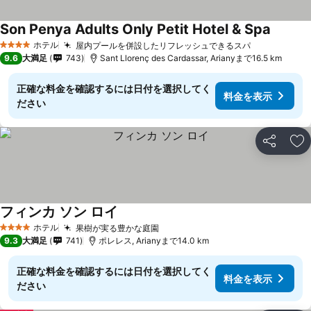
Son Penya Adults Only Petit Hotel & Spa
料金を
ホテル
屋内プールを併設したリフレッシュできるスパ
料金を表示
4 ホテルのランク
9.6
大満足
743
Sant Llorenç des Cardassar, Arianyまで16.5 km
正確な料金を確認するには日付を選択してく
料金を表示
ださい
シェア
お
フィンカ ソン ロイ
料金を表示
ホテル
果樹が実る豊かな庭園
料金を表示
4 ホテルのランク
9.3
大満足
741
ポレレス, Arianyまで14.0 km
正確な料金を確認するには日付を選択してく
料金を表示
ださい