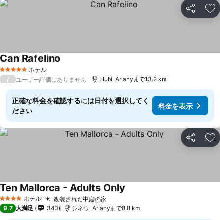
シェア
お
Can Rafelino
料金を表示
ホテル
5 ホテルのランク
/
Llubí, Arianyまで13.2 km
ユーザー評価はありません
正確な料金を確認するには日付を選択してく
料金を表示
ださい
シェア
お
Ten Mallorca - Adults Only
料金を表示
ホテル
改装された中庭の家
料金を表示
4 ホテルのランク
9.7
大満足
340
シネウ, Arianyまで8.8 km