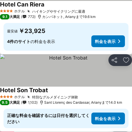
Hotel Can Riera
料金を表示
ホテル
ハイキングやサイクリングに最適
料金を表示
4 ホテルのランク
9.1
大満足
772
カンパネット, Arianyまで19.6 km
￥23,925
最安値
4件のサイト
の料金を表示
料金を表示
シェア
お
Hotel Son Trobat
料金を表示
ホテル
特別なグルメダイニング体験
料金を表示
4 ホテルのランク
9.5
大満足
1,102
Sant Llorenç des Cardassar, Arianyまで14.0 km
正確な料金を確認するには日付を選択してく
料金を表示
ださい