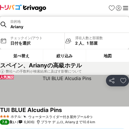
お気に入り
ログイ
メ
目的地
Ariany
チェックイン/アウト
滞在人数と部屋数
日付を選択
2 人、1 部屋
並べ替え
絞り込み
地図
スペイン、Arianyの高級ホテル
弊社への手数料が検索結果に及ぼす影響について
人気施設
シェア
お
TUI BLUE Alcudia Pins
料金を表示
ホテル
ウォータースライダー付き屋外プール6つ
料金を表示
3 ホテルのランク
7.8
良い
6,906
プラヤ デ ムロ, Arianyまで10.6 km