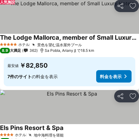
人気施設
シェア
お
The Lodge Mallorca, member of Small Luxury Hotels
料金を表示
ホテル
景色を望む温水屋外プール
料金を表示
5 ホテルのランク
8.9
大満足
362
Sa Pobla, Arianyまで18.5 km
￥82,850
最安値
7件のサイト
の料金を表示
料金を表示
シェア
お
Els Pins Resort & Spa
料金を表示
ホテル
地中海料理を堪能
料金を表示
4 ホテルのランク