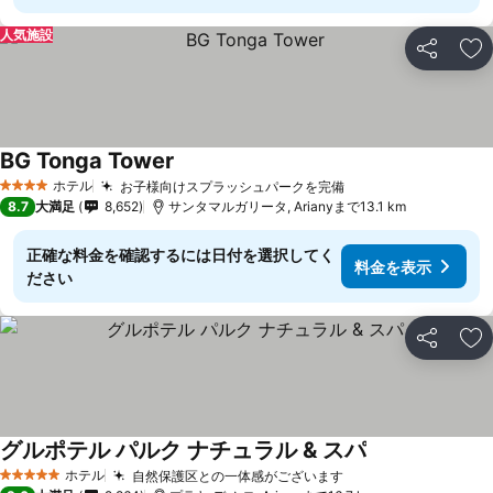
人気施設
シェア
お
BG Tonga Tower
料金を表示
ホテル
お子様向けスプラッシュパークを完備
料金を表示
4 ホテルのランク
8.7
大満足
8,652
サンタマルガリータ, Arianyまで13.1 km
正確な料金を確認するには日付を選択してく
料金を表示
ださい
シェア
お
グルポテル パルク ナチュラル & スパ
料金を表示
ホテル
自然保護区との一体感がございます
料金を表示
5 ホテルのランク