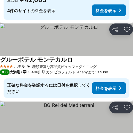
￥42,003
最安値
4件のサイト
の料金を表示
料金を表示
シェア
お
グルーポテル モンテカルロ
料金を表示
ホテル
種類豊富な高品質ビュッフェダイニング
料金を表示
4 ホテルのランク
8.6
大満足
3,496
カン ピカフォルト, Arianyまで13.5 km
正確な料金を確認するには日付を選択してく
料金を表示
ださい
シェア
お