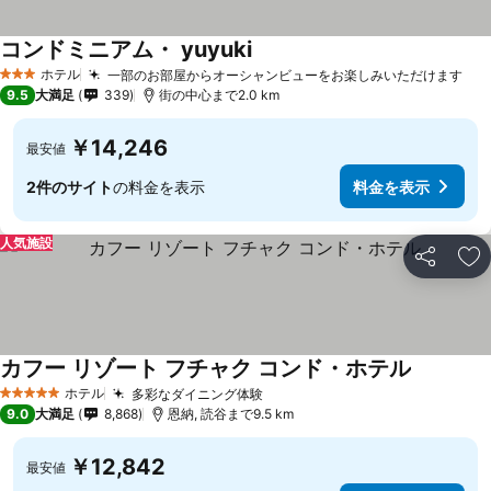
コンドミニアム・ yuyuki
ホテル
一部のお部屋からオーシャンビューをお楽しみいただけます
3 ホテルのランク
9.5
大満足
339
街の中心まで2.0 km
￥14,246
最安値
2件のサイト
の料金を表示
料金を表示
人気施設
シェア
お
カフー リゾート フチャク コンド・ホテル
ホテル
多彩なダイニング体験
5 ホテルのランク
9.0
大満足
8,868
恩納, 読谷まで9.5 km
￥12,842
最安値