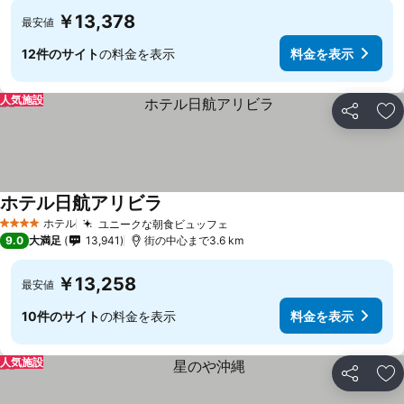
￥13,378
最安値
12件のサイト
の料金を表示
料金を表示
人気施設
シェア
お
ホテル日航アリビラ
ホテル
ユニークな朝食ビュッフェ
4 ホテルのランク
9.0
大満足
13,941
街の中心まで3.6 km
￥13,258
最安値
10件のサイト
の料金を表示
料金を表示
人気施設
シェア
お