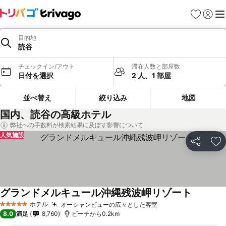
お気に入り
ログイ
メ
目的地
読谷
チェックイン/アウト
滞在人数と部屋数
日付を選択
2 人、1 部屋
並べ替え
絞り込み
地図
国内、読谷の高級ホテル
弊社への手数料が検索結果に及ぼす影響について
人気施設
シェア
お
グランドメルキュール沖縄残波岬リゾート
ホテル
オーシャンビューの広々とした客室
5 ホテルのランク
8.0
満足
8,760
ビーチから0.2km