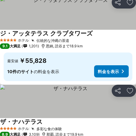
シェア
お
ジ・アッタテラス クラブタワーズ
ホテル
伝統的な沖縄の茶道
5 ホテルのランク
9.1
大満足
1,201
恩納, 読谷まで18.9 km
￥55,828
最安値
10件のサイト
の料金を表示
料金を表示
シェア
お
ザ・ナハテラス
ホテル
多彩な食の体験
5 ホテルのランク
8.9
大満足
3,109
那覇, 読谷まで19.9 km