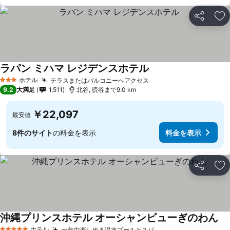
シェア
お
ラパン ミハマ レジデンスホテル
ホテル
テラスまたはバルコニーへアクセス
3 ホテルのランク
9.2
大満足
1,511
北谷, 読谷まで9.0 km
￥22,097
最安値
8件のサイト
の料金を表示
料金を表示
シェア
お
沖縄プリンスホテル オーシャンビューぎのわん
ホテル
一年中楽しめる温水プールとスパ