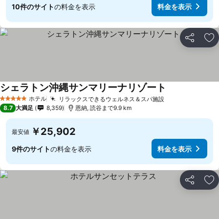
10件のサイト
の料金を表示
料金を表示
シェア
お
シェラトン沖縄サンマリーナリゾート
ホテル
リラックスできるウェルネス＆スパ施設
5 ホテルのランク
8.7
大満足
8,359
恩納, 読谷まで9.9 km
￥25,902
最安値
9件のサイト
の料金を表示
料金を表示
シェア
お