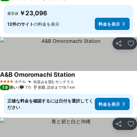
￥23,096
最安値
12件のサイト
の料金を表示
料金を表示
シェア
お
A&B Omoromachi Station
ホテル
街並みを望むサンテラス
4 ホテルのランク
7.9
良い
77
那覇, 読谷まで19.7 km
正確な料金を確認するには日付を選択してく
料金を表示
ださい
シェア
お