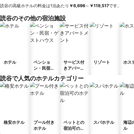
読谷の高級ホテルの料金は1泊あたり
‎￥6,696
～
‎￥119,517
です。
読谷のその他の宿泊施設
ホテル
ペンショ
サービス付
リゾート
ホス
ン・民宿・
きアパート
ゲストハウ
メント
読谷で人気のホテルカテゴリー
ス
格安ホテル
プール付き
ペットとの
スパホテル
海辺
ホテル
宿泊可のホ
ル