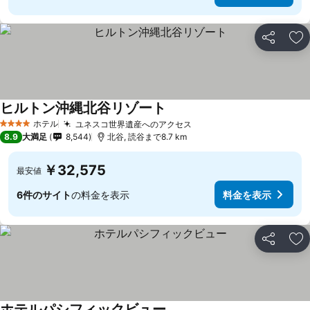
シェア
お
ヒルトン沖縄北谷リゾート
ホテル
ユネスコ世界遺産へのアクセス
4 ホテルのランク
8.9
大満足
8,544
北谷, 読谷まで8.7 km
￥32,575
最安値
6件のサイト
の料金を表示
料金を表示
シェア
お
ホテルパシフィックビュー