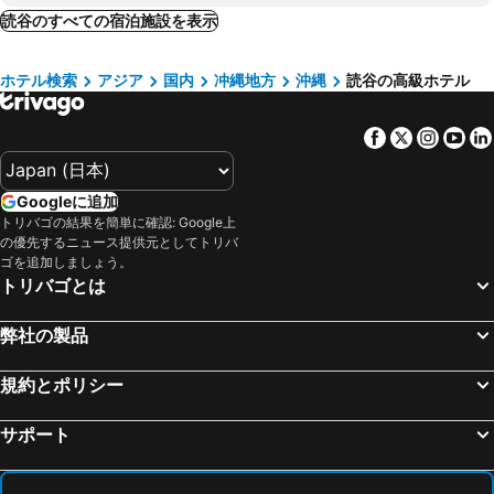
浦添市, luxury hotels
座間味島, luxury hotels
読谷のすべての宿泊施設を表示
宜野座村, luxury hotels
ホテル検索
アジア
国内
冲縄地方
沖縄
読谷の高級ホテル
Facebook
Twitter
Insta
Yo
Googleに追加
トリバゴの結果を簡単に確認: Google上
の優先するニュース提供元としてトリバ
ゴを追加しましょう。
トリバゴとは
弊社の製品
規約とポリシー
サポート