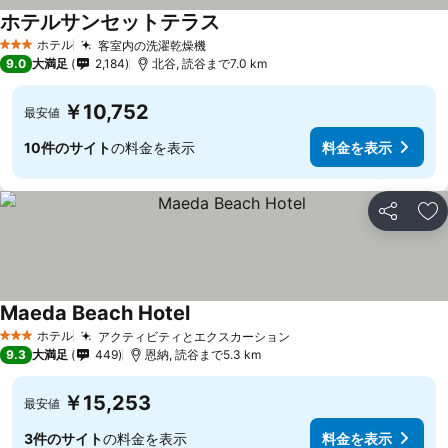
ホテルサンセットテラス
ホテル
客室内の洗濯乾燥機
3 ホテルのランク
9.0
大満足
2,184
北谷, 読谷まで7.0 km
￥10,752
最安値
10件のサイト
の料金を表示
料金を表示
シェア
お
Maeda Beach Hotel
ホテル
アクティビティとエクスカーション
3 ホテルのランク
9.3
大満足
449
恩納, 読谷まで5.3 km
￥15,253
最安値
3件のサイト
の料金を表示
料金を表示