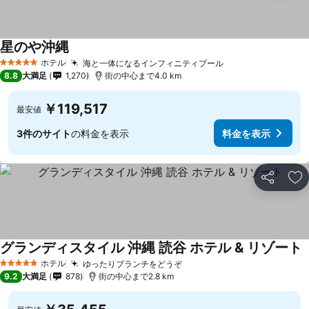
星のや沖縄
ホテル
海と一体になるインフィニティプール
5 ホテルのランク
8.8
大満足
1,270
街の中心まで4.0 km
￥119,517
最安値
3件のサイト
の料金を表示
料金を表示
シェア
お
グランディスタイル 沖縄 読谷 ホテル & リゾート
ホテル
ゆったりブランチをどうぞ
5 ホテルのランク
9.2
大満足
878
街の中心まで2.8 km