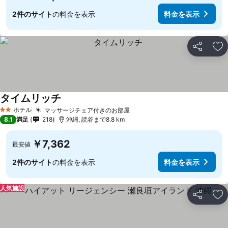
2件のサイト
の料金を表示
料金を表示
シェア
お
タイムリッチ
ホテル
マッサージチェア付きのお部屋
2 ホテルのランク
8.1
満足
218
沖縄, 読谷まで8.8 km
￥7,362
最安値
2件のサイト
の料金を表示
料金を表示
人気施設
シェア
お