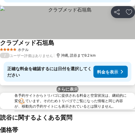
シェア
お
クラブメッド石垣島
ホテル
5 ホテルのランク
/
沖縄, 読谷まで9.2 km
ユーザー評価はありません
正確な料金を確認するには日付を選択してく
料金を表示
ださい
さらに表示
各予約サイトからトリバゴに提供される料金と空室状況は、継続的に
変化しています。そのためトリバゴでご覧になった情報と同じ内容
が、移動先の予約サイトにも表示されているとは限りません。
読谷に関するよくある質問
価格帯