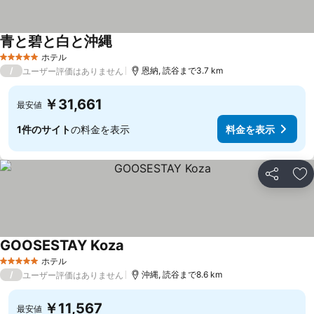
青と碧と白と沖縄
ホテル
5 ホテルのランク
/
恩納, 読谷まで3.7 km
ユーザー評価はありません
￥31,661
最安値
1件のサイト
の料金を表示
料金を表示
シェア
お
GOOSESTAY Koza
ホテル
5 ホテルのランク
/
沖縄, 読谷まで8.6 km
ユーザー評価はありません
￥11,567
最安値