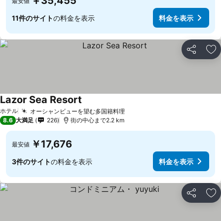
￥35,455
最安値
11件のサイト
の料金を表示
料金を表示
シェア
お
Lazor Sea Resort
ホテル
オーシャンビューを望む多国籍料理
8.6
大満足
226
街の中心まで2.2 km
￥17,676
最安値
3件のサイト
の料金を表示
料金を表示
シェア
お