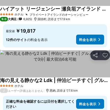
ハイアット リージェンシー 瀬良垣アイランド 沖縄
ホテル
プライベートアイランドのオーシャンビュー
5 ホテルのランク
9.0
大満足
6,925
国頭村, 読谷まで17.9 km
￥19,817
最安値
12件のサイト
の料金を表示
料金を表示
シェア
お
海の見える静かな2 Ldk | 仲泊ビーチすぐ| グルメ街まで車で3分| 最大宿泊6名可能
ホテル
5 ホテルのランク
/
恩納, 読谷まで7.6 km
ユーザー評価はありません
正確な料金を確認するには日付を選択してく
料金を表示
ださい