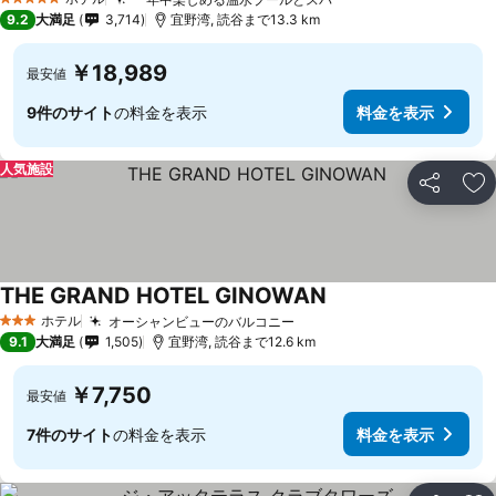
5 ホテルのランク
9.2
大満足
3,714
宜野湾, 読谷まで13.3 km
￥18,989
最安値
9件のサイト
の料金を表示
料金を表示
人気施設
シェア
お
THE GRAND HOTEL GINOWAN
ホテル
オーシャンビューのバルコニー
3 ホテルのランク
9.1
大満足
1,505
宜野湾, 読谷まで12.6 km
￥7,750
最安値
7件のサイト
の料金を表示
料金を表示