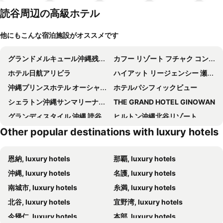
テル
読谷周辺の高級ホテル
他にもこんな宿泊施設がオススメです
グランドメルキュール沖縄残波岬リゾート
カフー リゾート フチャク コンド・ホテル
ホテル日航アリビラ
ハイアット リージェンシー 瀬良垣アイランド 沖縄
沖縄プリンスホテル オーシャンビューぎのわん
ホテルパシフィックビュー
シェラトン沖縄サンマリーナリゾート
THE GRAND HOTEL GINOWAN
グランディスタイル 沖縄 読谷 ホテル & リゾート
ヒルトン沖縄北谷リゾート
Other popular destinations with luxury hotels
ザ・ナハテラス
MB ギャラリーチャタン by ザ・テラスホテルズ
星のや沖縄
ジ・アッタテラス クラブタワーズ
恩納, luxury hotels
那覇, luxury hotels
ホテルサンセットテラス
ラパン ミハマ レジデンスホテル
沖縄, luxury hotels
名護, luxury hotels
Lazor Sea Resort
Maeda Beach Hotel
南城市, luxury hotels
糸満, luxury hotels
タイムリッチ
A&B Omoromachi Station
北谷, luxury hotels
宜野湾, luxury hotels
コンドミニアム・ yuyuki
青と碧と白と沖縄
今帰仁, luxury hotels
本部, luxury hotels