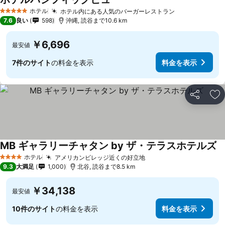
ホテル
ホテル内にある人気のバーガーレストラン
5 ホテルのランク
7.6
良い
598
沖縄, 読谷まで10.6 km
￥6,696
最安値
7件のサイト
の料金を表示
料金を表示
シェア
お
MB ギャラリーチャタン by ザ・テラスホテルズ
ホテル
アメリカンビレッジ近くの好立地
4 ホテルのランク
9.3
大満足
1,000
北谷, 読谷まで8.5 km
￥34,138
最安値
10件のサイト
の料金を表示
料金を表示