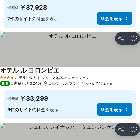
￥37,928
最安値
7件のサイト
の料金を表示
料金を表示
シェア
お
オテル ル コロンビエ
料金を表示
ホテル
リトルベニス地区のロケーション
料金を表示
4 ホテルのランク
8.8
大満足
6,245
コルマール, ブライザッハまで17.2 km
￥33,299
最安値
9件のサイト
の料金を表示
料金を表示
シェア
お