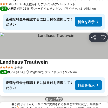
料金を表示
ホテル
考え抜かれたデザインのアパートメント
料金を表示
3 ホテルのランク
9.7
大満足
351
バード クロチンゲン, ブライザッハまで15.1 km
正確な料金を確認するには日付を選択してく
料金を表示
ださい
シェア
お
Landhaus Trautwein
料金を表示
ホテル
5 ホテルのランク
7.9
良い
14
Vogtsburg, ブライザッハまで7.5 km
正確な料金を確認するには日付を選択してく
料金を表示
ださい
さらに表示
各予約サイトからトリバゴに提供される料金と空室状況は、継続的に