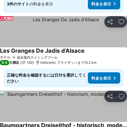
3件のサイト
の料金を表示
料金を表示
人気施設
シェア
お
Les Granges De Jadis d'Alsace
料金を表示
ホテル
温水屋内スイミングプール
料金を表示
9.6
大満足
162
Holtzwihr, ブライザッハまで15.2 km
正確な料金を確認するには日付を選択してく
料金を表示
ださい
シェア
お
Baumgartners Dreiseithof - historisch, modern, zentral