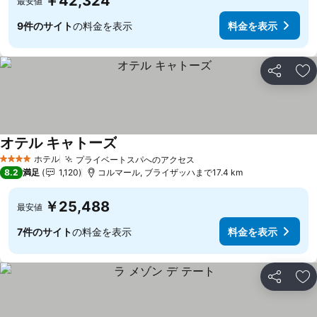
￥42,324
最安値
9件のサイト
の料金を表示
料金を表示
シェア
お
オテル キャトーズ
料金を表示
ホテル
プライベートスパへのアクセス
料金を表示
4 ホテルのランク
8.2
満足
1,120
コルマール, ブライザッハまで17.4 km
￥25,488
最安値
7件のサイト
の料金を表示
料金を表示
シェア
お