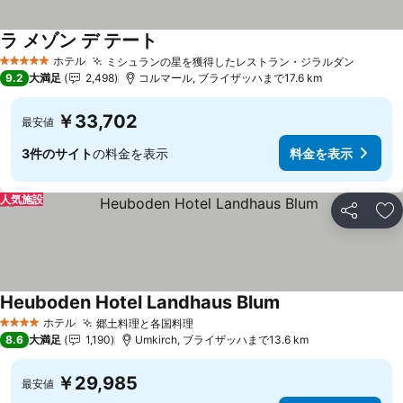
ラ メゾン デ テート
料金を表示
ホテル
ミシュランの星を獲得したレストラン・ジラルダン
料金を
5 ホテルのランク
9.2
大満足
2,498
コルマール, ブライザッハまで17.6 km
￥33,702
最安値
3件のサイト
の料金を表示
料金を表示
人気施設
シェア
お
Heuboden Hotel Landhaus Blum
料金を表示
ホテル
郷土料理と各国料理
料金を表示
4 ホテルのランク
8.6
大満足
1,190
Umkirch, ブライザッハまで13.6 km
￥29,985
最安値