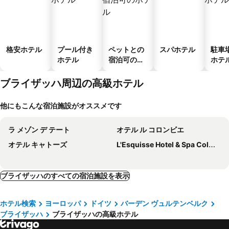
格安ホテル
プール付き
ペットとの
スパホテル
駐車
ホテル
宿泊可のホ
ホテ
テル
ブライザッハ周辺の高級ホテル
他にもこんな宿泊施設がオススメです
ラ メゾン デ テート
オテル ル コロンビエ
オテル キャトーズ
L'Esquisse Hotel & Spa Colmar - MGallery Collection
ブライザッハのすべての宿泊施設を表示
ホテル検索
ヨーロッパ
ドイツ
バーデン ヴュルテンベルク
ブライザッハ
ブライザッハの高級ホテル