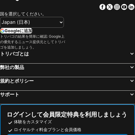
Facebook
Twitter
Insta
Yo
国を選択してください。
Googleに追加
トリバゴの結果を簡単に確認: Google上
の優先するニュース提供元としてトリバ
ゴを追加しましょう。
トリバゴとは
弊社の製品
規約とポリシー
サポート
ログインして会員限定特典を利用しましょう
体験をカスタマイズ
ロイヤルティ料金プランと会員価格