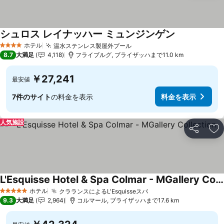
シュロス レイナッハー ミュンジンゲン
料金を表示
ホテル
温水ステンレス製屋外プール
料金を表示
4 ホテルのランク
8.7
大満足
4,118
フライブルグ, ブライザッハまで11.0 km
￥27,241
最安値
7件のサイト
の料金を表示
料金を表示
人気施設
シェア
お
L'Esquisse Hotel & Spa Colmar - MGallery Collection
料金を表示
ホテル
クラランスによるL'Esquisseスパ
料金を表示
5 ホテルのランク
9.3
大満足
2,964
コルマール, ブライザッハまで17.6 km