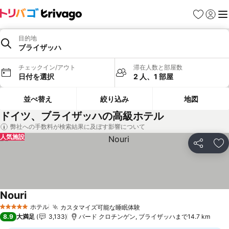
お気に入り
ログイ
メ
目的地
ブライザッハ
チェックイン/アウト
滞在人数と部屋数
日付を選択
2 人、1 部屋
並べ替え
絞り込み
地図
ドイツ、ブライザッハの高級ホテル
弊社への手数料が検索結果に及ぼす影響について
人気施設
シェア
お
Nouri
料金を表示
ホテル
カスタマイズ可能な睡眠体験
料金を表示
5 ホテルのランク
8.9
大満足
3,133
バード クロチンゲン, ブライザッハまで14.7 km