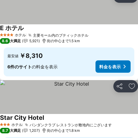
E ホテル
ホテル
主要モール内のブティックホテル
4 ホテルのランク
8.6
大満足
5,921
街の中心まで1.5 km
￥8,310
最安値
6件のサイト
の料金を表示
料金を表示
シェア
お
Star City Hotel
ホテル
パンダンクラブ レストランが敷地内にございます
3 ホテルのランク
8.7
大満足
1,207
街の中心まで1.8 km