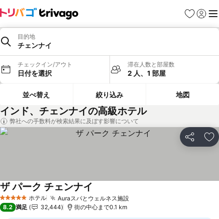
お気に入り
ログイ
メ
目的地
チェンナイ
チェックイン/アウト
滞在人数と部屋数
日付を選択
2 人、1 部屋
並べ替え
絞り込み
地図
インド、チェンナイの高級ホテル
弊社への手数料が検索結果に及ぼす影響について
シェア
お
ザ パーク チェンナイ
ホテル
Auraスパとウェルネス施設
5 ホテルのランク
8.2
満足
32,444
街の中心まで0.1 km