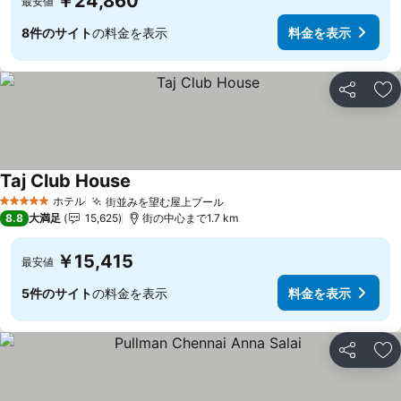
￥24,860
最安値
8件のサイト
の料金を表示
料金を表示
シェア
お
Taj Club House
ホテル
街並みを望む屋上プール
5 ホテルのランク
8.8
大満足
15,625
街の中心まで1.7 km
￥15,415
最安値
5件のサイト
の料金を表示
料金を表示
シェア
お