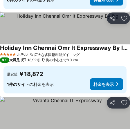
シェア
お
Holiday Inn Chennai Omr It Expressway By Ihg
ホテル
広大な多国籍料理ダイニング
5 ホテルのランク
8.9
大満足
18,921
街の中心まで8.0 km
￥18,872
最安値
1件のサイト
の料金を表示
料金を表示
シェア
お