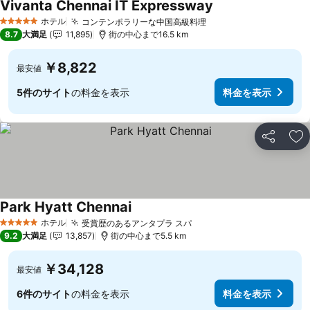
Vivanta Chennai IT Expressway
ホテル
コンテンポラリーな中国高級料理
5 ホテルのランク
8.7
大満足
11,895
街の中心まで16.5 km
￥8,822
最安値
5件のサイト
の料金を表示
料金を表示
シェア
お
Park Hyatt Chennai
ホテル
受賞歴のあるアンタプラ スパ
5 ホテルのランク
9.2
大満足
13,857
街の中心まで5.5 km
￥34,128
最安値
6件のサイト
の料金を表示
料金を表示