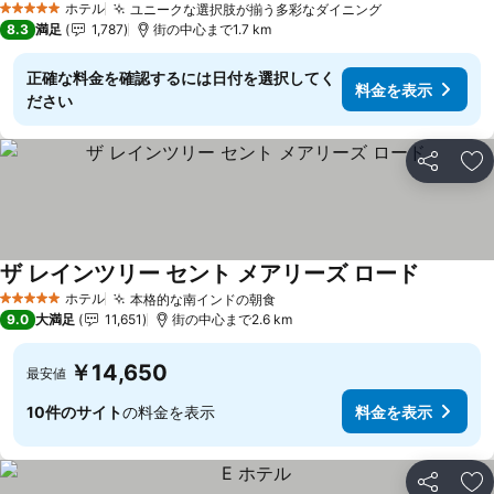
ホテル
ユニークな選択肢が揃う多彩なダイニング
5 ホテルのランク
8.3
満足
1,787
街の中心まで1.7 km
正確な料金を確認するには日付を選択してく
料金を表示
ださい
シェア
お
ザ レインツリー セント メアリーズ ロード
ホテル
本格的な南インドの朝食
5 ホテルのランク
9.0
大満足
11,651
街の中心まで2.6 km
￥14,650
最安値
10件のサイト
の料金を表示
料金を表示
シェア
お