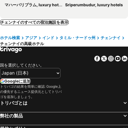
マハーバリプラム, luxury hotels
Sriperumbudur, luxury hotels
トライデント、チェンナイ
The Residency Towers
ヒルトン チェンナイ
Pullman Chennai Anna Salai
Taj Coromandel
ジ アコード メトロポリタン
チェンナイのすべての宿泊施設を表示
Holiday Inn Chennai Omr It Expressway By Ihg
ザ ウェスティン チェンナイ ヴェランチェリィ
ホテル検索
アジア
インド
タミル・ナードゥ州
チェンナイ
YWCA international
ザ パーク チェンナイ
チェンナイの高級ホテル
Taj Connemara, Chennai
ノボテル チェンナイ OMR - アコーホテルズ ブランド
Welcomhotel by ITC Hotels, Cathedral Road, Chennai
Season 4 Residences -Thiruvanmiyur Near Tidel park Apollo Proton cancer center and IIT Madras Research Park
Facebook
Twitter
Insta
Yo
Feathers - A Radha Hotel
Accord Chrome
国を選択してください。
Radisson Blu Hotel & Suites GRT Chennai
Vivanta Chennai IT Expressway
The Madras Grand
Welcomhotel by ITC Hotels, Cathedral Road, Chennai
Googleに追加
トリバゴの結果を簡単に確認: Google上
Park Plaza Chennai OMR
アンビカ エンパイア
の優先するニュース提供元としてトリバ
The K11 Business Class-Near US Consulate
Somerset Greenways Chennai
ゴを追加しましょう。
トリバゴとは
ザ レインツリー セント メアリーズ ロード
Star City Hotel
ホテル マウント マナー
Sheraton Grand Chennai Resort & Spa, Mahabalipuram
弊社の製品
Goldan Starvilla
Radisson Blu Hotel Chennai City Centre