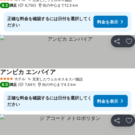
4 ホテルのランク
8.3
満足
6,750
街の中心まで12.3 km
正確な料金を確認するには日付を選択してく
料金を表示
ださい
シェア
お
アンビカ エンパイア
ホテル
充実したウェルネス＆スパ施設
4 ホテルのランク
8.0
満足
7,641
街の中心まで4.3 km
正確な料金を確認するには日付を選択してく
料金を表示
ださい
シェア
お