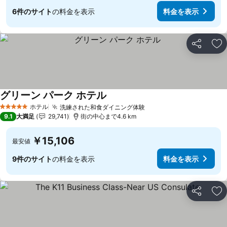
6件のサイト
の料金を表示
料金を表示
シェア
お
グリーン パーク ホテル
ホテル
洗練された和食ダイニング体験
5 ホテルのランク
9.1
大満足
29,741
街の中心まで4.6 km
￥15,106
最安値
9件のサイト
の料金を表示
料金を表示
シェア
お