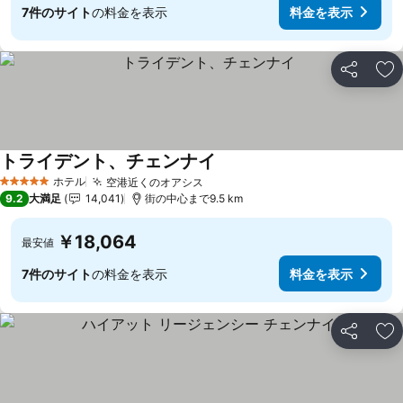
7件のサイト
の料金を表示
料金を表示
シェア
お
トライデント、チェンナイ
ホテル
空港近くのオアシス
5 ホテルのランク
9.2
大満足
14,041
街の中心まで9.5 km
￥18,064
最安値
7件のサイト
の料金を表示
料金を表示
シェア
お