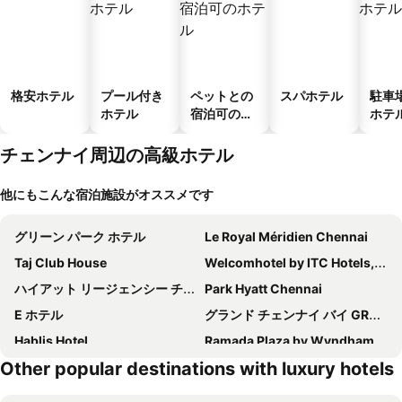
格安ホテル
プール付き
ペットとの
スパホテル
駐車
ホテル
宿泊可のホ
ホテ
テル
チェンナイ周辺の高級ホテル
他にもこんな宿泊施設がオススメです
グリーン パーク ホテル
Le Royal Méridien Chennai
Taj Club House
Welcomhotel by ITC Hotels, GST Road, Chennai
ハイアット リージェンシー チェンナイ
Park Hyatt Chennai
E ホテル
グランド チェンナイ バイ GRT ホテルズ
Hablis Hotel
Ramada Plaza by Wyndham Chennai
Other popular destinations with luxury hotels
Pharos Hotels
Novotel Chennai Chamiers Road
トゥリヤー チェンナイ - OMR IT エクスプレスウェイ
ITC グランド チョーラ ラグジュアリー コレクション ホテル チェンナイ