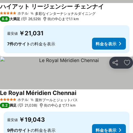
ハイアット リージェンシー チェンナイ
ホテル
多彩なインターナショナルダイニング
5 ホテルのランク
8.8
大満足
26,529
街の中心まで1.1 km
￥21,031
最安値
7件のサイト
の料金を表示
料金を表示
シェア
お
Le Royal Méridien Chennai
ホテル
屋外プールとジェットバス
5 ホテルのランク
8.2
満足
21,038
街の中心まで7.1 km
￥19,043
最安値
9件のサイト
の料金を表示
料金を表示