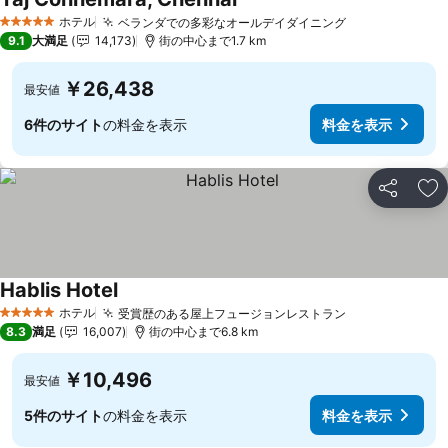
ホテル
ベランダでの多彩なオールデイダイニング
5 ホテルのランク
9.1
大満足
14,173
街の中心まで1.7 km
￥26,438
最安値
6件のサイト
の料金を表示
料金を表示
シェア
お
Hablis Hotel
ホテル
受賞歴のある屋上フュージョンレストラン
5 ホテルのランク
8.3
満足
16,007
街の中心まで6.8 km
￥10,496
最安値
5件のサイト
の料金を表示
料金を表示