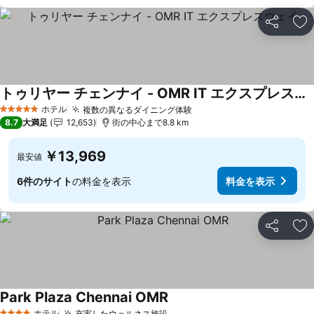
シェア
お
トゥリヤー チェンナイ - OMR IT エクスプレスウェイ
ホテル
複数の異なるダイニング体験
5 ホテルのランク
8.7
大満足
12,653
街の中心まで8.8 km
￥13,969
最安値
6件のサイト
の料金を表示
料金を表示
シェア
お
Park Plaza Chennai OMR
ホテル
充実したウェルネス施設