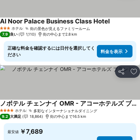
Al Noor Palace Business Class Hotel
ホテル
街の景色が見えるファミリールーム
3 ホテルのランク
7.9
良い
1,110
街の中心まで2.8 km
正確な料金を確認するには日付を選択してく
料金を表示
ださい
シェア
お
ノボテル チェンナイ OMR - アコーホテルズ ブランド
ホテル
多彩なインターナショナルダイニング
4 ホテルのランク
9.2
大満足
18,864
街の中心まで16.5 km
￥7,689
最安値