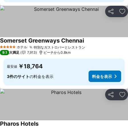
シェア
お
Somerset Greenways Chennai
ホテル
特別なガストロバーとレストラン
5 ホテルのランク
9.1
大満足
7,913
ビーチから0.8km
￥18,764
最安値
3件のサイト
の料金を表示
料金を表示
シェア
お
Pharos Hotels