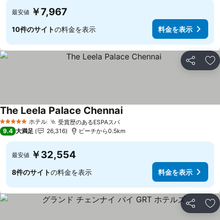
￥7,967
最安値
10件のサイト
の料金を表示
料金を表示
シェア
お
The Leela Palace Chennai
ホテル
受賞歴のあるESPAスパ
5 ホテルのランク
9.4
大満足
26,316
ビーチから0.5km
￥32,554
最安値
8件のサイト
の料金を表示
料金を表示
シェア
お