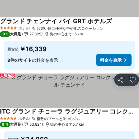
グランド チェンナイ バイ GRT ホテルズ
ホテル
お買い物に便利な中心地のロケーション
5 ホテルのランク
9.1
大満足
27,329
街の中心まで1.5 km
￥16,339
最安値
9件のサイト
の料金を表示
料金を表示
人気施設
シェア
お
ITC グランド チョーラ ラグジュアリー コレクション ホテル チェンナイ
ホテル
複数のプールと3つのジム
5 ホテルのランク
9.4
大満足
53,824
街の中心まで5.7 km