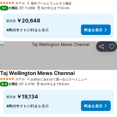
ホテル
屋外プールとウェルネス施設
5 ホテルのランク
9.1
大満足
11,299
街の中心まで1.0 km
￥20,648
最安値
4件のサイト
の料金を表示
料金を表示
シェア
お
Taj Wellington Mews Chennai
ホテル
お好みに合わせて選べるピローメニュー
5 ホテルのランク
9.3
大満足
4,376
街の中心まで6.8 km
￥19,134
最安値
4件のサイト
の料金を表示
料金を表示