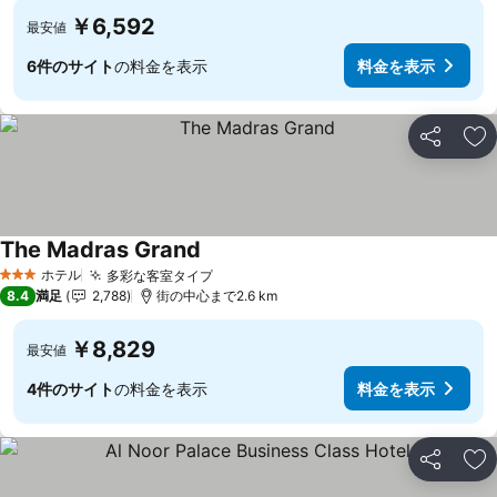
￥6,592
最安値
6件のサイト
の料金を表示
料金を表示
シェア
お
The Madras Grand
ホテル
多彩な客室タイプ
3 ホテルのランク
8.4
満足
2,788
街の中心まで2.6 km
￥8,829
最安値
4件のサイト
の料金を表示
料金を表示
シェア
お