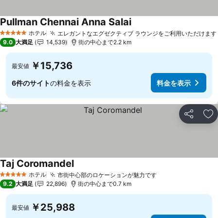
Pullman Chennai Anna Salai
ホテル
エレガントなエグゼクティブ ラウンジをご利用いただけます
5 ホテルのランク
9.0
大満足
14,539
街の中心まで2.2 km
￥15,736
最安値
6件のサイト
の料金を表示
料金を表示
シェア
お
Taj Coromandel
ホテル
市街中心部のロケーションが魅力です
5 ホテルのランク
9.2
大満足
22,896
街の中心まで0.7 km
￥25,988
最安値