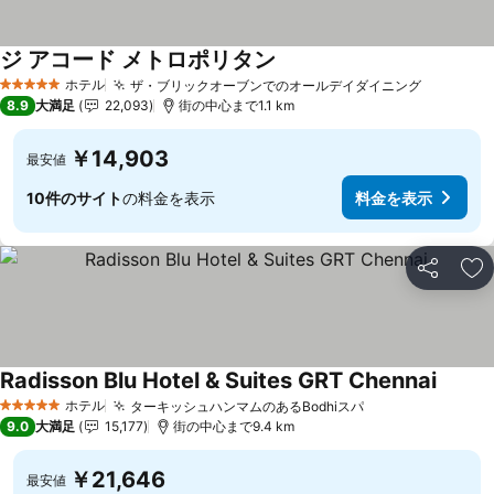
ジ アコード メトロポリタン
ホテル
ザ・ブリックオーブンでのオールデイダイニング
5 ホテルのランク
8.9
大満足
22,093
街の中心まで1.1 km
￥14,903
最安値
10件のサイト
の料金を表示
料金を表示
シェア
お
Radisson Blu Hotel & Suites GRT Chennai
ホテル
ターキッシュハンマムのあるBodhiスパ
5 ホテルのランク
9.0
大満足
15,177
街の中心まで9.4 km
￥21,646
最安値