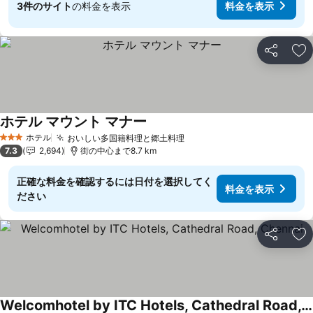
3件のサイト
の料金を表示
料金を表示
シェア
お
ホテル マウント マナー
ホテル
おいしい多国籍料理と郷土料理
3 ホテルのランク
7.3
2,694
街の中心まで8.7 km
正確な料金を確認するには日付を選択してく
料金を表示
ださい
シェア
お
Welcomhotel by ITC Hotels, Cathedral Road, Chennai