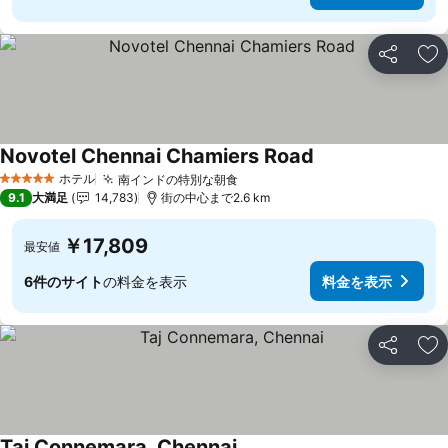
シェア
お
Novotel Chennai Chamiers Road
ホテル
南インドの特別な朝食
5 ホテルのランク
9.1
大満足
14,783
街の中心まで2.6 km
￥17,809
最安値
6件のサイト
の料金を表示
料金を表示
シェア
お
Taj Connemara, Chennai