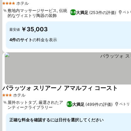
ホテル
4 ホテルのランク
敷地内マッサージサービス, 伝統
大満足
(253件の評価)
9.6
ベトリ
的なヴィエトリ陶器の装飾
料金を表示
￥35,003
最安値
4件のサイト
の料金を表示
パラッツォ スリアーノ アマルフィ コースト
料金
ホテル
3 ホテルのランク
屋外ホットタブ, 厳選されたア
大満足
(499件の評価)
9.7
ベトリ 
ンティークライブラリー
料金を表示
正確な料金を確認するには日付を選択してください