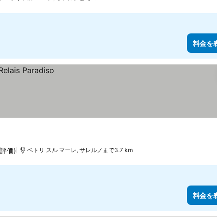
料金を
の評価)
ベトリ スル マーレ, サレルノまで3.7 km
料金を