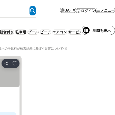
JA · ￥
メニュー
ログイン
地図を表示
朝食付き
駐車場
プール
ビーチ
エアコン
サービス付きアパートメント
社への手数料が検索結果に及ぼす影響について
お気に入りに追加
シェア