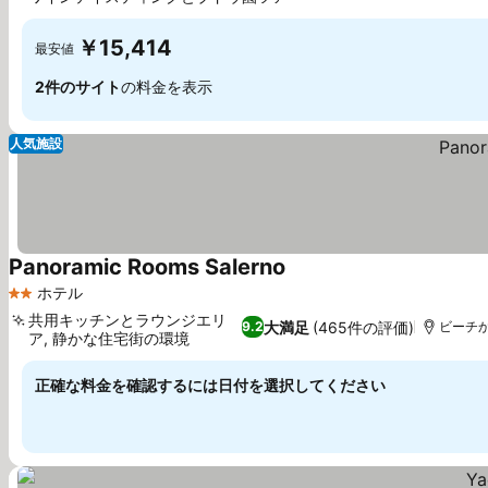
料金を表示
￥15,414
最安値
2件のサイト
の料金を表示
人気施設
Panoramic Rooms Salerno
料金を表示
ホテル
2 ホテルのランク
共用キッチンとラウンジエリ
大満足
(465件の評価)
9.2
ビーチか
ア, 静かな住宅街の環境
料金を表示
正確な料金を確認するには日付を選択してください