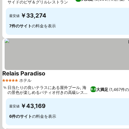
サイドのピザ＆グリルレストラン
料金を表示
￥33,274
最安値
7件のサイト
の料金を表示
Relais Paradiso
料金を表示
ホテル
5 ホテルのランク
日当たりの良いテラスにある屋外プール, 海
大満足
(1,467件
9.0
の景色が楽しめるパティオ付きの高級レスト
料金を表示
ラン
￥43,169
最安値
6件のサイト
の料金を表示