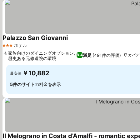
Palazzo San Giovanni
料金を表示
ホテル
3 ホテルのランク
家族向けのダイニングオプション,
満足
(491件の評価)
8.4
カバデテ
歴史ある元修道院の環境
料金を表示
￥10,882
最安値
5件のサイト
の料金を表示
Il Melograno in Costa d'Amalfi - romantic exp