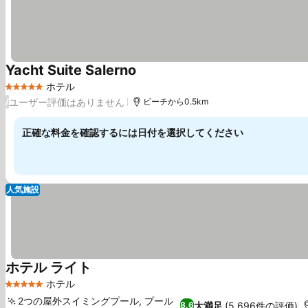
Yacht Suite Salerno
料金を表示
ホテル
5 ホテルのランク
ユーザー評価はありません
/
ビーチから0.5km
正確な料金を確認するには日付を選択してください
人気施設
ホテル ライト
料金を表示
ホテル
5 ホテルのランク
2つの屋外スイミングプール, プール
大満足
(5,696件の評価)
8.6