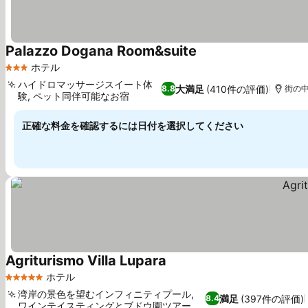
Palazzo Dogana Room&suite
料金を表示
ホテル
3 ホテルのランク
ハイドロマッサージスイート体
大満足
(410件の評価)
8.8
街の中
験, ペット同伴可能なお宿
料金を表示
正確な料金を確認するには日付を選択してください
Agriturismo Villa Lupara
料金を表示
ホテル
5 ホテルのランク
湾岸の景色を望むインフィニティプール,
満足
(397件の評価)
8.4
ワインテイスティングとブドウ園ツアー