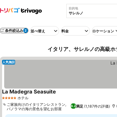
目的地
条件絞込み
2
並べ替え
料金
ロケーション
イタリア、サレルノの高級ホ
人気施設
La Madegra Seasuite
料金を表示
ホテル
5 ホテルのランク
ご家族向けのイタリアンレストラン,
満足
(1,187件の評価)
8.2
パノラマの海の景色を望むお部屋
料金を表示