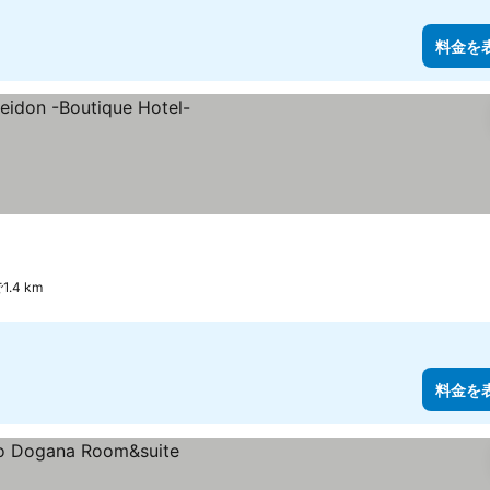
料金を
.4 km
料金を