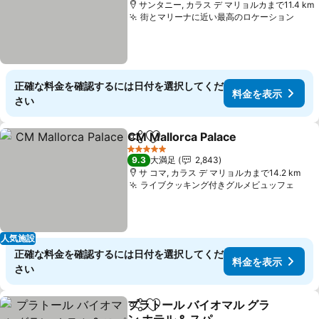
サンタニー, カラス デ マリョルカまで11.4 km
街とマリーナに近い最高のロケーション
料金
正確な料金を確認するには日付を選択してくだ
料金を表示
さい
CM Mallorca Palace
シェア
お気に入りに追加
料金を
5 ホテルのランク
9.3
大満足
2,843
サ コマ, カラス デ マリョルカまで14.2 km
ライブクッキング付きグルメビュッフェ
料金
人気施設
正確な料金を確認するには日付を選択してくだ
料金を表示
さい
プラトール バイオマル グラ
シェア
お気に入りに追加