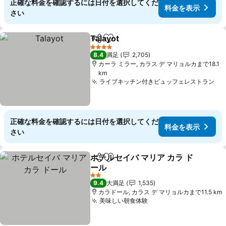
正確な料金を確認するには日付を選択してくだ
料金を表示
さい
Talayot
シェア
お気に入りに追加
料金を表示
4 ホテルのランク
8.4
満足
2,705
カーラ ミラー, カラス デ マリョルカまで18.1
km
ライブキッチン付きビュッフェレストラン
料
正確な料金を確認するには日付を選択してくだ
料金を表示
さい
ホテルセイバ マリア カラ ド
シェア
お気に入りに追加
ール
料金を表示
2 ホテルのランク
9.4
大満足
1,535
カラドール, カラス デ マリョルカまで11.5 km
美味しい朝食体験
料金を表示