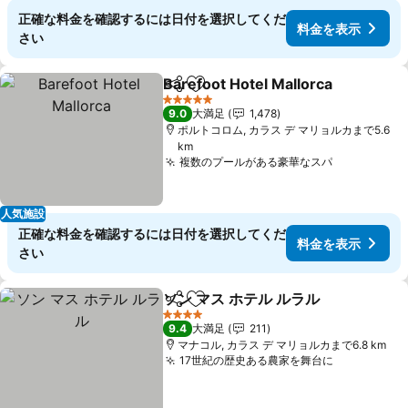
正確な料金を確認するには日付を選択してくだ
料金を表示
さい
Barefoot Hotel Mallorca
シェア
お気に入りに追加
料
5 ホテルのランク
9.0
大満足
1,478
ポルトコロム, カラス デ マリョルカまで5.6
km
複数のプールがある豪華なスパ
料金を表示
人気施設
正確な料金を確認するには日付を選択してくだ
料金を表示
さい
ソン マス ホテル ルラル
シェア
お気に入りに追加
料金
4 ホテルのランク
9.4
大満足
211
マナコル, カラス デ マリョルカまで6.8 km
17世紀の歴史ある農家を舞台に
料金を表示