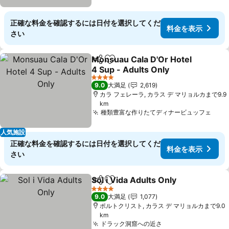
正確な料金を確認するには日付を選択してくだ
料金を表示
さい
Monsuau Cala D'Or Hotel
シェア
お気に入りに追加
4 Sup - Adults Only
料金を表示
4 ホテルのランク
9.0
大満足
2,619
カラ フェレーラ, カラス デ マリョルカまで9.9
km
種類豊富な作りたてディナービュッフェ
料金
人気施設
正確な料金を確認するには日付を選択してくだ
料金を表示
さい
Sol i Vida Adults Only
シェア
お気に入りに追加
料金
4 ホテルのランク
9.0
大満足
1,077
ポルトクリスト, カラス デ マリョルカまで9.0
km
ドラック洞窟への近さ
料金を表示