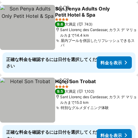
Son Penya Adults Only
シェア
お気に入りに追加
Petit Hotel & Spa
料金を表示
4 ホテルのランク
9.6
大満足
743
Sant Llorenç des Cardassar, カラス デ マリョ
ルカまで14.4 km
屋内プールを併設したリフレッシュできるス
パ
正確な料金を確認するには日付を選択してくだ
料金を表示
さい
Hotel Son Trobat
シェア
お気に入りに追加
料金を表
4 ホテルのランク
9.5
大満足
1,102
Sant Llorenç des Cardassar, カラス デ マリョ
ルカまで15.0 km
特別なグルメダイニング体験
料金を表示
正確な料金を確認するには日付を選択してくだ
料金を表示