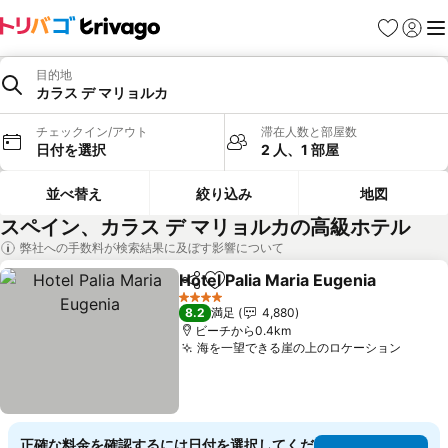
お気に入り
ログイ
メ
目的地
カラス デ マリョルカ
チェックイン/アウト
滞在人数と部屋数
日付を選択
2 人、1 部屋
並べ替え
絞り込み
地図
スペイン、カラス デ マリョルカの高級ホテル
弊社への手数料が検索結果に及ぼす影響について
Hotel Palia Maria Eugenia
シェア
お気に入りに追加
4 ホテルのランク
8.2
満足
4,880
ビーチから0.4km
海を一望できる崖の上のロケーション
料金
正確な料金を確認するには日付を選択してくだ