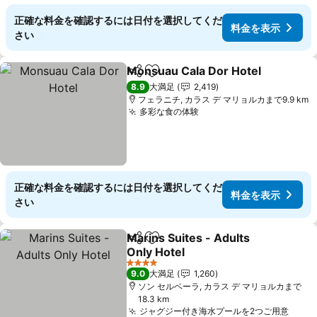
正確な料金を確認するには日付を選択してくだ
料金を表示
さい
Monsuau Cala Dor Hotel
シェア
お気に入りに追加
8.9
大満足
2,419
フェラニチ, カラス デ マリョルカまで9.9 km
多彩な食の体験
料金を表示
正確な料金を確認するには日付を選択してくだ
料金を表示
さい
Marins Suites - Adults
シェア
お気に入りに追加
Only Hotel
料金を表示
4 ホテルのランク
9.0
大満足
1,260
ソン セルベーラ, カラス デ マリョルカまで
18.3 km
ジャグジー付き海水プールを2つご用意
料金