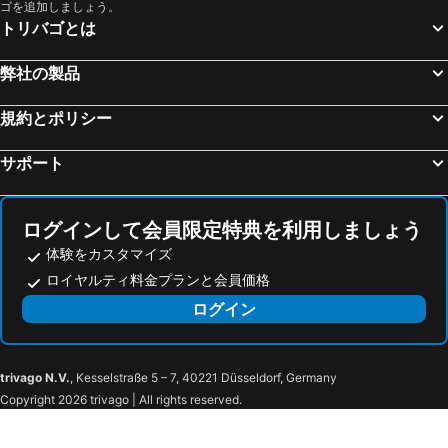
ゴを追加しましょう。
セス・サリネス, luxury hotels
セルヴァ, luxury hotels
トリバゴとは
Sa Pobla, luxury hotels
ポレレス, luxury hotels
モントゥィリィ, luxury hotels
Costitx, luxury hotels
弊社の製品
Mancor de la Vall, luxury hotels
アルガイダ, luxury hotels
規約とポリシー
Binibona, luxury hotels
シネウ, luxury hotels
Alaró, luxury hotels
フェラニチ, luxury hotels
サポート
Sant Joan, luxury hotels
Sencelles, luxury hotels
ログインして会員限定特典を利用しましょう
体験をカスタマイズ
ロイヤルティ料金プランと会員価格
ログイン
trivago N.V.
, Kesselstraße 5 – 7, 40221 Düsseldorf, Germany
Copyright 2026 trivago | All rights reserved.