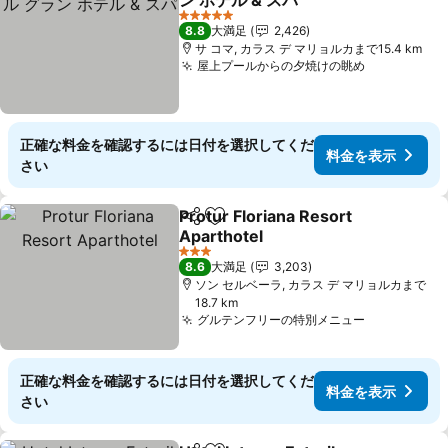
ン ホテル & スパ
料金を表示
5 ホテルのランク
8.8
大満足
2,426
サ コマ, カラス デ マリョルカまで15.4 km
屋上プールからの夕焼けの眺め
料金を表示
正確な料金を確認するには日付を選択してくだ
料金を表示
さい
Protur Floriana Resort
シェア
お気に入りに追加
Aparthotel
料金を表示
3 ホテルのランク
8.6
大満足
3,203
ソン セルベーラ, カラス デ マリョルカまで
18.7 km
グルテンフリーの特別メニュー
料金を表示
正確な料金を確認するには日付を選択してくだ
料金を表示
さい