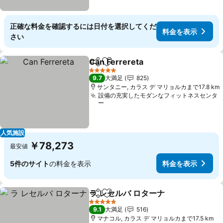
正確な料金を確認するには日付を選択してくだ
料金を表示
さい
Can Ferrereta
シェア
お気に入りに追加
料金を表示
5 ホテルのランク
9.7
大満足
825
サンタニー, カラス デ マリョルカまで17.8 km
設備の充実したモダンなフィットネスセンタ
ー
人気施設
￥78,273
最安値
5件のサイト
の料金を表示
料金を表示
ラ レセルバ ロターナ
シェア
お気に入りに追加
料金を
5 ホテルのランク
9.1
大満足
516
マナコル, カラス デ マリョルカまで17.5 km