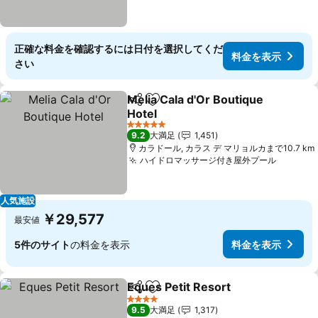
正確な料金を確認するには日付を選択してくだ
料金を表示
さい
Melia Cala d'Or Boutique
シェア
お気に入りに追加
Hotel
料金を表示
5 ホテルのランク
9.2
大満足
1,451
カラドール, カラス デ マリョルカまで10.7 km
ハイドロマッサージ付き屋外プール
料金を
人気施設
￥29,577
最安値
5件のサイト
の料金を表示
料金を表示
Eques Petit Resort
シェア
お気に入りに追加
料金を
4 ホテルのランク
9.5
大満足
1,317