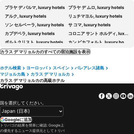
プラヤ デ パルマ, luxury hotels
プラヤ デ ムロ, luxury hotels
アルク, luxury hotels
リュチマヨル, luxury hotels
ソン セルベーラ, luxury hotels
サ コマ, luxury hotels
カプデペラ, luxury hotels
コロニア サント ホルディ, luxury hotels
ポルトクリスト, luxury hotels
カン ピカフォルト, luxury hotels
シヨット, luxury hotels
カーラ ラトラジ, luxury hotels
カラス デ マリョルカのすべての宿泊施設を表示
サンタマルガリータ, luxury hotels
プエルト デ アルクディア, luxury hotels
ホテル検索
ヨーロッパ
スペイン
バレアレス諸島
カラ メスキーダ, luxury hotels
カーラ ミラー, luxury hotels
マジョルカ島
カラス デ マリョルカ
カラ ボナ, luxury hotels
ポルトコロム, luxury hotels
カラス デ マリョルカの高級ホテル
ポルト ペトロ, luxury hotels
カラドール, luxury hotels
インカ, luxury hotels
カンヤメル, luxury hotels
Facebook
Twitter
Insta
Yo
国を選択してください。
カラ フェレーラ, luxury hotels
カンパネット, luxury hotels
サンタニー, luxury hotels
Sant Llorenç des Cardassar, luxury hotels
Googleに追加
アルタ, luxury hotels
マナコル, luxury hotels
トリバゴの結果を簡単に確認: Google上
Binissalem, luxury hotels
カンポス, luxury hotels
の優先するニュース提供元としてトリバ