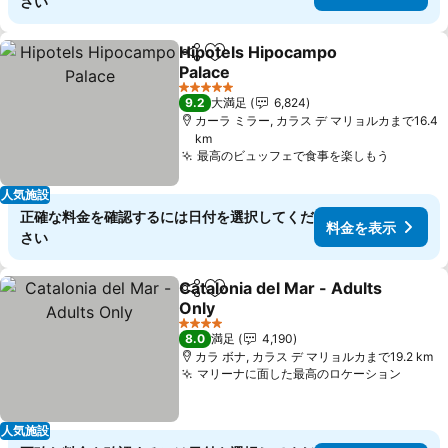
さい
Hipotels Hipocampo
シェア
お気に入りに追加
Palace
料金を表示
5 ホテルのランク
9.2
大満足
6,824
カーラ ミラー, カラス デ マリョルカまで16.4
km
最高のビュッフェで食事を楽しもう
料金を
人気施設
正確な料金を確認するには日付を選択してくだ
料金を表示
さい
Catalonia del Mar - Adults
シェア
お気に入りに追加
Only
料金を表示
4 ホテルのランク
8.0
満足
4,190
カラ ボナ, カラス デ マリョルカまで19.2 km
マリーナに面した最高のロケーション
料金
人気施設