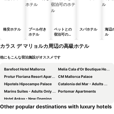
格安ホテル
プール付き
ペットとの
スパホテル
海辺
ホテル
宿泊可のホ
ル
テル
カラス デ マリョルカ周辺の高級ホテル
他にもこんな宿泊施設がオススメです
Barefoot Hotel Mallorca
Melia Cala d'Or Boutique Hotel
Protur Floriana Resort Aparthotel
CM Mallorca Palace
Hipotels Hipocampo Palace
Catalonia del Mar - Adults Only
Marins Suites - Adults Only Hotel
Portomar Apartments
Hotel Ankaa - New Opening
Other popular destinations with luxury hotels