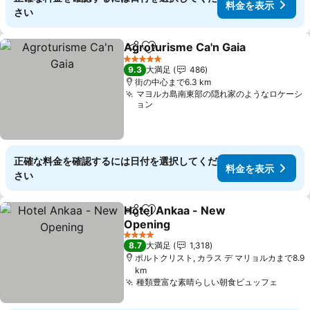
料金を表示
さい
Agroturisme Ca'n Gaia
シェア
お気に入りに追加
料
5 ホテルのランク
9.3
大満足
486
街の中心まで6.3 km
マヨルカ島南東部の隠れ家のようなロケーシ
ョン
正確な料金を確認するには日付を選択してくだ
料金を表示
さい
Hotel Ankaa - New
シェア
お気に入りに追加
Opening
料金を表示
4 ホテルのランク
8.7
大満足
1,318
ポルトクリスト, カラス デ マリョルカまで8.9
km
種類豊富な素晴らしい朝食ビュッフェ
料金