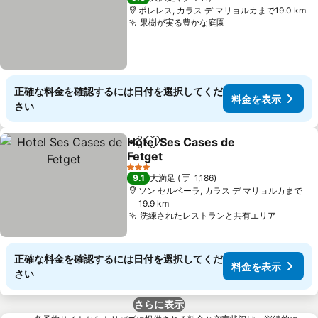
ポレレス, カラス デ マリョルカまで19.0 km
果樹が実る豊かな庭園
料金を表示
正確な料金を確認するには日付を選択してくだ
料金を表示
さい
Hotel Ses Cases de
シェア
お気に入りに追加
Fetget
料金を表示
3 ホテルのランク
9.1
大満足
1,186
ソン セルベーラ, カラス デ マリョルカまで
19.9 km
洗練されたレストランと共有エリア
料金を
正確な料金を確認するには日付を選択してくだ
料金を表示
さい
さらに表示