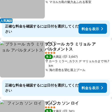
マヨルカ島の魅力あふれる客室
料金を表示
人気施設
正確な料金を確認するには日付を選択してくだ
料金を表示
さい
プラトール カラ ミリョル ア
シェア
お気に入りに追加
パルタメントス
料金を表示
4 ホテルのランク
9.3
大満足
3,647
カーラ ミラー, カラス デ マリョルカまで16.7
km
海の景色を望む屋上プール
料金を表示
正確な料金を確認するには日付を選択してくだ
料金を表示
さい
フィンカ ソン ロイ
シェア
お気に入りに追加
料金を表
4 ホテルのランク
9.3
大満足
741