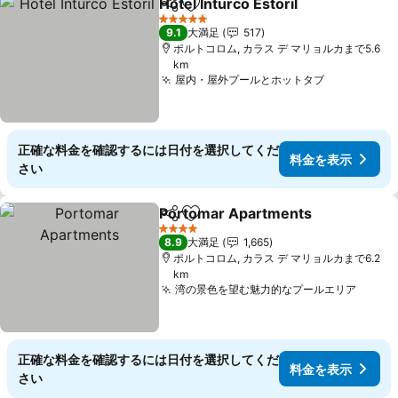
Hotel Inturco Estoril
シェア
お気に入りに追加
料金を
5 ホテルのランク
9.1
大満足
517
ポルトコロム, カラス デ マリョルカまで5.6
km
屋内・屋外プールとホットタブ
料金を表示
正確な料金を確認するには日付を選択してくだ
料金を表示
さい
Portomar Apartments
シェア
お気に入りに追加
料金
4 ホテルのランク
8.9
大満足
1,665
ポルトコロム, カラス デ マリョルカまで6.2
km
湾の景色を望む魅力的なプールエリア
料金
正確な料金を確認するには日付を選択してくだ
料金を表示
さい